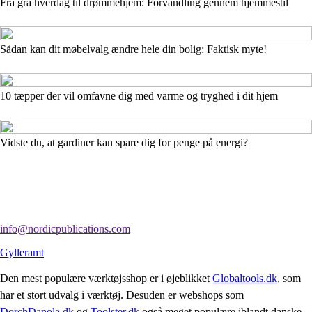
Fra grå hverdag til drømmehjem: Forvandling gennem hjemmestil
Sådan kan dit møbelvalg ændre hele din bolig: Faktisk myte!
10 tæpper der vil omfavne dig med varme og tryghed i dit hjem
Vidste du, at gardiner kan spare dig for penge på energi?
info@nordicpublications.com
Gylleramt
Den mest populære værktøjsshop er i øjeblikket
Globaltools.dk
, som
har et stort udvalg i værktøj. Desuden er webshops som
DorchDanola.dk
og
Toolster.dk
også meget populære iblandt danske