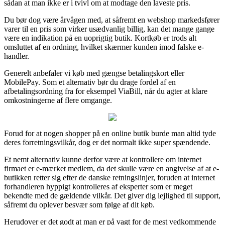
sådan at man ikke er i tvivl om at modtage den laveste pris.
Du bør dog være årvågen med, at såfremt en webshop markedsfører
varer til en pris som virker usædvanlig billig, kan det mange gange
være en indikation på en uoprigtig butik. Kortkøb er trods alt
omsluttet af en ordning, hvilket skærmer kunden imod falske e-
handler.
Generelt anbefaler vi køb med gængse betalingskort eller
MobilePay. Som et alternativ bør du drage fordel af en
afbetalingsordning fra for eksempel ViaBill, når du agter at klare
omkostningerne af flere omgange.
Forud for at nogen shopper på en online butik burde man altid tyde
deres forretningsvilkår, dog er det normalt ikke super spændende.
Et nemt alternativ kunne derfor være at kontrollere om internet
firmaet er e-mærket medlem, da det skulle være en angivelse af at e-
butikken retter sig efter de danske retningslinjer, foruden at internet
forhandleren hyppigt kontrolleres af eksperter som er meget
bekendte med de gældende vilkår. Det giver dig lejlighed til support,
såfremt du oplever besvær som følge af dit køb.
Herudover er det godt at man er på vagt for de mest vedkommende