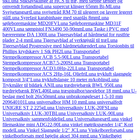
stk
Luna Stiksavsklinge af HCS til træ, med slebne tænder og
omvendt fortanding
Luna supercut klinger 65mm Bi-M
Luna
Svejsetangsæt
Luna svejsetråd RM 70 til ulegeret og lavere legeret
stål
Luna Syrefast karabinhage med snaplås 8mm
Luna
søjleboremaskine MD20FV
Luna Søjleboremaskine MD31F
400V
Luna sømpistol FN3490 50-90mm
Luna Taske i PVC med
bæreremme DA 1300
Luna Tigersavblad af hårdmetal for rustfrie
plader 2-4 mm
Luna Tigersavblad af verktøjstål til træ
Luna
Tigersavblad Progressive med hårdmetaltænder
Luna Torsionbits til
Phillips krydskærv 1 Stk PH2
Luna Transportabel
Stempelkompressor ACB 5.5-90L
Luna Transportabel
Stempelkompressor ACB7.5-200S
Luna Transportabel
Stempelkompressor ACD3.0Hp-22L
Luna Transportabel
Stempelkompressor ACS 2Hp-16L Oliefri
Luna trykluft slagnøgle
komposit 3/4″
Luna trykluftslange 10 meter m/kobling
Luna
Trykmåler til bildæk ANI
Luna trædrejebænk BWL 950
Luna
trædrejebænk BWL406
Luna træspiralbor/sneglebor 18 mm
Luna U-
beslag med bolt 26x50mm
Luna unbrakonøglesæt 1,5-10 mm
209640101
Luna universalbor HM 10 mm
Luna universalfedt
UNIGRE ST 2 225g
Luna Universalkniv LUK-20FS
Luna
Universalkniv LUK-30TB
Luna Universalkniv LUK-90
Luna
Universalkniv sammenfoldelig
Luna Universaltangsæt
Luna vinkel
filemaskine mini ADG22-90
Luna vinkel møtrikspænder 1/4″ Kort
model
Luna Vinkel Slagnøgle 1/2″ JC
Luna Vinkelboreforsats
Luna
vinkelborforsats med bøjelig aksel 304 mm
Luna Vinkelbøjet