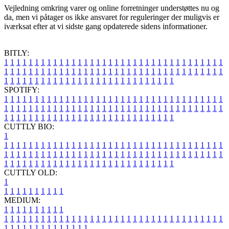
Vejledning omkring varer og online forretninger understøttes nu og
da, men vi påtager os ikke ansvaret for reguleringer der muligvis er
iværksat efter at vi sidste gang opdaterede sidens informationer.
BITLY:
1
1
1
1
1
1
1
1
1
1
1
1
1
1
1
1
1
1
1
1
1
1
1
1
1
1
1
1
1
1
1
1
1
1
1
1
1
1
1
1
1
1
1
1
1
1
1
1
1
1
1
1
1
1
1
1
1
1
1
1
1
1
1
1
1
1
1
1
1
1
1
1
1
1
1
1
1
1
1
1
1
1
1
1
1
1
1
1
1
1
1
1
1
1
1
1
1
1
1
1
SPOTIFY:
1
1
1
1
1
1
1
1
1
1
1
1
1
1
1
1
1
1
1
1
1
1
1
1
1
1
1
1
1
1
1
1
1
1
1
1
1
1
1
1
1
1
1
1
1
1
1
1
1
1
1
1
1
1
1
1
1
1
1
1
1
1
1
1
1
1
1
1
1
1
1
1
1
1
1
1
1
1
1
1
1
1
1
1
1
1
1
1
1
1
1
1
1
1
1
1
1
1
1
1
CUTTLY BIO:
1
1
1
1
1
1
1
1
1
1
1
1
1
1
1
1
1
1
1
1
1
1
1
1
1
1
1
1
1
1
1
1
1
1
1
1
1
1
1
1
1
1
1
1
1
1
1
1
1
1
1
1
1
1
1
1
1
1
1
1
1
1
1
1
1
1
1
1
1
1
1
1
1
1
1
1
1
1
1
1
1
1
1
1
1
1
1
1
1
1
1
1
1
1
1
1
1
1
1
1
1
CUTTLY OLD:
1
1
1
1
1
1
1
1
1
1
1
MEDIUM:
1
1
1
1
1
1
1
1
1
1
1
1
1
1
1
1
1
1
1
1
1
1
1
1
1
1
1
1
1
1
1
1
1
1
1
1
1
1
1
1
1
1
1
1
1
1
1
1
1
1
1
1
1
1
1
1
1
1
1
1