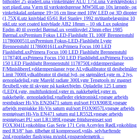
bitholder 25 grader
Luna vinkelmåler ALU 175
Luna Værktøjsboks i
sort plast
Luna Værn til værkstedspresse MW50
Lup 10x længde- og
vinkelskala
Luplampe 19×16 cm linse med 10W LED og 3D diopter
(1,75X)
Lutz knivblad 65/61 Rel Stanley 1992 m/titanbelægning 10
stk
Lutz sort coated knivblade AB2 18mm – 10 stk.
Lux pakning
Epdm 40 til overdel Børma
Lux ventilovdel 23mm efter 1985
Børma
LuxPremium Fokus LED-Flashlight TL 100F Brennenstuhl
1178600051
LuxPremium Fokus-LED-Flashlight Lygte
Brennenstuhl 1178600161
LuxPrimera Focus 100 LED
Flashlight
LuxPrimera Focus 100 LED Flashlight Brennenstuhl
1178740
LuxPrimera Focus 150 LED Flashlight
LuxPrimera Focus
150 LED Flashlight Brennenstuhl 1178750
Lyddæmperslange
F/Minislibere
Lyddæmperslange type A
Lydkalibrator til desibelmåler
Limit 7000
Lydkalibrator til digital lyd- og støjmåler
Lygte m. 2 lys,
genopladelig
Lygte Mareld radiate 300
Lygte Tengtools m/ magnet
flexibel
Lygte til skygge på kasket/hjelm, Opladelig 125 Lumen
(LED)
Lygte, multifunktion
Lygter m. nakkebøjle
Lygter m.
nakkebøjle, genopladelig
Lynafleder elektronisk
Lyngsøe arbejds
regnbukser Hi-Vis EN20471 saturn gul/sort FOX9083
Lyngsøe
arbejds regnjakke Hi-Vis saturn gul/sort FOX9057
Lyngsøe arbejds
regntøjssæt Hi-Vis EN471 saturn gul LR552
Lyngsøe arbejds
regntøjssæt PU sort LR1389
Lyngsøe fritidsregnsæt sort
FOX3041
Lynkobling Gas Serie 171 Cejn Acetylen Rød
Lynkobling
med R3/8" han, tilbehør til kompressor
Lynlås, selvhæftende
2m
Lynoplader flash/giga m/usb
Lynspændemøtrik –