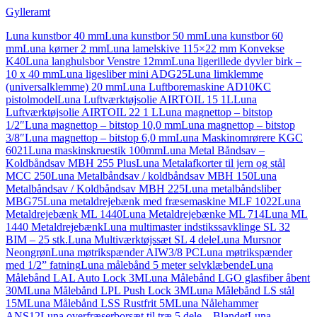
Gylleramt
Luna kunstbor 40 mm
Luna kunstbor 50 mm
Luna kunstbor 60
mm
Luna kørner 2 mm
Luna lamelskive 115×22 mm Konvekse
K40
Luna langhulsbor Venstre 12mm
Luna ligerillede dyvler birk –
10 x 40 mm
Luna ligesliber mini ADG25
Luna limklemme
(universalklemme) 20 mm
Luna Luftboremaskine AD10KC
pistolmodel
Luna Luftværktøjsolie AIRTOIL 15 1L
Luna
Luftværktøjsolie AIRTOIL 22 1 L
Luna magnettop – bitstop
1/2″
Luna magnettop – bitstop 10,0 mm
Luna magnettop – bitstop
3/8″
Luna magnettop – bitstop 6,0 mm
Luna Maskinomrørere KGC
6021
Luna maskinskruestik 100mm
Luna Metal Båndsav –
Koldbåndsav MBH 255 Plus
Luna Metalafkorter til jern og stål
MCC 250
Luna Metalbåndsav / koldbåndsav MBH 150
Luna
Metalbåndsav / Koldbåndsav MBH 225
Luna metalbåndsliber
MBG75
Luna metaldrejebænk med fræsemaskine MLF 1022
Luna
Metaldrejebænk ML 1440
Luna Metaldrejebænke ML 714
Luna ML
1440 Metaldrejebænk
Luna multimaster indstikssavklinge SL 32
BIM – 25 stk.
Luna Multiværktøjssæt SL 4 dele
Luna Mursnor
Neongrøn
Luna møtrikspænder AIW3/8 PC
Luna møtrikspænder
med 1/2” fatning
Luna målebånd 5 meter selvklæbende
Luna
Målebånd LAL Auto Lock 3M
Luna Målebånd LGO glasfiber åbent
30M
Luna Målebånd LPL Push Lock 3M
Luna Målebånd LS stål
15M
Luna Målebånd LSS Rustfrit 5M
Luna Nålehammer
ANS12
Luna overfræserborsæt til træ 5 dele – Blandet
Luna