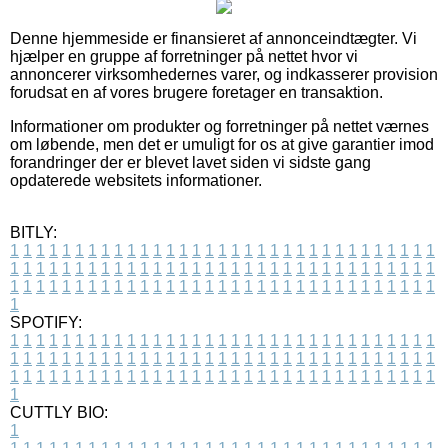
Denne hjemmeside er finansieret af annonceindtægter. Vi
hjælper en gruppe af forretninger på nettet hvor vi
annoncerer virksomhedernes varer, og indkasserer provision
forudsat en af vores brugere foretager en transaktion.
Informationer om produkter og forretninger på nettet værnes
om løbende, men det er umuligt for os at give garantier imod
forandringer der er blevet lavet siden vi sidste gang
opdaterede websitets informationer.
BITLY:
1
1
1
1
1
1
1
1
1
1
1
1
1
1
1
1
1
1
1
1
1
1
1
1
1
1
1
1
1
1
1
1
1
1
1
1
1
1
1
1
1
1
1
1
1
1
1
1
1
1
1
1
1
1
1
1
1
1
1
1
1
1
1
1
1
1
1
1
1
1
1
1
1
1
1
1
1
1
1
1
1
1
1
1
1
1
1
1
1
1
1
1
1
1
1
1
1
1
1
1
SPOTIFY:
1
1
1
1
1
1
1
1
1
1
1
1
1
1
1
1
1
1
1
1
1
1
1
1
1
1
1
1
1
1
1
1
1
1
1
1
1
1
1
1
1
1
1
1
1
1
1
1
1
1
1
1
1
1
1
1
1
1
1
1
1
1
1
1
1
1
1
1
1
1
1
1
1
1
1
1
1
1
1
1
1
1
1
1
1
1
1
1
1
1
1
1
1
1
1
1
1
1
1
1
CUTTLY BIO:
1