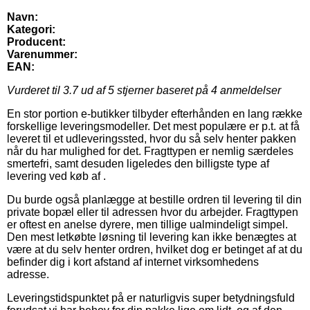
Navn:
Kategori:
Producent:
Varenummer:
EAN:
Vurderet til
3.7
ud af 5 stjerner baseret på
4
anmeldelser
En stor portion e-butikker tilbyder efterhånden en lang række
forskellige leveringsmodeller. Det mest populære er p.t. at få
leveret til et udleveringssted, hvor du så selv henter pakken
når du har mulighed for det. Fragttypen er nemlig særdeles
smertefri, samt desuden ligeledes den billigste type af
levering ved køb af .
Du burde også planlægge at bestille ordren til levering til din
private bopæl eller til adressen hvor du arbejder. Fragttypen
er oftest en anelse dyrere, men tillige ualmindeligt simpel.
Den mest letkøbte løsning til levering kan ikke benægtes at
være at du selv henter ordren, hvilket dog er betinget af at du
befinder dig i kort afstand af internet virksomhedens
adresse.
Leveringstidspunktet på er naturligvis super betydningsfuld