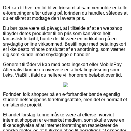
Det kan til hver en tid blive lønsomt at sammenholde enkelte
e-forretninger efter udsalg på forinden du handler, således at
du er sikret at modtage den laveste pris.
Du bør bare være så påvagt, at i tilfælde af at en webshop
tilbyder deres produkter til en pris som kan virke helt
fantastisk letkøbt, burde det tit være en indikation på en
snydagtig online virksomhed. Bestillinger med betalingskort
er ikke desto mindre omsluttet af en anordning, som værner
dig som kunde imod snydagtige e-handler.
Generelt tilråder vi køb med betalingskort eller MobilePay.
Alternativt kunne du overveje en afbetalingsløsning som
f.eks. ViaBill, ifald du hellere vil honorere beløbet over tid.
Forinden folk shopper på en e-forhandler bør de egentlig
studere netshoppens forretningsaftale, men det er normalt et
omfattende projekt.
Et andet forslag kunne måske være at efterse hvorvidt
internet shoppen er e-mærket medlem, som skulle være en
tilkendegivelse af at internet forretningen respekterer de
danske regler, og at butikken af og til besigtiges af eksperter