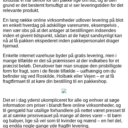
forudsat vi har behov for din pakke lige om lidt, og af den
grund er det bestemt fornuftigt at vi ser leveringstiden for det
relevante produkt.
En lang række online virksomheder udlover levering på blot
en enkelt hverdag på adskillige varenumre, eksempelvis ,
men vær obs på at det antager at bestillingen indsendes
inden et givent tidspunkt, sådan at de højst sandsynligt kan
nå at få pakken ekspederet inden pakkepersonalet drager
hjemad.
Enkelte internet varehuse byder på gratis levering, men i
mange tilfælde er det så præmissen at der indkøbes for et
præcist beløb. Derudover bør man snuppe den prisbilligste
form for fragt, som i de fleste tilfælde – uafhængig om du
befinder sig ved Roskilde, Holbæk eller Vejen – er at få
fragtfirmaet til at køre din bestilling til en pakkeshop.
Det er i dag yderst ukompliceret for alle og enhver at søge
information om priser i blandt flere online virksomheder, og
til gengæld har utallige forhandlere på nettet været presset til
at at sænke prisniveauet på mange af deres varer – til børn
og babyer, lige så vel som til kvinder og mænd – en hel del,
og endda nogle gange yde fragtfri levering.