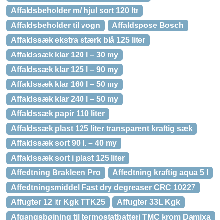
Affaldsbeholder m/ hjul sort 120 ltr
Affaldsbeholder til vogn
Affaldspose Bosch
Affaldssæk ekstra stærk blå 125 liter
Affaldssæk klar 120 l – 30 my
Affaldssæk klar 125 l – 90 my
Affaldssæk klar 160 l – 50 my
Affaldssæk klar 240 l – 50 my
Affaldssæk papir 110 liter
Affaldssæk plast 125 liter transparent kraftig sæk
Affaldssæk sort 90 l. – 40 my
Affaldssæk sort i plast 125 liter
Affedtning Brakleen Pro
Affedtning kraftig aqua 5 l
Affedtningsmiddel Fast dry degreaser CRC 10227
Affugter 12 ltr Kgk TTK25
Affugter 33L Kgk
Afgangsbøjning til termostatbatteri TMC krom Damixa