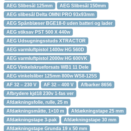
AEG Slibesål 125mm
AEG Slibesål 150mm
AEG slibesål Delta OMNI PRO 93x93mm
AEG Spånblæser BGE18-0 uden batteri og lader
AEG stiksav PST 500 X 440w
AEG Udsugningsstuds XTRACTOR
AEG varmluftpistol 1400w HG 560D
AEG varmluftpistol 2000w HG 600VK
AEG Vinkelskrueforsats WB1 11 Dele
AEG vinkelsliber 125mm 800w WS8-125S
AF 32 – 230 V
AF 32 – 400 V
Afbarker 8656
Afbrydere kjd18 230v 1-fas ver
Afdækningsfolie, rulle, 25 m
Afdækningsmåtte, 1×10 m
Afdækningstape 25 mm
Afdækningstape 3-pak
Afdækningstape 30 mm
Afdækningstape Grunda 19 x 50 mm