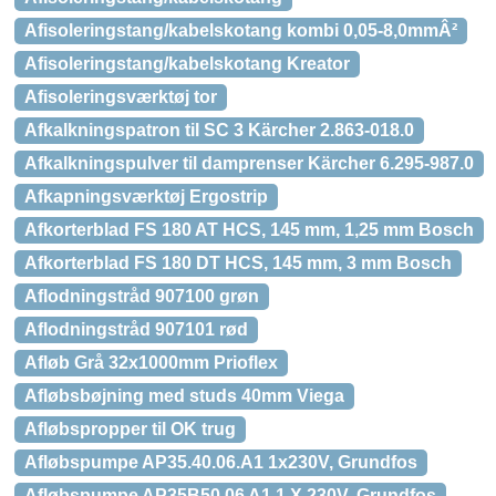
Afisoleringstang/kabelskotang kombi 0,05-8,0mmÂ²
Afisoleringstang/kabelskotang Kreator
Afisoleringsværktøj tor
Afkalkningspatron til SC 3 Kärcher 2.863-018.0
Afkalkningspulver til damprenser Kärcher 6.295-987.0
Afkapningsværktøj Ergostrip
Afkorterblad FS 180 AT HCS, 145 mm, 1,25 mm Bosch
Afkorterblad FS 180 DT HCS, 145 mm, 3 mm Bosch
Aflodningstråd 907100 grøn
Aflodningstråd 907101 rød
Afløb Grå 32x1000mm Prioflex
Afløbsbøjning med studs 40mm Viega
Afløbspropper til OK trug
Afløbspumpe AP35.40.06.A1 1x230V, Grundfos
Afløbspumpe AP35B50.06 A1 1 X 230V, Grundfos