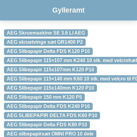
Gylleramt
AEG Skruemaskine SE 3.6 LI AEG
AEG skruetvinge sæt GR1400 P2
AEG Slibapapir Delta FDS K120 P10
AEG Slibepapir 115×107 mm K240 10 stk. med velcrohæft
AEG Slibepapir 115x107mm K120 P10
AEG Slibepapir 115×140 mm K60 10 stk. med velcro til 
AEG Slibepapir 115x140mm K120 P10
AEG Slibepapir 150 mm K120 P5
AEG Slibepapir Delta FDS K240 P10
AEG SLIBEPAPIR DELTA FDS K60 P10
AEG Slibepapir Delta FDS K80 P10
AEG slibepapirsæt OMNI PRO 10 dele