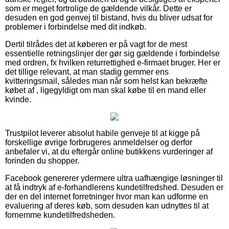
som er meget fortrolige de gældende vilkår. Dette er
desuden en god genvej til bistand, hvis du bliver udsat for
problemer i forbindelse med dit indkøb.
Dertil tilrådes det at køberen er på vagt for de mest
essentielle retningslinjer der gør sig gældende i forbindelse
med ordren, fx hvilken returrettighed e-firmaet bruger. Her er
det tillige relevant, at man stadig gemmer ens
kvitteringsmail, således man når som helst kan bekræfte
købet af , ligegyldigt om man skal købe til en mand eller
kvinde.
Trustpilot leverer absolut habile genveje til at kigge på
forskellige øvrige forbrugeres anmeldelser og derfor
anbefaler vi, at du eftergår online butikkens vurderinger af
forinden du shopper.
Facebook genererer ydermere ultra uafhængige løsninger til
at få indtryk af e-forhandlerens kundetilfredshed. Desuden er
der en del internet forretninger hvor man kan udforme en
evaluering af deres køb, som desuden kan udnyttes til at
fornemme kundetilfredsheden.