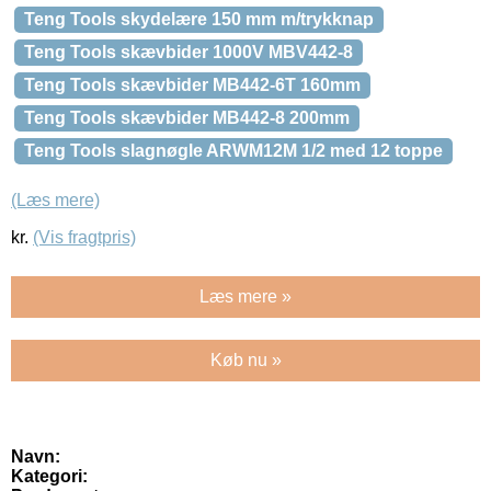
Teng Tools skydelære 150 mm m/trykknap
Teng Tools skævbider 1000V MBV442-8
Teng Tools skævbider MB442-6T 160mm
Teng Tools skævbider MB442-8 200mm
Teng Tools slagnøgle ARWM12M 1/2 med 12 toppe
(Læs mere)
kr.
(Vis fragtpris)
Læs mere »
Køb nu »
Navn:
Kategori: