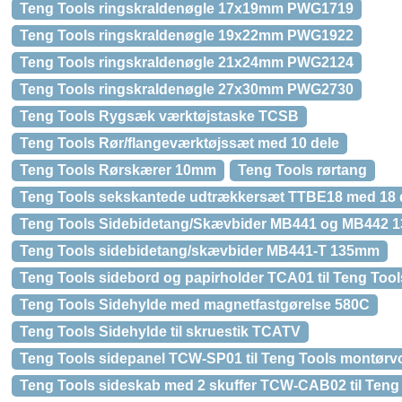
Teng Tools ringskraldenøgle 17x19mm PWG1719
Teng Tools ringskraldenøgle 19x22mm PWG1922
Teng Tools ringskraldenøgle 21x24mm PWG2124
Teng Tools ringskraldenøgle 27x30mm PWG2730
Teng Tools Rygsæk værktøjstaske TCSB
Teng Tools Rør/flangeværktøjssæt med 10 dele
Teng Tools Rørskærer 10mm
Teng Tools rørtang
Teng Tools sekskantede udtrækkersæt TTBE18 med 18 
Teng Tools Sidebidetang/Skævbider MB441 og MB442
Teng Tools sidebidetang/skævbider MB441-T 135mm
Teng Tools sidebord og papirholder TCA01 til Teng To
Teng Tools Sidehylde med magnetfastgørelse 580C
Teng Tools Sidehylde til skruestik TCATV
Teng Tools sidepanel TCW-SP01 til Teng Tools montør
Teng Tools sideskab med 2 skuffer TCW-CAB02 til Ten