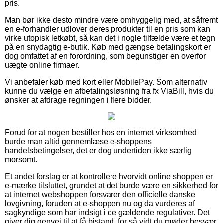
pris.
Man bør ikke desto mindre være omhyggelig med, at såfremt
en e-forhandler udlover deres produkter til en pris som kan
virke utopisk letkøbt, så kan det i nogle tilfælde være et tegn
på en snydagtig e-butik. Køb med gængse betalingskort er
dog omfattet af en forordning, som begunstiger en overfor
uægte online firmaer.
Vi anbefaler køb med kort eller MobilePay. Som alternativ
kunne du vælge en afbetalingsløsning fra fx ViaBill, hvis du
ønsker at afdrage regningen i flere bidder.
Forud for at nogen bestiller hos en internet virksomhed
burde man altid gennemlæse e-shoppens
handelsbetingelser, det er dog undertiden ikke særlig
morsomt.
Et andet forslag er at kontrollere hvorvidt online shoppen er
e-mærke tilsluttet, grundet at det burde være en sikkerhed for
at internet webshoppen forsvarer den officielle danske
lovgivning, foruden at e-shoppen nu og da vurderes af
sagkyndige som har indsigt i de gældende regulativer. Det
giver dig genvej til at få bistand, for så vidt du møder besvær