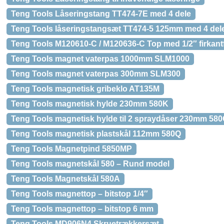
Teng Tools Låseringstang TT474-7E med 4 dele
Teng Tools låseringstangsæt TT474-5 125mm med 4 del
Teng Tools M120610-C / M120636-C Top med 1/2″ firkant
Teng Tools magnet vaterpas 1000mm SLM1000
Teng Tools magnet vaterpas 300mm SLM300
Teng Tools magnetisk gribeklo AT135M
Teng Tools magnetisk hylde 230mm 580K
Teng Tools magnetisk hylde til 2 spraydåser 230mm 58
Teng Tools magnetisk plastskål 112mm 580Q
Teng Tools Magnetpind 5850MP
Teng Tools magnetskål 580 – Rund model
Teng Tools Magnetskål 580A
Teng Tools magnettop – bitstop 1/4″
Teng Tools magnettop – bitstop 6 mm
Teng Tools MD906N4 Skruetrækkersæt