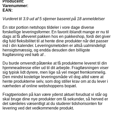
Producent:
Varenummer:
EAN:
Vurderet til
3.9
ud af 5 stjerner baseret på
18
anmeldelser
En stor portion netshops tildeler i vore dage diverse
forskellige leveringsformer. En favorit iblandt mange er nu til
dags at få afleveret pakken hos en pakkeshop, fordi det giver
dig fuld fleksibilitet til at hente dine produkter når det passer
ind i din kalender. Leveringsmetoden er altså ualmindeligt
hensigtsmæssig, og endda desuden den billigste
fragtløsning ved køb af .
Du burde omvendt påtænke at få produkterne leveret til din
hjemmeadresse eller ud til dit arbejde. Fragtløsningen viser
sig typisk lidt dyrere, men lige så vel meget fremkommelig.
Den mindst kostelige leveringsmåde vil dog altid være at
hente produkterne selv, som dog stiller krav om at du lever i
nærheden af online webshoppens bopæl.
Fragtperioden på kan være yderst aktuel forudsat vi står og
skal bruge dine nye produkter om få sekunder, så herved er
det særdeles væsentligt at du studerer tidshorisonten for
levering ved det vedkommende produkt.