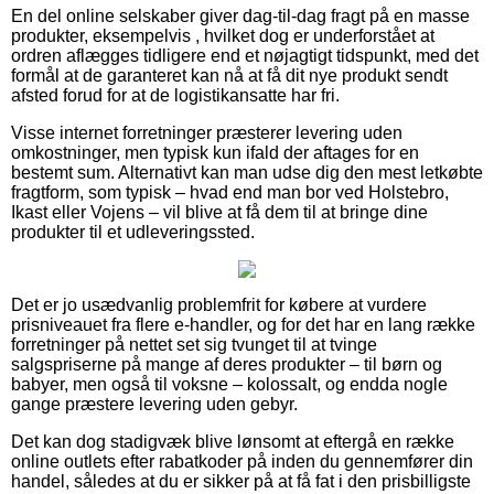
En del online selskaber giver dag-til-dag fragt på en masse
produkter, eksempelvis , hvilket dog er underforstået at
ordren aflægges tidligere end et nøjagtigt tidspunkt, med det
formål at de garanteret kan nå at få dit nye produkt sendt
afsted forud for at de logistikansatte har fri.
Visse internet forretninger præsterer levering uden
omkostninger, men typisk kun ifald der aftages for en
bestemt sum. Alternativt kan man udse dig den mest letkøbte
fragtform, som typisk – hvad end man bor ved Holstebro,
Ikast eller Vojens – vil blive at få dem til at bringe dine
produkter til et udleveringssted.
Det er jo usædvanlig problemfrit for købere at vurdere
prisniveauet fra flere e-handler, og for det har en lang række
forretninger på nettet set sig tvunget til at tvinge
salgspriserne på mange af deres produkter – til børn og
babyer, men også til voksne – kolossalt, og endda nogle
gange præstere levering uden gebyr.
Det kan dog stadigvæk blive lønsomt at eftergå en række
online outlets efter rabatkoder på inden du gennemfører din
handel, således at du er sikker på at få fat i den prisbilligste