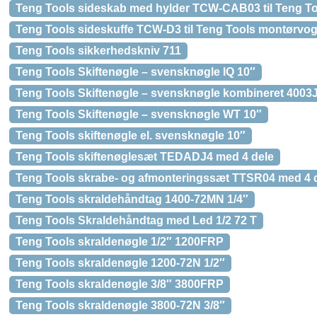
Teng Tools sideskab med hylder TCW-CAB03 til Teng T
Teng Tools sideskuffe TCW-D3 til Teng Tools montørvo
Teng Tools sikkerhedskniv 711
Teng Tools Skiftenøgle – svensknøgle IQ 10″
Teng Tools Skiftenøgle – svensknøgle kombineret 4003
Teng Tools Skiftenøgle – svensknøgle WT 10″
Teng Tools skiftenøgle el. svensknøgle 10″
Teng Tools skiftenøglesæt TEDADJ4 med 4 dele
Teng Tools skrabe- og afmonteringssæt TTSR04 med 4 
Teng Tools skraldehåndtag 1400-72MN 1/4″
Teng Tools Skraldehåndtag med Led 1/2 72 T
Teng Tools skraldenøgle 1/2″ 1200FRP
Teng Tools skraldenøgle 1200-72N 1/2″
Teng Tools skraldenøgle 3/8″ 3800FRP
Teng Tools skraldenøgle 3800-72N 3/8″