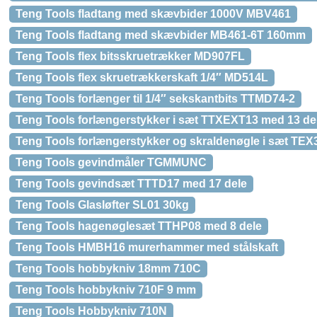
Teng Tools fladtang med skævbider 1000V MBV461
Teng Tools fladtang med skævbider MB461-6T 160mm
Teng Tools flex bitsskruetrækker MD907FL
Teng Tools flex skruetrækkerskaft 1/4″ MD514L
Teng Tools forlænger til 1/4″ sekskantbits TTMD74-2
Teng Tools forlængerstykker i sæt TTXEXT13 med 13 de
Teng Tools forlængerstykker og skraldenøgle i sæt TEX
Teng Tools gevindmåler TGMMUNC
Teng Tools gevindsæt TTTD17 med 17 dele
Teng Tools Glasløfter SL01 30kg
Teng Tools hagenøglesæt TTHP08 med 8 dele
Teng Tools HMBH16 murerhammer med stålskaft
Teng Tools hobbykniv 18mm 710C
Teng Tools hobbykniv 710F 9 mm
Teng Tools Hobbykniv 710N