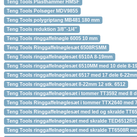
Teng Tools Plasthammer HMSF
Teng Tools Polsøger MDV9855
Teng Tools polygriptang MB481 180 mm
Teng Tools reduktion 3/8″-1/4″
Teng Tools ringgaffelnøgle 6005 10 mm
Teng Tools Ringgaffelnøglesæt 6508RSMM
Teng Tools ringgaffelnøglesæt 6510A 8-19mm
Teng Tools ringgaffelnøglesæt 6510MM med 10 dele 8-
Teng Tools ringgaffelnøglesæt 6517 med 17 dele 6-22m
Teng Tools ringgaffelnøglesæt 8-22mm 12 stk. 6512
Teng Tools ringgaffelnøglesæt i tommer TT3592 med 8 d
Teng Tools Ringgaffelnøglesæt i tommer TTX2640 med 7
Teng Tools Ringgaffelnøglesæt med led og skralde TT
Teng Tools ringgaffelnøglesæt med skralde TED6512RS
Teng Tools ringgaffelnøglesæt med skralde TT6508R m