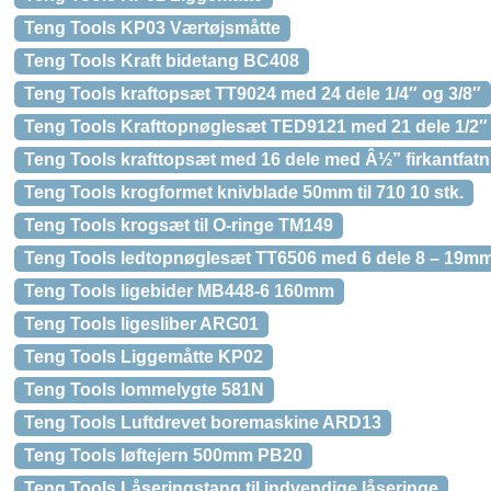
Teng Tools KP03 Værtøjsmåtte
Teng Tools Kraft bidetang BC408
Teng Tools kraftopsæt TT9024 med 24 dele 1/4″ og 3/8″
Teng Tools Krafttopnøglesæt TED9121 med 21 dele 1/2″
Teng Tools krafttopsæt med 16 dele med Â½” firkantfat
Teng Tools krogformet knivblade 50mm til 710 10 stk.
Teng Tools krogsæt til O-ringe TM149
Teng Tools ledtopnøglesæt TT6506 med 6 dele 8 – 19m
Teng Tools ligebider MB448-6 160mm
Teng Tools ligesliber ARG01
Teng Tools Liggemåtte KP02
Teng Tools lommelygte 581N
Teng Tools Luftdrevet boremaskine ARD13
Teng Tools løftejern 500mm PB20
Teng Tools Låseringstang til indvendige låseringe