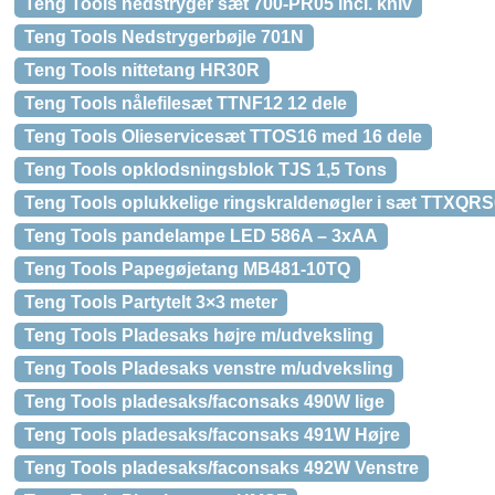
Teng Tools nedstryger sæt 700-PR05 incl. kniv
Teng Tools Nedstrygerbøjle 701N
Teng Tools nittetang HR30R
Teng Tools nålefilesæt TTNF12 12 dele
Teng Tools Olieservicesæt TTOS16 med 16 dele
Teng Tools opklodsningsblok TJS 1,5 Tons
Teng Tools oplukkelige ringskraldenøgler i sæt TTXQRS
Teng Tools pandelampe LED 586A – 3xAA
Teng Tools Papegøjetang MB481-10TQ
Teng Tools Partytelt 3×3 meter
Teng Tools Pladesaks højre m/udveksling
Teng Tools Pladesaks venstre m/udveksling
Teng Tools pladesaks/faconsaks 490W lige
Teng Tools pladesaks/faconsaks 491W Højre
Teng Tools pladesaks/faconsaks 492W Venstre