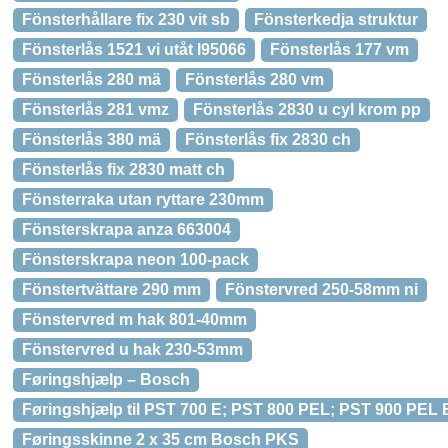
Fönsterhållare fix 230 vit sb
Fönsterkedja struktur
Fönsterlås 1521 vi utåt l95066
Fönsterlås 177 vm
Fönsterlås 280 mä
Fönsterlås 280 vm
Fönsterlås 281 vmz
Fönsterlås 2830 u cyl krom pp
Fönsterlås 380 mä
Fönsterlås fix 2830 ch
Fönsterlås fix 2830 matt ch
Fönsterraka utan ryttare 230mm
Fönsterskrapa anza 663004
Fönsterskrapa neon 100-pack
Fönstertvättare 290 mm
Fönstervred 250-58mm ni
Fönstervred m hak 801-40mm
Fönstervred u hak 230-53mm
Føringshjælp – Bosch
Føringshjælp til PST 700 E; PST 800 PEL; PST 900 PEL
Føringsskinne 2 x 35 cm Bosch PKS