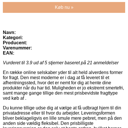
Køb nu »
Navn:
Kategori:
Producent:
Varenummer:
EAN:
Vurderet til
3.9
ud af 5 stjerner baseret på
21
anmeldelser
En række online selskaber yder til alt held alverdens former
for fragt. Den mest moderne er i dag at få leveret til et
afhentningssted, hvor det er nemt for dig at hente dine
produkter når du har tid. Muligheden er jo ekstremt smertefri,
samt mange gange tillige den mest prisbevidste fragttype
ved køb af .
Du kunne tillige udse dig at vælge at få udbragt hjem til din
privatadresse eller til hvor du arbejder. Leveringsformen
bliver beklageligvis en lille smule mere pebret, men på den
anden side vældig fleksibel. Den prisbilligste