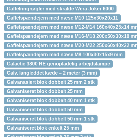
Gaffelringnøgler med skralde Wera Joker 6000
Gaffelspændejern med næse M10 125x30x20x11
Gaffelspændejern med næse M12-M14 160x40x25x14 m
Gaffelspændejern med næse M16-M18 200x50x30x18 m
Gaffelspændejern med næse M20-M22 250x60x40x22 m
Gaffelspændejern med næse M8 100x30x15x9 mm
Galactic 3800 RE genopladelig arbejdslampe
Galv. langleddet kæde – 2 meter (3 mm)
Galvanasiert blok dobbelt 25 mm 2 stk
Galvaniseret blok dobbelt 25 mm
Galvaniseret blok dobbelt 40 mm 1 stk
Galvaniseret blok dobbelt 50 mm
Galvaniseret blok dobbelt 50 mm 1 stk
Galvaniseret blok enkelt 25 mm