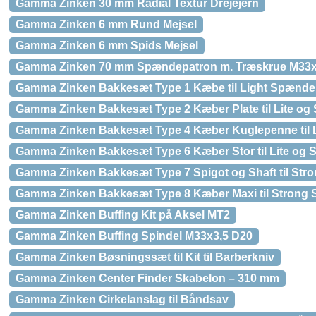
Gamma Zinken 30 mm Radial Textur Drejejern
Gamma Zinken 6 mm Rund Mejsel
Gamma Zinken 6 mm Spids Mejsel
Gamma Zinken 70 mm Spændepatron m. Træskrue M33x
Gamma Zinken Bakkesæt Type 1 Kæbe til Light Spænd
Gamma Zinken Bakkesæt Type 2 Kæber Plate til Lite o
Gamma Zinken Bakkesæt Type 4 Kæber Kuglepenne til 
Gamma Zinken Bakkesæt Type 6 Kæber Stor til Lite og
Gamma Zinken Bakkesæt Type 7 Spigot og Shaft til St
Gamma Zinken Bakkesæt Type 8 Kæber Maxi til Strong
Gamma Zinken Buffing Kit på Aksel MT2
Gamma Zinken Buffing Spindel M33x3,5 D20
Gamma Zinken Bøsningssæt til Kit til Barberkniv
Gamma Zinken Center Finder Skabelon – 310 mm
Gamma Zinken Cirkelanslag til Båndsav