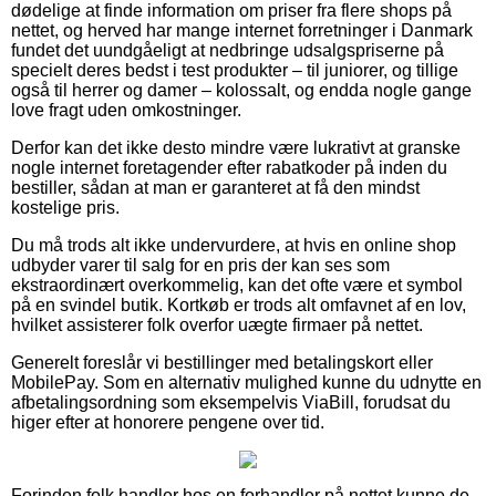
dødelige at finde information om priser fra flere shops på
nettet, og herved har mange internet forretninger i Danmark
fundet det uundgåeligt at nedbringe udsalgspriserne på
specielt deres bedst i test produkter – til juniorer, og tillige
også til herrer og damer – kolossalt, og endda nogle gange
love fragt uden omkostninger.
Derfor kan det ikke desto mindre være lukrativt at granske
nogle internet foretagender efter rabatkoder på inden du
bestiller, sådan at man er garanteret at få den mindst
kostelige pris.
Du må trods alt ikke undervurdere, at hvis en online shop
udbyder varer til salg for en pris der kan ses som
ekstraordinært overkommelig, kan det ofte være et symbol
på en svindel butik. Kortkøb er trods alt omfavnet af en lov,
hvilket assisterer folk overfor uægte firmaer på nettet.
Generelt foreslår vi bestillinger med betalingskort eller
MobilePay. Som en alternativ mulighed kunne du udnytte en
afbetalingsordning som eksempelvis ViaBill, forudsat du
higer efter at honorere pengene over tid.
Forinden folk handler hos en forhandler på nettet kunne de