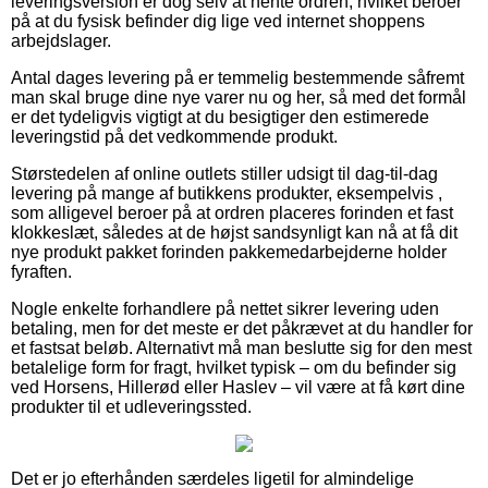
leveringsversion er dog selv at hente ordren, hvilket beroer
på at du fysisk befinder dig lige ved internet shoppens
arbejdslager.
Antal dages levering på er temmelig bestemmende såfremt
man skal bruge dine nye varer nu og her, så med det formål
er det tydeligvis vigtigt at du besigtiger den estimerede
leveringstid på det vedkommende produkt.
Størstedelen af online outlets stiller udsigt til dag-til-dag
levering på mange af butikkens produkter, eksempelvis ,
som alligevel beroer på at ordren placeres forinden et fast
klokkeslæt, således at de højst sandsynligt kan nå at få dit
nye produkt pakket forinden pakkemedarbejderne holder
fyraften.
Nogle enkelte forhandlere på nettet sikrer levering uden
betaling, men for det meste er det påkrævet at du handler for
et fastsat beløb. Alternativt må man beslutte sig for den mest
betalelige form for fragt, hvilket typisk – om du befinder sig
ved Horsens, Hillerød eller Haslev – vil være at få kørt dine
produkter til et udleveringssted.
Det er jo efterhånden særdeles ligetil for almindelige