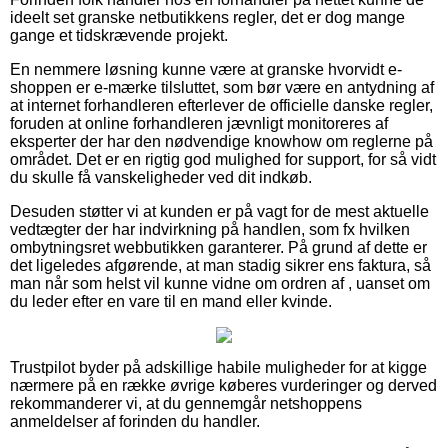
ideelt set granske netbutikkens regler, det er dog mange
gange et tidskrævende projekt.
En nemmere løsning kunne være at granske hvorvidt e-
shoppen er e-mærke tilsluttet, som bør være en antydning af
at internet forhandleren efterlever de officielle danske regler,
foruden at online forhandleren jævnligt monitoreres af
eksperter der har den nødvendige knowhow om reglerne på
området. Det er en rigtig god mulighed for support, for så vidt
du skulle få vanskeligheder ved dit indkøb.
Desuden støtter vi at kunden er på vagt for de mest aktuelle
vedtægter der har indvirkning på handlen, som fx hvilken
ombytningsret webbutikken garanterer. På grund af dette er
det ligeledes afgørende, at man stadig sikrer ens faktura, så
man når som helst vil kunne vidne om ordren af , uanset om
du leder efter en vare til en mand eller kvinde.
Trustpilot byder på adskillige habile muligheder for at kigge
nærmere på en række øvrige køberes vurderinger og derved
rekommanderer vi, at du gennemgår netshoppens
anmeldelser af forinden du handler.