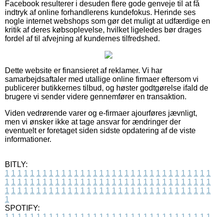
Facebook resulterer i desuden flere gode genveje til at få
indtryk af online forhandlerens kundefokus. Herinde ses
nogle internet webshops som gør det muligt at udfærdige en
kritik af deres købsoplevelse, hvilket ligeledes bør drages
fordel af til afvejning af kundernes tilfredshed.
Dette website er finansieret af reklamer. Vi har
samarbejdsaftaler med utallige online firmaer eftersom vi
publicerer butikkernes tilbud, og høster godtgørelse ifald de
brugere vi sender videre gennemfører en transaktion.
Viden vedrørende varer og e-firmaer ajourføres jævnligt,
men vi ønsker ikke at tage ansvar for ændringer der
eventuelt er foretaget siden sidste opdatering af de viste
informationer.
BITLY:
1
1
1
1
1
1
1
1
1
1
1
1
1
1
1
1
1
1
1
1
1
1
1
1
1
1
1
1
1
1
1
1
1
1
1
1
1
1
1
1
1
1
1
1
1
1
1
1
1
1
1
1
1
1
1
1
1
1
1
1
1
1
1
1
1
1
1
1
1
1
1
1
1
1
1
1
1
1
1
1
1
1
1
1
1
1
1
1
1
1
1
1
1
1
1
1
1
1
1
1
SPOTIFY:
1
1
1
1
1
1
1
1
1
1
1
1
1
1
1
1
1
1
1
1
1
1
1
1
1
1
1
1
1
1
1
1
1