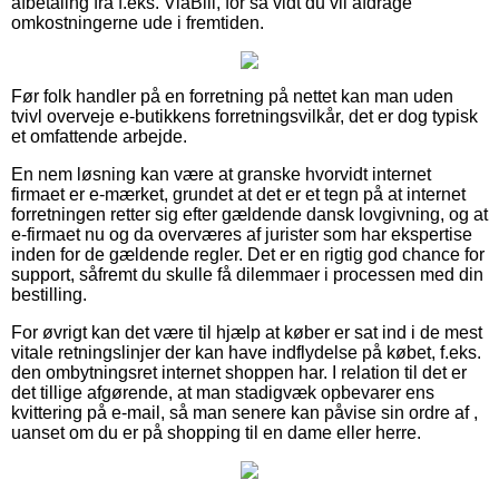
afbetaling fra f.eks. ViaBill, for så vidt du vil afdrage
omkostningerne ude i fremtiden.
Før folk handler på en forretning på nettet kan man uden
tvivl overveje e-butikkens forretningsvilkår, det er dog typisk
et omfattende arbejde.
En nem løsning kan være at granske hvorvidt internet
firmaet er e-mærket, grundet at det er et tegn på at internet
forretningen retter sig efter gældende dansk lovgivning, og at
e-firmaet nu og da overværes af jurister som har ekspertise
inden for de gældende regler. Det er en rigtig god chance for
support, såfremt du skulle få dilemmaer i processen med din
bestilling.
For øvrigt kan det være til hjælp at køber er sat ind i de mest
vitale retningslinjer der kan have indflydelse på købet, f.eks.
den ombytningsret internet shoppen har. I relation til det er
det tillige afgørende, at man stadigvæk opbevarer ens
kvittering på e-mail, så man senere kan påvise sin ordre af ,
uanset om du er på shopping til en dame eller herre.