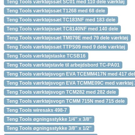
Teng Tools værktøjssæt SC01 med 110 dele værktøj
Teng Tools værktøjssæt T1268 med 68 dele
Teng Tools værktøjssæt TC183NF med 183 dele
Teng Tools værktøjssæt TC8140NF med 140 dele
Teng Tools værktøjssæt TM079E med 79 dele værktøj
Teng Tools værktøjssæt TTPS09 med 9 dele værktøj
Teng Tools værktøjstaske TCSB16
Teng Tools værktøjstavle til arbejdsbord TC-PA01
Teng Tools værktøjsvogn EVA TCEMM417N med 417 de
Teng Tools værktøjsvogn EVA TCMME09C med værktøj 
Teng Tools værktøjsvogn TCM282 med 282 dele
Teng Tools værktøjsvogn TCMM 715N med 715 dele
Teng Tools wiresaks 498-7
Teng Tools øgningsstykke 1/4″ x 3/8″
Teng Tools øgningsstykke 3/8″ x 1/2″