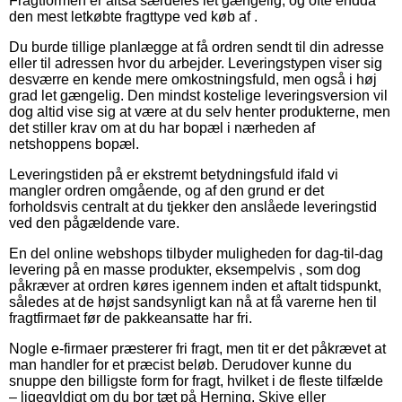
Fragtformen er altså særdeles let gængelig, og ofte endda
den mest letkøbte fragttype ved køb af .
Du burde tillige planlægge at få ordren sendt til din adresse
eller til adressen hvor du arbejder. Leveringstypen viser sig
desværre en kende mere omkostningsfuld, men også i høj
grad let gængelig. Den mindst kostelige leveringsversion vil
dog altid vise sig at være at du selv henter produkterne, men
det stiller krav om at du har bopæl i nærheden af
netshoppens bopæl.
Leveringstiden på er ekstremt betydningsfuld ifald vi
mangler ordren omgående, og af den grund er det
forholdsvis centralt at du tjekker den anslåede leveringstid
ved den pågældende vare.
En del online webshops tilbyder muligheden for dag-til-dag
levering på en masse produkter, eksempelvis , som dog
påkræver at ordren køres igennem inden et aftalt tidspunkt,
således at de højst sandsynligt kan nå at få varerne hen til
fragtfirmaet før de pakkeansatte har fri.
Nogle e-firmaer præsterer fri fragt, men tit er det påkrævet at
man handler for et præcist beløb. Derudover kunne du
snuppe den billigste form for fragt, hvilket i de fleste tilfælde
– ligegyldigt om du bor tæt på Herning, Skive eller