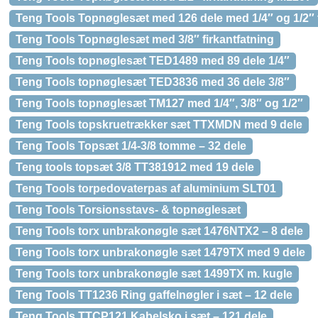
Teng Tools Topnøglesæt med 126 dele med 1/4″ og 1/2″
Teng Tools Topnøglesæt med 3/8″ firkantfatning
Teng Tools topnøglesæt TED1489 med 89 dele 1/4″
Teng Tools topnøglesæt TED3836 med 36 dele 3/8″
Teng Tools topnøglesæt TM127 med 1/4″, 3/8″ og 1/2″
Teng Tools topskruetrækker sæt TTXMDN med 9 dele
Teng Tools Topsæt 1/4-3/8 tomme – 32 dele
Teng tools topsæt 3/8 TT381912 med 19 dele
Teng Tools torpedovaterpas af aluminium SLT01
Teng Tools Torsionsstavs- & topnøglesæt
Teng Tools torx unbrakonøgle sæt 1476NTX2 – 8 dele
Teng Tools torx unbrakonøgle sæt 1479TX med 9 dele
Teng Tools torx unbrakonøgle sæt 1499TX m. kugle
Teng Tools TT1236 Ring gaffelnøgler i sæt – 12 dele
Teng Tools TTCP121 Kabelsko i sæt – 121 dele