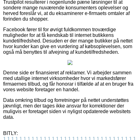
Trustpilot resulterer i nogenlunde pæne løsninger til at
sondere mange nuværende konsumenters oplevelser og
herved foreslår vi, at du eksaminerer e-firmaets omtaler af
forinden du shopper.
Facebook fører til for øvrigt fuldkommen troværdige
muligheder for at få kendskab til internet butikkens
kundetilfredshed. Desuden er der mange butikker på nettet
hvor kunder kan give en vurdering af købsoplevelsen, som
også må benyttes til afvejning af kundetilfredsheden.
Denne side er finansieret af reklamer. Vi arbejder sammen
med utallige internet virksomheder hvor vi markedsfører
firmaernes tilbud, og får honorar i tilfælde af at en bruger fra
vores website foretager en handel.
Data omkring tilbud og forretninger på nettet understøttes
jævnligt, men der tages ikke ansvar for korrektioner der
muligvis er foretaget siden vi nyligst opdaterede websitets
data.
BITLY:
1
1
1
1
1
1
1
1
1
1
1
1
1
1
1
1
1
1
1
1
1
1
1
1
1
1
1
1
1
1
1
1
1