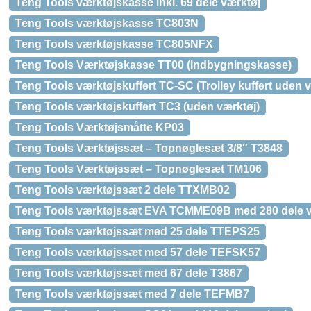
Teng Tools værktøjskasse inkl. 69 dele værktøj
Teng Tools værktøjskasse TC803N
Teng Tools værktøjskasse TC805NFX
Teng Tools Værktøjskasse TT00 (Indbygningskasse)
Teng Tools værktøjskuffert TC-SC (Trolley kuffert uden v
Teng Tools værktøjskuffert TC3 (uden værktøj)
Teng Tools Værktøjsmåtte KP03
Teng Tools Værktøjssæt – Topnøglesæt 3/8″ T3848
Teng Tools Værktøjssæt – Topnøglesæt TM106
Teng Tools værktøjssæt 2 dele TTXMB02
Teng Tools værktøjssæt EVA TCMME09B med 280 dele v
Teng Tools værktøjssæt med 25 dele TTEPS25
Teng Tools værktøjssæt med 57 dele TEFSK57
Teng Tools værktøjssæt med 67 dele T3867
Teng Tools værktøjssæt med 7 dele TEFMB7