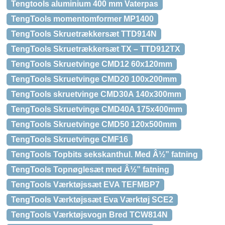
Tengtools aluminium 400 mm Vaterpas
TengTools momentomformer MP1400
TengTools Skruetrækkersæt TTD914N
TengTools Skruetrækkersæt TX – TTD912TX
TengTools Skruetvinge CMD12 60x120mm
TengTools Skruetvinge CMD20 100x200mm
TengTools skruetvinge CMD30A 140x300mm
TengTools Skruetvinge CMD40A 175x400mm
TengTools Skruetvinge CMD50 120x500mm
TengTools Skruetvinge CMF16
TengTools Topbits sekskanthul. Med Â½” fatning
TengTools Topnøglesæt med Â½” fatning
TengTools Værktøjssæt EVA TEFMBP7
TengTools Værktøjssæt Eva Værktøj SCE2
TengTools Værktøjsvogn Bred TCW814N