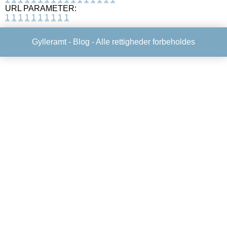
URL PARAMETER:
1
1
1
1
1
1
1
1
1
1
Gylleramt -
Blog
- Alle rettigheder forbeholdes