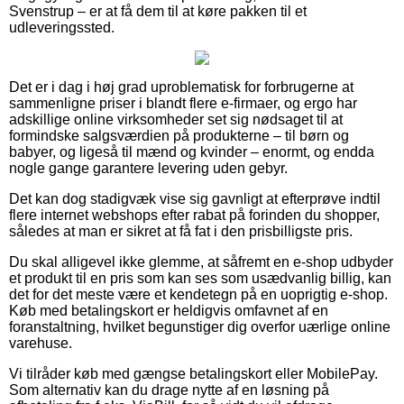
Svenstrup – er at få dem til at køre pakken til et
udleveringssted.
Det er i dag i høj grad uproblematisk for forbrugerne at
sammenligne priser i blandt flere e-firmaer, og ergo har
adskillige online virksomheder set sig nødsaget til at
formindske salgsværdien på produkterne – til børn og
babyer, og ligeså til mænd og kvinder – enormt, og endda
nogle gange garantere levering uden gebyr.
Det kan dog stadigvæk vise sig gavnligt at efterprøve indtil
flere internet webshops efter rabat på forinden du shopper,
således at man er sikret at få fat i den prisbilligste pris.
Du skal alligevel ikke glemme, at såfremt en e-shop udbyder
et produkt til en pris som kan ses som usædvanlig billig, kan
det for det meste være et kendetegn på en uoprigtig e-shop.
Køb med betalingskort er heldigvis omfavnet af en
foranstaltning, hvilket begunstiger dig overfor uærlige online
varehuse.
Vi tilråder køb med gængse betalingskort eller MobilePay.
Som alternativ kan du drage nytte af en løsning på