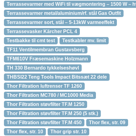
Terrassevarmer med WiFi til vægmontering – 1500 W – 
Terrassevarmer metal/aluminium/rf. stål Gas Outfit
Terrassevarmer sort, stål – 5-13kW varmeeffekt
Terrassevasker Kärcher PCL 4
Testbakke til cmt test
Testkabler mv. limit
TF11 Ventilmembran Gustavsberg
TFM610V Fræsemaskine Holzmann
TH 330 Bernardo tykkelseshøvl
THBSI22 Teng Tools Impact Bitssæt 22 dele
Thor Filtration luftrenser TF 1260
Thor Filtration MC780 / MC1000 Media
Thor Filtration støvfilter TF.M 1250
Thor Filtration støvfilter TF.M 250 (5 stk.)
Thor Filtration støvfilter TF.M 450
Thor flex, str. 09
Thor flex, str. 10
Thor grip str. 10