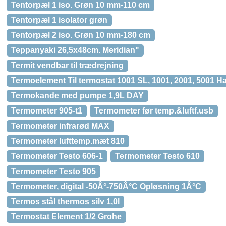
Tentorpæl 1 iso. Grøn 10 mm-110 cm
Tentorpæl 1 isolator grøn
Tentorpæl 2 iso. Grøn 10 mm-180 cm
Teppanyaki 26,5x48cm. Meridian"
Termit vendbar til trædrejning
Termoelement Til termostat 1001 SL, 1001, 2001, 5001 
Termokande med pumpe 1,9L DAY
Termometer 905-t1
Termometer før temp.&luftf.usb
Termometer infrarød MAX
Termometer lufttemp.mæt 810
Termometer Testo 606-1
Termometer Testo 610
Termometer Testo 905
Termometer, digital -50Â°-750Â°C Opløsning 1Â°C
Termos stål thermos silv 1,0l
Termostat Element 1/2 Grohe