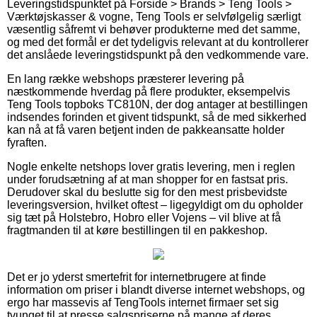
Leveringstidspunktet på Forside > Brands > Teng Tools >
Værktøjskasser & vogne, Teng Tools er selvfølgelig særligt
væsentlig såfremt vi behøver produkterne med det samme,
og med det formål er det tydeligvis relevant at du kontrollerer
det anslåede leveringstidspunkt på den vedkommende vare.
En lang række webshops præsterer levering på
næstkommende hverdag på flere produkter, eksempelvis
Teng Tools topboks TC810N, der dog antager at bestillingen
indsendes forinden et givent tidspunkt, så de med sikkerhed
kan nå at få varen betjent inden de pakkeansatte holder
fyraften.
Nogle enkelte netshops lover gratis levering, men i reglen
under forudsætning af at man shopper for en fastsat pris.
Derudover skal du beslutte sig for den mest prisbevidste
leveringsversion, hvilket oftest – ligegyldigt om du opholder
sig tæt på Holstebro, Hobro eller Vojens – vil blive at få
fragtmanden til at køre bestillingen til en pakkeshop.
Det er jo yderst smertefrit for internetbrugere at finde
information om priser i blandt diverse internet webshops, og
ergo har massevis af TengTools internet firmaer set sig
tvunget til at presse salgspriserne på mange af deres