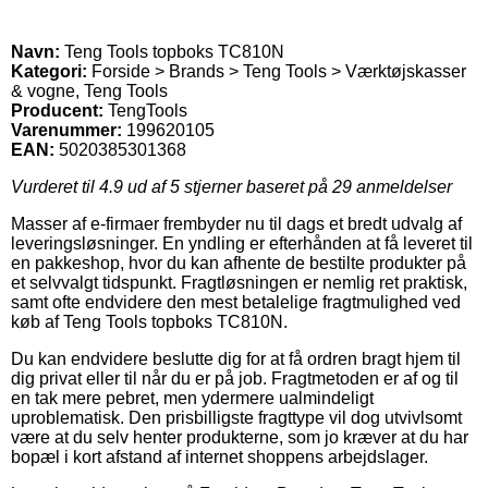
Navn:
Teng Tools topboks TC810N
Kategori:
Forside > Brands > Teng Tools > Værktøjskasser
& vogne, Teng Tools
Producent:
TengTools
Varenummer:
199620105
EAN:
5020385301368
Vurderet til
4.9
ud af 5 stjerner baseret på
29
anmeldelser
Masser af e-firmaer frembyder nu til dags et bredt udvalg af
leveringsløsninger. En yndling er efterhånden at få leveret til
en pakkeshop, hvor du kan afhente de bestilte produkter på
et selvvalgt tidspunkt. Fragtløsningen er nemlig ret praktisk,
samt ofte endvidere den mest betalelige fragtmulighed ved
køb af Teng Tools topboks TC810N.
Du kan endvidere beslutte dig for at få ordren bragt hjem til
dig privat eller til når du er på job. Fragtmetoden er af og til
en tak mere pebret, men ydermere ualmindeligt
uproblematisk. Den prisbilligste fragttype vil dog utvivlsomt
være at du selv henter produkterne, som jo kræver at du har
bopæl i kort afstand af internet shoppens arbejdslager.