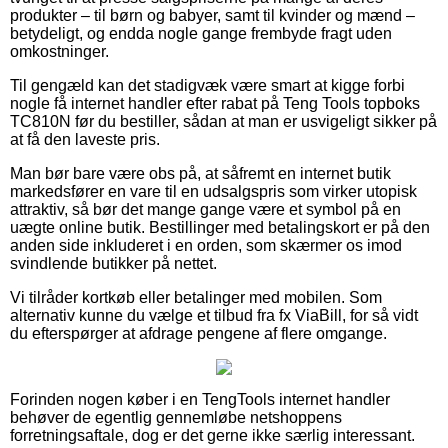
produkter – til børn og babyer, samt til kvinder og mænd –
betydeligt, og endda nogle gange frembyde fragt uden
omkostninger.
Til gengæld kan det stadigvæk være smart at kigge forbi
nogle få internet handler efter rabat på Teng Tools topboks
TC810N før du bestiller, sådan at man er usvigeligt sikker på
at få den laveste pris.
Man bør bare være obs på, at såfremt en internet butik
markedsfører en vare til en udsalgspris som virker utopisk
attraktiv, så bør det mange gange være et symbol på en
uægte online butik. Bestillinger med betalingskort er på den
anden side inkluderet i en orden, som skærmer os imod
svindlende butikker på nettet.
Vi tilråder kortkøb eller betalinger med mobilen. Som
alternativ kunne du vælge et tilbud fra fx ViaBill, for så vidt
du efterspørger at afdrage pengene af flere omgange.
Forinden nogen køber i en TengTools internet handler
behøver de egentlig gennemløbe netshoppens
forretningsaftale, dog er det gerne ikke særlig interessant.