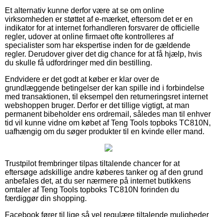
Et alternativ kunne derfor være at se om online
virksomheden er støttet af e-mærket, eftersom det er en
indikator for at internet forhandleren forsvarer de officielle
regler, udover at online firmaet ofte kontrolleres af
specialister som har ekspertise inden for de gældende
regler. Derudover giver det dig chance for at få hjælp, hvis
du skulle få udfordringer med din bestilling.
Endvidere er det godt at køber er klar over de
grundlæggende betingelser der kan spille ind i forbindelse
med transaktionen, til eksempel den returneringsret internet
webshoppen bruger. Derfor er det tillige vigtigt, at man
permanent bibeholder ens ordremail, således man til enhver
tid vil kunne vidne om købet af Teng Tools topboks TC810N,
uafhængig om du søger produkter til en kvinde eller mand.
Trustpilot frembringer tilpas tiltalende chancer for at
eftersøge adskillige andre køberes tanker og af den grund
anbefales det, at du ser nærmere på internet butikkens
omtaler af Teng Tools topboks TC810N forinden du
færdiggør din shopping.
Facebook fører til lige så vel regulære tiltalende muligheder