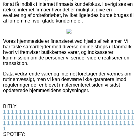
for at få indblik i internet firmaets kundefokus. I øvrigt ses en
række internet firmaer hvor det er muligt at give en
evaluering af ordreforløbet, hvilket ligeledes burde bruges til
at fornemme hvor glade kunderne er.
Vores hjemmeside er finansieret ved hjælp af reklamer. Vi
har faste samarbejder med diverse online shops i Danmark
hvori vi fremviser butikkernes varer, og indkasserer
kommission om de personer vi sender videre realiserer en
transaktion.
Data vedrørende varer og internet foretagender værnes om
rutinemæssigt, men vi kan desværre ikke garantere imod
reguleringer der er blevet implementeret siden vi sidst
opdaterede hjemmesidens oplysninger.
BITLY:
1
1
1
1
1
1
1
1
1
1
1
1
1
1
1
1
1
1
1
1
1
1
1
1
1
1
1
1
1
1
1
1
1
1
1
1
1
1
1
1
1
1
1
1
1
1
1
1
1
1
1
1
1
1
1
1
1
1
1
1
1
1
1
1
1
1
1
1
1
1
1
1
1
1
1
1
1
1
1
1
1
1
1
1
1
1
1
1
1
1
1
1
1
1
1
1
1
1
1
1
SPOTIFY: