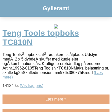
Gylleramt
Teng Tools topboks
TC810N
Teng ToolsÂ topboks afÂ rødlakeret stålplade. Udstyret
medÂ 2 x 5 dybdeÂ skuffer med kuglelejer
ogÂ kombinationslås. Kraftige bærehåndtag på enderne.
Art.nr.19962-0105Teng ToolsNr.TC810NMaks. belastning pr.
skuffe kg25Skuffedimension mm576x380x75Bredd
(Læs
mere)
14134
kr.
(Vis fragtpris)
Læs mere »