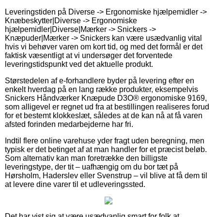
Leveringstiden på Diverse -> Ergonomiske hjælpemidler ->
Knæbeskytter|Diverse -> Ergonomiske
hjælpemidler|Diverse|Mærker -> Snickers ->
Knæpuder|Mærker -> Snickers kan være usædvanlig vital
hvis vi behøver varen om kort tid, og med det formål er det
faktisk væsentligt at vi undersøger det forventede
leveringstidspunkt ved det aktuelle produkt.
Størstedelen af e-forhandlere byder på levering efter en
enkelt hverdag på en lang række produkter, eksempelvis
Snickers Håndværker Knæpude D3O® ergonomiske 9169,
som alligevel er regnet ud fra at bestillingen realiseres forud
for et bestemt klokkeslæt, således at de kan nå at få varen
afsted forinden medarbejderne har fri.
Indtil flere online varehuse yder fragt uden beregning, men
typisk er det betinget af at man handler for et præcist beløb.
Som alternativ kan man foretrække den billigste
leveringstype, der tit – uafhængig om du bor tæt på
Hørsholm, Haderslev eller Svenstrup – vil blive at få dem til
at levere dine varer til et udleveringssted.
Det har vist sig at være usædvanlig smart for folk at