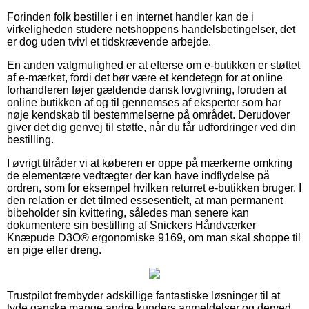
Forinden folk bestiller i en internet handler kan de i
virkeligheden studere netshoppens handelsbetingelser, det
er dog uden tvivl et tidskrævende arbejde.
En anden valgmulighed er at efterse om e-butikken er støttet
af e-mærket, fordi det bør være et kendetegn for at online
forhandleren føjer gældende dansk lovgivning, foruden at
online butikken af og til gennemses af eksperter som har
nøje kendskab til bestemmelserne på området. Derudover
giver det dig genvej til støtte, når du får udfordringer ved din
bestilling.
I øvrigt tilråder vi at køberen er oppe på mærkerne omkring
de elementære vedtægter der kan have indflydelse på
ordren, som for eksempel hvilken returret e-butikken bruger. I
den relation er det tilmed essesentielt, at man permanent
bibeholder sin kvittering, således man senere kan
dokumentere sin bestilling af Snickers Håndværker
Knæpude D3O® ergonomiske 9169, om man skal shoppe til
en pige eller dreng.
Trustpilot frembyder adskillige fantastiske løsninger til at
tyde ganske mange andre kunders anmeldelser og derved