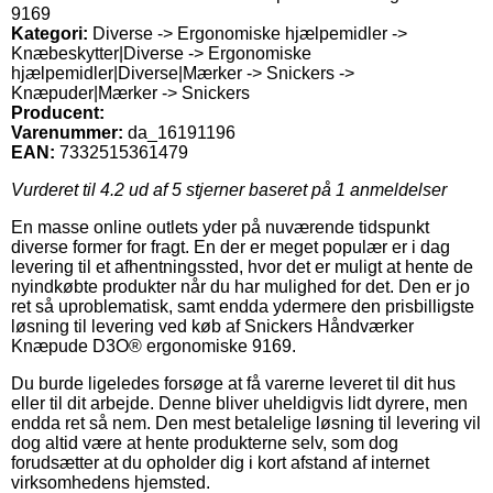
9169
Kategori:
Diverse -> Ergonomiske hjælpemidler ->
Knæbeskytter|Diverse -> Ergonomiske
hjælpemidler|Diverse|Mærker -> Snickers ->
Knæpuder|Mærker -> Snickers
Producent:
Varenummer:
da_16191196
EAN:
7332515361479
Vurderet til
4.2
ud af 5 stjerner baseret på
1
anmeldelser
En masse online outlets yder på nuværende tidspunkt
diverse former for fragt. En der er meget populær er i dag
levering til et afhentningssted, hvor det er muligt at hente de
nyindkøbte produkter når du har mulighed for det. Den er jo
ret så uproblematisk, samt endda ydermere den prisbilligste
løsning til levering ved køb af Snickers Håndværker
Knæpude D3O® ergonomiske 9169.
Du burde ligeledes forsøge at få varerne leveret til dit hus
eller til dit arbejde. Denne bliver uheldigvis lidt dyrere, men
endda ret så nem. Den mest betalelige løsning til levering vil
dog altid være at hente produkterne selv, som dog
forudsætter at du opholder dig i kort afstand af internet
virksomhedens hjemsted.