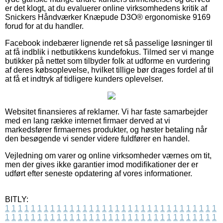
er det klogt, at du evaluerer online virksomhedens kritik af
Snickers Håndværker Knæpude D3O® ergonomiske 9169
forud for at du handler.
Facebook indebærer lignende ret så passelige løsninger til
at få indblik i netbutikkens kundefokus. Tilmed ser vi mange
butikker på nettet som tilbyder folk at udforme en vurdering
af deres købsoplevelse, hvilket tillige bør drages fordel af til
at få et indtryk af tidligere kunders oplevelser.
Websitet finansieres af reklamer. Vi har faste samarbejder
med en lang række internet firmaer derved at vi
markedsfører firmaernes produkter, og høster betaling når
den besøgende vi sender videre fuldfører en handel.
Vejledning om varer og online virksomheder værnes om tit,
men der gives ikke garantier imod modifikationer der er
udført efter seneste opdatering af vores informationer.
BITLY:
1
1
1
1
1
1
1
1
1
1
1
1
1
1
1
1
1
1
1
1
1
1
1
1
1
1
1
1
1
1
1
1
1
1
1
1
1
1
1
1
1
1
1
1
1
1
1
1
1
1
1
1
1
1
1
1
1
1
1
1
1
1
1
1
1
1