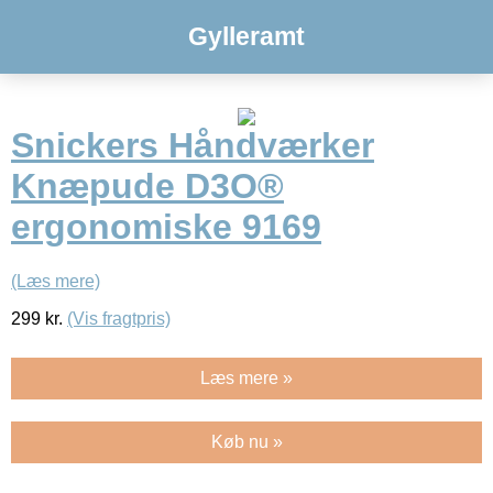
Gylleramt
Snickers Håndværker
Knæpude D3O®
ergonomiske 9169
(Læs mere)
299
kr.
(Vis fragtpris)
Læs mere »
Køb nu »