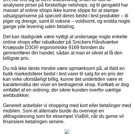
analysere priser på forskellige netshops, og til gengæld har
masser af online shops ikke kunne slippe for at stampe
udsalgspriserne på specielt deres bedst i test produkter – til
piger og drenge, samt til voksne – voldsomt, og endda nogle
gange yde levering uden betaling.
Det kan stadigvæk være nyttigt at undersøge nogle enkelte
online shops efter rabatkoder på Snickers Håndværker
Knæpude D3O® ergonomiske 9169 forinden du
gennemfører din handel, sådan at man er sikret at få den
billigste pris.
Du må ikke desto mindre være opmærksom på, at ifald en
butik markedsfører bedst i test varer til salg for en pris der
kan virke uforståeligt billig, kunne det undertiden være et
karakteristika der viser en bedragerisk shop. Kortkøb er dog
omfattet af en ordning, der sikrer kunden overfor uærlige
webbutikker.
Generelt anbefaler vi shopping med kort eller betalinger med
mobilen. Som et alternativ burde du overveje en
afdragsløsning som for eksempel ViaBill, når du gerne vil
finansiere betalingen senere.