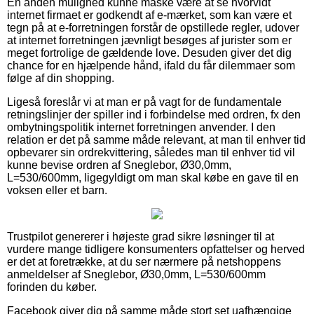
En anden mulighed kunne måske være at se hvorvidt
internet firmaet er godkendt af e-mærket, som kan være et
tegn på at e-forretningen forstår de opstillede regler, udover
at internet forretningen jævnligt besøges af jurister som er
meget fortrolige de gældende love. Desuden giver det dig
chance for en hjælpende hånd, ifald du får dilemmaer som
følge af din shopping.
Ligeså foreslår vi at man er på vagt for de fundamentale
retningslinjer der spiller ind i forbindelse med ordren, fx den
ombytningspolitik internet forretningen anvender. I den
relation er det på samme måde relevant, at man til enhver tid
opbevarer sin ordrekvittering, således man til enhver tid vil
kunne bevise ordren af Sneglebor, Ø30,0mm,
L=530/600mm, ligegyldigt om man skal købe en gave til en
voksen eller et barn.
Trustpilot genererer i højeste grad sikre løsninger til at
vurdere mange tidligere konsumenters opfattelser og herved
er det at foretrække, at du ser nærmere på netshoppens
anmeldelser af Sneglebor, Ø30,0mm, L=530/600mm
forinden du køber.
Facebook giver dig på samme måde stort set uafhængige