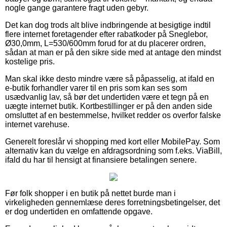
nogle gange garantere fragt uden gebyr.
Det kan dog trods alt blive indbringende at besigtige indtil
flere internet foretagender efter rabatkoder på Sneglebor,
Ø30,0mm, L=530/600mm forud for at du placerer ordren,
sådan at man er på den sikre side med at antage den mindst
kostelige pris.
Man skal ikke desto mindre være så påpasselig, at ifald en
e-butik forhandler varer til en pris som kan ses som
usædvanlig lav, så bør det undertiden være et tegn på en
uægte internet butik. Kortbestillinger er på den anden side
omsluttet af en bestemmelse, hvilket redder os overfor falske
internet varehuse.
Generelt foreslår vi shopping med kort eller MobilePay. Som
alternativ kan du vælge en afdragsordning som f.eks. ViaBill,
ifald du har til hensigt at finansiere betalingen senere.
Før folk shopper i en butik på nettet burde man i
virkeligheden gennemlæse deres forretningsbetingelser, det
er dog undertiden en omfattende opgave.