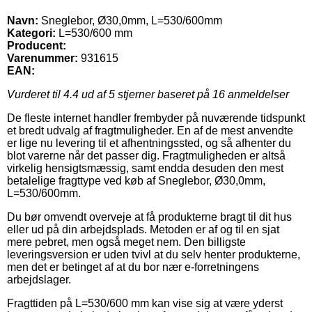
Navn:
Sneglebor, Ø30,0mm, L=530/600mm
Kategori:
L=530/600 mm
Producent:
Varenummer:
931615
EAN:
Vurderet til
4.4
ud af 5 stjerner baseret på
16
anmeldelser
De fleste internet handler frembyder på nuværende tidspunkt
et bredt udvalg af fragtmuligheder. En af de mest anvendte
er lige nu levering til et afhentningssted, og så afhenter du
blot varerne når det passer dig. Fragtmuligheden er altså
virkelig hensigtsmæssig, samt endda desuden den mest
betalelige fragttype ved køb af Sneglebor, Ø30,0mm,
L=530/600mm.
Du bør omvendt overveje at få produkterne bragt til dit hus
eller ud på din arbejdsplads. Metoden er af og til en sjat
mere pebret, men også meget nem. Den billigste
leveringsversion er uden tvivl at du selv henter produkterne,
men det er betinget af at du bor nær e-forretningens
arbejdslager.
Fragttiden på L=530/600 mm kan vise sig at være yderst