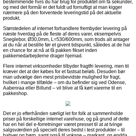
bestemmende hvis du har brug for produktet om få sekunder,
og med det formål er det fuldt ud fornuftigt at man kigger
nærmere på den forventede leveringstid på det aktuelle
produkt.
Størstedelen af internet forhandlere frembyder levering på
næste hverdag på de fleste af deres varer, eksempelvis
Sneglebor, Ø30,0mm, L=530/600mm, som trods alt antager
at du når at bestille før et givent tidspunkt, således at de har
en chance for at nå at få pakken fikset inden
pakkemedarbejderne drager hjemad.
Flere internet virksomheder tilbyder fragtfri levering, men tit
kræver det at der købes for et fastsat beløb. Desuden bør
man udvælge den mest prisbevidste mulighed for fragt,
hvilket i mange tilfælde – om du befinder sig ved Odense,
Aabenraa eller Billund – vil blive at få kørt varerne til en
pakkeshop.
Det er jo efterhånden særligt let for folk at sammenholde
priser på forskellige internet varehuse, og på grund af dette
har en hel del e-forretninger været presset til at at tvinge
salgsværdien på specielt deres bedst i test produkter – til
babyer og børn, samt også til voksne – markant, og endda