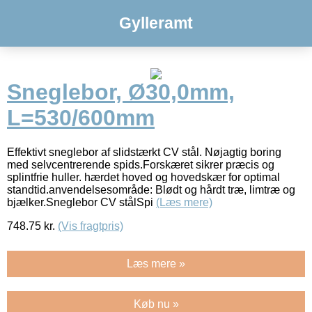
Gylleramt
Sneglebor, Ø30,0mm,
L=530/600mm
Effektivt sneglebor af slidstærkt CV stål. Nøjagtig boring
med selvcentrerende spids.Forskæret sikrer præcis og
splintfrie huller. hærdet hoved og hovedskær for optimal
standtid.anvendelsesområde: Blødt og hårdt træ, limtræ og
bjælker.Sneglebor CV stålSpi
(Læs mere)
748.75
kr.
(Vis fragtpris)
Læs mere »
Køb nu »