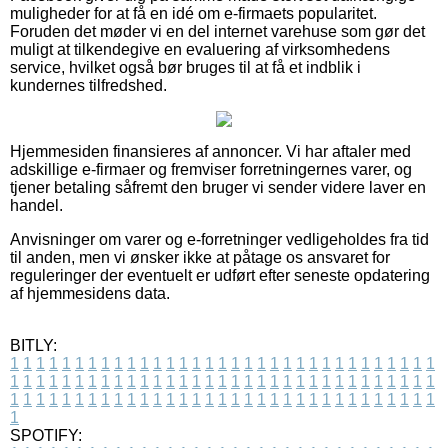
muligheder for at få en idé om e-firmaets popularitet.
Foruden det møder vi en del internet varehuse som gør det
muligt at tilkendegive en evaluering af virksomhedens
service, hvilket også bør bruges til at få et indblik i
kundernes tilfredshed.
Hjemmesiden finansieres af annoncer. Vi har aftaler med
adskillige e-firmaer og fremviser forretningernes varer, og
tjener betaling såfremt den bruger vi sender videre laver en
handel.
Anvisninger om varer og e-forretninger vedligeholdes fra tid
til anden, men vi ønsker ikke at påtage os ansvaret for
reguleringer der eventuelt er udført efter seneste opdatering
af hjemmesidens data.
BITLY:
1
1
1
1
1
1
1
1
1
1
1
1
1
1
1
1
1
1
1
1
1
1
1
1
1
1
1
1
1
1
1
1
1
1
1
1
1
1
1
1
1
1
1
1
1
1
1
1
1
1
1
1
1
1
1
1
1
1
1
1
1
1
1
1
1
1
1
1
1
1
1
1
1
1
1
1
1
1
1
1
1
1
1
1
1
1
1
1
1
1
1
1
1
1
1
1
1
1
1
1
SPOTIFY: