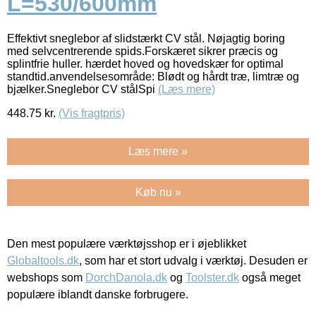
L=530/600mm
Effektivt sneglebor af slidstærkt CV stål. Nøjagtig boring
med selvcentrerende spids.Forskæret sikrer præcis og
splintfrie huller. hærdet hoved og hovedskær for optimal
standtid.anvendelsesområde: Blødt og hårdt træ, limtræ og
bjælker.Sneglebor CV stålSpi
(Læs mere)
448.75
kr.
(Vis fragtpris)
Læs mere »
Køb nu »
Den mest populære værktøjsshop er i øjeblikket
Globaltools.dk
, som har et stort udvalg i værktøj. Desuden er
webshops som
DorchDanola.dk
og
Toolster.dk
også meget
populære iblandt danske forbrugere.