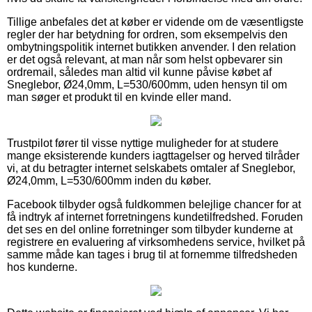
Tillige anbefales det at køber er vidende om de væsentligste
regler der har betydning for ordren, som eksempelvis den
ombytningspolitik internet butikken anvender. I den relation
er det også relevant, at man når som helst opbevarer sin
ordremail, således man altid vil kunne påvise købet af
Sneglebor, Ø24,0mm, L=530/600mm, uden hensyn til om
man søger et produkt til en kvinde eller mand.
Trustpilot fører til visse nyttige muligheder for at studere
mange eksisterende kunders iagttagelser og herved tilråder
vi, at du betragter internet selskabets omtaler af Sneglebor,
Ø24,0mm, L=530/600mm inden du køber.
Facebook tilbyder også fuldkommen belejlige chancer for at
få indtryk af internet forretningens kundetilfredshed. Foruden
det ses en del online forretninger som tilbyder kunderne at
registrere en evaluering af virksomhedens service, hvilket på
samme måde kan tages i brug til at fornemme tilfredsheden
hos kunderne.