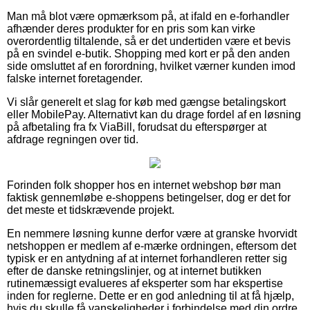
Man må blot være opmærksom på, at ifald en e-forhandler
afhænder deres produkter for en pris som kan virke
overordentlig tiltalende, så er det undertiden være et bevis
på en svindel e-butik. Shopping med kort er på den anden
side omsluttet af en forordning, hvilket værner kunden imod
falske internet foretagender.
Vi slår generelt et slag for køb med gængse betalingskort
eller MobilePay. Alternativt kan du drage fordel af en løsning
på afbetaling fra fx ViaBill, forudsat du efterspørger at
afdrage regningen over tid.
Forinden folk shopper hos en internet webshop bør man
faktisk gennemløbe e-shoppens betingelser, dog er det for
det meste et tidskrævende projekt.
En nemmere løsning kunne derfor være at granske hvorvidt
netshoppen er medlem af e-mærke ordningen, eftersom det
typisk er en antydning af at internet forhandleren retter sig
efter de danske retningslinjer, og at internet butikken
rutinemæssigt evalueres af eksperter som har ekspertise
inden for reglerne. Dette er en god anledning til at få hjælp,
hvis du skulle få vanskeligheder i forbindelse med din ordre.