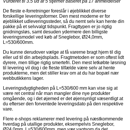
Vurderet til
3.5
ud af 5 stjerner baseret på
17
anmeldelser
De fleste e-forretninger foreslår i øjeblikket diverse
forskellige leveringsformer. Den mest moderne er for
øjeblikket udleveringssteder, så du nemt selv kan hente din
pakke på et selvvalgt tidspunkt. Fragttypen er jo rigtig
gnidningsløs, samt desuden ydermere den billigste
leveringsmodel ved køb af Sneglebor, Ø24,0mm,
L=530/600mm.
Du kunne derudover vælge at få varerne bragt hjem til dig
eller ud til din arbejdsplads. Fragtmetoden er som oftest lidt
dyrere, men tillige rigtig smertefri. Den mest letkøbte løsning
til levering vil dog i de fleste tilfælde være selv at hente
produkterne, men det stiller krav om at du har bopæl nær
webbutikkens lager.
Leveringsdygtigheden på L=530/600 mm kan vise sig at
være ret central når man mangler dine nye produkter
omgående, og i det øjemed er det øjensynligt væsentligt at
du efterser den forventede leveringsdato på den respektive
vare.
Flere e-shops reklamerer med levering på næstkommende
hverdag på utallige produkter, eksempelvis Sneglebor,
Ø24,0mm, L=530/600mm, men vær vagtsom da det