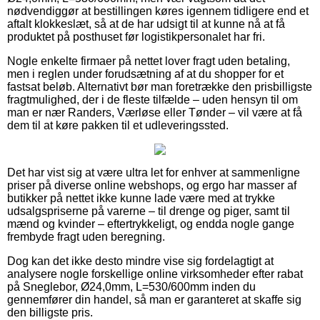
nødvendiggør at bestillingen køres igennem tidligere end et
aftalt klokkeslæt, så at de har udsigt til at kunne nå at få
produktet på posthuset før logistikpersonalet har fri.
Nogle enkelte firmaer på nettet lover fragt uden betaling,
men i reglen under forudsætning af at du shopper for et
fastsat beløb. Alternativt bør man foretrække den prisbilligste
fragtmulighed, der i de fleste tilfælde – uden hensyn til om
man er nær Randers, Værløse eller Tønder – vil være at få
dem til at køre pakken til et udleveringssted.
Det har vist sig at være ultra let for enhver at sammenligne
priser på diverse online webshops, og ergo har masser af
butikker på nettet ikke kunne lade være med at trykke
udsalgspriserne på varerne – til drenge og piger, samt til
mænd og kvinder – eftertrykkeligt, og endda nogle gange
frembyde fragt uden beregning.
Dog kan det ikke desto mindre vise sig fordelagtigt at
analysere nogle forskellige online virksomheder efter rabat
på Sneglebor, Ø24,0mm, L=530/600mm inden du
gennemfører din handel, så man er garanteret at skaffe sig
den billigste pris.