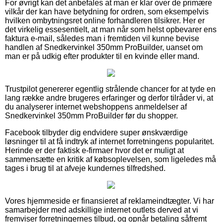
For øvrigt kan det anbefales at man er klar over de primære
vilkår der kan have betydning for ordren, som eksempelvis
hvilken ombytningsret online forhandleren tilsikrer. Her er
det virkelig essesentielt, at man når som helst opbevarer ens
faktura e-mail, således man i fremtiden vil kunne bevise
handlen af Snedkervinkel 350mm ProBuilder, uanset om
man er på udkig efter produkter til en kvinde eller mand.
Trustpilot genererer egentlig strålende chancer for at tyde en
lang række andre brugeres erfaringer og derfor tilråder vi, at
du analyserer internet webshoppens anmeldelser af
Snedkervinkel 350mm ProBuilder før du shopper.
Facebook tilbyder dig endvidere super ønskværdige
løsninger til at få indtryk af internet forretningens popularitet.
Herinde er der faktisk e-firmaer hvor det er muligt at
sammensætte en kritik af købsoplevelsen, som ligeledes må
tages i brug til at afveje kundernes tilfredshed.
Vores hjemmeside er finansieret af reklameindtægter. Vi har
samarbejder med adskillige internet outlets derved at vi
fremviser forretningernes tilbud, og opnår betaling såfremt