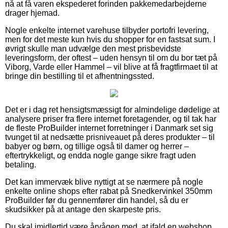
nå at få varen ekspederet forinden pakkemedarbejderne
drager hjemad.
Nogle enkelte internet varehuse tilbyder portofri levering,
men for det meste kun hvis du shopper for en fastsat sum. I
øvrigt skulle man udvælge den mest prisbevidste
leveringsform, der oftest – uden hensyn til om du bor tæt på
Viborg, Varde eller Hammel – vil blive at få fragtfirmaet til at
bringe din bestilling til et afhentningssted.
Det er i dag ret hensigtsmæssigt for almindelige dødelige at
analysere priser fra flere internet foretagender, og til tak har
de fleste ProBuilder internet forretninger i Danmark set sig
tvunget til at nedsætte prisniveauet på deres produkter – til
babyer og børn, og tillige også til damer og herrer –
eftertrykkeligt, og endda nogle gange sikre fragt uden
betaling.
Det kan immervæk blive nyttigt at se nærmere på nogle
enkelte online shops efter rabat på Snedkervinkel 350mm
ProBuilder før du gennemfører din handel, så du er
skudsikker på at antage den skarpeste pris.
Du skal imidlertid være årvågen med, at ifald en webshop