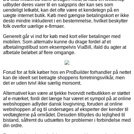
udbyder deres varer til en salgspris der kan ses som
uendeligt letkøbt, kan det ofte være et kendetegn på en
uægte internet butik. Køb med gængse betalingskort er ikke
desto mindre inkluderet i en bestemmelse, hvilket beskytter
folk overfor uærlige e-firmaer.
Generelt går vi ind for køb med kort eller betalinger med
mobilen. Som alternativ kunne du drage fordel af et
afbetalingstilbud som eksempelvis ViaBill, ifald du agter at
afbetale beløbet af flere omgange.
Forud for at folk køber hos en ProBuilder forhandler på nettet
kan de ideelt set betragte shoppens forretningsvilkår, men
det er uden tvivl ikke særlig morsomt.
Alternativet kan være at tjekke hvorvidt netbutikken er støttet
af e-mærket, fordi det længe har været et sympol på at online
webshoppen adlyder dansk lovgivning, foruden at online
webshoppen af og til undersøges af eksperter der kender til
vedtægterne på området. Desuden tilbydes du lejlighed til
bistand, såfremt du udsættes for problemer i forbindelse med
din ordre.