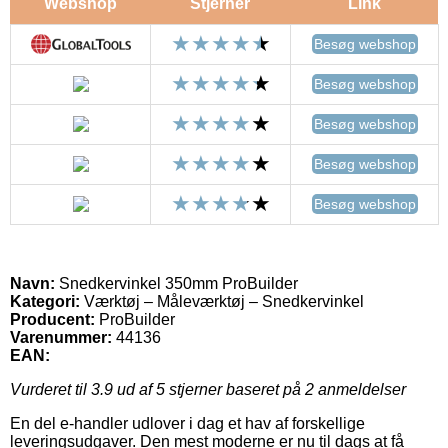
Webshop
Stjerner
Link
Besøg webshop
Besøg webshop
Besøg webshop
Besøg webshop
Besøg webshop
Navn:
Snedkervinkel 350mm ProBuilder
Kategori:
Værktøj – Måleværktøj – Snedkervinkel
Producent:
ProBuilder
Varenummer:
44136
EAN:
Vurderet til
3.9
ud af 5 stjerner baseret på
2
anmeldelser
En del e-handler udlover i dag et hav af forskellige
leveringsudgaver. Den mest moderne er nu til dags at få