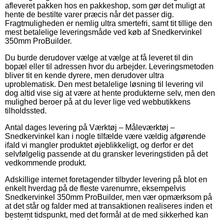
afleveret pakken hos en pakkeshop, som gør det muligt at
hente de bestilte varer præcis når det passer dig.
Fragtmuligheden er nemlig ultra smertefri, samt tit tillige den
mest betalelige leveringsmåde ved køb af Snedkervinkel
350mm ProBuilder.
Du burde derudover vælge at vælge at få leveret til din
bopæl eller til adressen hvor du arbejder. Leveringsmetoden
bliver tit en kende dyrere, men derudover ultra
uproblematisk. Den mest betalelige løsning til levering vil
dog altid vise sig at være at hente produkterne selv, men den
mulighed beroer på at du lever lige ved webbutikkens
tilholdssted.
Antal dages levering på Værktøj – Måleværktøj –
Snedkervinkel kan i nogle tilfælde være vældig afgørende
ifald vi mangler produktet øjeblikkeligt, og derfor er det
selvfølgelig passende at du gransker leveringstiden på det
vedkommende produkt.
Adskillige internet foretagender tilbyder levering på blot en
enkelt hverdag på de fleste varenumre, eksempelvis
Snedkervinkel 350mm ProBuilder, men vær opmærksom på
at det står og falder med at transaktionen realiseres inden et
bestemt tidspunkt, med det formål at de med sikkerhed kan