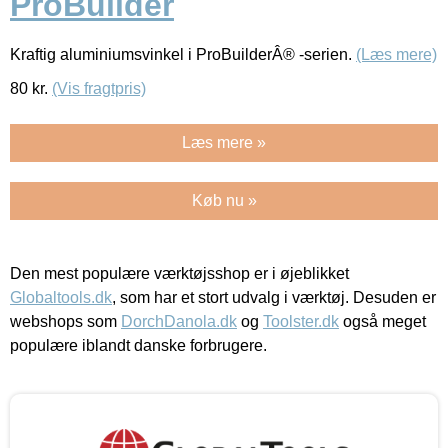
ProBuilder
Kraftig aluminiumsvinkel i ProBuilderÂ® -serien.
(Læs mere)
80
kr.
(Vis fragtpris)
Læs mere »
Køb nu »
Den mest populære værktøjsshop er i øjeblikket
Globaltools.dk
, som har et stort udvalg i værktøj. Desuden er
webshops som
DorchDanola.dk
og
Toolster.dk
også meget
populære iblandt danske forbrugere.