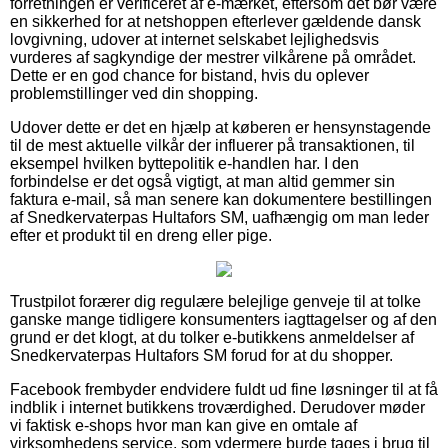
forretningen er verificeret af e-mærket, eftersom det bør være
en sikkerhed for at netshoppen efterlever gældende dansk
lovgivning, udover at internet selskabet lejlighedsvis
vurderes af sagkyndige der mestrer vilkårene på området.
Dette er en god chance for bistand, hvis du oplever
problemstillinger ved din shopping.
Udover dette er det en hjælp at køberen er hensynstagende
til de mest aktuelle vilkår der influerer på transaktionen, til
eksempel hvilken byttepolitik e-handlen har. I den
forbindelse er det også vigtigt, at man altid gemmer sin
faktura e-mail, så man senere kan dokumentere bestillingen
af Snedkervaterpas Hultafors SM, uafhængig om man leder
efter et produkt til en dreng eller pige.
Trustpilot forærer dig regulære belejlige genveje til at tolke
ganske mange tidligere konsumenters iagttagelser og af den
grund er det klogt, at du tolker e-butikkens anmeldelser af
Snedkervaterpas Hultafors SM forud for at du shopper.
Facebook frembyder endvidere fuldt ud fine løsninger til at få
indblik i internet butikkens troværdighed. Derudover møder
vi faktisk e-shops hvor man kan give en omtale af
virksomhedens service, som ydermere burde tages i brug til