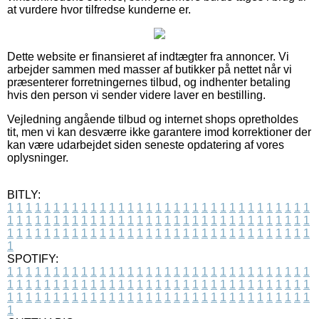
at vurdere hvor tilfredse kunderne er.
Dette website er finansieret af indtægter fra annoncer. Vi
arbejder sammen med masser af butikker på nettet når vi
præsenterer forretningernes tilbud, og indhenter betaling
hvis den person vi sender videre laver en bestilling.
Vejledning angående tilbud og internet shops opretholdes
tit, men vi kan desværre ikke garantere imod korrektioner der
kan være udarbejdet siden seneste opdatering af vores
oplysninger.
BITLY:
1
1
1
1
1
1
1
1
1
1
1
1
1
1
1
1
1
1
1
1
1
1
1
1
1
1
1
1
1
1
1
1
1
1
1
1
1
1
1
1
1
1
1
1
1
1
1
1
1
1
1
1
1
1
1
1
1
1
1
1
1
1
1
1
1
1
1
1
1
1
1
1
1
1
1
1
1
1
1
1
1
1
1
1
1
1
1
1
1
1
1
1
1
1
1
1
1
1
1
1
SPOTIFY:
1
1
1
1
1
1
1
1
1
1
1
1
1
1
1
1
1
1
1
1
1
1
1
1
1
1
1
1
1
1
1
1
1
1
1
1
1
1
1
1
1
1
1
1
1
1
1
1
1
1
1
1
1
1
1
1
1
1
1
1
1
1
1
1
1
1
1
1
1
1
1
1
1
1
1
1
1
1
1
1
1
1
1
1
1
1
1
1
1
1
1
1
1
1
1
1
1
1
1
1