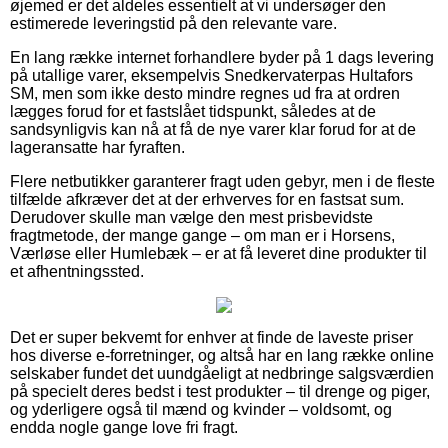
øjemed er det aldeles essentielt at vi undersøger den
estimerede leveringstid på den relevante vare.
En lang række internet forhandlere byder på 1 dags levering
på utallige varer, eksempelvis Snedkervaterpas Hultafors
SM, men som ikke desto mindre regnes ud fra at ordren
lægges forud for et fastslået tidspunkt, således at de
sandsynligvis kan nå at få de nye varer klar forud for at de
lageransatte har fyraften.
Flere netbutikker garanterer fragt uden gebyr, men i de fleste
tilfælde afkræver det at der erhverves for en fastsat sum.
Derudover skulle man vælge den mest prisbevidste
fragtmetode, der mange gange – om man er i Horsens,
Værløse eller Humlebæk – er at få leveret dine produkter til
et afhentningssted.
Det er super bekvemt for enhver at finde de laveste priser
hos diverse e-forretninger, og altså har en lang række online
selskaber fundet det uundgåeligt at nedbringe salgsværdien
på specielt deres bedst i test produkter – til drenge og piger,
og yderligere også til mænd og kvinder – voldsomt, og
endda nogle gange love fri fragt.