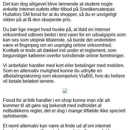
Det kan dog alligevel blive lønnende at studere nogle
enkelte internet outlets efter tilbud på Snedkervaterpas
Hultafors SM forud for at du shopper, så du er usvigeligt
sikker på at få den skarpeste pris.
Du bør lige meget hvad huske på, at ifald en internet
virksomhed udlover bedst i test varer for en udsalgspris som
kan ses som utopisk tiltalende, så burde det undertiden
være et fingerpeg om en uoprigtig online virksomhed.
Kortkøb er trods alt dækket ind under et reglement, som
begunstiger køberen overfor svindlende online forretninger.
Vi anbefaler handler med kort eller betalinger med mobilen.
Som en alternativ mulighed kunne du udnytte en
afbetalingsløsning som eksempelvis ViaBill, hvis du hellere
vil betale beløbet senere.
Forud for at folk handler i en shop kunne man når alt
kommer til alt gøre sig bekendt med indholdet af
netbutikkens regler, det er dog i mange tilfælde ikke specielt
ophidsende.
Et nemt alternativ kan være at finde ud af om internet