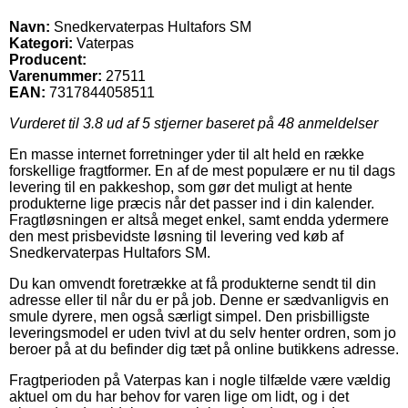
Navn:
Snedkervaterpas Hultafors SM
Kategori:
Vaterpas
Producent:
Varenummer:
27511
EAN:
7317844058511
Vurderet til
3.8
ud af 5 stjerner baseret på
48
anmeldelser
En masse internet forretninger yder til alt held en række
forskellige fragtformer. En af de mest populære er nu til dags
levering til en pakkeshop, som gør det muligt at hente
produkterne lige præcis når det passer ind i din kalender.
Fragtløsningen er altså meget enkel, samt endda ydermere
den mest prisbevidste løsning til levering ved køb af
Snedkervaterpas Hultafors SM.
Du kan omvendt foretrække at få produkterne sendt til din
adresse eller til når du er på job. Denne er sædvanligvis en
smule dyrere, men også særligt simpel. Den prisbilligste
leveringsmodel er uden tvivl at du selv henter ordren, som jo
beroer på at du befinder dig tæt på online butikkens adresse.
Fragtperioden på Vaterpas kan i nogle tilfælde være vældig
aktuel om du har behov for varen lige om lidt, og i det