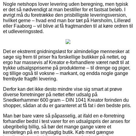
Nogle netshops lover levering uden beregning, men typisk
er det så nødvendigt at man bestiller for et fastsat beløb. I
øvrigt må du foretrække den prisbilligste leveringsversion,
hvilket gerne – hvad end man bor tæt på Hørsholm, Lillerød
eller Faaborg – vil blive at få fragtmanden til at køre ordren til
et udleveringssted.
Det er ekstremt gnidningsløst for almindelige mennesker at
søge sig frem til priser fra forskellige butikker på nettet, og
ergo har massevis af Kreator e-forhandlere været nødt til at
trykke udsalgspriserne på produkterne – til drenge og piger,
og tillige også til voksne – markant, og endda nogle gange
frembyde fragtfri levering.
Derfor kan det ikke desto mindre vise sig smart at prøve
diverse forretninger på nettet efter udsalg på
Snedkerhammer 600 gram – DIN 1041 Kreator forinden du
shopper, sådan at du er garanteret at få fat i den bedste pris.
Man bør bare være så påpasselig, at ifald en e-forretning
forhandler bedst i test varer for en udsalgspris der anses for
ubegribelig billig, så bør det mange gange være et
kendetegn på en snydagtig butik. Køb med gængse