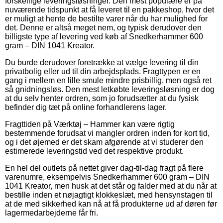
forskellige leveringsløsninger. Den mest populære er på
nuværende tidspunkt at få leveret til en pakkeshop, hvor det
er muligt at hente de bestilte varer når du har mulighed for
det. Denne er altså meget nem, og typisk derudover den
billigste type af levering ved køb af Snedkerhammer 600
gram – DIN 1041 Kreator.
Du burde derudover foretrække at vælge levering til din
privatbolig eller ud til din arbejdsplads. Fragttypen er en
gang i mellem en lille smule mindre prisbillig, men også ret
så gnidningsløs. Den mest letkøbte leveringsløsning er dog
at du selv henter ordren, som jo forudsætter at du fysisk
befinder dig tæt på online forhandlerens lager.
Fragttiden på Værktøj – Hammer kan være rigtig
bestemmende forudsat vi mangler ordren inden for kort tid,
og i det øjemed er det skam afgørende at vi studerer den
estimerede leveringstid ved det respektive produkt.
En hel del outlets på nettet giver dag-til-dag fragt på flere
varenumre, eksempelvis Snedkerhammer 600 gram – DIN
1041 Kreator, men husk at det står og falder med at du når at
bestille inden et nøjagtigt klokkeslæt, med hensynstagen til
at de med sikkerhed kan nå at få produkterne ud af døren før
lagermedarbejderne får fri.