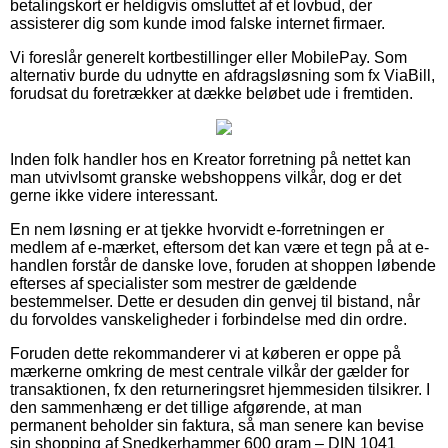
betalingskort er heldigvis omsluttet af et lovbud, der
assisterer dig som kunde imod falske internet firmaer.
Vi foreslår generelt kortbestillinger eller MobilePay. Som
alternativ burde du udnytte en afdragsløsning som fx ViaBill,
forudsat du foretrækker at dække beløbet ude i fremtiden.
Inden folk handler hos en Kreator forretning på nettet kan
man utvivlsomt granske webshoppens vilkår, dog er det
gerne ikke videre interessant.
En nem løsning er at tjekke hvorvidt e-forretningen er
medlem af e-mærket, eftersom det kan være et tegn på at e-
handlen forstår de danske love, foruden at shoppen løbende
efterses af specialister som mestrer de gældende
bestemmelser. Dette er desuden din genvej til bistand, når
du forvoldes vanskeligheder i forbindelse med din ordre.
Foruden dette rekommanderer vi at køberen er oppe på
mærkerne omkring de mest centrale vilkår der gælder for
transaktionen, fx den returneringsret hjemmesiden tilsikrer. I
den sammenhæng er det tillige afgørende, at man
permanent beholder sin faktura, så man senere kan bevise
sin shopping af Snedkerhammer 600 gram – DIN 1041