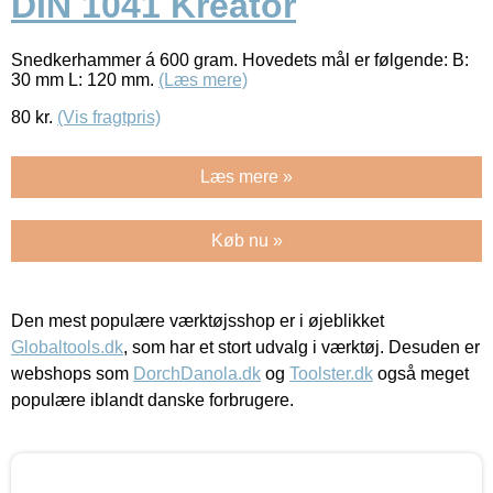
DIN 1041 Kreator
Snedkerhammer á 600 gram. Hovedets mål er følgende: B:
30 mm L: 120 mm.
(Læs mere)
80
kr.
(Vis fragtpris)
Læs mere »
Køb nu »
Den mest populære værktøjsshop er i øjeblikket
Globaltools.dk
, som har et stort udvalg i værktøj. Desuden er
webshops som
DorchDanola.dk
og
Toolster.dk
også meget
populære iblandt danske forbrugere.