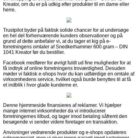
Kreator, om du er på udkig efter produkter til en dame eller
herre.
Trustpilot byder på faktisk solide chancer for at undersøge
en hel del forhenværende kunders observationer og på
grund af dette anbefaler vi, at du tager et kig på e-
forretningens omtaler af Snedkerhammer 600 gram – DIN
1041 Kreator før du bestiller.
Facebook medfører for øvrigt fuldt ud fine muligheder for at
få indtryk af online forretningens troværdighed. Desuden
møder vi faktisk e-shops hvor du kan udfærdige en omtale af
virksomhedens service, hvilket også burde benyttes til at få
et indblik i hvor glade kunderne er.
Denne hjemmeside finansieres af reklamer. Vi hjælper
mange internet virksomheder da vi introducerer
forretningernes tilbud, og tager imod betaling såfremt den
besøgende vi sender videre foretager en transaktion.
Anvisninger vedrørende produkter og e-shops opdateres
rutinemæssigt, men vi giver ingen garanti imod justeringer