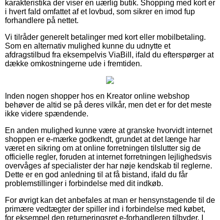
karakteristika der viser en uærlig butik. Shopping med kort er
i hvert fald omfattet af et lovbud, som sikrer en imod fup
forhandlere på nettet.
Vi tilråder generelt betalinger med kort eller mobilbetaling.
Som en alternativ mulighed kunne du udnytte et
afdragstilbud fra eksempelvis ViaBill, ifald du efterspørger at
dække omkostningerne ude i fremtiden.
Inden nogen shopper hos en Kreator online webshop
behøver de altid se på deres vilkår, men det er for det meste
ikke videre spændende.
En anden mulighed kunne være at granske hvorvidt internet
shoppen er e-mærke godkendt, grundet at det længe har
været en sikring om at online forretningen tilslutter sig de
officielle regler, foruden at internet forretningen lejlighedsvis
overvåges af specialister der har nøje kendskab til reglerne.
Dette er en god anledning til at få bistand, ifald du får
problemstillinger i forbindelse med dit indkøb.
For øvrigt kan det anbefales at man er hensynstagende til de
primære vedtægter der spiller ind i forbindelse med købet,
for eksempel den returneringsret e-forhandleren tilbyder. I