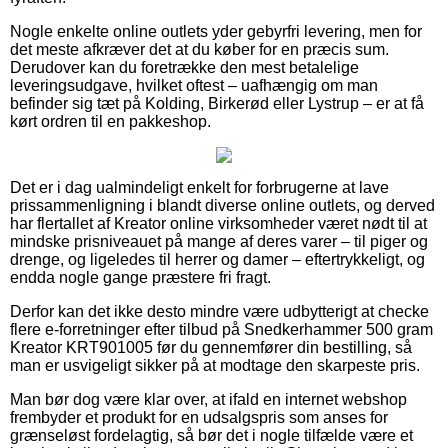
Nogle enkelte online outlets yder gebyrfri levering, men for
det meste afkræver det at du køber for en præcis sum.
Derudover kan du foretrække den mest betalelige
leveringsudgave, hvilket oftest – uafhængig om man
befinder sig tæt på Kolding, Birkerød eller Lystrup – er at få
kørt ordren til en pakkeshop.
Det er i dag ualmindeligt enkelt for forbrugerne at lave
prissammenligning i blandt diverse online outlets, og derved
har flertallet af Kreator online virksomheder været nødt til at
mindske prisniveauet på mange af deres varer – til piger og
drenge, og ligeledes til herrer og damer – eftertrykkeligt, og
endda nogle gange præstere fri fragt.
Derfor kan det ikke desto mindre være udbytterigt at checke
flere e-forretninger efter tilbud på Snedkerhammer 500 gram
Kreator KRT901005 før du gennemfører din bestilling, så
man er usvigeligt sikker på at modtage den skarpeste pris.
Man bør dog være klar over, at ifald en internet webshop
frembyder et produkt for en udsalgspris som anses for
grænseløst fordelagtig, så bør det i nogle tilfælde være et