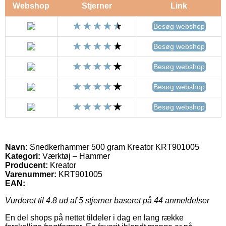
Webshop
Stjerner
Link
Besøg webshop
Besøg webshop
Besøg webshop
Besøg webshop
Besøg webshop
Navn:
Snedkerhammer 500 gram Kreator KRT901005
Kategori:
Værktøj – Hammer
Producent:
Kreator
Varenummer:
KRT901005
EAN:
Vurderet til
4.8
ud af 5 stjerner baseret på
44
anmeldelser
En del shops på nettet tildeler i dag en lang række