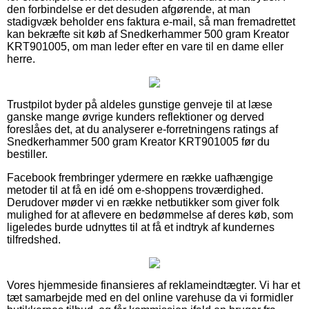
den forbindelse er det desuden afgørende, at man
stadigvæk beholder ens faktura e-mail, så man fremadrettet
kan bekræfte sit køb af Snedkerhammer 500 gram Kreator
KRT901005, om man leder efter en vare til en dame eller
herre.
Trustpilot byder på aldeles gunstige genveje til at læse
ganske mange øvrige kunders reflektioner og derved
foreslåes det, at du analyserer e-forretningens ratings af
Snedkerhammer 500 gram Kreator KRT901005 før du
bestiller.
Facebook frembringer ydermere en række uafhængige
metoder til at få en idé om e-shoppens troværdighed.
Derudover møder vi en række netbutikker som giver folk
mulighed for at aflevere en bedømmelse af deres køb, som
ligeledes burde udnyttes til at få et indtryk af kundernes
tilfredshed.
Vores hjemmeside finansieres af reklameindtægter. Vi har et
tæt samarbejde med en del online varehuse da vi formidler