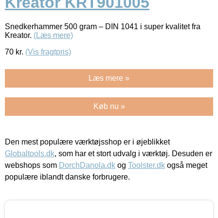
Kreator KRT901005
Snedkerhammer 500 gram – DIN 1041 i super kvalitet fra
Kreator.
(Læs mere)
70
kr.
(Vis fragtpris)
Læs mere »
Køb nu »
Den mest populære værktøjsshop er i øjeblikket
Globaltools.dk
, som har et stort udvalg i værktøj. Desuden er
webshops som
DorchDanola.dk
og
Toolster.dk
også meget
populære iblandt danske forbrugere.