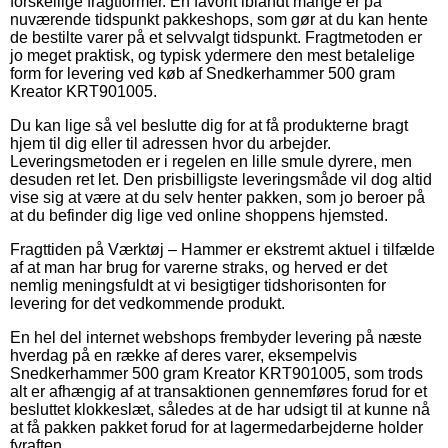
forskellige fragtformer. En favorit iblandt mange er på
nuværende tidspunkt pakkeshops, som gør at du kan hente
de bestilte varer på et selvvalgt tidspunkt. Fragtmetoden er
jo meget praktisk, og typisk ydermere den mest betalelige
form for levering ved køb af Snedkerhammer 500 gram
Kreator KRT901005.
Du kan lige så vel beslutte dig for at få produkterne bragt
hjem til dig eller til adressen hvor du arbejder.
Leveringsmetoden er i regelen en lille smule dyrere, men
desuden ret let. Den prisbilligste leveringsmåde vil dog altid
vise sig at være at du selv henter pakken, som jo beroer på
at du befinder dig lige ved online shoppens hjemsted.
Fragttiden på Værktøj – Hammer er ekstremt aktuel i tilfælde
af at man har brug for varerne straks, og herved er det
nemlig meningsfuldt at vi besigtiger tidshorisonten for
levering for det vedkommende produkt.
En hel del internet webshops frembyder levering på næste
hverdag på en række af deres varer, eksempelvis
Snedkerhammer 500 gram Kreator KRT901005, som trods
alt er afhængig af at transaktionen gennemføres forud for et
besluttet klokkeslæt, således at de har udsigt til at kunne nå
at få pakken pakket forud for at lagermedarbejderne holder
fyraften.