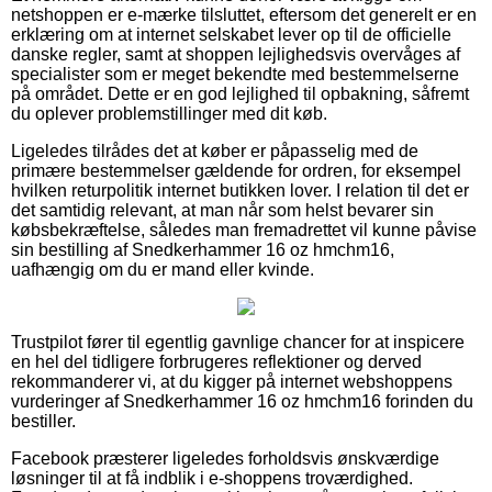
netshoppen er e-mærke tilsluttet, eftersom det generelt er en
erklæring om at internet selskabet lever op til de officielle
danske regler, samt at shoppen lejlighedsvis overvåges af
specialister som er meget bekendte med bestemmelserne
på området. Dette er en god lejlighed til opbakning, såfremt
du oplever problemstillinger med dit køb.
Ligeledes tilrådes det at køber er påpasselig med de
primære bestemmelser gældende for ordren, for eksempel
hvilken returpolitik internet butikken lover. I relation til det er
det samtidig relevant, at man når som helst bevarer sin
købsbekræftelse, således man fremadrettet vil kunne påvise
sin bestilling af Snedkerhammer 16 oz hmchm16,
uafhængig om du er mand eller kvinde.
Trustpilot fører til egentlig gavnlige chancer for at inspicere
en hel del tidligere forbrugeres reflektioner og derved
rekommanderer vi, at du kigger på internet webshoppens
vurderinger af Snedkerhammer 16 oz hmchm16 forinden du
bestiller.
Facebook præsterer ligeledes forholdsvis ønskværdige
løsninger til at få indblik i e-shoppens troværdighed.