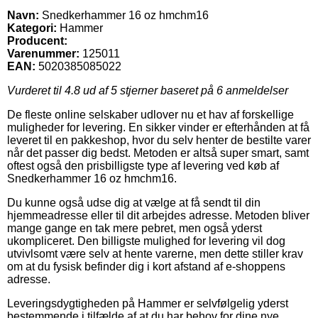
Navn:
Snedkerhammer 16 oz hmchm16
Kategori:
Hammer
Producent:
Varenummer:
125011
EAN:
5020385085022
Vurderet til
4.8
ud af 5 stjerner baseret på
6
anmeldelser
De fleste online selskaber udlover nu et hav af forskellige
muligheder for levering. En sikker vinder er efterhånden at få
leveret til en pakkeshop, hvor du selv henter de bestilte varer
når det passer dig bedst. Metoden er altså super smart, samt
oftest også den prisbilligste type af levering ved køb af
Snedkerhammer 16 oz hmchm16.
Du kunne også udse dig at vælge at få sendt til din
hjemmeadresse eller til dit arbejdes adresse. Metoden bliver
mange gange en tak mere pebret, men også yderst
ukompliceret. Den billigste mulighed for levering vil dog
utvivlsomt være selv at hente varerne, men dette stiller krav
om at du fysisk befinder dig i kort afstand af e-shoppens
adresse.
Leveringsdygtigheden på Hammer er selvfølgelig yderst
bestemmende i tilfælde af at du har behov for dine nye