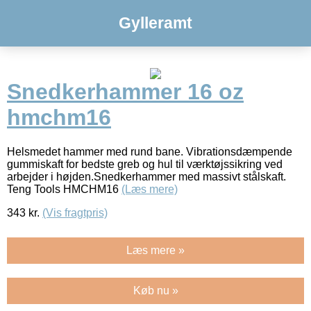
Gylleramt
Snedkerhammer 16 oz
hmchm16
Helsmedet hammer med rund bane. Vibrationsdæmpende
gummiskaft for bedste greb og hul til værktøjssikring ved
arbejder i højden.Snedkerhammer med massivt stålskaft.
Teng Tools HMCHM16
(Læs mere)
343
kr.
(Vis fragtpris)
Læs mere »
Køb nu »