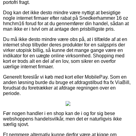
portofri fragt.
Dog kan det ikke desto mindre være nyttigt at besigtige
nogle internet firmaer efter rabat på Snedkerhammer 16 oz
hmchm16 forud for at du gennemfører din handel, sådan at
man ikke er i tvivl om at antage den prisbilligste pris.
Du må ikke desto mindre være obs på, at i tilfælde af at en
internet shop tilbyder deres produkter for en salgspris der
virker utopisk billig, så kunne det mange gange være en
indikator for en uægte online virksomhed. Shopping med
kort er trods alt en del af en lov, som sikrer en overfor
uærlige internet firmaer.
Generelt foreslår vi køb med kort eller MobilePay. Som en
anden løsning burde du bruge et afdragstilbud fra fx ViaBill,
forudsat du foretrækker at afdrage regningen over en
periode.
Før nogen handler i en shop kan de i og for sig bese
webshoppens handelsvilkår, men det er naturligvis ikke
særlig sjovt.
Et nemmere alternativ kunne derfor være at kigge om