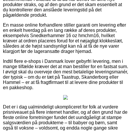
produkter straks, og af den grund er det skam essentielt at
du kontrollerer den anslåede leveringstid på det
pågældende produkt.
En masse online forhandlere stiller garanti om levering efter
en enkelt hverdag på en lang række af deres produkter,
eksempelvis Snedkerhammer 16 oz hmchm16, hvilket
kræver at ordren placeres forud for et nøjagtigt klokkeslæt,
således at de højst sandsynligt kan nå at få de nye varer
klargjort før de lageransatte drager hjemad.
Indtil flere e-shops i Danmark lover gebyrfri levering, men i
mange tilfælde kræver det at man bestiller for en fastsat sum.
I øvrigt skal du overveje den mest betalelige leveringsmanér,
der typisk – om du er tæt på Taastrup, Skanderborg eller
Hammel – er at få fragtfirmaet til at levere dine produkter til
en pakkeshop.
Det er i dag ualmindeligt ukompliceret for folk at vurdere
prisniveauet på flere internet handler, og af den grund har de
fleste online forretninger fundet det uundgåeligt at stampe
salgsværdien på produkterne – til babyer og børn, samt
også til voksne – voldsomt, og endda nogle gange sikre