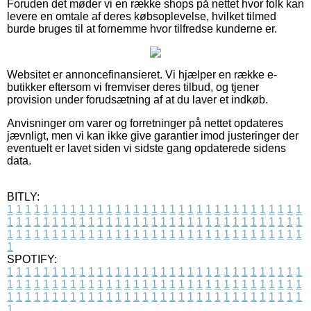
Foruden det møder vi en række shops på nettet hvor folk kan
levere en omtale af deres købsoplevelse, hvilket tilmed
burde bruges til at fornemme hvor tilfredse kunderne er.
Websitet er annoncefinansieret. Vi hjælper en række e-
butikker eftersom vi fremviser deres tilbud, og tjener
provision under forudsætning af at du laver et indkøb.
Anvisninger om varer og forretninger på nettet opdateres
jævnligt, men vi kan ikke give garantier imod justeringer der
eventuelt er lavet siden vi sidste gang opdaterede sidens
data.
BITLY:
1
1
1
1
1
1
1
1
1
1
1
1
1
1
1
1
1
1
1
1
1
1
1
1
1
1
1
1
1
1
1
1
1
1
1
1
1
1
1
1
1
1
1
1
1
1
1
1
1
1
1
1
1
1
1
1
1
1
1
1
1
1
1
1
1
1
1
1
1
1
1
1
1
1
1
1
1
1
1
1
1
1
1
1
1
1
1
1
1
1
1
1
1
1
1
1
1
1
1
1
SPOTIFY:
1
1
1
1
1
1
1
1
1
1
1
1
1
1
1
1
1
1
1
1
1
1
1
1
1
1
1
1
1
1
1
1
1
1
1
1
1
1
1
1
1
1
1
1
1
1
1
1
1
1
1
1
1
1
1
1
1
1
1
1
1
1
1
1
1
1
1
1
1
1
1
1
1
1
1
1
1
1
1
1
1
1
1
1
1
1
1
1
1
1
1
1
1
1
1
1
1
1
1
1