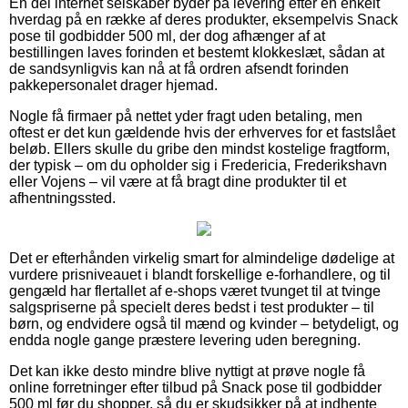
En del internet selskaber byder på levering efter en enkelt
hverdag på en række af deres produkter, eksempelvis Snack
pose til godbidder 500 ml, der dog afhænger af at
bestillingen laves forinden et bestemt klokkeslæt, sådan at
de sandsynligvis kan nå at få ordren afsendt forinden
pakkepersonalet drager hjemad.
Nogle få firmaer på nettet yder fragt uden betaling, men
oftest er det kun gældende hvis der erhverves for et fastslået
beløb. Ellers skulle du gribe den mindst kostelige fragtform,
der typisk – om du opholder sig i Fredericia, Frederikshavn
eller Vojens – vil være at få bragt dine produkter til et
afhentningssted.
Det er efterhånden virkelig smart for almindelige dødelige at
vurdere prisniveauet i blandt forskellige e-forhandlere, og til
gengæld har flertallet af e-shops været tvunget til at tvinge
salgspriserne på specielt deres bedst i test produkter – til
børn, og endvidere også til mænd og kvinder – betydeligt, og
endda nogle gange præstere levering uden beregning.
Det kan ikke desto mindre blive nyttigt at prøve nogle få
online forretninger efter tilbud på Snack pose til godbidder
500 ml før du shopper, så du er skudsikker på at indhente