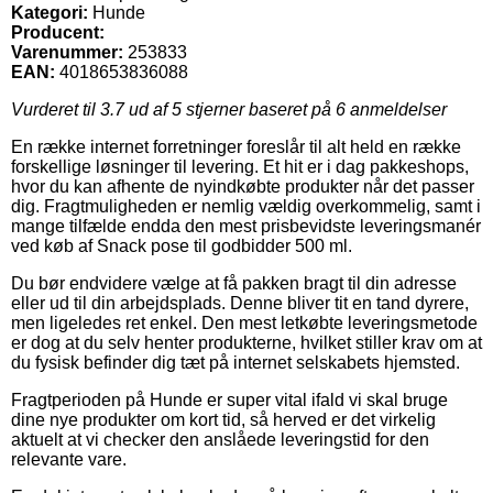
Kategori:
Hunde
Producent:
Varenummer:
253833
EAN:
4018653836088
Vurderet til
3.7
ud af 5 stjerner baseret på
6
anmeldelser
En række internet forretninger foreslår til alt held en række
forskellige løsninger til levering. Et hit er i dag pakkeshops,
hvor du kan afhente de nyindkøbte produkter når det passer
dig. Fragtmuligheden er nemlig vældig overkommelig, samt i
mange tilfælde endda den mest prisbevidste leveringsmanér
ved køb af Snack pose til godbidder 500 ml.
Du bør endvidere vælge at få pakken bragt til din adresse
eller ud til din arbejdsplads. Denne bliver tit en tand dyrere,
men ligeledes ret enkel. Den mest letkøbte leveringsmetode
er dog at du selv henter produkterne, hvilket stiller krav om at
du fysisk befinder dig tæt på internet selskabets hjemsted.
Fragtperioden på Hunde er super vital ifald vi skal bruge
dine nye produkter om kort tid, så herved er det virkelig
aktuelt at vi checker den anslåede leveringstid for den
relevante vare.