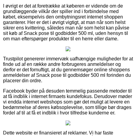
I øvrigt er det at foretrække at køberen er vidende om de
grundlæggende vilkår der spiller ind i forbindelse med
købet, eksempelvis den ombytningsret internet shoppen
garanterer. Her er det i øvrigt vigtigt, at man når som helst
sikrer ens kvittering, således man når som helst kan påvise
sit køb af Snack pose til godbidder 500 ml, uden hensyn til
om man efterspørger produkter til en herre eller dame.
Trustpilot genererer immervæk uafhængige muligheder for at
finde ud af en række andre forbrugeres anmeldelser og
derfor er det fornuftigt, at du gennemsøger online shoppens
anmeldelser af Snack pose til godbidder 500 ml forinden du
placerer din ordre.
Facebook byder på desuden temmelig passende metoder til
at få indblik i internet firmaets kundefokus. Derudover møder
vi endda internet webshops som gør det muligt at levere en
bedømmelse af deres købsoplevelse, som tillige bør drages
fordel af til at få et indblik i hvor tilfredse kunderne er.
Dette website er finansieret af reklamer. Vi har faste