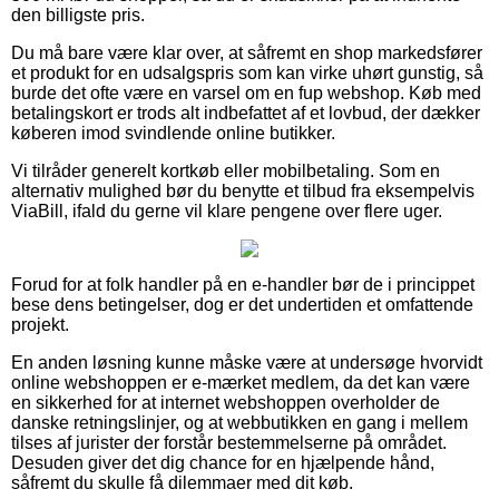
den billigste pris.
Du må bare være klar over, at såfremt en shop markedsfører
et produkt for en udsalgspris som kan virke uhørt gunstig, så
burde det ofte være en varsel om en fup webshop. Køb med
betalingskort er trods alt indbefattet af et lovbud, der dækker
køberen imod svindlende online butikker.
Vi tilråder generelt kortkøb eller mobilbetaling. Som en
alternativ mulighed bør du benytte et tilbud fra eksempelvis
ViaBill, ifald du gerne vil klare pengene over flere uger.
Forud for at folk handler på en e-handler bør de i princippet
bese dens betingelser, dog er det undertiden et omfattende
projekt.
En anden løsning kunne måske være at undersøge hvorvidt
online webshoppen er e-mærket medlem, da det kan være
en sikkerhed for at internet webshoppen overholder de
danske retningslinjer, og at webbutikken en gang i mellem
tilses af jurister der forstår bestemmelserne på området.
Desuden giver det dig chance for en hjælpende hånd,
såfremt du skulle få dilemmaer med dit køb.