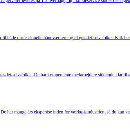
gervarer leveres på 1-3 hverdage, og i kundeservice sidder der fageksper
 til både professionelle håndværkere og til gør-det-selv-folket. Klik her
ør-det-selv-folket. De har kompentente medarbejdere siddende klar til at
De har mange års ekspertise inden for værktøjsindustrien, så du kan være