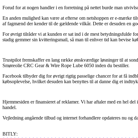
Forud for at nogen handler i en forretning på nettet burde man utvivl
En anden mulighed kan være at efterse om netshoppen er e-mærke tilslu
af fagmænd der kender til de gældende vilkår. Dette er desuden en god
For øvrigt tilråder vi at kunden er sat ind i de mest betydningsfulde f
stadig gemmer sin kvitteringsmail, så man til enhver tid kan bevise
Trustpilot fremskaffer en lang række ønskværdige løsninger til at sond
Smøreolie CRC Gear & Wire Rope Lube 6050 inden du bestiller.
Facebook tilbyder dig for øvrigt rigtig passelige chancer for at få i
købsoplevelse, hvilket desuden kan benyttes til at danne dig et indtry
Hjemmesiden er finansieret af reklamer. Vi har aftaler med en hel del i
handel.
Vejledning angående tilbud og internet forhandlere opdateres nu og da
BITLY: