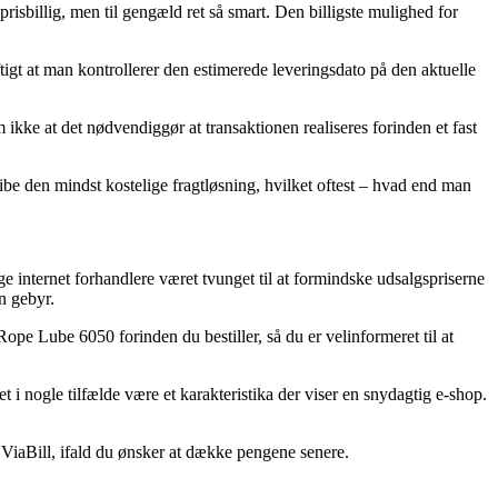
risbillig, men til gengæld ret så smart. Den billigste mulighed for
tigt at man kontrollerer den estimerede leveringsdato på den aktuelle
e at det nødvendiggør at transaktionen realiseres forinden et fast
be den mindst kostelige fragtløsning, hvilket oftest – hvad end man
ge internet forhandlere været tvunget til at formindske udsalgspriserne
n gebyr.
e Lube 6050 forinden du bestiller, så du er velinformeret til at
 i nogle tilfælde være et karakteristika der viser en snydagtig e-shop.
 ViaBill, ifald du ønsker at dække pengene senere.