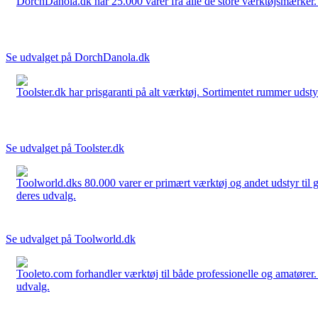
DorchDanola.dk har 25.000 varer fra alle de store værktøjsmærker. La
Se udvalget på DorchDanola.dk
Toolster.dk har prisgaranti på alt værktøj. Sortimentet rummer udstyr
Se udvalget på Toolster.dk
Toolworld.dks 80.000 varer er primært værktøj og andet udstyr til g
deres udvalg.
Se udvalget på Toolworld.dk
Tooleto.com forhandler værktøj til både professionelle og amatører. 
udvalg.