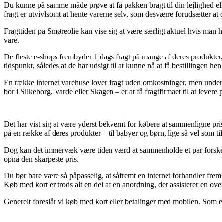
Du kunne på samme måde prøve at få pakken bragt til din lejlighed eller
fragt er utvivlsomt at hente varerne selv, som desværre forudsætter a
Fragttiden på Smøreolie kan vise sig at være særligt aktuel hvis man h
vare.
De fleste e-shops frembyder 1 dags fragt på mange af deres produkte
tidspunkt, således at de har udsigt til at kunne nå at få bestillingen he
En række internet varehuse lover fragt uden omkostninger, men undert
bor i Silkeborg, Varde eller Skagen – er at få fragtfirmaet til at levere 
Det har vist sig at være yderst bekvemt for købere at sammenligne prise
på en række af deres produkter – til babyer og børn, lige så vel som t
Dog kan det immervæk være tiden værd at sammenholde et par forskelli
opnå den skarpeste pris.
Du bør bare være så påpasselig, at såfremt en internet forhandler fremb
Køb med kort er trods alt en del af en anordning, der assisterer en ove
Generelt foreslår vi køb med kort eller betalinger med mobilen. Som e