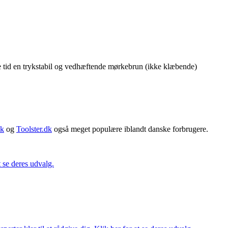
ke tid en trykstabil og vedhæftende mørkebrun (ikke klæbende)
dk
og
Toolster.dk
også meget populære iblandt danske forbrugere.
t se deres udvalg.