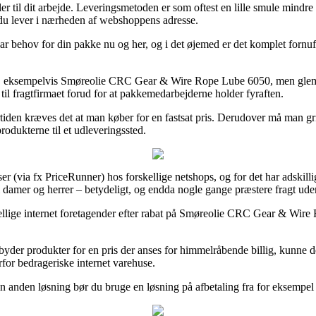
 til dit arbejde. Leveringsmetoden er som oftest en lille smule mindre p
t du lever i nærheden af webshoppens adresse.
ar behov for din pakke nu og her, og i det øjemed er det komplet fornuf
r, eksempelvis Smøreolie CRC Gear & Wire Rope Lube 6050, men glem ikk
n til fragtfirmaet forud for at pakkemedarbejderne holder fyraften.
iden kræves det at man køber for en fastsat pris. Derudover må man gri
produkterne til et udleveringssted.
r (via fx PriceRunner) hos forskellige netshops, og for det har adskilli
il damer og herrer – betydeligt, og endda nogle gange præstere fragt ude
ge internet foretagender efter rabat på Smøreolie CRC Gear & Wire Rop
yder produkter for en pris der anses for himmelråbende billig, kunne det
rfor bedrageriske internet varehuse.
n anden løsning bør du bruge en løsning på afbetaling fra for eksempel