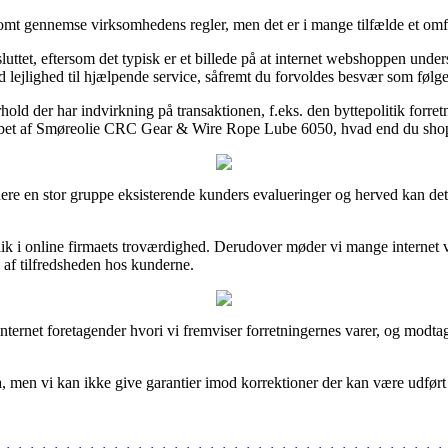
somt gennemse virksomhedens regler, men det er i mange tilfælde et omf
ttet, eftersom det typisk er et billede på at internet webshoppen under
 lejlighed til hjælpende service, såfremt du forvoldes besvær som følge
orhold der har indvirkning på transaktionen, f.eks. den byttepolitik forr
 købet af Smøreolie CRC Gear & Wire Rope Lube 6050, hvad end du shopp
ere en stor gruppe eksisterende kunders evalueringer og herved kan det a
ndblik i online firmaets troværdighed. Derudover møder vi mange interne
k af tilfredsheden hos kunderne.
nternet foretagender hvori vi fremviser forretningernes varer, og modtag
, men vi kan ikke give garantier imod korrektioner der kan være udført e