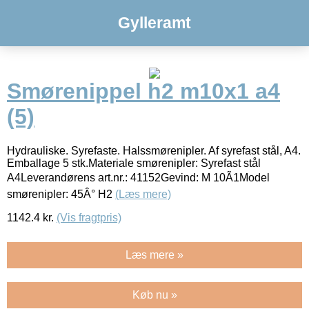
Gylleramt
Smørenippel h2 m10x1 a4
(5)
Hydrauliske. Syrefaste. Halssmørenipler. Af syrefast stål, A4.
Emballage 5 stk.Materiale smørenipler: Syrefast stål
A4Leverandørens art.nr.: 41152Gevind: M 10Ã1Model
smørenipler: 45Â° H2
(Læs mere)
1142.4
kr.
(Vis fragtpris)
Læs mere »
Køb nu »