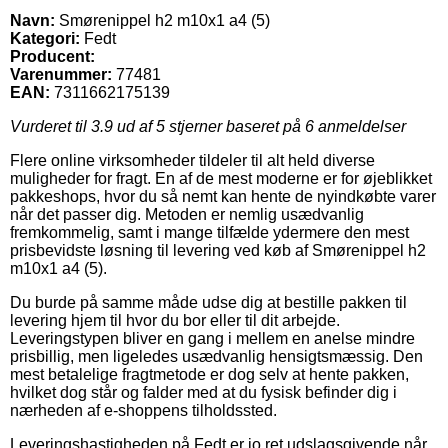
Navn:
Smørenippel h2 m10x1 a4 (5)
Kategori:
Fedt
Producent:
Varenummer:
77481
EAN:
7311662175139
Vurderet til
3.9
ud af 5 stjerner baseret på
6
anmeldelser
Flere online virksomheder tildeler til alt held diverse
muligheder for fragt. En af de mest moderne er for øjeblikket
pakkeshops, hvor du så nemt kan hente de nyindkøbte varer
når det passer dig. Metoden er nemlig usædvanlig
fremkommelig, samt i mange tilfælde ydermere den mest
prisbevidste løsning til levering ved køb af Smørenippel h2
m10x1 a4 (5).
Du burde på samme måde udse dig at bestille pakken til
levering hjem til hvor du bor eller til dit arbejde.
Leveringstypen bliver en gang i mellem en anelse mindre
prisbillig, men ligeledes usædvanlig hensigtsmæssig. Den
mest betalelige fragtmetode er dog selv at hente pakken,
hvilket dog står og falder med at du fysisk befinder dig i
nærheden af e-shoppens tilholdssted.
Leveringshastigheden på Fedt er jo ret udslagsgivende når