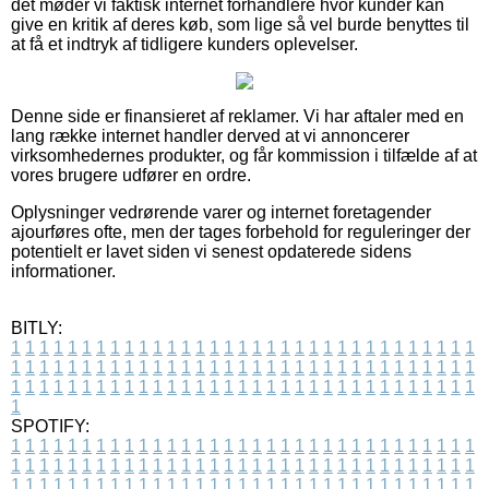
det møder vi faktisk internet forhandlere hvor kunder kan
give en kritik af deres køb, som lige så vel burde benyttes til
at få et indtryk af tidligere kunders oplevelser.
Denne side er finansieret af reklamer. Vi har aftaler med en
lang række internet handler derved at vi annoncerer
virksomhedernes produkter, og får kommission i tilfælde af at
vores brugere udfører en ordre.
Oplysninger vedrørende varer og internet foretagender
ajourføres ofte, men der tages forbehold for reguleringer der
potentielt er lavet siden vi senest opdaterede sidens
informationer.
BITLY:
1
1
1
1
1
1
1
1
1
1
1
1
1
1
1
1
1
1
1
1
1
1
1
1
1
1
1
1
1
1
1
1
1
1
1
1
1
1
1
1
1
1
1
1
1
1
1
1
1
1
1
1
1
1
1
1
1
1
1
1
1
1
1
1
1
1
1
1
1
1
1
1
1
1
1
1
1
1
1
1
1
1
1
1
1
1
1
1
1
1
1
1
1
1
1
1
1
1
1
1
SPOTIFY:
1
1
1
1
1
1
1
1
1
1
1
1
1
1
1
1
1
1
1
1
1
1
1
1
1
1
1
1
1
1
1
1
1
1
1
1
1
1
1
1
1
1
1
1
1
1
1
1
1
1
1
1
1
1
1
1
1
1
1
1
1
1
1
1
1
1
1
1
1
1
1
1
1
1
1
1
1
1
1
1
1
1
1
1
1
1
1
1
1
1
1
1
1
1
1
1
1
1
1