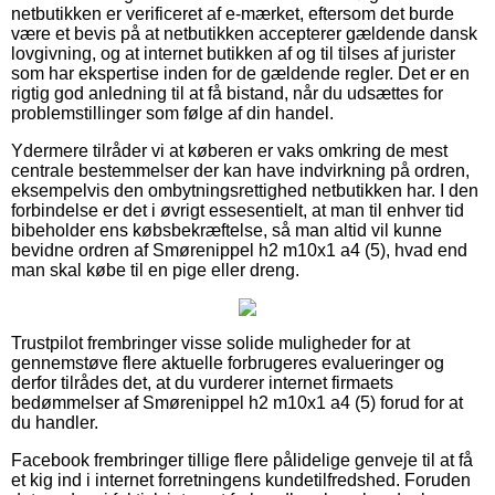
netbutikken er verificeret af e-mærket, eftersom det burde
være et bevis på at netbutikken accepterer gældende dansk
lovgivning, og at internet butikken af og til tilses af jurister
som har ekspertise inden for de gældende regler. Det er en
rigtig god anledning til at få bistand, når du udsættes for
problemstillinger som følge af din handel.
Ydermere tilråder vi at køberen er vaks omkring de mest
centrale bestemmelser der kan have indvirkning på ordren,
eksempelvis den ombytningsrettighed netbutikken har. I den
forbindelse er det i øvrigt essesentielt, at man til enhver tid
bibeholder ens købsbekræftelse, så man altid vil kunne
bevidne ordren af Smørenippel h2 m10x1 a4 (5), hvad end
man skal købe til en pige eller dreng.
Trustpilot frembringer visse solide muligheder for at
gennemstøve flere aktuelle forbrugeres evalueringer og
derfor tilrådes det, at du vurderer internet firmaets
bedømmelser af Smørenippel h2 m10x1 a4 (5) forud for at
du handler.
Facebook frembringer tillige flere pålidelige genveje til at få
et kig ind i internet forretningens kundetilfredshed. Foruden