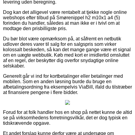
levering uden beregning.
Dog kan det alligevel være rentabelt at tjekke nogle online
webshops efter tilbud på Smørenippel h2 m10x1 a4 (5)
forinden du handler, således at man ikke er i tvivl om at
modtage den prisbilligste pris.
Du bør blot være opmærksom på, at såfremt en netbutik
udlover deres varer til salg for en salgspris som virker
kolossalt beskeden, så kan det mange gange være et signal
om en uægte webbutik. Køb med kort er imidlertid omsluttet
af en regel, der beskytter dig overfor snydagtige online
selskaber.
Generelt går vi ind for kortbetalinger eller betalinger med
mobilen. Som en anden løsning burde du bruge en
afbetalingsordning fra eksempelvis ViaBill, ifald du tilstræber
at finansiere pengene i flere bidder.
Forud for at folk handler hos en shop på nettet kunne de altid
se på virksomhedens forretningsvilkår, det er dog typisk en
tidskrævende opgave.
Et andet forslag kunne derfor være at undersøge om