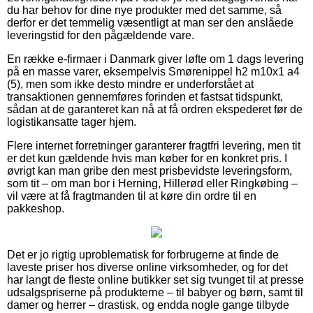
du har behov for dine nye produkter med det samme, så
derfor er det temmelig væsentligt at man ser den anslåede
leveringstid for den pågældende vare.
En række e-firmaer i Danmark giver løfte om 1 dags levering
på en masse varer, eksempelvis Smørenippel h2 m10x1 a4
(5), men som ikke desto mindre er underforstået at
transaktionen gennemføres forinden et fastsat tidspunkt,
sådan at de garanteret kan nå at få ordren ekspederet før de
logistikansatte tager hjem.
Flere internet forretninger garanterer fragtfri levering, men tit
er det kun gældende hvis man køber for en konkret pris. I
øvrigt kan man gribe den mest prisbevidste leveringsform,
som tit – om man bor i Herning, Hillerød eller Ringkøbing –
vil være at få fragtmanden til at køre din ordre til en
pakkeshop.
Det er jo rigtig uproblematisk for forbrugerne at finde de
laveste priser hos diverse online virksomheder, og for det
har langt de fleste online butikker set sig tvunget til at presse
udsalgspriserne på produkterne – til babyer og børn, samt til
damer og herrer – drastisk, og endda nogle gange tilbyde