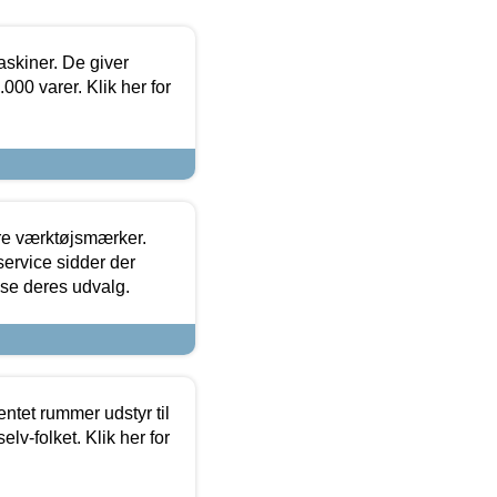
askiner. De giver
000 varer. Klik her for
ore værktøjsmærker.
ervice sidder der
t se deres udvalg.
entet rummer udstyr til
lv-folket. Klik her for