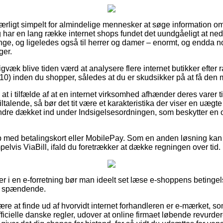
særligt simpelt for almindelige mennesker at søge information om 
ig har en lang række internet shops fundet det uundgåeligt at ne
renge, og ligeledes også til herrer og damer – enormt, og endda 
ger.
gvæk blive tiden værd at analysere flere internet butikker efter 
) inden du shopper, således at du er skudsikker på at få den me
t i tilfælde af at en internet virksomhed afhænder deres varer ti
tiltalende, så bør det tit være et karakteristika der viser en uæg
ndre dækket ind under Indsigelsesordningen, som beskytter en o
b med betalingskort eller MobilePay. Som en anden løsning kan 
lvis ViaBill, ifald du foretrækker at dække regningen over tid.
r i en e-forretning bør man ideelt set læse e-shoppens betingels
ig spændende.
e at finde ud af hvorvidt internet forhandleren er e-mærket, som
ficielle danske regler, udover at online firmaet løbende revurdere