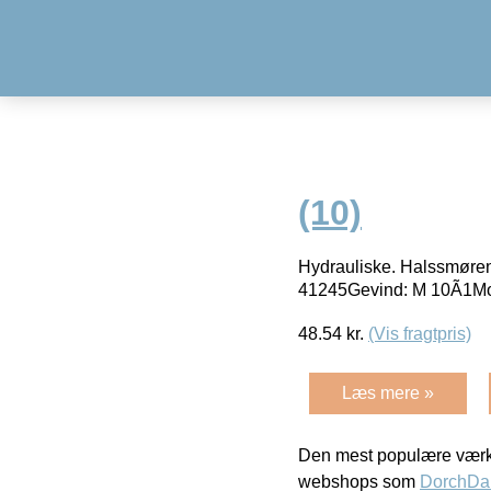
(10)
Hydrauliske. Halssmørenip
41245Gevind: M 10Ã1Mo
48.54
kr.
(Vis fragtpris)
Læs mere »
Den mest populære værkt
webshops som
DorchDa