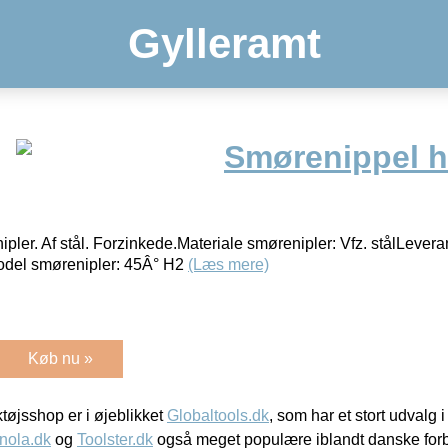
Gylleramt
Smørenippel 
ler. Af stål. Forzinkede.Materiale smørenipler: Vfz. stålLeveran
del smørenipler: 45Â° H2
(Læs mere)
Køb nu »
øjsshop er i øjeblikket
Globaltools.dk
, som har et stort udvalg
nola.dk
og
Toolster.dk
også meget populære iblandt danske for