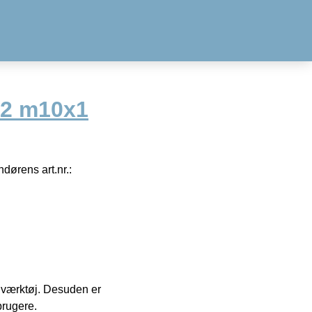
h2 m10x1
dørens art.nr.:
 i værktøj. Desuden er
brugere.