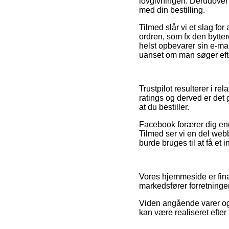
lovgivningen. Derudover g
med din bestilling.
Tilmed slår vi et slag fo
ordren, som fx den bytter
helst opbevarer sin e-mai
uanset om man søger efter
Trustpilot resulterer i re
ratings og derved er det 
at du bestiller.
Facebook forærer dig end
Tilmed ser vi en del web
burde bruges til at få et 
Vores hjemmeside er fina
markedsfører forretninger
Viden angående varer og 
kan være realiseret efter