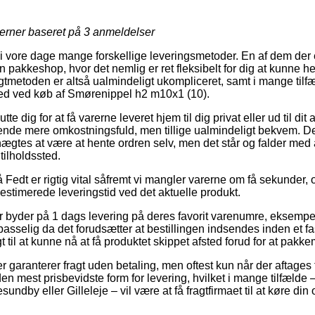
jerner baseret på
3
anmeldelser
 vore dage mange forskellige leveringsmetoder. En af dem der 
 en pakkeshop, hvor det nemlig er ret fleksibelt for dig at kunne 
agtmetoden er altså ualmindeligt ukompliceret, samt i mange til
hed ved køb af Smørenippel h2 m10x1 (10).
tte dig for at få varerne leveret hjem til dig privat eller ud til d
kende mere omkostningsfuld, men tillige ualmindeligt bekvem. D
gtes at være at hente ordren selv, men det står og falder med at
ilholdssted.
edt er rigtig vital såfremt vi mangler varerne om få sekunder, o
n estimerede leveringstid ved det aktuelle produkt.
ker byder på 1 dags levering på deres favorit varenumre, eksemp
sselig da det forudsætter at bestillingen indsendes inden et f
t til at kunne nå at få produktet skippet afsted forud for at pakke
er garanterer fragt uden betaling, men oftest kun når der aftages
en mest prisbevidste form for levering, hvilket i mange tilfælde 
dby eller Gilleleje – vil være at få fragtfirmaet til at køre din or