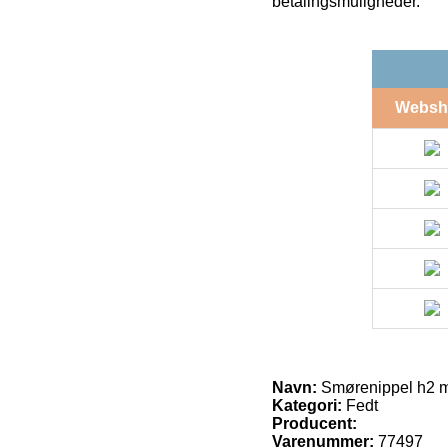
betalingsmuligheder.
Websh
Navn:
Smørenippel h2 m
Kategori:
Fedt
Producent:
Varenummer:
77497