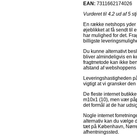
EAN:
7311662174026
Vurderet til
4.2
ud af 5 st
En række netshops yder i
øjeblikket at få sendt til
har mulighed for det. Fr
billigste leveringsmulig
Du kunne alternativt beslu
bliver almindeligvis en 
fragtmetode kan ikke benæ
afstand af webshoppens t
Leveringshastigheden på F
vigtigt at vi gransker de
De fleste internet butik
m10x1 (10), men vær påpa
det formål at de har udsig
Nogle internet forretning
alternativ kan du vælge d
tæt på København, Nørresun
afhentningssted.