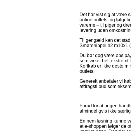
Det har vist sig at være 
online outlets, og følgel
varerne – til piger og d
levering uden omkostnin
Til gengæld kan det stadi
Smørenippel h2 m10x1 (10
Du bør dog være obs på, a
som virker helt ekstremt 
Kortkøb er ikke desto mi
outlets.
Generelt anbefaler vi kø
afdragstilbud som eksempe
Forud for at nogen handle
almindeligvis ikke særl
En nem løsning kunne vær
at e-shoppen følger de of