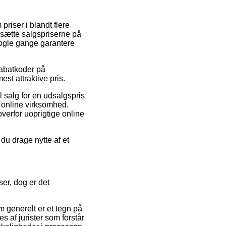
priser i blandt flere
dsætte salgspriserne på
nogle gange garantere
rabatkoder på
st attraktive pris.
l salg for en udsalgspris
te online virksomhed.
verfor uoprigtige online
du drage nytte af et
er, dog er det
 generelt er et tegn på
s af jurister som forstår