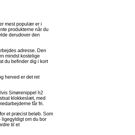
er mest populær er i
hente produkterne når du
fælde derudover den
it arbejdes adresse. Den
en mindst kostelige
 du befinder dig i kort
g herved er det ret
elvis Smørenippel h2
astsat klokkeslæt, med
medarbejderne får fri.
 for et præcist beløb. Som
– ligegyldigt om du bor
dre til et