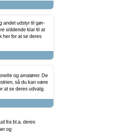
 andet udstyr til gør-
 siddende klar til at
 her for at se deres
ionelle og amatører. De
strien, så du kan være
or at se deres udvalg.
 fra bl.a. deres
mer og