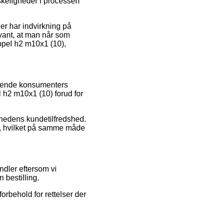
nskeligheder i processen
er har indvirkning på
evant, at man når som
ippel h2 m10x1 (10),
nværende konsumenters
l h2 m10x1 (10) forud for
mhedens kundetilfredshed.
b, hvilket på samme måde
ndler eftersom vi
 bestilling.
rbehold for rettelser der