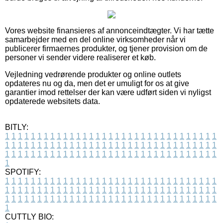
Vores website finansieres af annonceindtægter. Vi har tætte
samarbejder med en del online virksomheder når vi
publicerer firmaernes produkter, og tjener provision om de
personer vi sender videre realiserer et køb.
Vejledning vedrørende produkter og online outlets
opdateres nu og da, men det er umuligt for os at give
garantier imod rettelser der kan være udført siden vi nyligst
opdaterede websitets data.
BITLY:
1
1
1
1
1
1
1
1
1
1
1
1
1
1
1
1
1
1
1
1
1
1
1
1
1
1
1
1
1
1
1
1
1
1
1
1
1
1
1
1
1
1
1
1
1
1
1
1
1
1
1
1
1
1
1
1
1
1
1
1
1
1
1
1
1
1
1
1
1
1
1
1
1
1
1
1
1
1
1
1
1
1
1
1
1
1
1
1
1
1
1
1
1
1
1
1
1
1
1
1
SPOTIFY:
1
1
1
1
1
1
1
1
1
1
1
1
1
1
1
1
1
1
1
1
1
1
1
1
1
1
1
1
1
1
1
1
1
1
1
1
1
1
1
1
1
1
1
1
1
1
1
1
1
1
1
1
1
1
1
1
1
1
1
1
1
1
1
1
1
1
1
1
1
1
1
1
1
1
1
1
1
1
1
1
1
1
1
1
1
1
1
1
1
1
1
1
1
1
1
1
1
1
1
1
CUTTLY BIO: