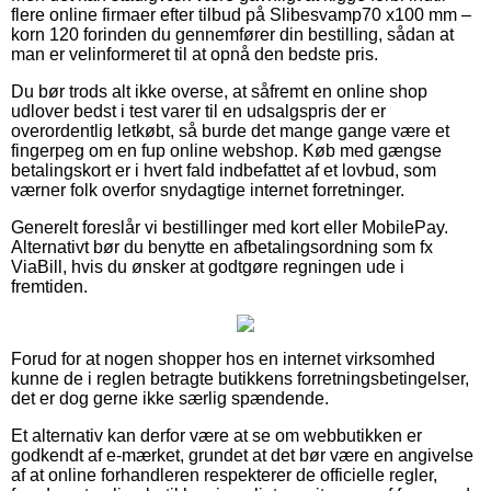
flere online firmaer efter tilbud på Slibesvamp70 x100 mm –
korn 120 forinden du gennemfører din bestilling, sådan at
man er velinformeret til at opnå den bedste pris.
Du bør trods alt ikke overse, at såfremt en online shop
udlover bedst i test varer til en udsalgspris der er
overordentlig letkøbt, så burde det mange gange være et
fingerpeg om en fup online webshop. Køb med gængse
betalingskort er i hvert fald indbefattet af et lovbud, som
værner folk overfor snydagtige internet forretninger.
Generelt foreslår vi bestillinger med kort eller MobilePay.
Alternativt bør du benytte en afbetalingsordning som fx
ViaBill, hvis du ønsker at godtgøre regningen ude i
fremtiden.
Forud for at nogen shopper hos en internet virksomhed
kunne de i reglen betragte butikkens forretningsbetingelser,
det er dog gerne ikke særlig spændende.
Et alternativ kan derfor være at se om webbutikken er
godkendt af e-mærket, grundet at det bør være en angivelse
af at online forhandleren respekterer de officielle regler,