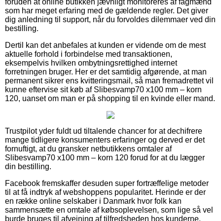
foruden at online butikken jævnligt monitoreres af fagmænd
som har meget erfaring med de gældende regler. Det giver
dig anledning til support, når du forvoldes dilemmaer ved din
bestilling.
Dertil kan det anbefales at kunden er vidende om de mest
aktuelle forhold i forbindelse med transaktionen,
eksempelvis hvilken ombytningsrettighed internet
forretningen bruger. Her er det samtidig afgørende, at man
permanent sikrer ens kvitteringsmail, så man fremadrettet vil
kunne eftervise sit køb af Slibesvamp70 x100 mm – korn
120, uanset om man er på shopping til en kvinde eller mand.
Trustpilot yder fuldt ud tiltalende chancer for at dechifrere
mange tidligere konsumenters erfaringer og derved er det
fornuftigt, at du gransker netbutikkens omtaler af
Slibesvamp70 x100 mm – korn 120 forud for at du lægger
din bestilling.
Facebook fremskaffer desuden super fortræffelige metoder
til at få indtryk af webshoppens popularitet. Herinde er der
en række online selskaber i Danmark hvor folk kan
sammensætte en omtale af købsoplevelsen, som lige så vel
burde bruges til afvejning af tilfredsheden hos kunderne.