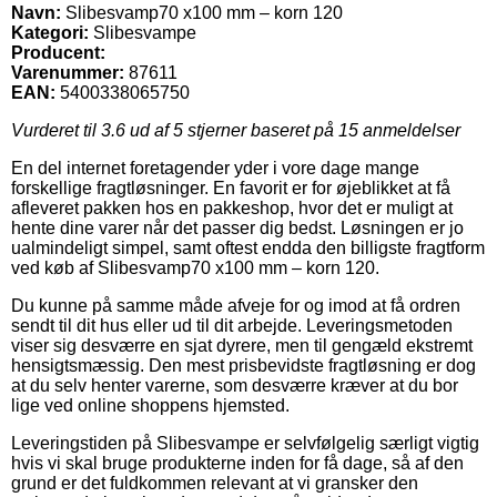
Navn:
Slibesvamp70 x100 mm – korn 120
Kategori:
Slibesvampe
Producent:
Varenummer:
87611
EAN:
5400338065750
Vurderet til
3.6
ud af 5 stjerner baseret på
15
anmeldelser
En del internet foretagender yder i vore dage mange
forskellige fragtløsninger. En favorit er for øjeblikket at få
afleveret pakken hos en pakkeshop, hvor det er muligt at
hente dine varer når det passer dig bedst. Løsningen er jo
ualmindeligt simpel, samt oftest endda den billigste fragtform
ved køb af Slibesvamp70 x100 mm – korn 120.
Du kunne på samme måde afveje for og imod at få ordren
sendt til dit hus eller ud til dit arbejde. Leveringsmetoden
viser sig desværre en sjat dyrere, men til gengæld ekstremt
hensigtsmæssig. Den mest prisbevidste fragtløsning er dog
at du selv henter varerne, som desværre kræver at du bor
lige ved online shoppens hjemsted.
Leveringstiden på Slibesvampe er selvfølgelig særligt vigtig
hvis vi skal bruge produkterne inden for få dage, så af den
grund er det fuldkommen relevant at vi gransker den