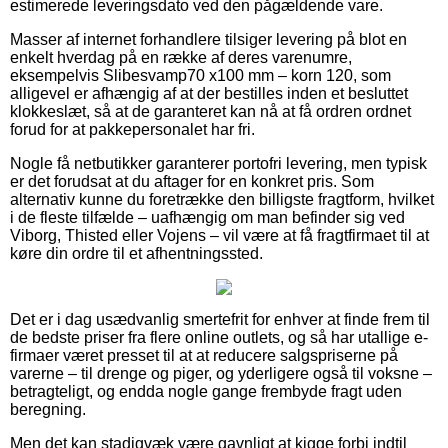
estimerede leveringsdato ved den pågældende vare.
Masser af internet forhandlere tilsiger levering på blot en
enkelt hverdag på en række af deres varenumre,
eksempelvis Slibesvamp70 x100 mm – korn 120, som
alligevel er afhængig af at der bestilles inden et besluttet
klokkeslæt, så at de garanteret kan nå at få ordren ordnet
forud for at pakkepersonalet har fri.
Nogle få netbutikker garanterer portofri levering, men typisk
er det forudsat at du aftager for en konkret pris. Som
alternativ kunne du foretrække den billigste fragtform, hvilket
i de fleste tilfælde – uafhængig om man befinder sig ved
Viborg, Thisted eller Vojens – vil være at få fragtfirmaet til at
køre din ordre til et afhentningssted.
Det er i dag usædvanlig smertefrit for enhver at finde frem til
de bedste priser fra flere online outlets, og så har utallige e-
firmaer været presset til at at reducere salgspriserne på
varerne – til drenge og piger, og yderligere også til voksne –
betragteligt, og endda nogle gange frembyde fragt uden
beregning.
Men det kan stadigvæk være gavnligt at kigge forbi indtil