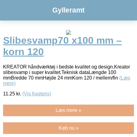
Gylleramt
Slibesvamp70 x100 mm –
korn 120
KREATOR håndværktøj i bedste kvalitet og design.Kreator
slibesvamp i super kvalitet.Teknisk dataLængde 100
mmBredde 70 mmHøjde 24 mmKorn 120 / mellem/fin
(Læs
mere)
11.25
kr.
(Vis fragtpris)
Læs mere »
Køb nu »