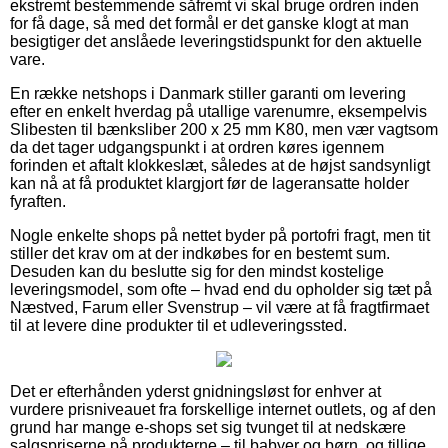
ekstremt bestemmende såfremt vi skal bruge ordren inden
for få dage, så med det formål er det ganske klogt at man
besigtiger det anslåede leveringstidspunkt for den aktuelle
vare.
En række netshops i Danmark stiller garanti om levering
efter en enkelt hverdag på utallige varenumre, eksempelvis
Slibesten til bænksliber 200 x 25 mm K80, men vær vagtsom
da det tager udgangspunkt i at ordren køres igennem
forinden et aftalt klokkeslæt, således at de højst sandsynligt
kan nå at få produktet klargjort før de lageransatte holder
fyraften.
Nogle enkelte shops på nettet byder på portofri fragt, men tit
stiller det krav om at der indkøbes for en bestemt sum.
Desuden kan du beslutte sig for den mindst kostelige
leveringsmodel, som ofte – hvad end du opholder sig tæt på
Næstved, Farum eller Svenstrup – vil være at få fragtfirmaet
til at levere dine produkter til et udleveringssted.
Det er efterhånden yderst gnidningsløst for enhver at
vurdere prisniveauet fra forskellige internet outlets, og af den
grund har mange e-shops set sig tvunget til at nedskære
salgspriserne på produkterne – til babyer og børn, og tillige