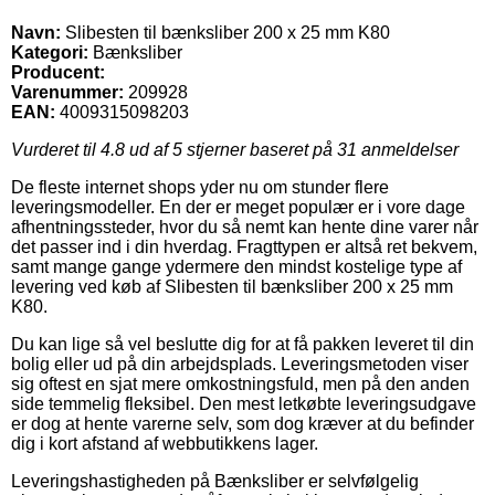
Navn:
Slibesten til bænksliber 200 x 25 mm K80
Kategori:
Bænksliber
Producent:
Varenummer:
209928
EAN:
4009315098203
Vurderet til
4.8
ud af 5 stjerner baseret på
31
anmeldelser
De fleste internet shops yder nu om stunder flere
leveringsmodeller. En der er meget populær er i vore dage
afhentningssteder, hvor du så nemt kan hente dine varer når
det passer ind i din hverdag. Fragttypen er altså ret bekvem,
samt mange gange ydermere den mindst kostelige type af
levering ved køb af Slibesten til bænksliber 200 x 25 mm
K80.
Du kan lige så vel beslutte dig for at få pakken leveret til din
bolig eller ud på din arbejdsplads. Leveringsmetoden viser
sig oftest en sjat mere omkostningsfuld, men på den anden
side temmelig fleksibel. Den mest letkøbte leveringsudgave
er dog at hente varerne selv, som dog kræver at du befinder
dig i kort afstand af webbutikkens lager.
Leveringshastigheden på Bænksliber er selvfølgelig