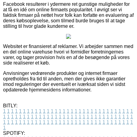
Facebook resulterer i ydermere ret gunstige muligheder for
at få en idé om online firmaets popularitet. I øvrigt ser vi
faktisk firmaer på nettet hvor folk kan forfatte en evaluering af
deres købsoplevelse, som tilmed burde bruges til at tage
stilling til hvor glade kunderne er.
Websitet er finansieret af reklamer. Vi arbejder sammen med
en del online varehuse hvori vi formidler forretningernes
varer, og tager provision hvis en af de besøgende på vores
side realiserer et køb.
Anvisninger vedrørende produkter og internet firmaer
opretholdes fra tid til anden, men der gives ikke garantier
imod reguleringer der eventuelt er iværksat siden vi sidst
opdaterede hjemmesidens informationer.
BITLY:
1
1
1
1
1
1
1
1
1
1
1
1
1
1
1
1
1
1
1
1
1
1
1
1
1
1
1
1
1
1
1
1
1
1
1
1
1
1
1
1
1
1
1
1
1
1
1
1
1
1
1
1
1
1
1
1
1
1
1
1
1
1
1
1
1
1
1
1
1
1
1
1
1
1
1
1
1
1
1
1
1
1
1
1
1
1
1
1
1
1
1
1
1
1
1
1
1
1
1
1
SPOTIFY: