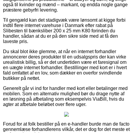
også til kvinder og mænd – markant, og endda nogle gange
præstere gebyrfri levering.
Til gengæld kan det stadigvæk være lønsomt at kigge forbi
indtil flere internet varehuse i Danmark efter rabat på
Slibesten til bænksliber 200 x 25 mm K80 forinden du
handler, sådan at du er på den sikre side med at få den
laveste pris.
Du skal blot ikke glemme, at når en internet forhandler
annoncerer deres produkter til en udsalgspris der kan virke
urealistisk billig, så er det undertiden være et faresignal om
en uægte internet forhandler. Bestillinger med kort er i hvert
fald omfattet af en lov, som dækker en overfor svindlende
butikker på nettet.
Generelt går vi ind for handler med kort eller betalinger med
mobilen. Som en alternativ mulighed bør du drage nytte af
en løsning på afbetaling som eksempelvis ViaBill, hvis du
agter at afbetale beløbet over flere uger.
Forud for at folk bestiller på en e-handler burde man de facto
gennemlæse forhandlerens vilkår, det er dog for det meste et