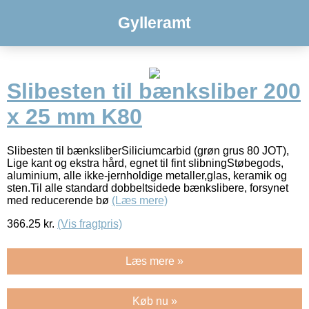
Gylleramt
Slibesten til bænksliber 200
x 25 mm K80
Slibesten til bænksliberSiliciumcarbid (grøn grus 80 JOT),
Lige kant og ekstra hård, egnet til fint slibningStøbegods,
aluminium, alle ikke-jernholdige metaller,glas, keramik og
sten.Til alle standard dobbeltsidede bænkslibere, forsynet
med reducerende bø
(Læs mere)
366.25
kr.
(Vis fragtpris)
Læs mere »
Køb nu »