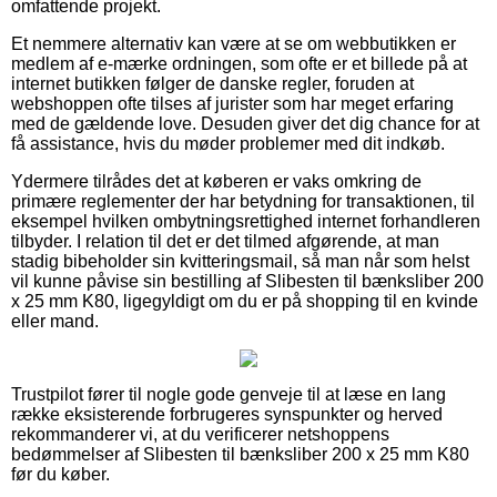
omfattende projekt.
Et nemmere alternativ kan være at se om webbutikken er
medlem af e-mærke ordningen, som ofte er et billede på at
internet butikken følger de danske regler, foruden at
webshoppen ofte tilses af jurister som har meget erfaring
med de gældende love. Desuden giver det dig chance for at
få assistance, hvis du møder problemer med dit indkøb.
Ydermere tilrådes det at køberen er vaks omkring de
primære reglementer der har betydning for transaktionen, til
eksempel hvilken ombytningsrettighed internet forhandleren
tilbyder. I relation til det er det tilmed afgørende, at man
stadig bibeholder sin kvitteringsmail, så man når som helst
vil kunne påvise sin bestilling af Slibesten til bænksliber 200
x 25 mm K80, ligegyldigt om du er på shopping til en kvinde
eller mand.
Trustpilot fører til nogle gode genveje til at læse en lang
række eksisterende forbrugeres synspunkter og herved
rekommanderer vi, at du verificerer netshoppens
bedømmelser af Slibesten til bænksliber 200 x 25 mm K80
før du køber.