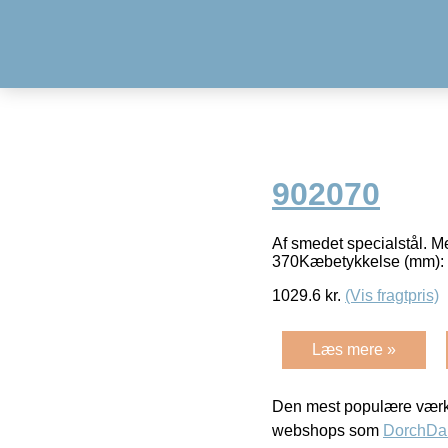
902070
Af smedet specialstål. M
370Kæbetykkelse (mm):
1029.6
kr.
(Vis fragtpris)
Læs mere »
Den mest populære værkt
webshops som
DorchDa