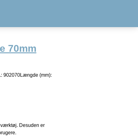
le 70mm
.nr.: 902070Længde (mm):
 i værktøj. Desuden er
brugere.