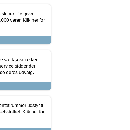
askiner. De giver
000 varer. Klik her for
ore værktøjsmærker.
ervice sidder der
t se deres udvalg.
entet rummer udstyr til
lv-folket. Klik her for