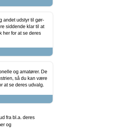
 andet udstyr til gør-
 siddende klar til at
 her for at se deres
ionelle og amatører. De
strien, så du kan være
or at se deres udvalg.
 fra bl.a. deres
mer og