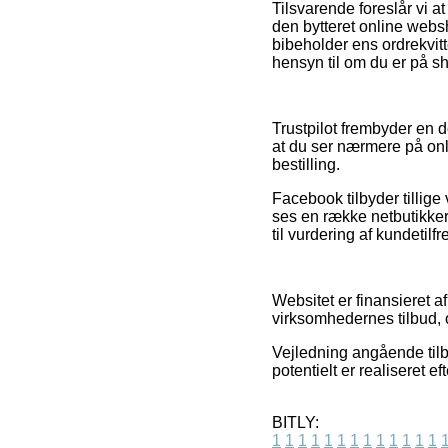
Tilsvarende foreslår vi 
den bytteret online web
bibeholder ens ordrekvit
hensyn til om du er på sh
Trustpilot frembyder en d
at du ser nærmere på on
bestilling.
Facebook tilbyder tillige
ses en række netbutikker 
til vurdering af kundetil
Websitet er finansieret a
virksomhedernes tilbud, 
Vejledning angående tilbu
potentielt er realiseret e
BITLY:
1
1
1
1
1
1
1
1
1
1
1
1
1