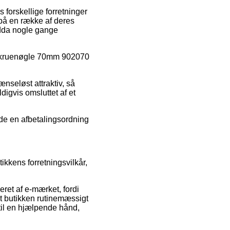
 forskellige forretninger
 på en række af deres
ndda nogle gange
agskruenøgle 70mm 902070
ænseløst attraktiv, så
igvis omsluttet af et
nde en afbetalingsordning
kkens forretningsvilkår,
eret af e-mærket, fordi
at butikken rutinemæssigt
til en hjælpende hånd,