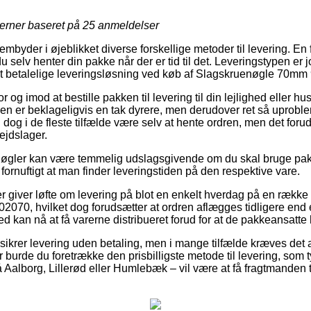
jerner baseret på
25
anmeldelser
rembyder i øjeblikket diverse forskellige metoder til levering. En f
 selv henter din pakke når der er tid til det. Leveringstypen er jo
betalelige leveringsløsning ved køb af Slagskruenøgle 70mm
r og imod at bestille pakken til levering til din lejlighed eller hus
n er beklageligvis en tak dyrere, men derudover ret så uprobl
l dog i de fleste tilfælde være selv at hente ordren, men det for
ejdslager.
øgler kan være temmelig udslagsgivende om du skal bruge pakk
 fornuftigt at man finder leveringstiden på den respektive vare.
er giver løfte om levering på blot en enkelt hverdag på en række
70, hvilket dog forudsætter at ordren aflægges tidligere end e
 kan nå at få varerne distribueret forud for at de pakkeansatte h
ikrer levering uden betaling, men i mange tilfælde kræves det a
burde du foretrække den prisbilligste metode til levering, som t
 Aalborg, Lillerød eller Humlebæk – vil være at få fragtmanden ti