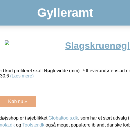
Gylleramt
Slagskruenøg
ed kort profileret skaft.Nøglevidde (mm): 70Leverandørens art
 30.6
(Læs mere)
Køb nu »
øjsshop er i øjeblikket
Globaltools.dk
, som har et stort udvalg
nola.dk
og
Toolster.dk
også meget populære iblandt danske for