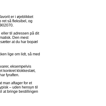
avorit er i øjeblikket
 ret så fleksibel, og
 902070.
 eller til adressen på dit
ematisk. Den mest
udsætter at du har bopæl
en lige om lidt, så med
 varer, eksempelvis
t konkret klokkeslæt,
ar fyraften.
t man aftager for et
ypisk – uden hensyn til
l at bringe bestillingen