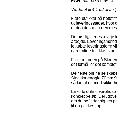
EAN:
5020385124523
Vurderet til
4.1
ud af 5 st
Flere butikker på nettet f
udleveringssteder, hvor du
endda desuden den mest 
Du bør ligeledes afveje fo
arbejde. Leveringsmetode
letkøbte leveringsform vi
nær online butikkens arb
Fragtperioden på Skruen
det formål er det komplet
De fleste online selskab
Slagskruenøgle 70mm 9020
sådan at de med sikkerhed
Enkelte online varehuse s
konkret beløb. Derudover 
om du befinder sig tæt på
til en pakkeshop.