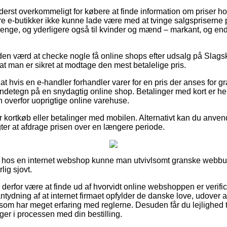
yderst overkommeligt for købere at finde information om priser hos
lere e-butikker ikke kunne lade være med at tvinge salgspriserne
 drenge, og yderligere også til kvinder og mænd – markant, og e
tiden værd at checke nogle få online shops efter udsalg på Sl
at man er sikret at modtage den mest betalelige pris.
at hvis en e-handler forhandler varer for en pris der anses for gr
ndetegn på en snydagtig online shop. Betalinger med kort er held
en overfor uoprigtige online varehuse.
for kortkøb eller betalinger med mobilen. Alternativt kan du anve
gter at afdrage prisen over en længere periode.
 hos en internet webshop kunne man utvivlsomt granske webbuti
lig sjovt.
 derfor være at finde ud af hvorvidt online webshoppen er verific
ntydning af at internet firmaet opfylder de danske love, udover 
om har meget erfaring med reglerne. Desuden får du lejlighed 
nger i processen med din bestilling.