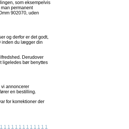
illingen, som eksempelvis
at man permanent
e 70mm 902070, uden
er og derfor er det godt,
 inden du lægger din
etilfredshed. Derudover
t ligeledes bør benyttes
i vi annoncerer
rer en bestilling.
ar for korrektioner der
1
1
1
1
1
1
1
1
1
1
1
1
1