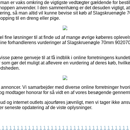
at man er vaks omkring de vigtigste vedtægter gældende for best
shoppen anvender. I den sammenhæng er det desuden vigtigt, 
tering, så man altid vil kunne bevise sit køb af Slagskruenøgl
opping til en dreng eller pige.
el fine løsninger til at finde ud af mange øvrige køberes oplevels
line forhandlerens vurderinger af Slagskruenøgle 70mm 902070
 visse pæne genveje til at få indblik i online forretningens kund
som gør det muligt at aflevere en vurdering af deres køb, hvilke
fredsheden.
f annoncer. Vi samarbejder med diverse online forretninger hvor
og modtager honorar for så vidt en af vores besøgende gennemfø
d og internet outlets ajourføres jævnligt, men vi tager ikke ansv
fter seneste opdatering af de viste oplysninger.
1
1
1
1
1
1
1
1
1
1
1
1
1
1
1
1
1
1
1
1
1
1
1
1
1
1
1
1
1
1
1
1
1
1
1