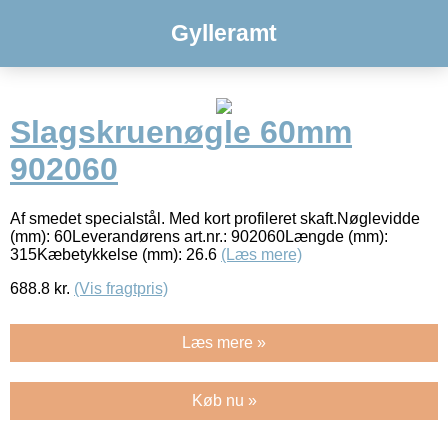
Gylleramt
Slagskruenøgle 60mm
902060
Af smedet specialstål. Med kort profileret skaft.Nøglevidde
(mm): 60Leverandørens art.nr.: 902060Længde (mm):
315Kæbetykkelse (mm): 26.6
(Læs mere)
688.8
kr.
(Vis fragtpris)
Læs mere »
Køb nu »