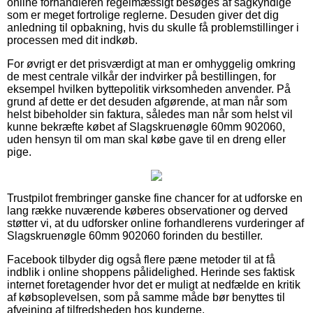
online forhandleren regelmæssigt besøges af sagkyndige
som er meget fortrolige reglerne. Desuden giver det dig
anledning til opbakning, hvis du skulle få problemstillinger i
processen med dit indkøb.
For øvrigt er det prisværdigt at man er omhyggelig omkring
de mest centrale vilkår der indvirker på bestillingen, for
eksempel hvilken byttepolitik virksomheden anvender. På
grund af dette er det desuden afgørende, at man når som
helst bibeholder sin faktura, således man når som helst vil
kunne bekræfte købet af Slagskruenøgle 60mm 902060,
uden hensyn til om man skal købe gave til en dreng eller
pige.
Trustpilot frembringer ganske fine chancer for at udforske en
lang række nuværende køberes observationer og derved
støtter vi, at du udforsker online forhandlerens vurderinger af
Slagskruenøgle 60mm 902060 forinden du bestiller.
Facebook tilbyder dig også flere pæne metoder til at få
indblik i online shoppens pålidelighed. Herinde ses faktisk
internet foretagender hvor det er muligt at nedfælde en kritik
af købsoplevelsen, som på samme måde bør benyttes til
afvejning af tilfredsheden hos kunderne.