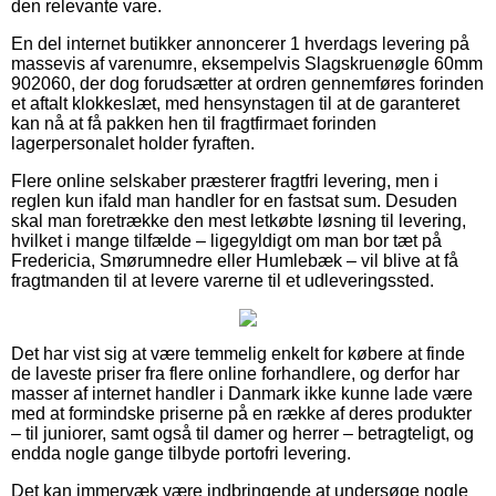
den relevante vare.
En del internet butikker annoncerer 1 hverdags levering på
massevis af varenumre, eksempelvis Slagskruenøgle 60mm
902060, der dog forudsætter at ordren gennemføres forinden
et aftalt klokkeslæt, med hensynstagen til at de garanteret
kan nå at få pakken hen til fragtfirmaet forinden
lagerpersonalet holder fyraften.
Flere online selskaber præsterer fragtfri levering, men i
reglen kun ifald man handler for en fastsat sum. Desuden
skal man foretrække den mest letkøbte løsning til levering,
hvilket i mange tilfælde – ligegyldigt om man bor tæt på
Fredericia, Smørumnedre eller Humlebæk – vil blive at få
fragtmanden til at levere varerne til et udleveringssted.
Det har vist sig at være temmelig enkelt for købere at finde
de laveste priser fra flere online forhandlere, og derfor har
masser af internet handler i Danmark ikke kunne lade være
med at formindske priserne på en række af deres produkter
– til juniorer, samt også til damer og herrer – betragteligt, og
endda nogle gange tilbyde portofri levering.
Det kan immervæk være indbringende at undersøge nogle