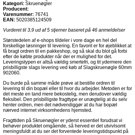
Kategori:
Skruenøgler
Producent:
Varenummer:
76741
EAN:
5020385124509
Vurderet til
3.9
ud af 5 stjerner baseret på
46
anmeldelser
Størstedelen af e-shops tildeler i vore dage en hel del
forskellige løsninger til levering. En favorit er for øjeblikket at
få bragt ordren til en pakkeshop, og så skal du blot gå forbi
efter de købte produkter når der er mulighed for det.
Leveringstypen er altså vældig smertefri, og tit ydermere den
prisbilligste slags levering ved køb af Slagskruenøgle 60mm
902060.
Du burde på samme måde prøve at bestille ordren til
levering til din bopæl eller til hvor du arbejder. Metoden er for
det meste en tand mere bekostelig, men derudover vældig
fleksibel. Den prisbilligste fragttype er unægtelig at du selv
henter ordren, men det nødvendiggør at du har bopæl
nærved internet virksomhedens hjemsted.
Fragttiden på Skruenøgler er yderst essentiel forudsat vi
behøver produktet omgående, så herved er det utvivlsomt
meningsfuldt at du ser det forventede leveringstidspunkt på