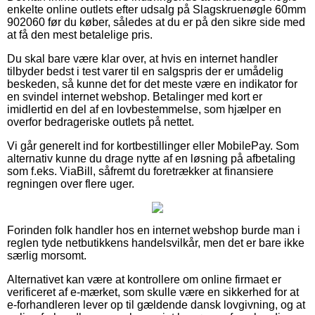
enkelte online outlets efter udsalg på Slagskruenøgle 60mm
902060 før du køber, således at du er på den sikre side med
at få den mest betalelige pris.
Du skal bare være klar over, at hvis en internet handler
tilbyder bedst i test varer til en salgspris der er umådelig
beskeden, så kunne det for det meste være en indikator for
en svindel internet webshop. Betalinger med kort er
imidlertid en del af en lovbestemmelse, som hjælper en
overfor bedrageriske outlets på nettet.
Vi går generelt ind for kortbestillinger eller MobilePay. Som
alternativ kunne du drage nytte af en løsning på afbetaling
som f.eks. ViaBill, såfremt du foretrækker at finansiere
regningen over flere uger.
Forinden folk handler hos en internet webshop burde man i
reglen tyde netbutikkens handelsvilkår, men det er bare ikke
særlig morsomt.
Alternativet kan være at kontrollere om online firmaet er
verificeret af e-mærket, som skulle være en sikkerhed for at
e-forhandleren lever op til gældende dansk lovgivning, og at