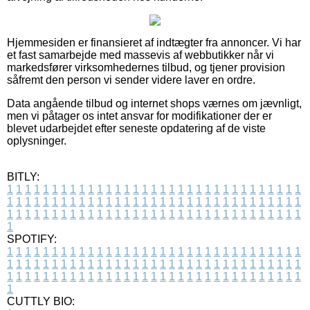
Hjemmesiden er finansieret af indtægter fra annoncer. Vi har
et fast samarbejde med massevis af webbutikker når vi
markedsfører virksomhedernes tilbud, og tjener provision
såfremt den person vi sender videre laver en ordre.
Data angående tilbud og internet shops værnes om jævnligt,
men vi påtager os intet ansvar for modifikationer der er
blevet udarbejdet efter seneste opdatering af de viste
oplysninger.
BITLY:
1
1
1
1
1
1
1
1
1
1
1
1
1
1
1
1
1
1
1
1
1
1
1
1
1
1
1
1
1
1
1
1
1
1
1
1
1
1
1
1
1
1
1
1
1
1
1
1
1
1
1
1
1
1
1
1
1
1
1
1
1
1
1
1
1
1
1
1
1
1
1
1
1
1
1
1
1
1
1
1
1
1
1
1
1
1
1
1
1
1
1
1
1
1
1
1
1
1
1
1
SPOTIFY:
1
1
1
1
1
1
1
1
1
1
1
1
1
1
1
1
1
1
1
1
1
1
1
1
1
1
1
1
1
1
1
1
1
1
1
1
1
1
1
1
1
1
1
1
1
1
1
1
1
1
1
1
1
1
1
1
1
1
1
1
1
1
1
1
1
1
1
1
1
1
1
1
1
1
1
1
1
1
1
1
1
1
1
1
1
1
1
1
1
1
1
1
1
1
1
1
1
1
1
1
CUTTLY BIO: