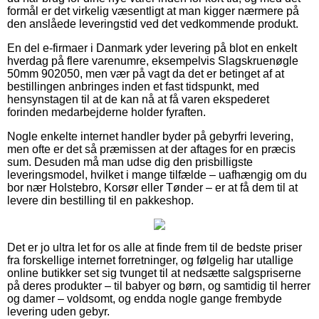
formål er det virkelig væsentligt at man kigger nærmere på
den anslåede leveringstid ved det vedkommende produkt.
En del e-firmaer i Danmark yder levering på blot en enkelt
hverdag på flere varenumre, eksempelvis Slagskruenøgle
50mm 902050, men vær på vagt da det er betinget af at
bestillingen anbringes inden et fast tidspunkt, med
hensynstagen til at de kan nå at få varen ekspederet
forinden medarbejderne holder fyraften.
Nogle enkelte internet handler byder på gebyrfri levering,
men ofte er det så præmissen at der aftages for en præcis
sum. Desuden må man udse dig den prisbilligste
leveringsmodel, hvilket i mange tilfælde – uafhængig om du
bor nær Holstebro, Korsør eller Tønder – er at få dem til at
levere din bestilling til en pakkeshop.
Det er jo ultra let for os alle at finde frem til de bedste priser
fra forskellige internet forretninger, og følgelig har utallige
online butikker set sig tvunget til at nedsætte salgspriserne
på deres produkter – til babyer og børn, og samtidig til herrer
og damer – voldsomt, og endda nogle gange frembyde
levering uden gebyr.