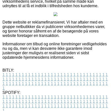
virksomhedens service, hvilket på samme måde kan
udnyttes til at få et indblik i tilfredsheden hos kunderne.
Dette website er reklamefinansieret. Vi har aftaler med en
gruppe netbutikker da vi publicerer virksomhedernes varer,
og tjener honorar såfremt en af de besøgende på vores
website foretager en transaktion.
Informationer om tilbud og online forretninger vedligeholdes
nu og da, men vi kan desværre ikke garantere imod
justeringer der muligvis er realiseret siden vi sidst
opdaterede hjemmesidens informationer.
BITLY:
1
1
1
1
1
1
1
1
1
1
1
1
1
1
1
1
1
1
1
1
1
1
1
1
1
1
1
1
1
1
1
1
1
1
1
1
1
1
1
1
1
1
1
1
1
1
1
1
1
1
1
1
1
1
1
1
1
1
1
1
1
1
1
1
1
1
1
1
1
1
1
1
1
1
1
1
1
1
1
1
1
1
1
1
1
1
1
1
1
1
1
1
1
1
1
1
1
1
1
1
SPOTIFY:
1
1
1
1
1
1
1
1
1
1
1
1
1
1
1
1
1
1
1
1
1
1
1
1
1
1
1
1
1
1
1
1
1
1
1
1
1
1
1
1
1
1
1
1
1
1
1
1
1
1
1
1
1
1
1
1
1
1
1
1
1
1
1
1
1
1
1
1
1
1
1
1
1
1
1
1
1
1
1
1
1
1
1
1
1
1
1
1
1
1
1
1
1
1
1
1
1
1
1
1