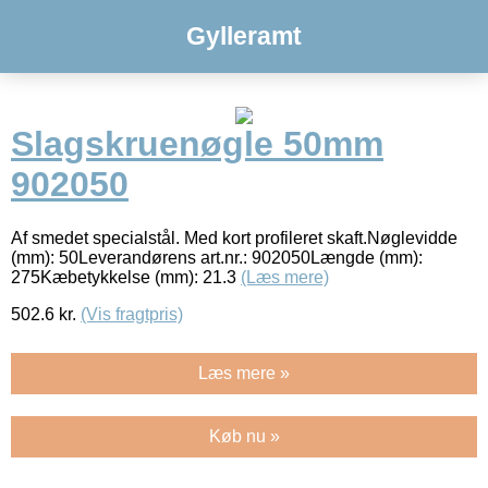
Gylleramt
Slagskruenøgle 50mm
902050
Af smedet specialstål. Med kort profileret skaft.Nøglevidde
(mm): 50Leverandørens art.nr.: 902050Længde (mm):
275Kæbetykkelse (mm): 21.3
(Læs mere)
502.6
kr.
(Vis fragtpris)
Læs mere »
Køb nu »