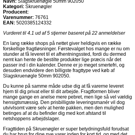
Navn:
Slagskruenøgle 50mm 902050
Kategori:
Skruenøgler
Producent:
Varenummer:
76761
EAN:
5020385124332
Vurderet til
4.1
ud af 5 stjerner baseret på
22
anmeldelser
En lang række shops på nettet giver heldigvis en række
forskellige fragtløsninger. Førstevalget hos mange er nu om
stunder at få leveret til et afhentningssted, fordi du dermed
nemt kan hente de bestilte produkter lige præcis når det
passer ind i din kalender. Denne er jo meget smertefri, og
desuden endvidere den billigste fragttype ved køb af
Slagskruenøgle 50mm 902050.
Du kunne på samme måde udse dig at få varerne leveret
hjem til dig privat eller til dit arbejde. Fragtformen bliver
mange gange en anelse mere pebret, men lige så vel vældig
hensigtsmæssig. Den prisbilligste leveringsmanér vil dog
utvivlsomt være selv at hente pakken, men den mulighed
betinges af at du befinder dig med kort afstand til
netshoppens arbejdslager.
Fragttiden på Skruenøgler er super betydningsfuld forudsat
du har brug for dine nye varer inden for kort tid, og med det