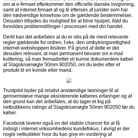
om at e-firmaet efterkommer den officielle danske lovgivning,
samt at internet firmaet af og til efterses af jurister som har
den nødvendige knowhow om de gældende bestemmelser.
Desuden tilbydes du mulighed for at blive hjulpet, ifald du
forvoldes problemstillinger i processen med din handel.
Dertil kan det anbefales at du er obs på de mest relevante
regler gældende for ordren, f.eks. den ombytningsrettighed
internet webshoppen tilsikrer. På grund af dette er det
desuden relevant, at man permanent bevarer sin e-mail
kvittering, så man fremadrettet vil kunne dokumentere købet
af Slagskruenøgle 50mm 902050, om du leder efter et
produkt til en kvinde eller mand.
Trustpilot byder på relativt anstændige løsninger til at
gennemstøve mange eksisterende køberes erfaringer og af
den grund kan det anbefales, at du tager et kig på
netbutikkens ratings af Slagskruenøgle 50mm 902050 før du
køber.
Facebook leverer også en del stabile chancer for at få
indsigt i internet virksomhedens kundefokus. I øvrigt er der
nogle netbutikker hvor du kan give en vurdering af