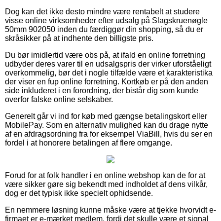
Dog kan det ikke desto mindre være rentabelt at studere
visse online virksomheder efter udsalg på Slagskruenøgle
50mm 902050 inden du færdiggør din shopping, så du er
skråsikker på at indhente den billigste pris.
Du bør imidlertid være obs på, at ifald en online forretning
udbyder deres varer til en udsalgspris der virker uforståeligt
overkommelig, bør det i nogle tilfælde være et karakteristika
der viser en fup online forretning. Kortkøb er på den anden
side inkluderet i en forordning, der bistår dig som kunde
overfor falske online selskaber.
Generelt går vi ind for køb med gængse betalingskort eller
MobilePay. Som en alternativ mulighed kan du drage nytte
af en afdragsordning fra for eksempel ViaBill, hvis du ser en
fordel i at honorere betalingen af flere omgange.
Forud for at folk handler i en online webshop kan de for at
være sikker gøre sig bekendt med indholdet af dens vilkår,
dog er det typisk ikke specielt ophidsende.
En nemmere løsning kunne måske være at tjekke hvorvidt e-
firmaet er e-mærket medlem, fordi det skulle være et signal