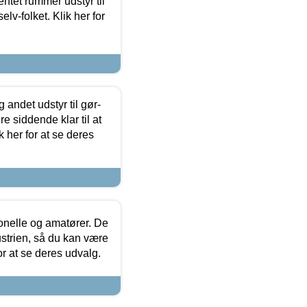
entet rummer udstyr til
lv-folket. Klik her for
 andet udstyr til gør-
 siddende klar til at
 her for at se deres
ionelle og amatører. De
strien, så du kan være
or at se deres udvalg.