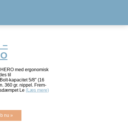
 –
RO
fra HERO med ergonomisk
es til
Bolt-kapacitet 5/8″ (16
in. 360 gr. nippel. Frem-
ionsdæmpet Le
(Læs mere)
b nu »