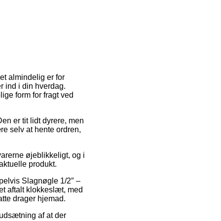
t almindelig er for
 ind i din hverdag.
ige form for fragt ved
en er tit lidt dyrere, men
re selv at hente ordren,
erne øjeblikkeligt, og i
aktuelle produkt.
pelvis Slagnøgle 1/2″ –
t aftalt klokkeslæt, med
atte drager hjemad.
rudsætning af at der