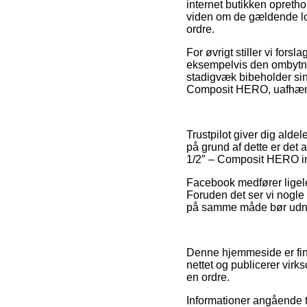
internet butikken opreth
viden om de gældende lov
ordre.
For øvrigt stiller vi fors
eksempelvis den ombytni
stadigvæk bibeholder sin
Composit HERO, uafhængig
Trustpilot giver dig ald
på grund af dette er de
1/2″ – Composit HERO ind
Facebook medfører ligeled
Foruden det ser vi nogle
på samme måde bør udnyt
Denne hjemmeside er fina
nettet og publicerer vir
en ordre.
Informationer angående t