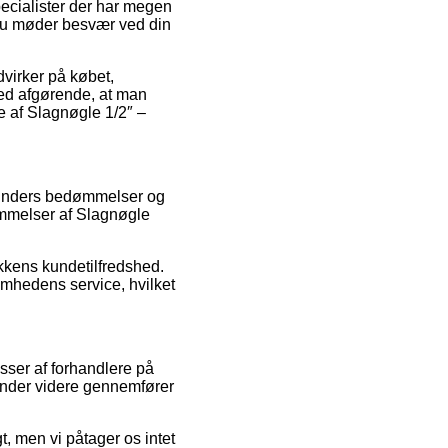
pecialister der har megen
 du møder besvær ved din
ndvirker på købet,
ed afgørende, at man
e af Slagnøgle 1/2″ –
e kunders bedømmelser og
ømmelser af Slagnøgle
ikkens kundetilfredshed.
omhedens service, hvilket
sser af forhandlere på
ender videre gennemfører
, men vi påtager os intet