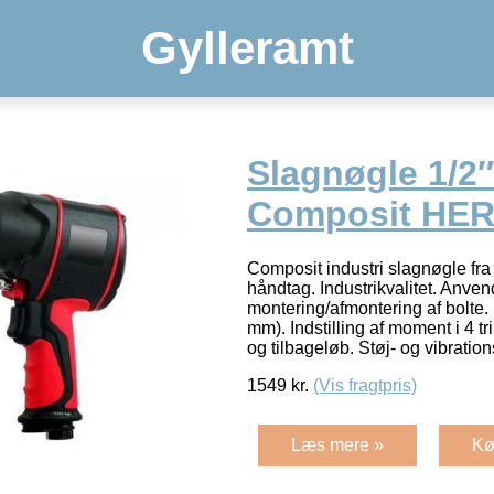
Gylleramt
Slagnøgle 1/2″
Composit HE
Composit industri slagnøgle 
håndtag. Industrikvalitet. Anvend
montering/afmontering af bolte. 
mm). Indstilling af moment i 4 tr
og tilbageløb. Støj- og vibrat
1549
kr.
(Vis fragtpris)
Læs mere »
Kø