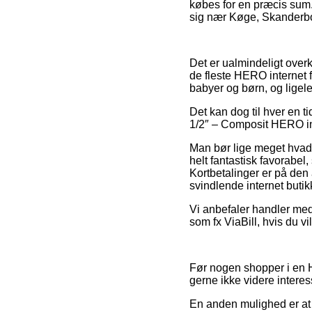
købes for en præcis sum.
sig nær Køge, Skanderborg 
Det er ualmindeligt overk
de fleste HERO internet f
babyer og børn, og ligel
Det kan dog til hver en t
1/2″ – Composit HERO ind
Man bør lige meget hvad v
helt fantastisk favorabel,
Kortbetalinger er på de
svindlende internet butik
Vi anbefaler handler med 
som fx ViaBill, hvis du v
Før nogen shopper i en H
gerne ikke videre interes
En anden mulighed er at 