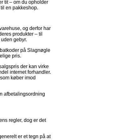
r tit – om du opholder
g til en pakkeshop.
 varehuse, og derfor har
eres produkter – til
g uden gebyr.
rabatkoder på Slagnøgle
lige pris.
salgspris der kan virke
ndel internet forhandler.
g som køber imod
en afbetalingsordning
ns regler, dog er det
nerelt er et tegn på at