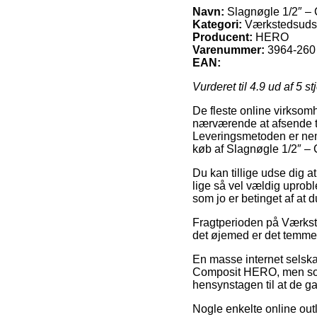
Navn:
Slagnøgle 1/2″ 
Kategori:
Værkstedsudst
Producent:
HERO
Varenummer:
3964-260
EAN:
Vurderet til
4.9
ud af 5 st
De fleste online virksomh
nærværende at afsende ti
Leveringsmetoden er neml
køb af Slagnøgle 1/2″ 
Du kan tillige udse dig at
lige så vel vældig uprobl
som jo er betinget af at 
Fragtperioden på Værkste
det øjemed er det temmel
En masse internet selska
Composit HERO, men som i
hensynstagen til at de ga
Nogle enkelte online outl