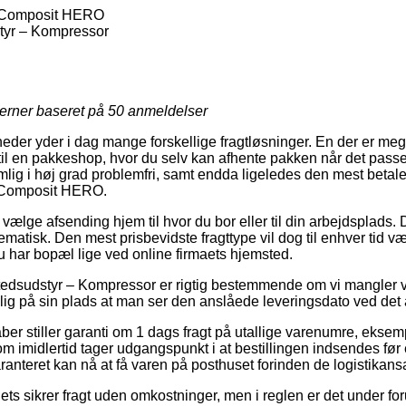
– Composit HERO
yr – Kompressor
jerner baseret på
50
anmeldelser
eder yder i dag mange forskellige fragtløsninger. En der er mege
l en pakkeshop, hvor du selv kan afhente pakken når det passer
ig i høj grad problemfri, samt endda ligeledes den mest betalel
– Composit HERO.
 vælge afsending hjem til hvor du bor eller til din arbejdsplads. D
ematisk. Den mest prisbevidste fragttype vil dog til enhver tid væ
du har bopæl lige ved online firmaets hjemsted.
dsudstyr – Kompressor er rigtig bestemmende om vi mangler var
ig på sin plads at man ser den anslåede leveringsdato ved det 
ber stiller garanti om 1 dags fragt på utallige varenumre, eksem
midlertid tager udgangspunkt i at bestillingen indsendes før e
ranteret kan nå at få varen på posthuset forinden de logistikans
ets sikrer fragt uden omkostninger, men i reglen er det under fo