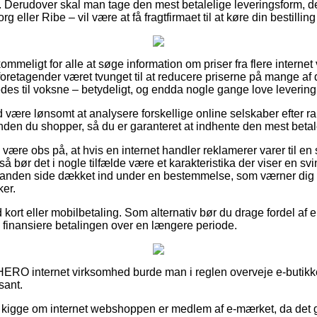
 Derudover skal man tage den mest betalelige leveringsform, de
eller Ribe – vil være at få fragtfirmaet til at køre din bestillin
ommeligt for alle at søge information om priser fra flere internet
oretagender været tvunget til at reducere priserne på mange af d
edes til voksne – betydeligt, og endda nogle gange love leverin
id være lønsomt at analysere forskellige online selskaber efter 
en du shopper, så du er garanteret at indhente den mest betale
ære obs på, at hvis en internet handler reklamerer varer til en 
 så bør det i nogle tilfælde være et karakteristika der viser en svi
n anden side dækket ind under en bestemmelse, som værner di
ker.
kort eller mobilbetaling. Som alternativ bør du drage fordel af 
il finansiere betalingen over en længere periode.
ERO internet virksomhed burde man i reglen overveje e-butikke
sant.
kigge om internet webshoppen er medlem af e-mærket, da det ge