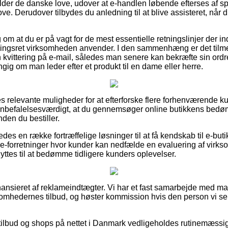
older de danske love, udover at e-handlen løbende efterses af s
e. Derudover tilbydes du anledning til at blive assisteret, når
lag om at du er på vagt for de mest essentielle retningslinjer der i
ngsret virksomheden anvender. I den sammenhæng er det tilm
 kvittering på e-mail, således man senere kan bekræfte sin ordr
 om man leder efter et produkt til en dame eller herre.
eles relevante muligheder for at efterforske flere forhenværend
t anbefalelsesværdigt, at du gennemsøger online butikkens bed
en du bestiller.
es en række fortræffelige løsninger til at få kendskab til e-but
 e-forretninger hvor kunder kan nedfælde en evaluering af virks
tes til at bedømme tidligere kunders oplevelser.
nsieret af reklameindtægter. Vi har et fast samarbejde med ma
ksomhedernes tilbud, og høster kommission hvis den person vi s
ilbud og shops på nettet i Danmark vedligeholdes rutinemæssigt