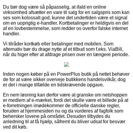
Du bør dog være så påpasselig, at ifald en online
virksomhed afsætter en vare til salg for en salgspris som kan
ses som kolossalt god, kunne det undertiden være et signal
om en uoprigtig e-handler. Kortbetalinger er heldigvis en del
af en lovbestemmelse, som redder os overfor falske internet
handler.
Vi tilråder kortkøb eller betalinger med mobilen. Som
alternativ bør du drage nytte af et tilbud som f.eks. ViaBill,
når du higer efter at afdrage prisen over en længere periode.
Inden nogen køber på en PowerPlus butik på nettet behøver
de for at være sikker overveje butikkens handelsvilkår, dog
er det i mange tilfælde en tidskrævende opgave.
En nem løsning kan derfor være at granske om netshoppen
er medlem af e-mærket, fordi det skulle være et billede på at
e-forretningen imødekommer de officielle danske regler,
foruden at hjemmesiden nu og da vurderes af fagfolk som
behersker lovene på området. Desuden tilbydes du
anledning til at få hjælp, såfremt du bliver udsat for besvær
ved dit køb.