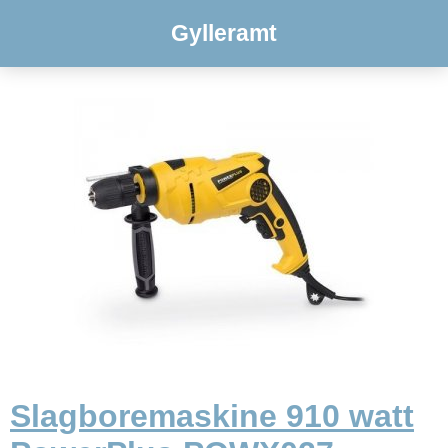
Gylleramt
Slagboremaskine 910 watt