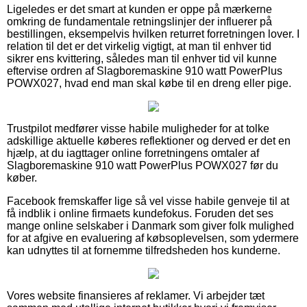
Ligeledes er det smart at kunden er oppe på mærkerne
omkring de fundamentale retningslinjer der influerer på
bestillingen, eksempelvis hvilken returret forretningen lover. I
relation til det er det virkelig vigtigt, at man til enhver tid
sikrer ens kvittering, således man til enhver tid vil kunne
eftervise ordren af Slagboremaskine 910 watt PowerPlus
POWX027, hvad end man skal købe til en dreng eller pige.
Trustpilot medfører visse habile muligheder for at tolke
adskillige aktuelle køberes reflektioner og derved er det en
hjælp, at du iagttager online forretningens omtaler af
Slagboremaskine 910 watt PowerPlus POWX027 før du
køber.
Facebook fremskaffer lige så vel visse habile genveje til at
få indblik i online firmaets kundefokus. Foruden det ses
mange online selskaber i Danmark som giver folk mulighed
for at afgive en evaluering af købsoplevelsen, som ydermere
kan udnyttes til at fornemme tilfredsheden hos kunderne.
Vores website finansieres af reklamer. Vi arbejder tæt