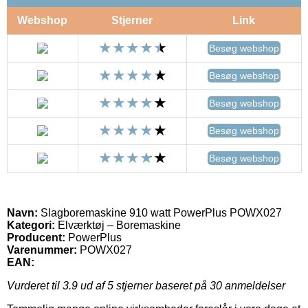
Webshop
Stjerner
Link
Besøg webshop
Besøg webshop
Besøg webshop
Besøg webshop
Besøg webshop
Navn:
Slagboremaskine 910 watt PowerPlus POWX027
Kategori:
Elværktøj – Boremaskine
Producent:
PowerPlus
Varenummer:
POWX027
EAN:
Vurderet til
3.9
ud af 5 stjerner baseret på
30
anmeldelser