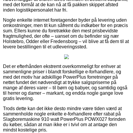
med det formål at de kan nå at få pakken skippet afsted
inden logistikpersonalet har fri.
Nogle enkelte internet foretagender byder på levering uden
omkostninger, men tit kun såfremt du indkøber for en præcis
sum. Ellers kunne du foretrække den mest prisbevidste
fragtmulighed, der ofte – uanset om du befinder sig nær
Holstebro, Odder eller Fredensborg – vil blive at få dem til at
levere bestillingen til et udleveringssted.
Det er efterhånden ekstremt overkommeligt for enhver at
sammenligne priser i blandt forskellige e-forhandlere, og
med det motiv har adskillige PowerPlus forretninger på
nettet fundet det nødvendigt at trykke salgspriserne på
mange af deres varer – til børn og babyer, og samtidig også
til herrer og damer – markant, og endda nogle gange love
gratis levering.
Trods dette kan det ikke desto mindre være tiden værd at
sammenholde nogle enkelte e-forhandlere efter rabat på
Slagboremaskine 910 watt PowerPlus POWX027 forinden
du køber, sådan at man ikke er i tvivl om at antage den
mindst kostelige pris.