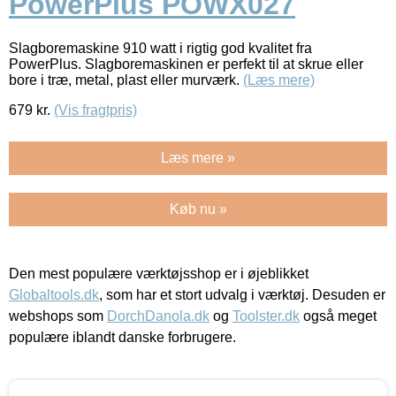
PowerPlus POWX027
Slagboremaskine 910 watt i rigtig god kvalitet fra
PowerPlus. Slagboremaskinen er perfekt til at skrue eller
bore i træ, metal, plast eller murværk.
(Læs mere)
679
kr.
(Vis fragtpris)
Læs mere »
Køb nu »
Den mest populære værktøjsshop er i øjeblikket
Globaltools.dk
, som har et stort udvalg i værktøj. Desuden er
webshops som
DorchDanola.dk
og
Toolster.dk
også meget
populære iblandt danske forbrugere.