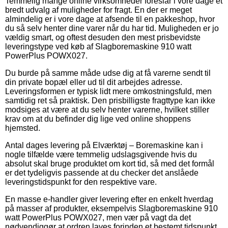
Temmelig mange online virksomheder foreslår i vore dage et
bredt udvalg af muligheder for fragt. En der er meget
almindelig er i vore dage at afsende til en pakkeshop, hvor
du så selv henter dine varer når du har tid. Muligheden er jo
vældig smart, og oftest desuden den mest prisbevidste
leveringstype ved køb af Slagboremaskine 910 watt
PowerPlus POWX027.
Du burde på samme måde udse dig at få varerne sendt til
din private bopæl eller ud til dit arbejdes adresse.
Leveringsformen er typisk lidt mere omkostningsfuld, men
samtidig ret så praktisk. Den prisbilligste fragttype kan ikke
modsiges at være at du selv henter varerne, hvilket stiller
krav om at du befinder dig lige ved online shoppens
hjemsted.
Antal dages levering på Elværktøj – Boremaskine kan i
nogle tilfælde være temmelig udslagsgivende hvis du
absolut skal bruge produktet om kort tid, så med det formål
er det tydeligvis passende at du checker det anslåede
leveringstidspunkt for den respektive vare.
En masse e-handler giver levering efter en enkelt hverdag
på masser af produkter, eksempelvis Slagboremaskine 910
watt PowerPlus POWX027, men vær på vagt da det
nødvendiggør at ordren laves forinden et bestemt tidspunkt,