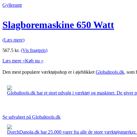
Gylleramt
Slagboremaskine 650 Watt
(Læs mere)
567.5
kr.
(Vis fragtpris)
Læs mere »
Køb nu »
Den mest populære værktøjsshop er i øjeblikket
Globaltools.dk
, som 
Globaltools.dk har et stort udvalg i værktøj og maskiner. De giver pr
Se udvalget på Globaltools.dk
DorchDanola.dk har 25.000 varer fra alle de store værktøjsmærker. La