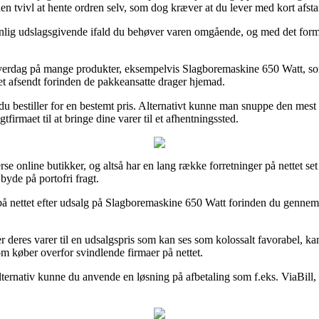
 tvivl at hente ordren selv, som dog kræver at du lever med kort afstan
g udslagsgivende ifald du behøver varen omgående, og med det formål er
verdag på mange produkter, eksempelvis Slagboremaskine 650 Watt, som al
tet afsendt forinden de pakkeansatte drager hjemad.
du bestiller for en bestemt pris. Alternativt kunne man snuppe den mest 
firmaet til at bringe dine varer til et afhentningssted.
erse online butikker, og altså har en lang række forretninger på nettet set
byde på portofri fragt.
 på nettet efter udsalg på Slagboremaskine 650 Watt forinden du gennemfø
deres varer til en udsalgspris som kan ses som kolossalt favorabel, kan
om køber overfor svindlende firmaer på nettet.
 alternativ kunne du anvende en løsning på afbetaling som f.eks. ViaBil