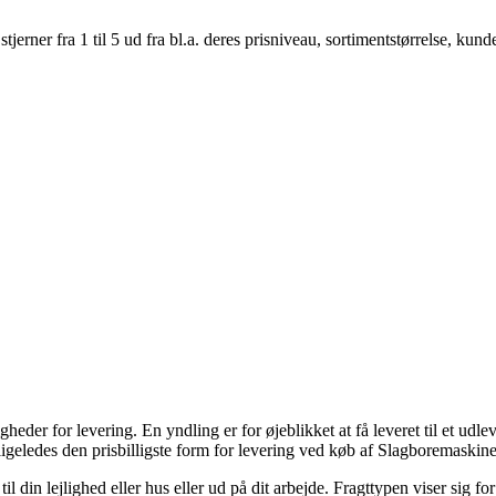
er fra 1 til 5 ud fra bl.a. deres prisniveau, sortimentstørrelse, kunde
eder for levering. En yndling er for øjeblikket at få leveret til et udleve
ligeledes den prisbilligste form for levering ved køb af Slagboremaskin
 til din lejlighed eller hus eller ud på dit arbejde. Fragttypen viser si