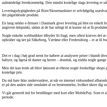
ualmindeligt fremkommelig. Den mindst kostelige slags levering er uden
Leveringsdygtigheden på Bore/Skruemaskiner er selvfølgelig usædvanli
det pågældende produkt.
En lang række e-firmaer i Danmark giver levering på blot en enkelt h
angivent tidspunkt, sådan at de har udsigt til at kunne nå at få produk
Nogle enkelte webbutikker tilbyder fri fragt, men oftest kræves det at 
opholder sig tæt på Silkeborg, Værløse eller Fredensborg – er at få fragt
Det er i dag i høj grad nemt for købere at analysere priser i blandt div
babyer, og ligeså til damer og herrer – drastisk, og endda nogle gange 
Men det kan trods alt blive lønsomt at efterse nogle forskellige shops
kostelige pris.
Du må bare ikke undervurdere, at når en internet virksomhed afhænder 
er på den anden side omsluttet af en bestemmelse, hvilket sikrer dig s
Vi går generelt ind for bestillinger med kort eller MobilePay. Som et
periode.