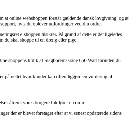
om at online webshoppen forstår gældende dansk lovgivning, og at
support, hvis du oplever udfordringer ved din ordre.
ringsret e-shoppen tilsikrer. På grund af dette er det ligeledes
m du skal shoppe til en dreng eller pige.
r online shoppens kritik af Slagboremaskine 650 Watt forinden du
r på nettet hvor kunder kan offentliggøre en vurdering af
lse såfremt vores brugere fuldfører en ordre.
nger der er blevet foretaget efter at vi senest opdaterede sidens