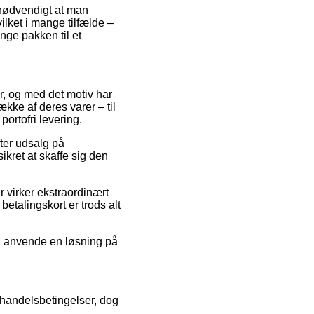
 nødvendigt at man
ilket i mange tilfælde –
inge pakken til et
er, og med det motiv har
kke af deres varer – til
ortofri levering.
fter udsalg på
ret at skaffe sig den
r virker ekstraordinært
talingskort er trods alt
du anvende en løsning på
 handelsbetingelser, dog