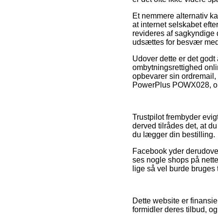
Et nemmere alternativ kan
at internet selskabet eft
revideres af sagkyndige d
udsættes for besvær med
Udover dette er det godt 
ombytningsrettighed onli
opbevarer sin ordremail
PowerPlus POWX028, om m
Trustpilot frembyder evigt
derved tilrådes det, at
du lægger din bestilling.
Facebook yder derudover 
ses nogle shops på nette
lige så vel burde bruges
Dette website er finansie
formidler deres tilbud, 