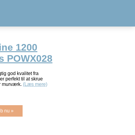
ine 1200
us POWX028
ig god kvalitet fra
perfekt til at skrue
ler murværk.
(Læs mere)
b nu »