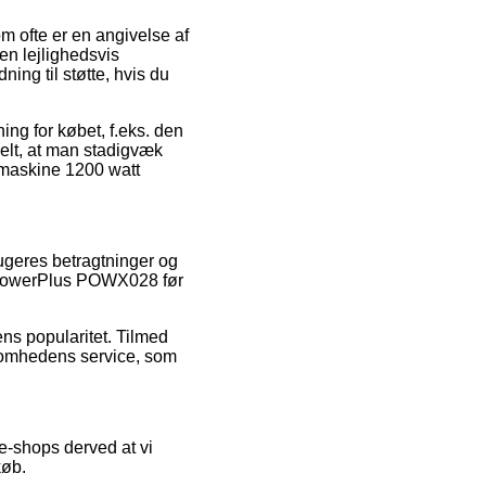
m ofte er en angivelse af
den lejlighedsvis
ing til støtte, hvis du
ing for købet, f.eks. den
elt, at man stadigvæk
emaskine 1200 watt
brugeres betragtninger og
tt PowerPlus POWX028 før
ns popularitet. Tilmed
ksomhedens service, som
 e-shops derved at vi
køb.