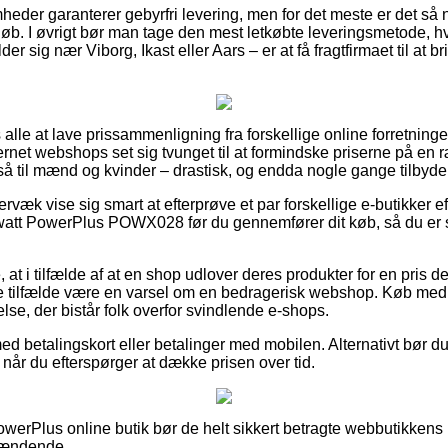
mheder garanterer gebyrfri levering, men for det meste er det så
beløb. I øvrigt bør man tage den mest letkøbte leveringsmetode, hv
r sig nær Viborg, Ikast eller Aars – er at få fragtfirmaet til at br
s alle at lave prissammenligning fra forskellige online forretning
rnet webshops set sig tvunget til at formindske priserne på en ræ
å til mænd og kvinder – drastisk, og endda nogle gange tilbyde p
væk vise sig smart at efterprøve et par forskellige e-butikker e
tt PowerPlus POWX028 før du gennemfører dit køb, så du er sik
t i tilfælde af at en shop udlover deres produkter for en pris de
e tilfælde være en varsel om en bedragerisk webshop. Køb med be
se, der bistår folk overfor svindlende e-shops.
med betalingskort eller betalinger med mobilen. Alternativt bør 
, når du efterspørger at dække prisen over tid.
PowerPlus online butik bør de helt sikkert betragte webbutikkens
spændende.