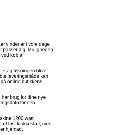
ker vinder er i vore dage
er passer dig. Muligheden
 ved køb af
s. Fragtløsningen bliver
øbte leveringsmåde kan
 på online butikkens
 har brug for dine nye
ringsdato for den
askine 1200 watt
 et fast klokkeslæt, med
ager hjemad.