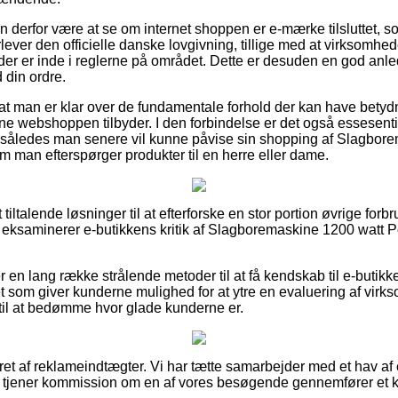
 derfor være at se om internet shoppen er e-mærke tilsluttet, so
erlever den officielle danske lovgivning, tillige med at virksomhe
er er inde i reglerne på området. Dette er desuden en god anledn
 din ordre.
at man er klar over de fundamentale forhold der kan have betydn
ne webshoppen tilbyder. I den forbindelse er det også essesenti
, således man senere vil kunne påvise sin shopping af Slagbor
an efterspørger produkter til en herre eller dame.
 tiltalende løsninger til at efterforske en stor portion øvrige for
 du eksaminerer e-butikkens kritik af Slagboremaskine 1200 wa
en lang række strålende metoder til at få kendskab til e-butikke
t som giver kunderne mulighed for at ytre en evaluering af vir
 til at bedømme hvor glade kunderne er.
ret af reklameindtægter. Vi har tætte samarbejder med et hav af
og tjener kommission om en af vores besøgende gennemfører et 