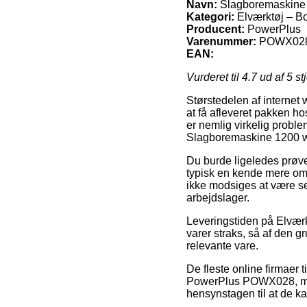
Navn:
Slagboremaskine
Kategori:
Elværktøj – B
Producent:
PowerPlus
Varenummer:
POWX02
EAN:
Vurderet til
4.7
ud af 5 st
Størstedelen af internet 
at få afleveret pakken h
er nemlig virkelig probl
Slagboremaskine 1200 
Du burde ligeledes prøve 
typisk en kende mere om
ikke modsiges at være se
arbejdslager.
Leveringstiden på Elværk
varer straks, så af den 
relevante vare.
De fleste online firmaer
PowerPlus POWX028, men 
hensynstagen til at de ka