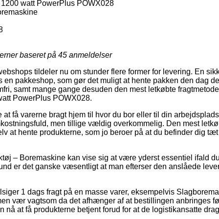
 1200 watt PowerPlus POWX028
oremaskine
8
jerner baseret på
45
anmeldelser
webshops tildeler nu om stunder flere former for levering. En sik
os en pakkeshop, som gør det muligt at hente pakken den dag d
emfri, samt mange gange desuden den mest letkøbte fragtmetode
watt PowerPlus POWX028.
at få varerne bragt hjem til hvor du bor eller til din arbejdsplad
kostningsfuld, men tillige vældig overkommelig. Den mest letk
lv at hente produkterne, som jo beroer på at du befinder dig tæt
tøj – Boremaskine kan vise sig at være yderst essentiel ifald du
grund er det ganske væsentligt at man efterser den anslåede leve
 tilsiger 1 dags fragt på en masse varer, eksempelvis Slagborem
vær vagtsom da det afhænger af at bestillingen anbringes før
n nå at få produkterne betjent forud for at de logistikansatte dr