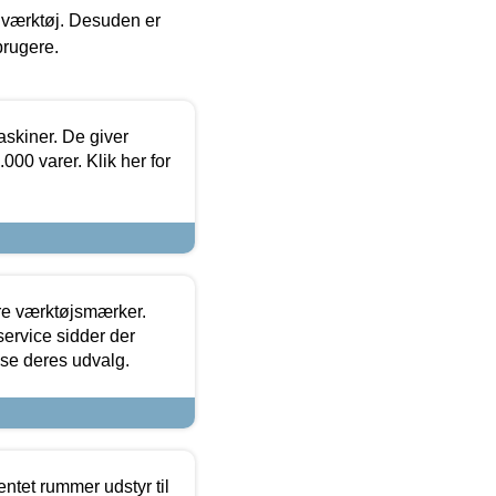
 i værktøj. Desuden er
brugere.
askiner. De giver
000 varer. Klik her for
ore værktøjsmærker.
ervice sidder der
t se deres udvalg.
entet rummer udstyr til