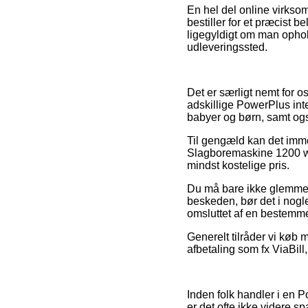
En hel del online virkso
bestiller for et præcist 
ligegyldigt om man opholde
udleveringssted.
Det er særligt nemt for o
adskillige PowerPlus inte
babyer og børn, samt ogs
Til gengæld kan det immer
Slagboremaskine 1200 wa
mindst kostelige pris.
Du må bare ikke glemme, a
beskeden, bør det i nogl
omsluttet af en bestemmel
Generelt tilråder vi køb 
afbetaling som fx ViaBill
Inden folk handler i en 
er det ofte ikke videre 