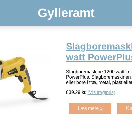
Gylleramt
Slagboremask
watt PowerPl
Slagboremaskine 1200 watt i rigt
PowerPlus. Slagboremaskinen er 
eller bore i træ, metal, plast el
839.29
kr.
(Vis fragtpris)
Læs mere »
Kø