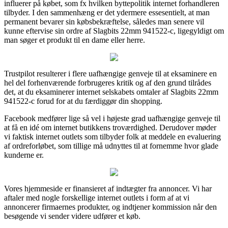
influerer på købet, som fx hvilken byttepolitik internet forhandleren
tilbyder. I den sammenhæng er det ydermere essesentielt, at man
permanent bevarer sin købsbekræftelse, således man senere vil
kunne eftervise sin ordre af Slagbits 22mm 941522-c, ligegyldigt om
man søger et produkt til en dame eller herre.
Trustpilot resulterer i flere uafhængige genveje til at eksaminere en
hel del forhenværende forbrugeres kritik og af den grund tilrådes
det, at du eksaminerer internet selskabets omtaler af Slagbits 22mm
941522-c forud for at du færdiggør din shopping.
Facebook medfører lige så vel i højeste grad uafhængige genveje til
at få en idé om internet butikkens troværdighed. Derudover møder
vi faktisk internet outlets som tilbyder folk at meddele en evaluering
af ordreforløbet, som tillige må udnyttes til at fornemme hvor glade
kunderne er.
Vores hjemmeside er finansieret af indtægter fra annoncer. Vi har
aftaler med nogle forskellige internet outlets i form af at vi
annoncerer firmaernes produkter, og indtjener kommission når den
besøgende vi sender videre udfører et køb.