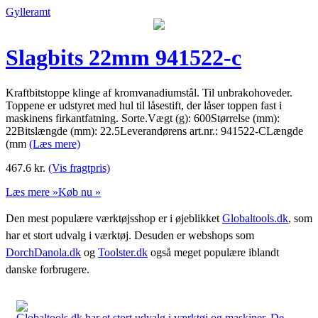
Gylleramt
Slagbits 22mm 941522-c
Kraftbitstoppe klinge af kromvanadiumstål. Til unbrakohoveder.
Toppene er udstyret med hul til låsestift, der låser toppen fast i
maskinens firkantfatning. Sorte.Vægt (g): 600Størrelse (mm):
22Bitslængde (mm): 22.5Leverandørens art.nr.: 941522-CLængde
(mm
(Læs mere)
467.6
kr.
(Vis fragtpris)
Læs mere »
Køb nu »
Den mest populære værktøjsshop er i øjeblikket
Globaltools.dk
, som
har et stort udvalg i værktøj. Desuden er webshops som
DorchDanola.dk
og
Toolster.dk
også meget populære iblandt
danske forbrugere.
Globaltools.dk har et stort udvalg i værktøj og maskiner. De