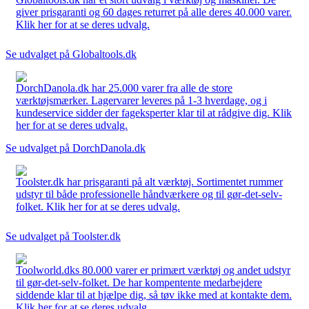
giver prisgaranti og 60 dages returret på alle deres 40.000 varer.
Klik her for at se deres udvalg.
Se udvalget på Globaltools.dk
DorchDanola.dk har 25.000 varer fra alle de store
værktøjsmærker. Lagervarer leveres på 1-3 hverdage, og i
kundeservice sidder der fageksperter klar til at rådgive dig. Klik
her for at se deres udvalg.
Se udvalget på DorchDanola.dk
Toolster.dk har prisgaranti på alt værktøj. Sortimentet rummer
udstyr til både professionelle håndværkere og til gør-det-selv-
folket. Klik her for at se deres udvalg.
Se udvalget på Toolster.dk
Toolworld.dks 80.000 varer er primært værktøj og andet udstyr
til gør-det-selv-folket. De har kompentente medarbejdere
siddende klar til at hjælpe dig, så tøv ikke med at kontakte dem.
Klik her for at se deres udvalg.