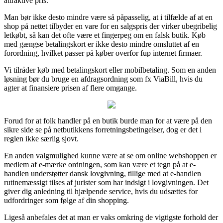
attraktive pris.
Man bør ikke desto mindre være så påpasselig, at i tilfælde af at en
shop på nettet tilbyder en vare for en salgspris der virker ubegribelig
letkøbt, så kan det ofte være et fingerpeg om en falsk butik. Køb
med gængse betalingskort er ikke desto mindre omsluttet af en
forordning, hvilket passer på køber overfor fup internet firmaer.
Vi tilråder køb med betalingskort eller mobilbetaling. Som en anden
løsning bør du bruge en afdragsordning som fx ViaBill, hvis du
agter at finansiere prisen af flere omgange.
Forud for at folk handler på en butik burde man for at være på den
sikre side se på netbutikkens forretningsbetingelser, dog er det i
reglen ikke særlig sjovt.
En anden valgmulighed kunne være at se om online webshoppen er
medlem af e-mærke ordningen, som kan være et tegn på at e-
handlen understøtter dansk lovgivning, tillige med at e-handlen
rutinemæssigt tilses af jurister som har indsigt i lovgivningen. Det
giver dig anledning til hjælpende service, hvis du udsættes for
udfordringer som følge af din shopping.
Ligeså anbefales det at man er vaks omkring de vigtigste forhold der