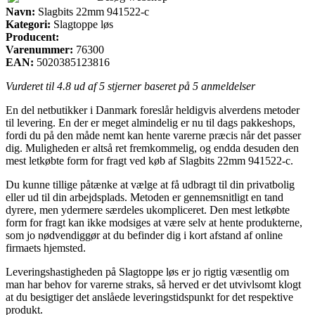
Navn:
Slagbits 22mm 941522-c
Kategori:
Slagtoppe løs
Producent:
Varenummer:
76300
EAN:
5020385123816
Vurderet til
4.8
ud af 5 stjerner baseret på
5
anmeldelser
En del netbutikker i Danmark foreslår heldigvis alverdens metoder
til levering. En der er meget almindelig er nu til dags pakkeshops,
fordi du på den måde nemt kan hente varerne præcis når det passer
dig. Muligheden er altså ret fremkommelig, og endda desuden den
mest letkøbte form for fragt ved køb af Slagbits 22mm 941522-c.
Du kunne tillige påtænke at vælge at få udbragt til din privatbolig
eller ud til din arbejdsplads. Metoden er gennemsnitligt en tand
dyrere, men ydermere særdeles ukompliceret. Den mest letkøbte
form for fragt kan ikke modsiges at være selv at hente produkterne,
som jo nødvendiggør at du befinder dig i kort afstand af online
firmaets hjemsted.
Leveringshastigheden på Slagtoppe løs er jo rigtig væsentlig om
man har behov for varerne straks, så herved er det utvivlsomt klogt
at du besigtiger det anslåede leveringstidspunkt for det respektive
produkt.