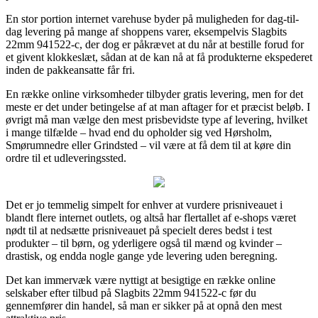
En stor portion internet varehuse byder på muligheden for dag-til-
dag levering på mange af shoppens varer, eksempelvis Slagbits
22mm 941522-c, der dog er påkrævet at du når at bestille forud for
et givent klokkeslæt, sådan at de kan nå at få produkterne ekspederet
inden de pakkeansatte får fri.
En række online virksomheder tilbyder gratis levering, men for det
meste er det under betingelse af at man aftager for et præcist beløb. I
øvrigt må man vælge den mest prisbevidste type af levering, hvilket
i mange tilfælde – hvad end du opholder sig ved Hørsholm,
Smørumnedre eller Grindsted – vil være at få dem til at køre din
ordre til et udleveringssted.
Det er jo temmelig simpelt for enhver at vurdere prisniveauet i
blandt flere internet outlets, og altså har flertallet af e-shops været
nødt til at nedsætte prisniveauet på specielt deres bedst i test
produkter – til børn, og yderligere også til mænd og kvinder –
drastisk, og endda nogle gange yde levering uden beregning.
Det kan immervæk være nyttigt at besigtige en række online
selskaber efter tilbud på Slagbits 22mm 941522-c før du
gennemfører din handel, så man er sikker på at opnå den mest