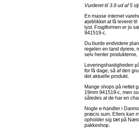
Vurderet til
3.9
ud af 5 st
En masse internet varehus
øjeblikket at få leveret til
lyst. Fragtformen er jo s
941519-c.
Du burde endvidere planlæ
regelen en tand dyrere, 
selv henter produkterne, 
Leveringshastigheden på 
for få dage, så af den g
det aktuelle produkt.
Mange shops på nettet ga
19mm 941519-c, men som 
således at de har en chanc
Nogle e-handler i Danmar
præcis sum. Ellers kan m
opholder sig tæt på Næstv
pakkeshop.