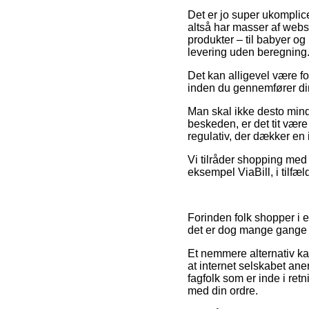
Det er jo super ukomplic
altså har masser af websh
produkter – til babyer o
levering uden beregning
Det kan alligevel være fo
inden du gennemfører din b
Man skal ikke desto mindr
beskeden, er det tit være
regulativ, der dækker en
Vi tilråder shopping med
eksempel ViaBill, i tilfæ
Forinden folk shopper i 
det er dog mange gange 
Et nemmere alternativ kan
at internet selskabet ane
fagfolk som er inde i ret
med din ordre.