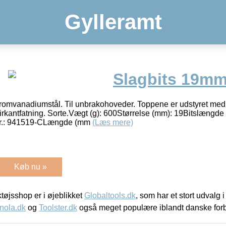
Gylleramt
Slagbits 19mm
kromvanadiumstål. Til unbrakohoveder. Toppene er udstyret med hul
firkantfatning. Sorte.Vægt (g): 600Størrelse (mm): 19Bitslængde
nr.: 941519-CLængde (mm
(Læs mere)
Køb nu »
øjsshop er i øjeblikket
Globaltools.dk
, som har et stort udvalg
nola.dk
og
Toolster.dk
også meget populære iblandt danske for