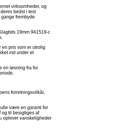
ternet virksomheder, og
deres bedst i test
le gange frembyde
på Slagbits 19mm 941519-c
s.
 en pris som er utrolig
kket ind under et
 en løsning fra for
eriode.
ens forretningsvilkår,
ulle være en garanti for
og til besigtiges af
 du oplever vanskeligheder