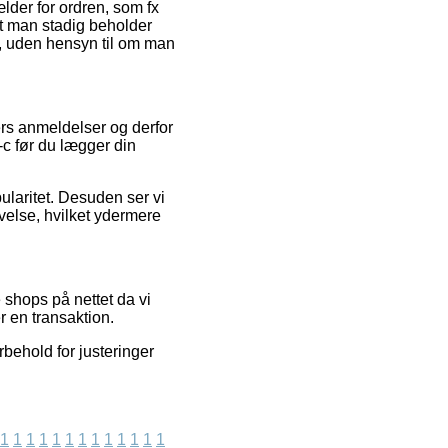
lder for ordren, som fx
t man stadig beholder
, uden hensyn til om man
ers anmeldelser og derfor
-c før du lægger din
ularitet. Desuden ser vi
velse, hvilket ydermere
shops på nettet da vi
 en transaktion.
behold for justeringer
1
1
1
1
1
1
1
1
1
1
1
1
1