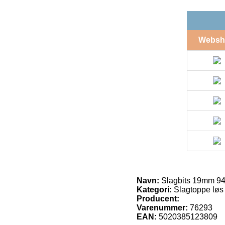
Websh
Navn:
Slagbits 19mm 9
Kategori:
Slagtoppe løs
Producent:
Varenummer:
76293
EAN:
5020385123809