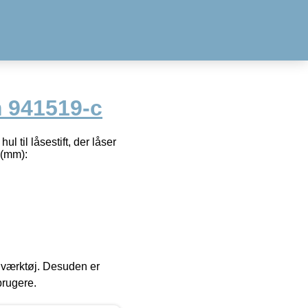
 941519-c
 til låsestift, der låser
 (mm):
 i værktøj. Desuden er
brugere.