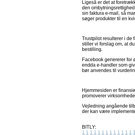
Ligeså er det at foretræk
den ombytningsrettighed
sin faktura e-mail, så m
søger produkter til en kv
Trustpilot resulterer i 
stiller vi forslag om, at
bestilling.
Facebook genererer for øv
endda e-handler som give
bør anvendes til vurderin
Hjemmesiden er finansier
promoverer virksomhedern
Vejledning angående tilbu
der kan være implementer
BITLY:
1
1
1
1
1
1
1
1
1
1
1
1
1