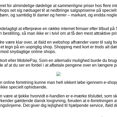
eret for almindelige dødelige at sammenligne priser hos flere in
ops set sig nødsaget til at nedbringe salgspriserne på specielt 
g børn, og samtidig til damer og herrer – markant, og endda nog
.
rdelagtigt at efterprøve en række internet firmaer efter tilbud 
estilling, så man ikke er i tvivl om at få den mest attraktive pri
e være klar over, at ifald en webshop afhænder varer til salg for
 et tegn på en uoprigtig shop. Shopping med kort er trods alt dæ
 imod snydagtige online shops.
 kort eller MobilePay. Som en alternativ mulighed burde du bruge
lde af at du ser en fordel i at afbetale pengene over en længere p
en online forretning kunne man helt sikkert løbe igennem e-shopp
ikke specielt ophidsende.
 være at tjekke hvorvidt e-handlen er e-mærke tilsluttet, som sk
rkender gældende dansk lovgivning, foruden at e-forretningen af 
ningslinjerne. Det giver dig lejlighed til hjælpende service, ifald