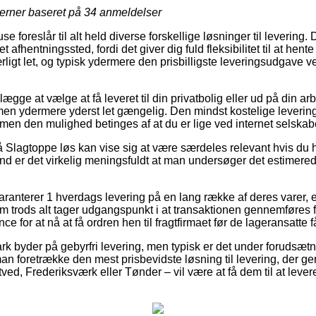
jerner baseret på
34
anmeldelser
e foreslår til alt held diverse forskellige løsninger til levering
 et afhentningssted, fordi det giver dig fuld fleksibilitet til at hent
ærligt let, og typisk ydermere den prisbilligste leveringsudgave
gge at vælge at få leveret til din privatbolig eller ud på din ar
men ydermere yderst let gængelig. Den mindst kostelige leverin
men den mulighed betinges af at du er lige ved internet selskab
Slagtoppe løs kan vise sig at være særdeles relevant hvis du h
rund er det virkelig meningsfuldt at man undersøger det estimere
ranterer 1 hverdags levering på en lang række af deres varer, 
trods alt tager udgangspunkt i at transaktionen gennemføres fø
e for at nå at få ordren hen til fragtfirmaet før de lageransatte får
k byder på gebyrfri levering, men typisk er det under forudsætni
an foretrække den mest prisbevidste løsning til levering, der g
ed, Frederiksværk eller Tønder – vil være at få dem til at levere 