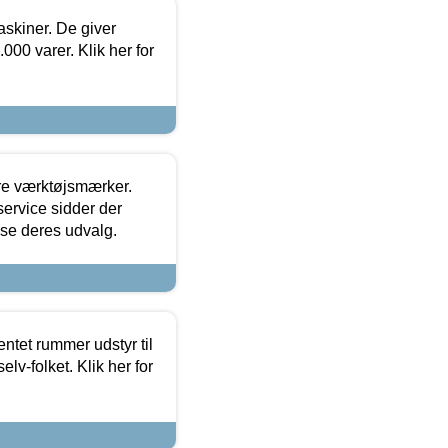
askiner. De giver
000 varer. Klik her for
ore værktøjsmærker.
ervice sidder der
t se deres udvalg.
entet rummer udstyr til
lv-folket. Klik her for