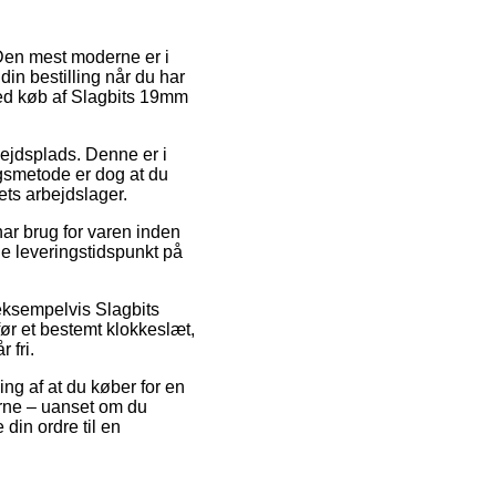
. Den mest moderne er i
e din bestilling når du har
 ved køb af Slagbits 19mm
bejdsplads. Denne er i
gsmetode er dog at du
ets arbejdslager.
ar brug for varen inden
de leveringstidspunkt på
eksempelvis Slagbits
r et bestemt klokkeslæt,
 fri.
ng af at du køber for en
erne – uanset om du
din ordre til en