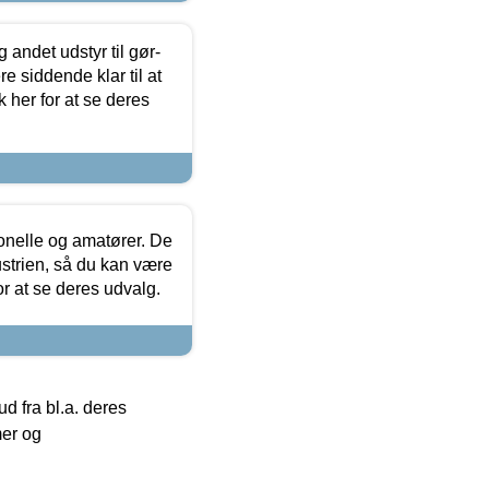
 andet udstyr til gør-
 siddende klar til at
 her for at se deres
ionelle og amatører. De
strien, så du kan være
or at se deres udvalg.
 fra bl.a. deres
mer og