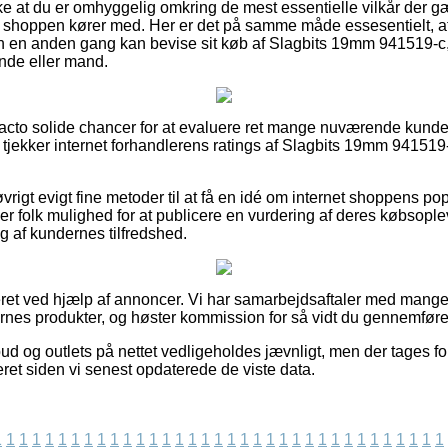
ke at du er omhyggelig omkring de mest essentielle vilkår der gæ
 shoppen kører med. Her er det på samme måde essesentielt, a
an en anden gang kan bevise sit køb af Slagbits 19mm 941519-c
inde eller mand.
de facto solide chancer for at evaluere ret mange nuværende kund
 du tjekker internet forhandlerens ratings af Slagbits 19mm 941519
rigt evigt fine metoder til at få en idé om internet shoppens pop
r folk mulighed for at publicere en vurdering af deres købsople
g af kundernes tilfredshed.
et ved hjælp af annoncer. Vi har samarbejdsaftaler med mange 
es produkter, og høster kommission for så vidt du gennemfører
d og outlets på nettet vedligeholdes jævnligt, men der tages for
et siden vi senest opdaterede de viste data.
1
1
1
1
1
1
1
1
1
1
1
1
1
1
1
1
1
1
1
1
1
1
1
1
1
1
1
1
1
1
1
1
1
1
1