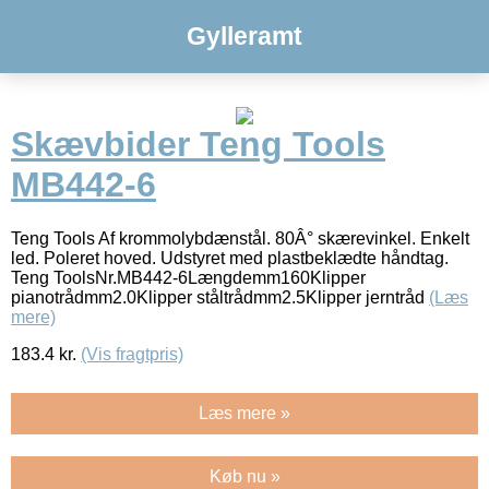
Gylleramt
Skævbider Teng Tools
MB442-6
Teng Tools Af krommolybdænstål. 80Â° skærevinkel. Enkelt
led. Poleret hoved. Udstyret med plastbeklædte håndtag.
Teng ToolsNr.MB442-6Længdemm160Klipper
pianotrådmm2.0Klipper ståltrådmm2.5Klipper jerntråd
(Læs
mere)
183.4
kr.
(Vis fragtpris)
Læs mere »
Køb nu »