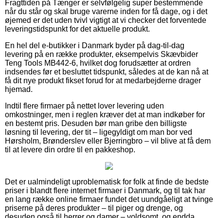
Fragttiden på Tænger er selvfølgelig super bestemmende
når du står og skal bruge varerne inden for få dage, og i det
øjemed er det uden tvivl vigtigt at vi checker det forventede
leveringstidspunkt for det aktuelle produkt.
En hel del e-butikker i Danmark byder på dag-til-dag
levering på en række produkter, eksempelvis Skævbider
Teng Tools MB442-6, hvilket dog forudsætter at ordren
indsendes før et besluttet tidspunkt, således at de kan nå at
få dit nye produkt fikset forud for at medarbejderne drager
hjemad.
Indtil flere firmaer på nettet lover levering uden
omkostninger, men i reglen kræver det at man indkøber for
en bestemt pris. Desuden bør man gribe den billigste
løsning til levering, der tit – ligegyldigt om man bor ved
Hørsholm, Brønderslev eller Bjerringbro – vil blive at få dem
til at levere din ordre til en pakkeshop.
Det er ualmindeligt uproblematisk for folk at finde de bedste
priser i blandt flere internet firmaer i Danmark, og til tak har
en lang række online firmaer fundet det uundgåeligt at tvinge
priserne på deres produkter – til piger og drenge, og
desuden også til herrer og damer – voldsomt, og endda