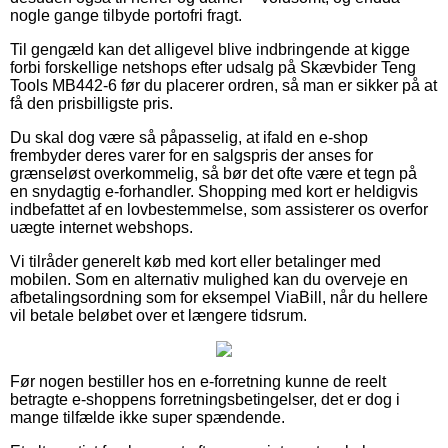
nogle gange tilbyde portofri fragt.
Til gengæld kan det alligevel blive indbringende at kigge
forbi forskellige netshops efter udsalg på Skævbider Teng
Tools MB442-6 før du placerer ordren, så man er sikker på at
få den prisbilligste pris.
Du skal dog være så påpasselig, at ifald en e-shop
frembyder deres varer for en salgspris der anses for
grænseløst overkommelig, så bør det ofte være et tegn på
en snydagtig e-forhandler. Shopping med kort er heldigvis
indbefattet af en lovbestemmelse, som assisterer os overfor
uægte internet webshops.
Vi tilråder generelt køb med kort eller betalinger med
mobilen. Som en alternativ mulighed kan du overveje en
afbetalingsordning som for eksempel ViaBill, når du hellere
vil betale beløbet over et længere tidsrum.
Før nogen bestiller hos en e-forretning kunne de reelt
betragte e-shoppens forretningsbetingelser, det er dog i
mange tilfælde ikke super spændende.