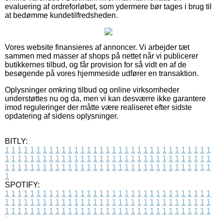
evaluering af ordreforløbet, som ydermere bør tages i brug til
at bedømme kundetilfredsheden.
Vores website finansieres af annoncer. Vi arbejder tæt
sammen med masser af shops på nettet når vi publicerer
butikkernes tilbud, og får provision for så vidt en af de
besøgende på vores hjemmeside udfører en transaktion.
Oplysninger omkring tilbud og online virksomheder
understøttes nu og da, men vi kan desværre ikke garantere
imod reguleringer der måtte være realiseret efter sidste
opdatering af sidens oplysninger.
BITLY:
1
1
1
1
1
1
1
1
1
1
1
1
1
1
1
1
1
1
1
1
1
1
1
1
1
1
1
1
1
1
1
1
1
1
1
1
1
1
1
1
1
1
1
1
1
1
1
1
1
1
1
1
1
1
1
1
1
1
1
1
1
1
1
1
1
1
1
1
1
1
1
1
1
1
1
1
1
1
1
1
1
1
1
1
1
1
1
1
1
1
1
1
1
1
1
1
1
1
1
1
SPOTIFY:
1
1
1
1
1
1
1
1
1
1
1
1
1
1
1
1
1
1
1
1
1
1
1
1
1
1
1
1
1
1
1
1
1
1
1
1
1
1
1
1
1
1
1
1
1
1
1
1
1
1
1
1
1
1
1
1
1
1
1
1
1
1
1
1
1
1
1
1
1
1
1
1
1
1
1
1
1
1
1
1
1
1
1
1
1
1
1
1
1
1
1
1
1
1
1
1
1
1
1