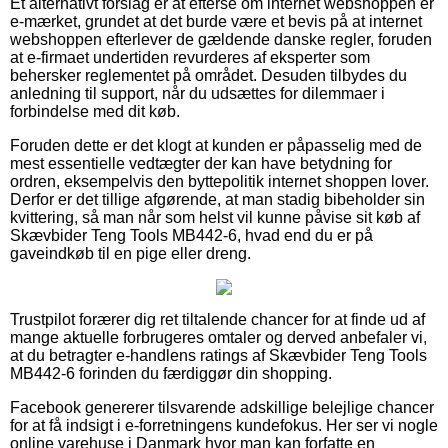
Et alternativt forslag er at efterse om internet webshoppen er
e-mærket, grundet at det burde være et bevis på at internet
webshoppen efterlever de gældende danske regler, foruden
at e-firmaet undertiden revurderes af eksperter som
behersker reglementet på området. Desuden tilbydes du
anledning til support, når du udsættes for dilemmaer i
forbindelse med dit køb.
Foruden dette er det klogt at kunden er påpasselig med de
mest essentielle vedtægter der kan have betydning for
ordren, eksempelvis den byttepolitik internet shoppen lover.
Derfor er det tillige afgørende, at man stadig bibeholder sin
kvittering, så man når som helst vil kunne påvise sit køb af
Skævbider Teng Tools MB442-6, hvad end du er på
gaveindkøb til en pige eller dreng.
Trustpilot forærer dig ret tiltalende chancer for at finde ud af
mange aktuelle forbrugeres omtaler og derved anbefaler vi,
at du betragter e-handlens ratings af Skævbider Teng Tools
MB442-6 forinden du færdiggør din shopping.
Facebook genererer tilsvarende adskillige belejlige chancer
for at få indsigt i e-forretningens kundefokus. Her ser vi nogle
online varehuse i Danmark hvor man kan forfatte en