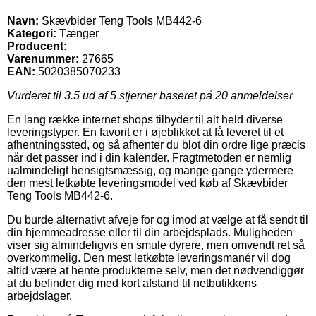
Navn:
Skævbider Teng Tools MB442-6
Kategori:
Tænger
Producent:
Varenummer:
27665
EAN:
5020385070233
Vurderet til
3.5
ud af 5 stjerner baseret på
20
anmeldelser
En lang række internet shops tilbyder til alt held diverse
leveringstyper. En favorit er i øjeblikket at få leveret til et
afhentningssted, og så afhenter du blot din ordre lige præcis
når det passer ind i din kalender. Fragtmetoden er nemlig
ualmindeligt hensigtsmæssig, og mange gange ydermere
den mest letkøbte leveringsmodel ved køb af Skævbider
Teng Tools MB442-6.
Du burde alternativt afveje for og imod at vælge at få sendt til
din hjemmeadresse eller til din arbejdsplads. Muligheden
viser sig almindeligvis en smule dyrere, men omvendt ret så
overkommelig. Den mest letkøbte leveringsmanér vil dog
altid være at hente produkterne selv, men det nødvendiggør
at du befinder dig med kort afstand til netbutikkens
arbejdslager.