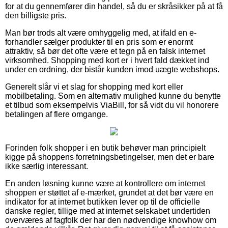
for at du gennemfører din handel, så du er skråsikker på at få
den billigste pris.
Man bør trods alt være omhyggelig med, at ifald en e-
forhandler sælger produkter til en pris som er enormt
attraktiv, så bør det ofte være et tegn på en falsk internet
virksomhed. Shopping med kort er i hvert fald dækket ind
under en ordning, der bistår kunden imod uægte webshops.
Generelt slår vi et slag for shopping med kort eller
mobilbetaling. Som en alternativ mulighed kunne du benytte
et tilbud som eksempelvis ViaBill, for så vidt du vil honorere
betalingen af flere omgange.
Forinden folk shopper i en butik behøver man principielt
kigge på shoppens forretningsbetingelser, men det er bare
ikke særlig interessant.
En anden løsning kunne være at kontrollere om internet
shoppen er støttet af e-mærket, grundet at det bør være en
indikator for at internet butikken lever op til de officielle
danske regler, tillige med at internet selskabet undertiden
overværes af fagfolk der har den nødvendige knowhow om