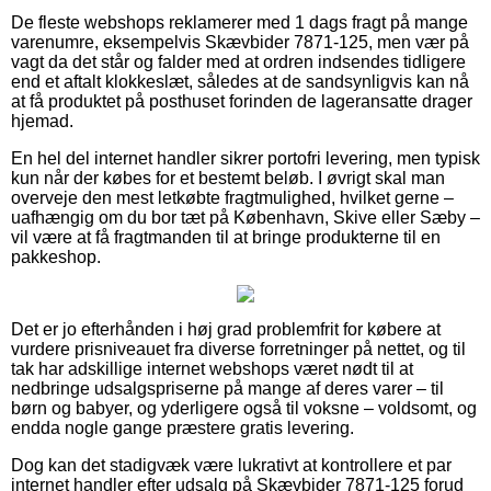
De fleste webshops reklamerer med 1 dags fragt på mange
varenumre, eksempelvis Skævbider 7871-125, men vær på
vagt da det står og falder med at ordren indsendes tidligere
end et aftalt klokkeslæt, således at de sandsynligvis kan nå
at få produktet på posthuset forinden de lageransatte drager
hjemad.
En hel del internet handler sikrer portofri levering, men typisk
kun når der købes for et bestemt beløb. I øvrigt skal man
overveje den mest letkøbte fragtmulighed, hvilket gerne –
uafhængig om du bor tæt på København, Skive eller Sæby –
vil være at få fragtmanden til at bringe produkterne til en
pakkeshop.
Det er jo efterhånden i høj grad problemfrit for købere at
vurdere prisniveauet fra diverse forretninger på nettet, og til
tak har adskillige internet webshops været nødt til at
nedbringe udsalgspriserne på mange af deres varer – til
børn og babyer, og yderligere også til voksne – voldsomt, og
endda nogle gange præstere gratis levering.
Dog kan det stadigvæk være lukrativt at kontrollere et par
internet handler efter udsalg på Skævbider 7871-125 forud