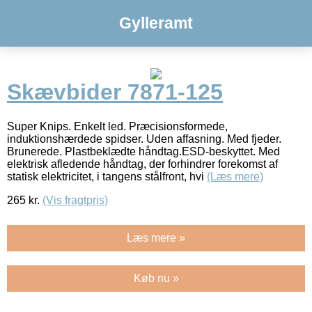
Gylleramt
Skævbider 7871-125
Super Knips. Enkelt led. Præcisionsformede,
induktionshærdede spidser. Uden affasning. Med fjeder.
Brunerede. Plastbeklædte håndtag.ESD-beskyttet. Med
elektrisk afledende håndtag, der forhindrer forekomst af
statisk elektricitet, i tangens stålfront, hvi
(Læs mere)
265
kr.
(Vis fragtpris)
Læs mere »
Køb nu »