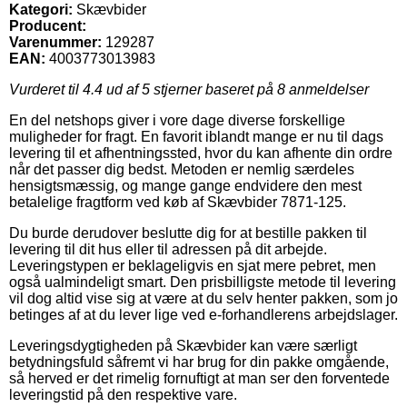
Kategori:
Skævbider
Producent:
Varenummer:
129287
EAN:
4003773013983
Vurderet til
4.4
ud af 5 stjerner baseret på
8
anmeldelser
En del netshops giver i vore dage diverse forskellige
muligheder for fragt. En favorit iblandt mange er nu til dags
levering til et afhentningssted, hvor du kan afhente din ordre
når det passer dig bedst. Metoden er nemlig særdeles
hensigtsmæssig, og mange gange endvidere den mest
betalelige fragtform ved køb af Skævbider 7871-125.
Du burde derudover beslutte dig for at bestille pakken til
levering til dit hus eller til adressen på dit arbejde.
Leveringstypen er beklageligvis en sjat mere pebret, men
også ualmindeligt smart. Den prisbilligste metode til levering
vil dog altid vise sig at være at du selv henter pakken, som jo
betinges af at du lever lige ved e-forhandlerens arbejdslager.
Leveringsdygtigheden på Skævbider kan være særligt
betydningsfuld såfremt vi har brug for din pakke omgående,
så herved er det rimelig fornuftigt at man ser den forventede
leveringstid på den respektive vare.