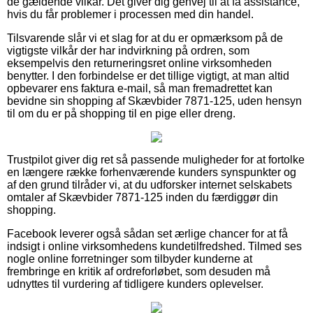
de gældende vilkår. Det giver dig genvej til at få assistance,
hvis du får problemer i processen med din handel.
Tilsvarende slår vi et slag for at du er opmærksom på de
vigtigste vilkår der har indvirkning på ordren, som
eksempelvis den returneringsret online virksomheden
benytter. I den forbindelse er det tillige vigtigt, at man altid
opbevarer ens faktura e-mail, så man fremadrettet kan
bevidne sin shopping af Skævbider 7871-125, uden hensyn
til om du er på shopping til en pige eller dreng.
Trustpilot giver dig ret så passende muligheder for at fortolke
en længere række forhenværende kunders synspunkter og
af den grund tilråder vi, at du udforsker internet selskabets
omtaler af Skævbider 7871-125 inden du færdiggør din
shopping.
Facebook leverer også sådan set ærlige chancer for at få
indsigt i online virksomhedens kundetilfredshed. Tilmed ses
nogle online forretninger som tilbyder kunderne at
frembringe en kritik af ordreforløbet, som desuden må
udnyttes til vurdering af tidligere kunders oplevelser.