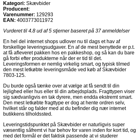
Kategori:
Skævbider
Producent:
Varenummer:
129293
EAN:
4003773011972
Vurderet til
4.8
ud af 5 stjerner baseret på
37
anmeldelser
En hel del internet shops udlover nu til dags et hav af
forskellige leveringsudgaver. En af de mest benyttede er p.t.
at få afleveret pakken hos en pakkeshop, og så kan du bare
gå forbi efter produkterne når der er tid til det.
Leveringsformen er nemlig virkelig smart, og typisk tilmed
den mest letkøbte leveringsmåde ved køb af Skævbider
7803-125.
Du burde også tænke over at vælge at få sendt til din
lejlighed eller hus eller til din arbejdsplads. Fragttypen viser
sig sædvanligvis en tak dyrere, men endda ekstremt smart.
Den mest letkøbte fragttype er dog at hente ordren selv,
hvilket står og falder med at du befinder dig nær internet
butikkens tilholdssted.
Leveringstidspunktet på Skævbider er naturligvis super
væsentlig såfremt vi har behov for varen inden for kort tid, og
med det formål er det faktisk passende at vi studerer