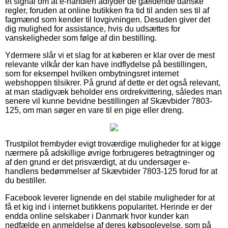
et signal om at e-handlen adlyder de gældende danske
regler, foruden at online butikken fra tid til anden ses til af
fagmænd som kender til lovgivningen. Desuden giver det
dig mulighed for assistance, hvis du udsættes for
vanskeligheder som følge af din bestilling.
Ydermere slår vi et slag for at køberen er klar over de mest
relevante vilkår der kan have indflydelse på bestillingen,
som for eksempel hvilken ombytningsret internet
webshoppen tilsikrer. På grund af dette er det også relevant,
at man stadigvæk beholder ens ordrekvittering, således man
senere vil kunne bevidne bestillingen af Skævbider 7803-
125, om man søger en vare til en pige eller dreng.
Trustpilot frembyder evigt troværdige muligheder for at kigge
nærmere på adskillige øvrige forbrugeres betragtninger og
af den grund er det prisværdigt, at du undersøger e-
handlens bedømmelser af Skævbider 7803-125 forud for at
du bestiller.
Facebook leverer lignende en del stabile muligheder for at
få et kig ind i internet butikkens popularitet. Herinde er der
endda online selskaber i Danmark hvor kunder kan
nedfælde en anmeldelse af deres købsoplevelse, som på