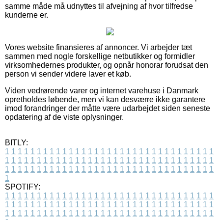
samme måde må udnyttes til afvejning af hvor tilfredse
kunderne er.
Vores website finansieres af annoncer. Vi arbejder tæt
sammen med nogle forskellige netbutikker og formidler
virksomhedernes produkter, og opnår honorar forudsat den
person vi sender videre laver et køb.
Viden vedrørende varer og internet varehuse i Danmark
opretholdes løbende, men vi kan desværre ikke garantere
imod forandringer der måtte være udarbejdet siden seneste
opdatering af de viste oplysninger.
BITLY:
1
1
1
1
1
1
1
1
1
1
1
1
1
1
1
1
1
1
1
1
1
1
1
1
1
1
1
1
1
1
1
1
1
1
1
1
1
1
1
1
1
1
1
1
1
1
1
1
1
1
1
1
1
1
1
1
1
1
1
1
1
1
1
1
1
1
1
1
1
1
1
1
1
1
1
1
1
1
1
1
1
1
1
1
1
1
1
1
1
1
1
1
1
1
1
1
1
1
1
1
SPOTIFY:
1
1
1
1
1
1
1
1
1
1
1
1
1
1
1
1
1
1
1
1
1
1
1
1
1
1
1
1
1
1
1
1
1
1
1
1
1
1
1
1
1
1
1
1
1
1
1
1
1
1
1
1
1
1
1
1
1
1
1
1
1
1
1
1
1
1
1
1
1
1
1
1
1
1
1
1
1
1
1
1
1
1
1
1
1
1
1
1
1
1
1
1
1
1
1
1
1
1
1