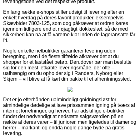
leveringstiden ved det respektive produkt.
En lang række e-shops stiller udsigt til levering efter en
enkelt hverdag på deres favorit produkter, eksempelvis
Skævbider 7803-125, som dog påkræver at ordren køres
igennem tidligere end et nøjagtigt klokkeslæt, så de med
sikkerhed kan nå at få varerne klar inden de lageransatte får
fri.
Nogle enkelte netbutikker garanterer levering uden
beregning, men i de fleste tilfælde afkræver det at du
shopper for et fastslået beløb. Derudover bør man beslutte
sig for den mest letkøbte leveringsmåde, der ofte –
uafhængig om du opholder sig i Randers, Nyborg eller
Skjern – vil blive at få kørt din pakke til et afhentningssted.
Det er jo efterhånden ualmindeligt gnidningsløst for
almindelige dødelige at lave prissammenligning på tværs af
internet forretninger, og herved har adskillige e-butikker
fundet det nødvendigt at nedsætte salgsværdien på en
række af deres varer – til juniorer, men ligeledes til damer og
herrer – markant, og endda nogle gange byde på gratis
levering.