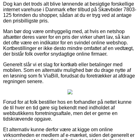
Dog kan det trods alt blive lønnende at besigtige forskellige
internet varehuse i Danmark efter tilbud på Skævbider 7803-
125 forinden du shopper, sådan at du er tryg ved at antage
den prisbilligste pris.
Man bør dog være omhyggelig med, at hvis en netshop
afsætter deres varer for en pris der virker uhørt lav, så kan
det ofte være en indikator for en svindel online webshop.
Kortbestillinger er ikke desto mindre omfattet af en vedtægt,
der bistår folk overfor snydagtige online firmaer.
Generelt slår vi et slag for kortkøb eller betalinger med
mobilen. Som en alternativ mulighed bør du drage nytte af
en løsning som fx ViaBill, forudsat du foretrækker at afdrage
regningen senere.
Forud for at folk bestiller hos en forhandler på nettet kunne
de til hver en tid gøre sig bekendt med indholdet af
webbutikkens forretningsaftale, men det er gerne en
tidskrævende opgave.
Et alternativ kunne derfor være at kigge om online
virksomheden er medlem af e-mærket, siden det generelt er