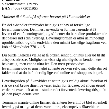
Varenummer:
129295
EAN:
4003773011965
Vurderet til
4.6
ud af 5 stjerner baseret på
15
anmeldelser
En del e-handler frembyder heldigvis et hav af forskellige
leveringsmetoder. Den mest anvendte er for nærværende at få
leveret til et afhentningssted, og så henter du bare dine produkter når
det passer ind i din hverdag. Leveringsformen er altså ualmindeligt
uproblematisk, og ofte endvidere den mindst kostelige fragtform ved
køb af Skævbider 7701-115.
Du burde ligeledes vælge at få ordren sendt til dit hus eller ud til dit
arbejdes adresse. Muligheden viser sig uheldigvis en kende mere
bekostelig, men endda ultra let. Den mest prisbevidste
leveringsmetode er unægtelig at hente pakken selv, men dette står og
falder med at du befinder dig lige ved online webshoppens bopæl.
Leveringstiden på Skævbider er naturligvis vældig aktuel forudsat vi
står og skal bruge dine nye varer inden for få dage, og af den grund
er det ret essentielt at man studerer det forventede leveringstidspunkt
på den pågældende vare.
Temmelig mange online firmaer garanterer levering på blot en enkelt
hverdag på mange af deres varenumre, eksempelvis Skævbider