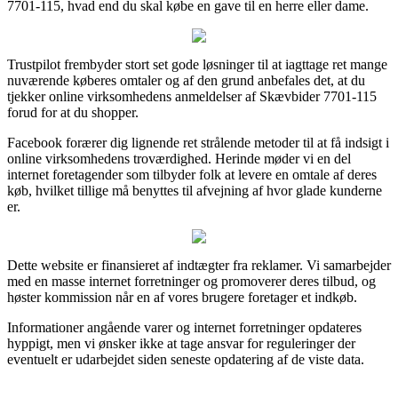
7701-115, hvad end du skal købe en gave til en herre eller dame.
Trustpilot frembyder stort set gode løsninger til at iagttage ret mange
nuværende køberes omtaler og af den grund anbefales det, at du
tjekker online virksomhedens anmeldelser af Skævbider 7701-115
forud for at du shopper.
Facebook forærer dig lignende ret strålende metoder til at få indsigt i
online virksomhedens troværdighed. Herinde møder vi en del
internet foretagender som tilbyder folk at levere en omtale af deres
køb, hvilket tillige må benyttes til afvejning af hvor glade kunderne
er.
Dette website er finansieret af indtægter fra reklamer. Vi samarbejder
med en masse internet forretninger og promoverer deres tilbud, og
høster kommission når en af vores brugere foretager et indkøb.
Informationer angående varer og internet forretninger opdateres
hyppigt, men vi ønsker ikke at tage ansvar for reguleringer der
eventuelt er udarbejdet siden seneste opdatering af de viste data.