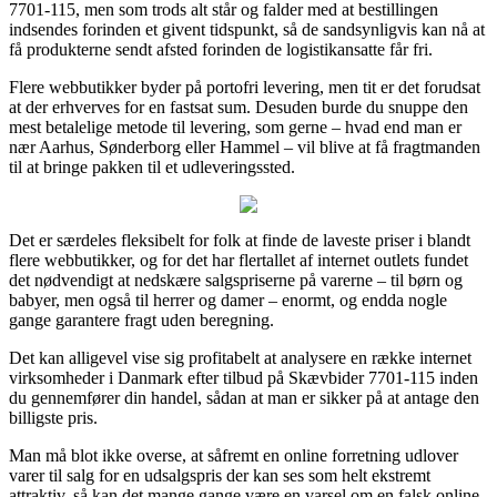
7701-115, men som trods alt står og falder med at bestillingen
indsendes forinden et givent tidspunkt, så de sandsynligvis kan nå at
få produkterne sendt afsted forinden de logistikansatte får fri.
Flere webbutikker byder på portofri levering, men tit er det forudsat
at der erhverves for en fastsat sum. Desuden burde du snuppe den
mest betalelige metode til levering, som gerne – hvad end man er
nær Aarhus, Sønderborg eller Hammel – vil blive at få fragtmanden
til at bringe pakken til et udleveringssted.
Det er særdeles fleksibelt for folk at finde de laveste priser i blandt
flere webbutikker, og for det har flertallet af internet outlets fundet
det nødvendigt at nedskære salgspriserne på varerne – til børn og
babyer, men også til herrer og damer – enormt, og endda nogle
gange garantere fragt uden beregning.
Det kan alligevel vise sig profitabelt at analysere en række internet
virksomheder i Danmark efter tilbud på Skævbider 7701-115 inden
du gennemfører din handel, sådan at man er sikker på at antage den
billigste pris.
Man må blot ikke overse, at såfremt en online forretning udlover
varer til salg for en udsalgspris der kan ses som helt ekstremt
attraktiv, så kan det mange gange være en varsel om en falsk online