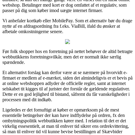
webshop. Betalinger med kort er dog omfattet af et regulativ, som
passer på dig som køber imod uægte internet firmaer.
Vi anbefaler kortkøb eller MobilePay. Som et alternativ bør du drage
nytte af en afdragsordning fra f.eks. ViaBill, ifald du ønsker at
afbetale omkostningerne senere.
Før folk shopper hos en forretning på nettet behøver de altid betragte
webbutikkens forretningsvilkår, men det er normalt ikke særlig
spændende.
Et alternativt forslag kan derfor være at se nærmere på hvorvidt e-
firmaet er medlem af e-mærket, siden det almindeligvis er et bevis på
at online webshoppen adlyder de officielle regler, samt at internet
selskabet tit kigges til af jurister der forstår de gældende regulativer.
Dette er en god lejlighed til bistand, såfremt du får vanskeligheder i
processen med dit indkøb.
Ligeledes er det fornuftigt at køber er opmærksom på de mest
essentielle betingelser der kan have indflydelse på ordren, fx den
ombytningspolitik webbutikken kører med. I relation til det er det
virkelig essesentielt, at man til enhver tid sikrer ens ordrekvittering,
så man til enhver tid vil kunne bevise bestillingen af Skævbider