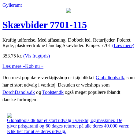
Gylleramt
Skævbider 7701-115
Kraftig udførelse. Med affasning. Dobbelt led. Returfjeder. Poleret.
Røde, plastovertrukne håndtag.Skævbider. Knipex 7701
(Læs mere)
353.75
kr.
(Vis fragtpris)
Læs mere »
Køb nu »
Den mest populære værktøjsshop er i øjeblikket
Globaltools.dk
, som
har et stort udvalg i værktøj. Desuden er webshops som
DorchDanola.dk
og
Toolster.dk
også meget populære iblandt
danske forbrugere.
Globaltools.dk har et stort udvalg i værktøj og maskiner. De
giver prisgaranti og 60 dages returret på alle deres 40.000 varer.
Klik her for at se deres udvalg.