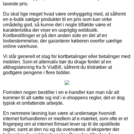
laveste pris.
Du skal lige meget hvad være omhyggelig med, at såfremt
en e-butik sælger produkter til en pris som kan virke
umådelig god, så kunne det i nogle tilfælde være et
karakteristika der viser en uoprigtig webbutik.
Kortbestillinger er på den anden side en del af en
lovbestemmelse, der garanterer køberen overfor uærlige
online varehuse.
Vi slår generelt et slag for kortbetalinger eller betalinger med
mobilen. Som et alternativ bør du drage fordel af en
afdragsløsning fra fx ViaBill, såfremt du tilstræber at
godtgøre pengene i flere bidder.
Forinden nogen bestiller i en e-handler kan man når alt
kommer til alt sætte sig ind i e-shoppens regler, det er dog
typisk et omfattende arbejde.
En nemmere løsning kan være at undersøge hvorvidt
internet forhandleren er medlem af e-mærket, som ofte er et
fingerpeg om at internet firmaet lever op til de opstillede
regler, samt at den nu og da overværes af eksperter der