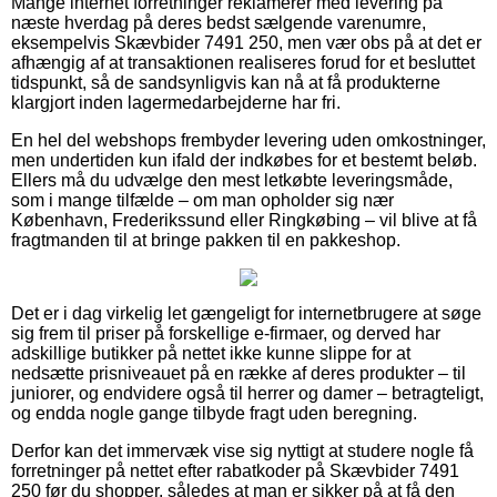
Mange internet forretninger reklamerer med levering på
næste hverdag på deres bedst sælgende varenumre,
eksempelvis Skævbider 7491 250, men vær obs på at det er
afhængig af at transaktionen realiseres forud for et besluttet
tidspunkt, så de sandsynligvis kan nå at få produkterne
klargjort inden lagermedarbejderne har fri.
En hel del webshops frembyder levering uden omkostninger,
men undertiden kun ifald der indkøbes for et bestemt beløb.
Ellers må du udvælge den mest letkøbte leveringsmåde,
som i mange tilfælde – om man opholder sig nær
København, Frederikssund eller Ringkøbing – vil blive at få
fragtmanden til at bringe pakken til en pakkeshop.
Det er i dag virkelig let gængeligt for internetbrugere at søge
sig frem til priser på forskellige e-firmaer, og derved har
adskillige butikker på nettet ikke kunne slippe for at
nedsætte prisniveauet på en række af deres produkter – til
juniorer, og endvidere også til herrer og damer – betragteligt,
og endda nogle gange tilbyde fragt uden beregning.
Derfor kan det immervæk vise sig nyttigt at studere nogle få
forretninger på nettet efter rabatkoder på Skævbider 7491
250 før du shopper, således at man er sikker på at få den