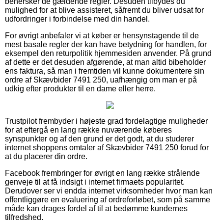
behersker de gældende regler. Desuden tilbydes du
mulighed for at blive assisteret, såfremt du bliver udsat for
udfordringer i forbindelse med din handel.
For øvrigt anbefaler vi at køber er hensynstagende til de
mest basale regler der kan have betydning for handlen, for
eksempel den returpolitik hjemmesiden anvender. På grund
af dette er det desuden afgørende, at man altid bibeholder
ens faktura, så man i fremtiden vil kunne dokumentere sin
ordre af Skævbider 7491 250, uafhængig om man er på
udkig efter produkter til en dame eller herre.
Trustpilot frembyder i højeste grad fordelagtige muligheder
for at eftergå en lang række nuværende køberes
synspunkter og af den grund er det godt, at du studerer
internet shoppens omtaler af Skævbider 7491 250 forud for
at du placerer din ordre.
Facebook frembringer for øvrigt en lang række strålende
genveje til at få indsigt i internet firmaets popularitet.
Derudover ser vi endda internet virksomheder hvor man kan
offentliggøre en evaluering af ordreforløbet, som på samme
måde kan drages fordel af til at bedømme kundernes
tilfredshed.