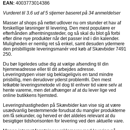
EAN:
4003773014386
Vurderet til
3.6
ud af 5 stjerner baseret på
34
anmeldelser
Masser af shops på nettet udlover nu om stunder et hav af
forskellige løsninger til levering. Den mest populære er
efterhånden afhentningssteder, og så skal du blot gå forbi
efter dine nye produkter når det passer ind i din kalender.
Muligheden er nemlig ret så enkel, samt desuden ydermere
den prisbilligste leveringsmanér ved køb af Skævbider 7491
250.
Du bør ligeledes udse dig at vælge afsending til din
hjemmeadresse eller til dit arbejdes adresse.
Leveringstypen viser sig beklageligvis en tand mindre
prisbillig, men derudover yderst problemfri. Den mest
letkøbte leveringsmetode vil dog til enhver tid være selv at
hente varerne, men det afhænger af at du lever lige ved
online butikkens hjemsted.
Leveringshastigheden på Skævbider kan vise sig at være
usædvanlig bestemmende forudsat du mangler produkterne
om få sekunder, og herved er det aldeles relevant at du
besigtiger tidshorisonten for levering ved den aktuelle vare.