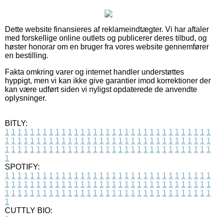
Dette website finansieres af reklameindtægter. Vi har aftaler
med forskellige online outlets og publicerer deres tilbud, og
høster honorar om en bruger fra vores website gennemfører
en bestilling.
Fakta omkring varer og internet handler understøttes
hyppigt, men vi kan ikke give garantier imod korrektioner der
kan være udført siden vi nyligst opdaterede de anvendte
oplysninger.
BITLY:
1
1
1
1
1
1
1
1
1
1
1
1
1
1
1
1
1
1
1
1
1
1
1
1
1
1
1
1
1
1
1
1
1
1
1
1
1
1
1
1
1
1
1
1
1
1
1
1
1
1
1
1
1
1
1
1
1
1
1
1
1
1
1
1
1
1
1
1
1
1
1
1
1
1
1
1
1
1
1
1
1
1
1
1
1
1
1
1
1
1
1
1
1
1
1
1
1
1
1
1
SPOTIFY:
1
1
1
1
1
1
1
1
1
1
1
1
1
1
1
1
1
1
1
1
1
1
1
1
1
1
1
1
1
1
1
1
1
1
1
1
1
1
1
1
1
1
1
1
1
1
1
1
1
1
1
1
1
1
1
1
1
1
1
1
1
1
1
1
1
1
1
1
1
1
1
1
1
1
1
1
1
1
1
1
1
1
1
1
1
1
1
1
1
1
1
1
1
1
1
1
1
1
1
1
CUTTLY BIO: