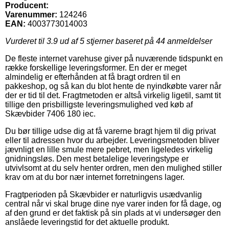
Producent:
Varenummer:
124246
EAN:
4003773014003
Vurderet til
3.9
ud af 5 stjerner baseret på
44
anmeldelser
De fleste internet varehuse giver på nuværende tidspunkt en
række forskellige leveringsformer. En der er meget
almindelig er efterhånden at få bragt ordren til en
pakkeshop, og så kan du blot hente de nyindkøbte varer når
der er tid til det. Fragtmetoden er altså virkelig ligetil, samt tit
tillige den prisbilligste leveringsmulighed ved køb af
Skævbider 7406 180 iec.
Du bør tillige udse dig at få varerne bragt hjem til dig privat
eller til adressen hvor du arbejder. Leveringsmetoden bliver
jævnligt en lille smule mere pebret, men ligeledes virkelig
gnidningsløs. Den mest betalelige leveringstype er
utvivlsomt at du selv henter ordren, men den mulighed stiller
krav om at du bor nær internet forretningens lager.
Fragtperioden på Skævbider er naturligvis usædvanlig
central når vi skal bruge dine nye varer inden for få dage, og
af den grund er det faktisk på sin plads at vi undersøger den
anslåede leveringstid for det aktuelle produkt.