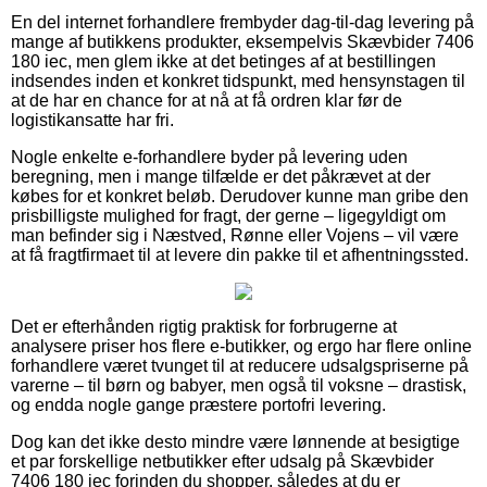
En del internet forhandlere frembyder dag-til-dag levering på
mange af butikkens produkter, eksempelvis Skævbider 7406
180 iec, men glem ikke at det betinges af at bestillingen
indsendes inden et konkret tidspunkt, med hensynstagen til
at de har en chance for at nå at få ordren klar før de
logistikansatte har fri.
Nogle enkelte e-forhandlere byder på levering uden
beregning, men i mange tilfælde er det påkrævet at der
købes for et konkret beløb. Derudover kunne man gribe den
prisbilligste mulighed for fragt, der gerne – ligegyldigt om
man befinder sig i Næstved, Rønne eller Vojens – vil være
at få fragtfirmaet til at levere din pakke til et afhentningssted.
Det er efterhånden rigtig praktisk for forbrugerne at
analysere priser hos flere e-butikker, og ergo har flere online
forhandlere været tvunget til at reducere udsalgspriserne på
varerne – til børn og babyer, men også til voksne – drastisk,
og endda nogle gange præstere portofri levering.
Dog kan det ikke desto mindre være lønnende at besigtige
et par forskellige netbutikker efter udsalg på Skævbider
7406 180 iec forinden du shopper, således at du er