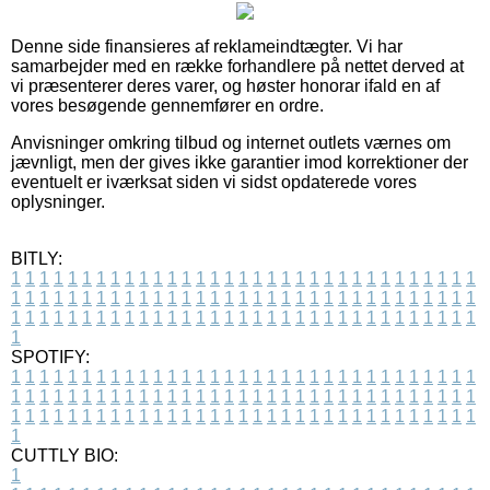
Denne side finansieres af reklameindtægter. Vi har
samarbejder med en række forhandlere på nettet derved at
vi præsenterer deres varer, og høster honorar ifald en af
vores besøgende gennemfører en ordre.
Anvisninger omkring tilbud og internet outlets værnes om
jævnligt, men der gives ikke garantier imod korrektioner der
eventuelt er iværksat siden vi sidst opdaterede vores
oplysninger.
BITLY:
1
1
1
1
1
1
1
1
1
1
1
1
1
1
1
1
1
1
1
1
1
1
1
1
1
1
1
1
1
1
1
1
1
1
1
1
1
1
1
1
1
1
1
1
1
1
1
1
1
1
1
1
1
1
1
1
1
1
1
1
1
1
1
1
1
1
1
1
1
1
1
1
1
1
1
1
1
1
1
1
1
1
1
1
1
1
1
1
1
1
1
1
1
1
1
1
1
1
1
1
SPOTIFY:
1
1
1
1
1
1
1
1
1
1
1
1
1
1
1
1
1
1
1
1
1
1
1
1
1
1
1
1
1
1
1
1
1
1
1
1
1
1
1
1
1
1
1
1
1
1
1
1
1
1
1
1
1
1
1
1
1
1
1
1
1
1
1
1
1
1
1
1
1
1
1
1
1
1
1
1
1
1
1
1
1
1
1
1
1
1
1
1
1
1
1
1
1
1
1
1
1
1
1
1
CUTTLY BIO:
1