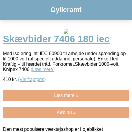
Gylleramt
Skævbider 7406 180 iec
Med isolering iht. IEC 60900 til arbejde under spænding op
til 1000 volt (af specielt uddannet personale). Enkelt led.
Kraftig – til hærdet tråd. Forkromet.Skævbider 1000-volt.
Knipex 7406
(Læs mere)
410
kr.
(Vis fragtpris)
Læs mere »
Køb nu »
Den mest populære værktøjsshop er i øjeblikket