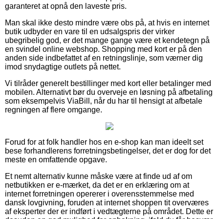
garanteret at opnå den laveste pris.
Man skal ikke desto mindre være obs på, at hvis en internet
butik udbyder en vare til en udsalgspris der virker
ubegribelig god, er det mange gange være et kendetegn på
en svindel online webshop. Shopping med kort er på den
anden side indbefattet af en retningslinje, som værner dig
imod snydagtige outlets på nettet.
Vi tilråder generelt bestillinger med kort eller betalinger med
mobilen. Alternativt bør du overveje en løsning på afbetaling
som eksempelvis ViaBill, når du har til hensigt at afbetale
regningen af flere omgange.
Forud for at folk handler hos en e-shop kan man ideelt set
bese forhandlerens forretningsbetingelser, det er dog for det
meste en omfattende opgave.
Et nemt alternativ kunne måske være at finde ud af om
netbutikken er e-mærket, da det er en erklæring om at
internet forretningen opererer i overensstemmelse med
dansk lovgivning, foruden at internet shoppen tit overværes
af eksperter der er indført i vedtægterne på området. Dette er