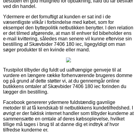
desuden en god mulighed for opbakning, ifald du får besvær
ved din handel.
Ydermere er det fornuftigt at kunden er sat ind i de
væsentligste vilkår i forbindelse med købet, som for
eksempel den byttepolitik netbutikken benytter. I den relation
er det tilmed afgørende, at man til enhver tid bibeholder ens
e-mail kvittering, således man senere vil kunne eftervise sin
bestilling af Skævbider 7406 180 iec, ligegyldigt om man
søger produkter til en kvinde eller mand.
Trustpilot tilbyder dig fuldt ud uafhængige genveje til at
vurdere en længere række forhenværende brugeres domme
og på grund af dette støtter vi, at du gennemgår online
butikkens omtaler af Skævbider 7406 180 iec forinden du
lægger din bestilling.
Facebook genererer ydermere fuldstændig gavnlige
metoder til at få kendskab til netbutikkens kundetilfredshed. I
øvrigt er der faktisk internet handler som tilbyder kunderne at
sammensætte en omtale af deres købsoplevelse, hvilket
tillige må tages i brug til at danne dig et indtryk af hvor
tilfredse kunderne er.