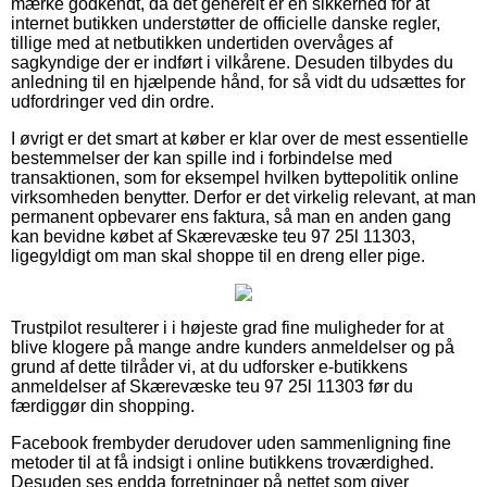
mærke godkendt, da det generelt er en sikkerhed for at
internet butikken understøtter de officielle danske regler,
tillige med at netbutikken undertiden overvåges af
sagkyndige der er indført i vilkårene. Desuden tilbydes du
anledning til en hjælpende hånd, for så vidt du udsættes for
udfordringer ved din ordre.
I øvrigt er det smart at køber er klar over de mest essentielle
bestemmelser der kan spille ind i forbindelse med
transaktionen, som for eksempel hvilken byttepolitik online
virksomheden benytter. Derfor er det virkelig relevant, at man
permanent opbevarer ens faktura, så man en anden gang
kan bevidne købet af Skærevæske teu 97 25l 11303,
ligegyldigt om man skal shoppe til en dreng eller pige.
Trustpilot resulterer i i højeste grad fine muligheder for at
blive klogere på mange andre kunders anmeldelser og på
grund af dette tilråder vi, at du udforsker e-butikkens
anmeldelser af Skærevæske teu 97 25l 11303 før du
færdiggør din shopping.
Facebook frembyder derudover uden sammenligning fine
metoder til at få indsigt i online butikkens troværdighed.
Desuden ses endda forretninger på nettet som giver