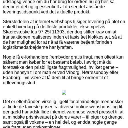
udslagsgivende om du har brug for ordren nu og her, så
derfor er det rigtig essentielt at du ser det anslåede
leveringstidspunkt ved det aktuelle produkt.
Størstedelen af internet webshops tilsiger levering på blot en
enkelt hverdag på de fleste produkter, eksempelvis
Skærevæske teu 97 25l 11303, der dog stiller krav om at
transaktionen realiseres inden et fastslået klokkeslæt, så at
de har mulighed for at nå at få varerne betjent forinden
logistikmedarbejderne har fyraften.
Nogle få e-forhandlere frembyder gratis fragt, men oftest kun
såfremt man køber for et bestemt beløb. I øvrigt må du
foretrække den prisbilligste fragtmulighed, hvilket gerne –
uden hensyn til om man er ved Viborg, Nørresundby eller
Faaborg – vil være at få dem til at bringe ordren til et
udleveringssted.
Det er efterhånden virkelig ligetil for almindelige mennesker
at finde de laveste priser fra diverse online webshops, og til
gengæld har adskillige internet varehuse været presset til at
at mindske prisniveauet på deres varer – til piger og drenge,
samt også til voksne – en hel del, og endda nogle gange
yde fragt uden omkostninger.