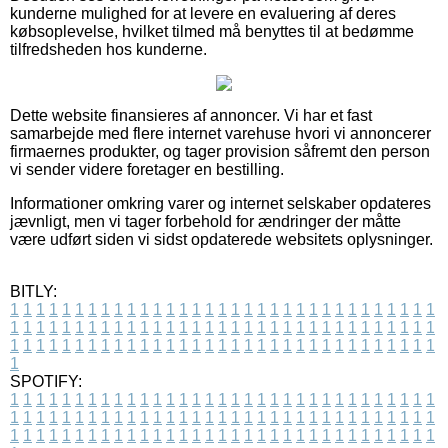
kunderne mulighed for at levere en evaluering af deres
købsoplevelse, hvilket tilmed må benyttes til at bedømme
tilfredsheden hos kunderne.
Dette website finansieres af annoncer. Vi har et fast
samarbejde med flere internet varehuse hvori vi annoncerer
firmaernes produkter, og tager provision såfremt den person
vi sender videre foretager en bestilling.
Informationer omkring varer og internet selskaber opdateres
jævnligt, men vi tager forbehold for ændringer der måtte
være udført siden vi sidst opdaterede websitets oplysninger.
BITLY:
1
1
1
1
1
1
1
1
1
1
1
1
1
1
1
1
1
1
1
1
1
1
1
1
1
1
1
1
1
1
1
1
1
1
1
1
1
1
1
1
1
1
1
1
1
1
1
1
1
1
1
1
1
1
1
1
1
1
1
1
1
1
1
1
1
1
1
1
1
1
1
1
1
1
1
1
1
1
1
1
1
1
1
1
1
1
1
1
1
1
1
1
1
1
1
1
1
1
1
1
SPOTIFY:
1
1
1
1
1
1
1
1
1
1
1
1
1
1
1
1
1
1
1
1
1
1
1
1
1
1
1
1
1
1
1
1
1
1
1
1
1
1
1
1
1
1
1
1
1
1
1
1
1
1
1
1
1
1
1
1
1
1
1
1
1
1
1
1
1
1
1
1
1
1
1
1
1
1
1
1
1
1
1
1
1
1
1
1
1
1
1
1
1
1
1
1
1
1
1
1
1
1
1