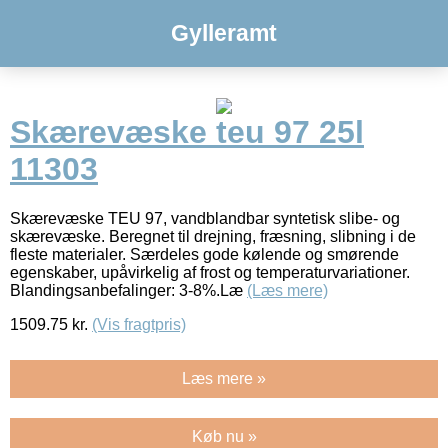
Gylleramt
Skærevæske teu 97 25l
11303
Skærevæske TEU 97, vandblandbar syntetisk slibe- og
skærevæske. Beregnet til drejning, fræsning, slibning i de
fleste materialer. Særdeles gode kølende og smørende
egenskaber, upåvirkelig af frost og temperaturvariationer.
Blandingsanbefalinger: 3-8%.Læ
(Læs mere)
1509.75
kr.
(Vis fragtpris)
Læs mere »
Køb nu »