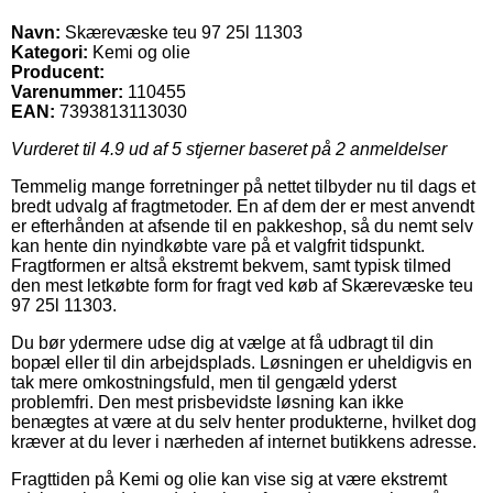
Navn:
Skærevæske teu 97 25l 11303
Kategori:
Kemi og olie
Producent:
Varenummer:
110455
EAN:
7393813113030
Vurderet til
4.9
ud af 5 stjerner baseret på
2
anmeldelser
Temmelig mange forretninger på nettet tilbyder nu til dags et
bredt udvalg af fragtmetoder. En af dem der er mest anvendt
er efterhånden at afsende til en pakkeshop, så du nemt selv
kan hente din nyindkøbte vare på et valgfrit tidspunkt.
Fragtformen er altså ekstremt bekvem, samt typisk tilmed
den mest letkøbte form for fragt ved køb af Skærevæske teu
97 25l 11303.
Du bør ydermere udse dig at vælge at få udbragt til din
bopæl eller til din arbejdsplads. Løsningen er uheldigvis en
tak mere omkostningsfuld, men til gengæld yderst
problemfri. Den mest prisbevidste løsning kan ikke
benægtes at være at du selv henter produkterne, hvilket dog
kræver at du lever i nærheden af internet butikkens adresse.
Fragttiden på Kemi og olie kan vise sig at være ekstremt