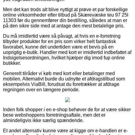
Men det kan trods alt blive nyttigt at prøve et par forskellige
online virksomheder efter tilbud på Skærevæske teu 97 25l
11303 før du gennemfører din bestilling, således at man er
på den sikre side med at antage den mest betalelige pris.
Du må imidlertid være så påvagt, at hvis en e-forretning
tilbyder produkter for en pris som virker helt fantastisk
favorabel, kunne det undertiden være et bevis på en
uoprigtig e-butik. Handler med kort er imidlertid indbefattet af
Indsigelsesordningen, hvilket hjælper dig imod fup online
butikker.
Generelt tilråder vi køb med kort eller betalinger med
mobilen. Alternativt burde du udnytte et afdragstilbud som
eksempelvis ViaBill, forudsat du foretrækker at afdrage
regningen over en længere periode.
Inden folk shopper i en e-shop behøver de for at være sikker
bese webshoppens forretningsaftale, men det er
almindeligvis ikke særlig spændende.
Et andet alternativ kunne være at kigge om e-handlen er e-