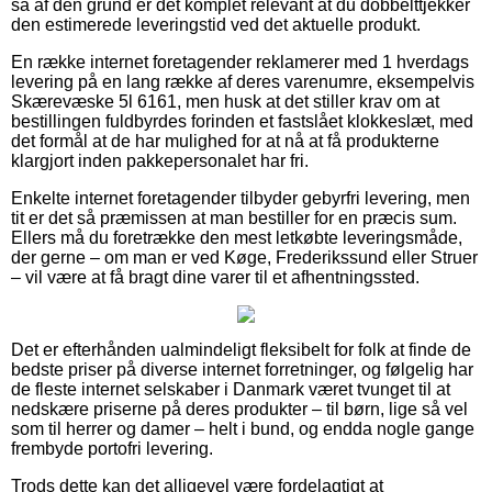
så af den grund er det komplet relevant at du dobbelttjekker
den estimerede leveringstid ved det aktuelle produkt.
En række internet foretagender reklamerer med 1 hverdags
levering på en lang række af deres varenumre, eksempelvis
Skærevæske 5l 6161, men husk at det stiller krav om at
bestillingen fuldbyrdes forinden et fastslået klokkeslæt, med
det formål at de har mulighed for at nå at få produkterne
klargjort inden pakkepersonalet har fri.
Enkelte internet foretagender tilbyder gebyrfri levering, men
tit er det så præmissen at man bestiller for en præcis sum.
Ellers må du foretrække den mest letkøbte leveringsmåde,
der gerne – om man er ved Køge, Frederikssund eller Struer
– vil være at få bragt dine varer til et afhentningssted.
Det er efterhånden ualmindeligt fleksibelt for folk at finde de
bedste priser på diverse internet forretninger, og følgelig har
de fleste internet selskaber i Danmark været tvunget til at
nedskære priserne på deres produkter – til børn, lige så vel
som til herrer og damer – helt i bund, og endda nogle gange
frembyde portofri levering.
Trods dette kan det alligevel være fordelagtigt at