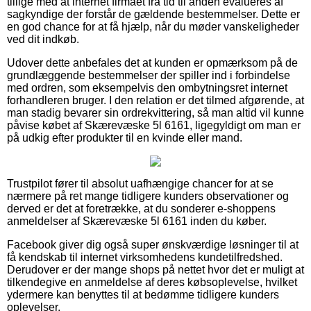
tillige med at internet firmaet fra tid til anden evalueres af
sagkyndige der forstår de gældende bestemmelser. Dette er
en god chance for at få hjælp, når du møder vanskeligheder
ved dit indkøb.
Udover dette anbefales det at kunden er opmærksom på de
grundlæggende bestemmelser der spiller ind i forbindelse
med ordren, som eksempelvis den ombytningsret internet
forhandleren bruger. I den relation er det tilmed afgørende, at
man stadig bevarer sin ordrekvittering, så man altid vil kunne
påvise købet af Skærevæske 5l 6161, ligegyldigt om man er
på udkig efter produkter til en kvinde eller mand.
Trustpilot fører til absolut uafhængige chancer for at se
nærmere på ret mange tidligere kunders observationer og
derved er det at foretrække, at du sonderer e-shoppens
anmeldelser af Skærevæske 5l 6161 inden du køber.
Facebook giver dig også super ønskværdige løsninger til at
få kendskab til internet virksomhedens kundetilfredshed.
Derudover er der mange shops på nettet hvor det er muligt at
tilkendegive en anmeldelse af deres købsoplevelse, hvilket
ydermere kan benyttes til at bedømme tidligere kunders
oplevelser.