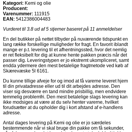
Kategori:
Kemi og olie
Producent:
Varenummer:
111915
EAN:
5412386004483
Vurderet til
3.8
ud af 5 stjerner baseret på
11
anmeldelser
En del butikker på nettet tilbyder på nuværende tidspunkt en
lang række forskellige muligheder for fragt. En favorit iblandt
mange er p.t. levering til et afhentningssted, hvor det nemlig
er ret fleksibelt for dig at kunne hente pakken præcis når det
passer dig. Leveringstypen er jo ekstremt ukompliceret, samt
endda ydermere den mest betalelige fragtmetode ved køb af
Skærevæske 5l 6161.
Du kunne tillige afveje for og imod at få varerne leveret hjem
til din privatadresse eller ud til dit arbejdes adresse. Den
viser sig desværre en tand mindre prisbillig, men endvidere
temmelig problemfri. Den mest betalelige slags levering kan
ikke modsiges at være at du selv henter varerne, hvilket
forudsætter at du opholder dig i kort afstand af e-handlens
adresse.
Antal dages levering på Kemi og olie er jo særdeles
bestemmende når vi skal bruge din pakke om få sekunder,