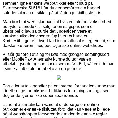
sammenligne enkelte webbutikker efter tilbud på
Skærevæske 5l 6161 før du gennemfører din handel,
således at man er sikker på at få den prisbilligste pris.
Man bør blot være klar over, at hvis en internet virksomhed
udbyder et produkt til salg for en salgspris som er
ubegribelig lav, så burde det undertiden være et
karakteristika der viser en fup internet handler.
Kortbestillinger er i hvert fald indbefattet af et reglement, som
dækker køberen imod bedrageriske online webshops.
Vi slår generelt et slag for køb med gængse betalingskort
eller MobilePay. Alternativt kunne du udnytte en
afbetalingsordning som for eksempel ViaBill, såfremt du har
i sinde at afbetale beløbet over en periode.
Forud for at folk handler på en internet forhandler kunne man
ideelt set gennemløbe e-butikkens forretningsbetingelser,
dog er det gerne ikke super spændende.
Et nemt alternativ kan være at undersøge om online
butikken er e-mærke tilsluttet, fordi det kan være et billede
på at webshoppen forsvarer de gældende danske regler,