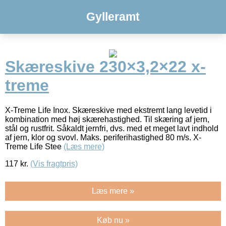
Gylleramt
Skæreskive 230×3,2×22 x-
treme
X-Treme Life Inox. Skæreskive med ekstremt lang levetid i
kombination med høj skærehastighed. Til skæring af jern,
stål og rustfrit. Såkaldt jernfri, dvs. med et meget lavt indhold
af jern, klor og svovl. Maks. periferihastighed 80 m/s. X-
Treme Life Stee
(Læs mere)
117
kr.
(Vis fragtpris)
Læs mere »
Køb nu »