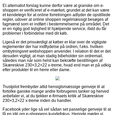
Et alternativt forslag kunne derfor være at granske om e-
shoppen er verificeret af e-mærket, grundet at det kan være
et kendetegn for at online forretningen adlyder de opstillede
regler, udover at online shoppen regelmæssigt besøges af
fagmænd som er indført i bestemmelserne på området. Det
er en rigtig god lejlighed til hjælpende service, ifald du får
problemer i forbindelse med dit køb.
Ligeså er det prisværdigt at køber er klar over de vigtigste
reglementer der har indflydelse på ordren, f.eks. hvilken
ombytningsret webshoppen anvender. I relation til det er det
desuden vigtigt, at man stadig bibeholder sin ordremail,
således man når som helst kan bekræfte bestillingen af
Skæreskive 230×3,2×22 x-treme, hvad end man er på udkig
efter produkter til en herre eller dame.
Trustpilot frembyder altid hensigtsmæssige genveje til at
fortolke ganske mange andre forbrugeres tanker og herved
anbefaler vi, at du tjekker e-firmaets kritik af Skæreskive
230×3,2×22 x-treme inden du handler.
Facebook yder lige så vel sådan set passelige genveje til at
få en idé om e-shoppens kundefokus. Herinde møder vi