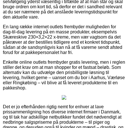
selvfølgelig yderst væsentlig i tilfælde af at man står og skal
bruge ordren om kort tid, så derfor er det i sandhed relevant
at du ser nærmere på det anslåede leveringstidspunkt for
den aktuelle vare.
En lang række internet outlets frembyder muligheden for
dag-til-dag levering på en masse produkter, eksempelvis
Skæreskive 230×3,2×22 x-treme, men vær vagtsom da det
påkræver at der bestilles tidligere end et konkret tidspunkt,
sådan at de sandsynligvis kan nå at få varerne sendt afsted
forud for at pakkepersonalet har fri.
Enkelte online outlets frembyder gratis levering, men i reglen
stiller det krav om at man shopper for et fastsat beløb. Som
alternativ kan du udvælge den prisbilligste løsning til
levering, hvilket gerne – uanset om du bor i Aarhus, Værløse
eller Ringkøbing – vil blive at få leveret produkterne til en
pakkeshop.
Det er jo efterhånden rigtig nemt for enhver at lave
prissammenligning hos diverse internet firmaer i Danmark,
og til tak har adskillige netbutikker fundet det nødvendigt at
nedbringe salgspriserne på produkterne – til piger og
drenge, og desuden også til kvinder og mænd – drastisk, og