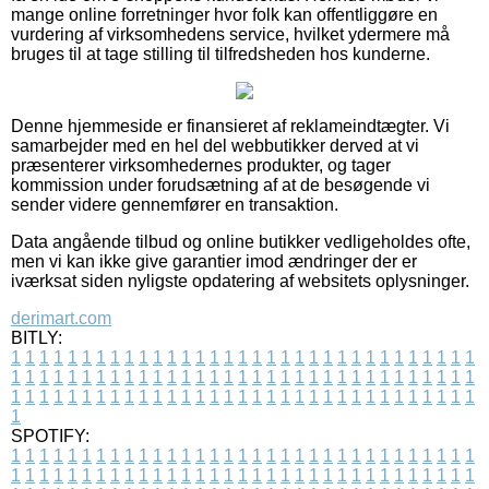
mange online forretninger hvor folk kan offentliggøre en
vurdering af virksomhedens service, hvilket ydermere må
bruges til at tage stilling til tilfredsheden hos kunderne.
Denne hjemmeside er finansieret af reklameindtægter. Vi
samarbejder med en hel del webbutikker derved at vi
præsenterer virksomhedernes produkter, og tager
kommission under forudsætning af at de besøgende vi
sender videre gennemfører en transaktion.
Data angående tilbud og online butikker vedligeholdes ofte,
men vi kan ikke give garantier imod ændringer der er
iværksat siden nyligste opdatering af websitets oplysninger.
derimart.com
BITLY:
1
1
1
1
1
1
1
1
1
1
1
1
1
1
1
1
1
1
1
1
1
1
1
1
1
1
1
1
1
1
1
1
1
1
1
1
1
1
1
1
1
1
1
1
1
1
1
1
1
1
1
1
1
1
1
1
1
1
1
1
1
1
1
1
1
1
1
1
1
1
1
1
1
1
1
1
1
1
1
1
1
1
1
1
1
1
1
1
1
1
1
1
1
1
1
1
1
1
1
1
SPOTIFY:
1
1
1
1
1
1
1
1
1
1
1
1
1
1
1
1
1
1
1
1
1
1
1
1
1
1
1
1
1
1
1
1
1
1
1
1
1
1
1
1
1
1
1
1
1
1
1
1
1
1
1
1
1
1
1
1
1
1
1
1
1
1
1
1
1
1