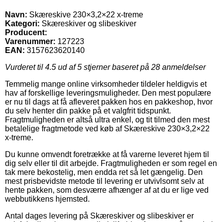
Navn:
Skæreskive 230×3,2×22 x-treme
Kategori:
Skæreskiver og slibeskiver
Producent:
Varenummer:
127223
EAN:
3157623620140
Vurderet til
4.5
ud af 5 stjerner baseret på
28
anmeldelser
Temmelig mange online virksomheder tildeler heldigvis et
hav af forskellige leveringsmuligheder. Den mest populære
er nu til dags at få afleveret pakken hos en pakkeshop, hvor
du selv henter din pakke på et valgfrit tidspunkt.
Fragtmuligheden er altså ultra enkel, og tit tilmed den mest
betalelige fragtmetode ved køb af Skæreskive 230×3,2×22
x-treme.
Du kunne omvendt foretrække at få varerne leveret hjem til
dig selv eller til dit arbejde. Fragtmuligheden er som regel en
tak mere bekostelig, men endda ret så let gængelig. Den
mest prisbevidste metode til levering er utvivlsomt selv at
hente pakken, som desværre afhænger af at du er lige ved
webbutikkens hjemsted.
Antal dages levering på Skæreskiver og slibeskiver er