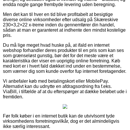
endda nogle gange frembyde levering uden beregning.
Men det kan til hver en tid blive profitabelt at besigtige
diverse online virksomheder efter udsalg på Skæreskive
230×3,2×22 x-treme inden du gennemfører din handel,
sådan at man er garanteret at indhente den mindst kostelige
pris.
Du må lige meget hvad huske på, at ifald en internet
webshop forhandler deres produkter til en pris som kan ses
som grænseløst gunstig, bør det for det meste være et
karakteristika der viser en uoprigtig online forretning. Køb
med kort er i hvert fald dækket ind under en bestemmelse,
som værner dig som kunde overfor fup internet foretagender.
Vi anbefaler køb med betalingskort eller MobilePay.
Alternativt kan du udnytte en afdragsordning fra f.eks.
ViaBill, i tilfælde af at du efterspørger at dække beløbet ude i
fremtiden.
Før folk køber i en internet butik kan de utvivlsomt tyde
virksomhedens forretningsvilkår, dog er det almindeligvis
ikke særlig interessant.