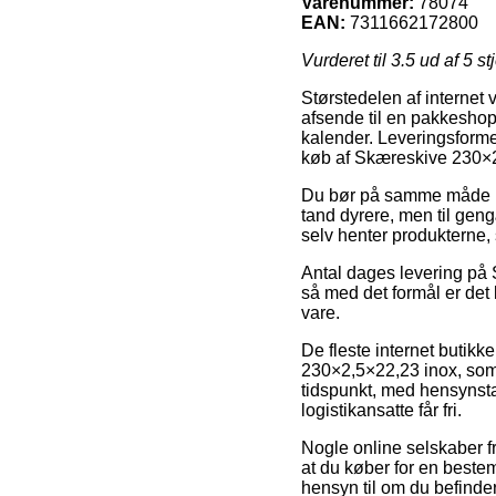
Varenummer:
78074
EAN:
7311662172800
Vurderet til
3.5
ud af 5 st
Størstedelen af internet v
afsende til en pakkeshop,
kalender. Leveringsforme
køb af Skæreskive 230×2
Du bør på samme måde prøv
tand dyrere, men til gen
selv henter produkterne, 
Antal dages levering på 
så med det formål er det
vare.
De fleste internet butik
230×2,5×22,23 inox, som 
tidspunkt, med hensynstag
logistikansatte får fri.
Nogle online selskaber f
at du køber for en bestem
hensyn til om du befinder