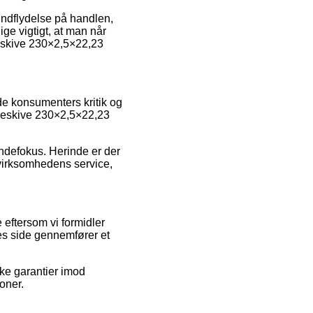
indflydelse på handlen,
ge vigtigt, at man når
reskive 230×2,5×22,23
nde konsumenters kritik og
æreskive 230×2,5×22,23
undefokus. Herinde er der
f virksomhedens service,
 eftersom vi formidler
es side gennemfører et
kke garantier imod
oner.