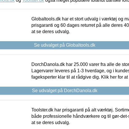
nola.dk
og
Toolster.dk
også meget populære iblandt danske for
Globaltools.dk har et stort udvalg i værktøj og m
prisgaranti og 60 dages returret på alle deres 40.
at se deres udvalg.
Se udvalget på Globaltools.dk
DorchDanola.dk har 25.000 varer fra alle de st
Lagervarer leveres på 1-3 hverdage, og i kundes
fageksperter klar til at rådgive dig. Klik her for a
Se udvalget på DorchDanola.dk
Toolster.dk har prisgaranti på alt værktøj. Sortim
både professionelle håndværkere og til gør-det-se
at se deres udvalg.