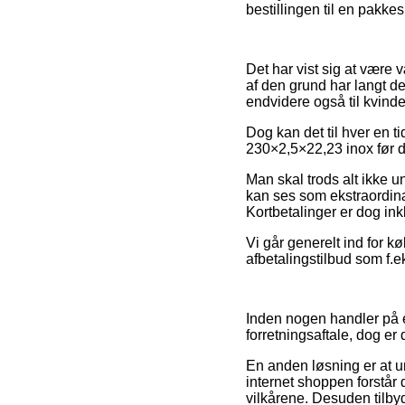
bestillingen til en pakke
Det har vist sig at være 
af den grund har langt de
endvidere også til kvinde
Dog kan det til hver en t
230×2,5×22,23 inox før d
Man skal trods alt ikke u
kan ses som ekstraordinæ
Kortbetalinger er dog ink
Vi går generelt ind for k
afbetalingstilbud som f.e
Inden nogen handler på e
forretningsaftale, dog er 
En anden løsning er at un
internet shoppen forstår d
vilkårene. Desuden tilby