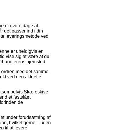
ne er i vore dage at
r det passer ind i din
øbte leveringsmetode ved
Denne er uheldigvis en
d vise sig at være at du
 forhandlerens hjemsted.
or ordren med det samme,
unkt ved den aktuelle
 eksempelvis Skæreskive
nd et fastslået
 forinden de
et under forudsætning af
sion, hvilket gerne – uden
 til at levere