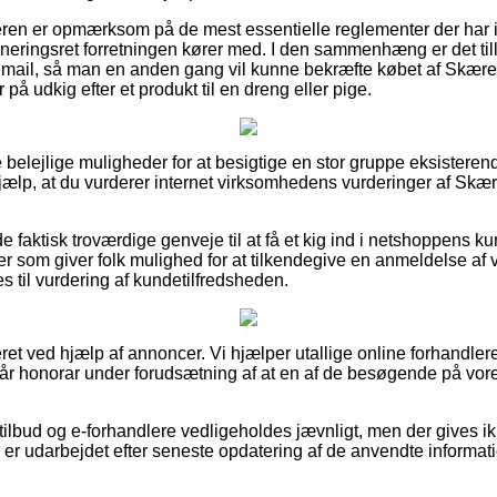
køberen er opmærksom på de mest essentielle reglementer der har 
rneringsret forretningen kører med. I den sammenhæng er det tilli
dremail, så man en anden gang vil kunne bekræfte købet af Skæ
på udkig efter et produkt til en dreng eller pige.
e belejlige muligheder for at besigtige en stor gruppe eksistere
hjælp, at du vurderer internet virksomhedens vurderinger af Sk
 faktisk troværdige genveje til at få et kig ind i netshoppens k
nger som giver folk mulighed for at tilkendegive en anmeldelse a
 til vurdering af kundetilfredsheden.
ret ved hjælp af annoncer. Vi hjælper utallige online forhandlere
når honorar under forudsætning af at en af de besøgende på vor
ilbud og e-forhandlere vedligeholdes jævnligt, men der gives i
 er udarbejdet efter seneste opdatering af de anvendte informati