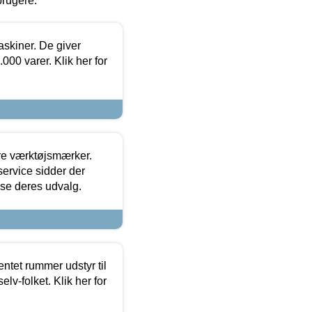
brugere.
askiner. De giver
000 varer. Klik her for
ore værktøjsmærker.
ervice sidder der
t se deres udvalg.
entet rummer udstyr til
lv-folket. Klik her for