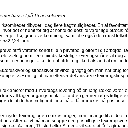
jerner baseret på
13
anmeldelser
irksomheder tilbyder i dag flere fragtmuligheder. En af favoritter
 hvor det er nemt for dig at hente de bestilte varer lige præcis nå
n er jo i høj grad overkommelig, samt ofte også den mest letk
,5×22,23 inox.
e at få varerne sendt til din privatbolig eller til dit arbejde. 
gæld vældig nem. Den mindst kostelige leveringsmåde vil dog alti
som jo er betinget af at du opholder dig i kort afstand af online
Skæreskiver og slibeskiver er virkelig vigtig om man har brug f
 komplet væsentligt at man efterser det anslåede leveringstidsp
ker reklamerer med 1 hverdags levering på en lang række varer,
trods alt tager udgangspunkt i at ordren gennemføres tidligere e
en til at de har mulighed for at nå at få produktet på posthuset
rembyder levering uden omkostninger, men i mange tilfælde er d
t pris. Alternativt må man snuppe den prisbilligste leveringsver
 sig nær Aalborg, Thisted eller Struer – vil være at få fragtmanden