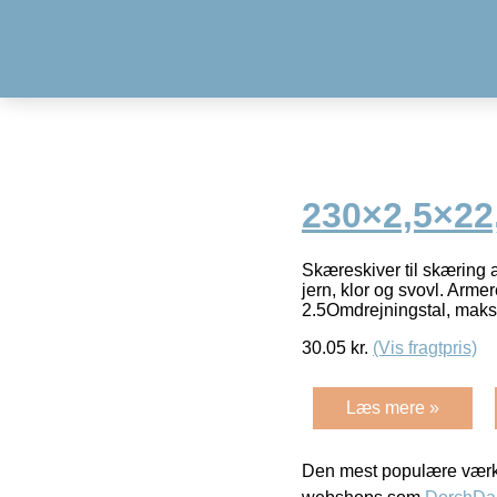
230×2,5×22
Skæreskiver til skæring af
jern, klor og svovl. Arme
2.5Omdrejningstal, maks
30.05
kr.
(Vis fragtpris)
Læs mere »
Den mest populære værkt