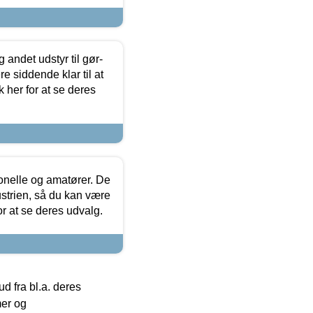
 andet udstyr til gør-
 siddende klar til at
 her for at se deres
ionelle og amatører. De
strien, så du kan være
or at se deres udvalg.
 fra bl.a. deres
mer og