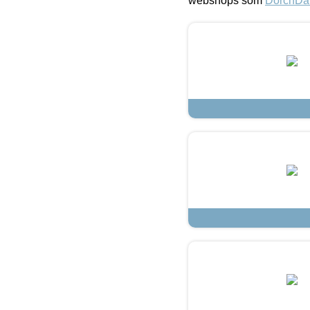
webshops som
DorchDa