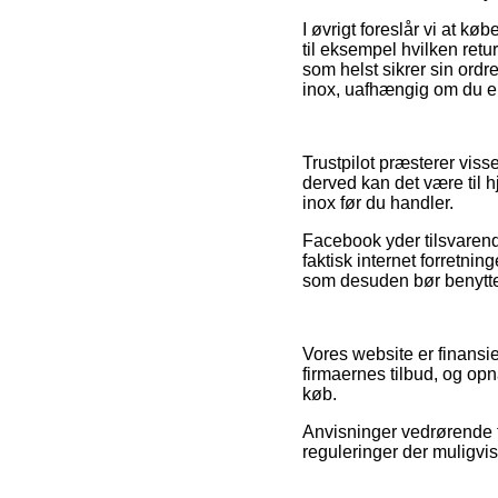
I øvrigt foreslår vi at 
til eksempel hvilken retu
som helst sikrer sin or
inox, uafhængig om du er 
Trustpilot præsterer viss
derved kan det være til 
inox før du handler.
Facebook yder tilsvarende
faktisk internet forretni
som desuden bør benyttes
Vores website er finansie
firmaernes tilbud, og op
køb.
Anvisninger vedrørende t
reguleringer der muligvis