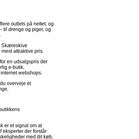
lere outlets på nettet, og
 til drenge og piger, og
.
på Skæreskive
est attraktive pris.
 for en udsalgspris der
ig e-butik.
e internet webshops.
 du overveje et
nge.
butikkens
k er et signal om at
f eksperter der forstår
skeligheder med dit køb.