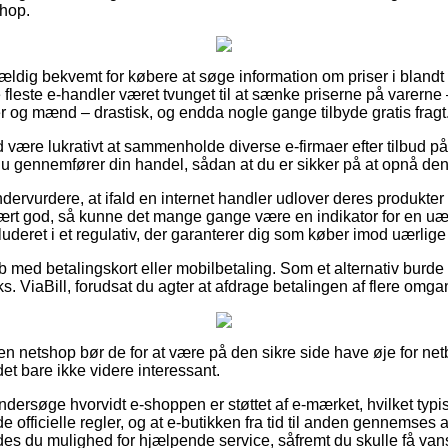
shop.
vældig bekvemt for købere at søge information om priser i blandt f
 fleste e-handler været tvunget til at sænke priserne på varerne –
r og mænd – drastisk, og endda nogle gange tilbyde gratis fragt
id være lukrativt at sammenholde diverse e-firmaer efter tilbud 
u gennemfører din handel, sådan at du er sikker på at opnå den m
ndervurdere, at ifald en internet handler udlover deres produkter
rt god, så kunne det mange gange være en indikator for en uærl
luderet i et regulativ, der garanterer dig som køber imod uærlig
øb med betalingskort eller mobilbetaling. Som et alternativ burde
ks. ViaBill, forudsat du agter at afdrage betalingen af flere omga
n netshop bør de for at være på den sikre side have øje for net
det bare ikke videre interessant.
dersøge hvorvidt e-shoppen er støttet af e-mærket, hvilket typis
e officielle regler, og at e-butikken fra tid til anden gennemses a
des du mulighed for hjælpende service, såfremt du skulle få van