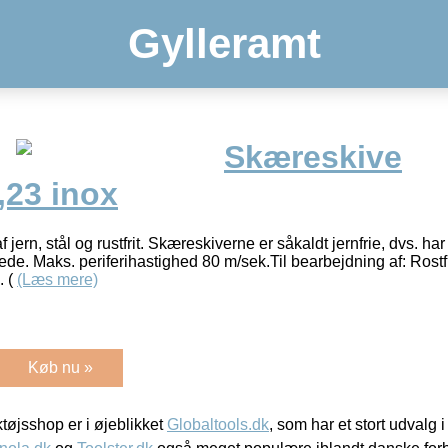
Gylleramt
Skæreskive
,23 inox
 jern, stål og rustfrit. Skæreskiverne er såkaldt jernfrie, dvs. har
rede. Maks. periferihastighed 80 m/sek.Til bearbejdning af: Rostf
. (
(Læs mere)
Køb nu »
øjsshop er i øjeblikket
Globaltools.dk
, som har et stort udvalg