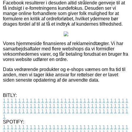
Facebook resulterer i desuden altid strålende genveje til at
få indsigt i e-forretningens kundefokus. Desuden ser vi
mange online forhandlere som giver folk mulighed for at
formulere en kritik af ordreforløbet, hvilket ydermere bør
drages fordel af til at få et indtryk af kundernes tilfredshed.
Vores hjemmeside finansieres af reklameindtægter. Vi har
samarbejdsaftaler med flere webshops da vi formidler
virksomhedernes varer, og får betaling forudsat en bruger fra
vores website udfører en ordre.
Data vedrørende produkter og e-shops værnes om fra tid til
anden, men vi tager ikke ansvar for rettelser der er lavet
siden seneste opdatering af de anvendte data.
BITLY:
1
1
1
1
1
1
1
1
1
1
1
1
1
1
1
1
1
1
1
1
1
1
1
1
1
1
1
1
1
1
1
1
1
1
1
1
1
1
1
1
1
1
1
1
1
1
1
1
1
1
1
1
1
1
1
1
1
1
1
1
1
1
1
1
1
1
1
1
1
1
1
1
1
1
1
1
1
1
1
1
1
1
1
1
1
1
1
1
1
1
1
1
1
1
1
1
1
1
1
1
SPOTIFY:
1
1
1
1
1
1
1
1
1
1
1
1
1
1
1
1
1
1
1
1
1
1
1
1
1
1
1
1
1
1
1
1
1