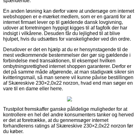
spændende.
En anden løsning kan derfor være at undersøge om internet
webshoppen er e-mærket medlem, som er en garanti for at
internet firmaet lever op til gældende dansk lovgivning,
udover at forretningen hyppigt kigges til af fagfolk der har
indsigt i vilkårene. Desuden får du lejlighed til at blive
hjulpet, hvis du udsættes for vanskeligheder ved din ordre.
Derudover er det en hjælp at du er hensynstagende til de
mest vedkommende bestemmelser der gør sig gældende i
forbindelse med transaktionen, til eksempel hvilken
ombytningsrettighed internet shoppen garanterer. Derfor er
det på samme måde afgørende, at man stadigvæk sikrer sin
kvitteringsmail, så man senere vil kunne påvise bestillingen
af Skæreskive 230×2,0x22 norzon, hvad end man søger en
vare til en dame eller herre.
Trustpilot fremskaffer ganske pålidelige muligheder for at
kontrollere en hel del andre konsumenters tanker og herved
er det at foretrække, at du gennemsøger internet
forhandlerens ratings af Skæreskive 230×2,0x22 norzon før
du køber.