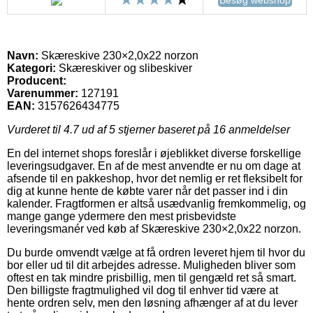
Navn:
Skæreskive 230×2,0x22 norzon
Kategori:
Skæreskiver og slibeskiver
Producent:
Varenummer:
127191
EAN:
3157626434775
Vurderet til
4.7
ud af 5 stjerner baseret på
16
anmeldelser
En del internet shops foreslår i øjeblikket diverse forskellige
leveringsudgaver. En af de mest anvendte er nu om dage at
afsende til en pakkeshop, hvor det nemlig er ret fleksibelt for
dig at kunne hente de købte varer når det passer ind i din
kalender. Fragtformen er altså usædvanlig fremkommelig, og
mange gange ydermere den mest prisbevidste
leveringsmanér ved køb af Skæreskive 230×2,0x22 norzon.
Du burde omvendt vælge at få ordren leveret hjem til hvor du
bor eller ud til dit arbejdes adresse. Muligheden bliver som
oftest en tak mindre prisbillig, men til gengæld ret så smart.
Den billigste fragtmulighed vil dog til enhver tid være at
hente ordren selv, men den løsning afhænger af at du lever