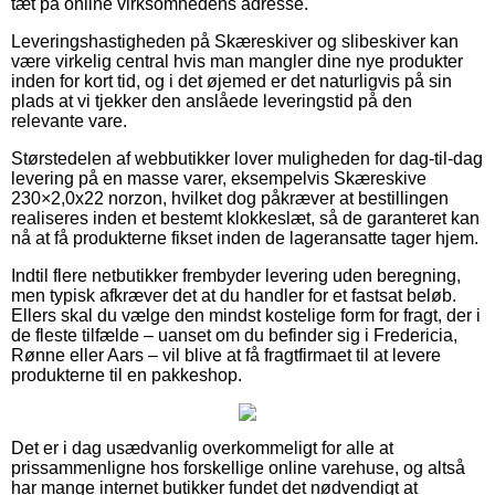
tæt på online virksomhedens adresse.
Leveringshastigheden på Skæreskiver og slibeskiver kan
være virkelig central hvis man mangler dine nye produkter
inden for kort tid, og i det øjemed er det naturligvis på sin
plads at vi tjekker den anslåede leveringstid på den
relevante vare.
Størstedelen af webbutikker lover muligheden for dag-til-dag
levering på en masse varer, eksempelvis Skæreskive
230×2,0x22 norzon, hvilket dog påkræver at bestillingen
realiseres inden et bestemt klokkeslæt, så de garanteret kan
nå at få produkterne fikset inden de lageransatte tager hjem.
Indtil flere netbutikker frembyder levering uden beregning,
men typisk afkræver det at du handler for et fastsat beløb.
Ellers skal du vælge den mindst kostelige form for fragt, der i
de fleste tilfælde – uanset om du befinder sig i Fredericia,
Rønne eller Aars – vil blive at få fragtfirmaet til at levere
produkterne til en pakkeshop.
Det er i dag usædvanlig overkommeligt for alle at
prissammenligne hos forskellige online varehuse, og altså
har mange internet butikker fundet det nødvendigt at