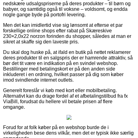
nedskære udsalgspriserne på deres produkter – til børn og
babyer, og samtidig også til voksne – voldsomt, og endda
nogle gange byde på portofri levering.
Men det kan imidlertid vise sig lønsomt at efterse et par
forskellige online shops efter rabat på Skæreskive
230×2,0x22 norzon forinden du shopper, således at man er
sikret at skaffe sig den laveste pris.
Du skal dog huske på, at ifald en butik på nettet reklamerer
deres produkter til en salgspris der er hamrende attraktiv, så
bør det tit være en indikation på en svindel webshop.
Bestillinger med betalingskort er på den anden side
inkluderet i en ordning, hvilket passer på dig som køber
imod svindlende internet outlets.
Generelt foreslår vi køb med kort eller mobilbetaling.
Alternativt kan du drage fordel af et afbetalingstilbud fra fx
ViaBill, forudsat du hellere vil betale prisen af flere
omgange.
Forud for at folk køber på en webshop burde de i
virkeligheden bese dens vilkår, men det er typisk ikke særlig