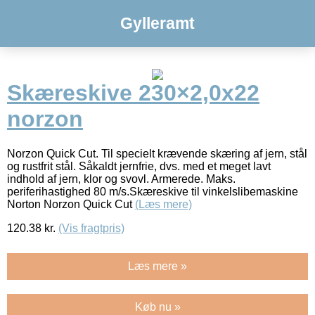
Gylleramt
Skæreskive 230×2,0x22
norzon
Norzon Quick Cut. Til specielt krævende skæring af jern, stål
og rustfrit stål. Såkaldt jernfrie, dvs. med et meget lavt
indhold af jern, klor og svovl. Armerede. Maks.
periferihastighed 80 m/s.Skæreskive til vinkelslibemaskine
Norton Norzon Quick Cut
(Læs mere)
120.38
kr.
(Vis fragtpris)
Læs mere »
Køb nu »