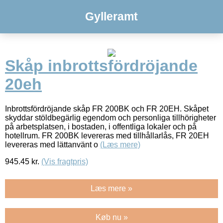
Gylleramt
Skåp inbrottsfördröjande
20eh
Inbrottsfördröjande skåp FR 200BK och FR 20EH. Skåpet
skyddar stöldbegärlig egendom och personliga tillhörigheter
på arbetsplatsen, i bostaden, i offentliga lokaler och på
hotellrum. FR 200BK levereras med tillhållarlås, FR 20EH
levereras med lättanvänt o
(Læs mere)
945.45
kr.
(Vis fragtpris)
Læs mere »
Køb nu »