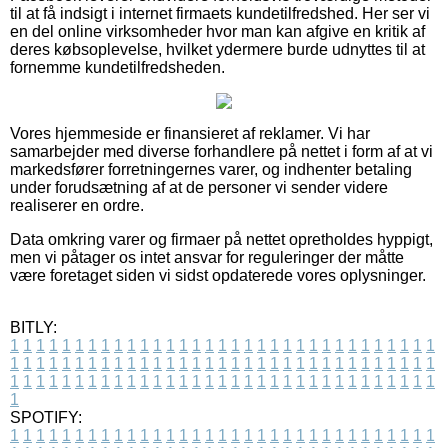
til at få indsigt i internet firmaets kundetilfredshed. Her ser vi
en del online virksomheder hvor man kan afgive en kritik af
deres købsoplevelse, hvilket ydermere burde udnyttes til at
fornemme kundetilfredsheden.
Vores hjemmeside er finansieret af reklamer. Vi har
samarbejder med diverse forhandlere på nettet i form af at vi
markedsfører forretningernes varer, og indhenter betaling
under forudsætning af at de personer vi sender videre
realiserer en ordre.
Data omkring varer og firmaer på nettet opretholdes hyppigt,
men vi påtager os intet ansvar for reguleringer der måtte
være foretaget siden vi sidst opdaterede vores oplysninger.
BITLY:
1
1
1
1
1
1
1
1
1
1
1
1
1
1
1
1
1
1
1
1
1
1
1
1
1
1
1
1
1
1
1
1
1
1
1
1
1
1
1
1
1
1
1
1
1
1
1
1
1
1
1
1
1
1
1
1
1
1
1
1
1
1
1
1
1
1
1
1
1
1
1
1
1
1
1
1
1
1
1
1
1
1
1
1
1
1
1
1
1
1
1
1
1
1
1
1
1
1
1
1
SPOTIFY:
1
1
1
1
1
1
1
1
1
1
1
1
1
1
1
1
1
1
1
1
1
1
1
1
1
1
1
1
1
1
1
1
1