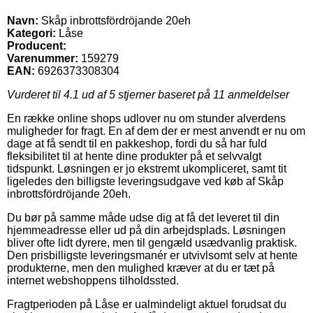
Navn:
Skåp inbrottsfördröjande 20eh
Kategori:
Låse
Producent:
Varenummer:
159279
EAN:
6926373308304
Vurderet til
4.1
ud af 5 stjerner baseret på
11
anmeldelser
En række online shops udlover nu om stunder alverdens
muligheder for fragt. En af dem der er mest anvendt er nu om
dage at få sendt til en pakkeshop, fordi du så har fuld
fleksibilitet til at hente dine produkter på et selvvalgt
tidspunkt. Løsningen er jo ekstremt ukompliceret, samt tit
ligeledes den billigste leveringsudgave ved køb af Skåp
inbrottsfördröjande 20eh.
Du bør på samme måde udse dig at få det leveret til din
hjemmeadresse eller ud på din arbejdsplads. Løsningen
bliver ofte lidt dyrere, men til gengæld usædvanlig praktisk.
Den prisbilligste leveringsmanér er utvivlsomt selv at hente
produkterne, men den mulighed kræver at du er tæt på
internet webshoppens tilholdssted.
Fragtperioden på Låse er ualmindeligt aktuel forudsat du