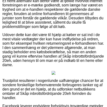
Et nemt alternativ kan derfor være at tjekke hvorvidt internet
forretningen er e-mærke godkendt, som længe har været en
tryghed om at e-handlen respekterer de gældende danske
regler, foruden at online forhandleren tit gennemses af
jurister som forstår de gældende vilkår. Desuden tilbydes du
lejlighed til at blive assisteret, såfremt du skulle få
problemstillinger som følge af dit køb.
Udover dette kan det være til hjælp at køber er sat ind i de
mest vitale vedtægter der kan have indflydelse på ordren,
som for eksempel hvilken returneringsret e-forhandleren har.
I den sammenhæng er det ydermere afgørende, at man
stadig beholder ens købsbekræftelse, så man en anden
gang vil kunne eftervise handlen af Skåp inbrottsfördröjande
20eh, uden hensyn til om man er på indkøb til en herre eller
dame.
Trustpilot resulterer i nogenlunde uafhængige chancer for at
sondere forskellige forhenværende forbrugeres tanker og af
den grund er det en hjælp, at du udforsker netbutikkens
omtaler af Skåp inbrottsfördröjande 20eh forinden du
handler.
Facebook leverer endvidere forholdsvis troværdige metoder