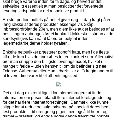
skal bruge varerne inden for få dage, og herved er det
selvfølgelig essentielt at man besigtiger det forventede
leveringstidspunkt for det respektive produkt.
En stor portion outlets på nettet giver dag-til-dag fragt på en
lang række af deres produkter, eksempelvis Skåp
inbrottsfördröjande 20eh, men glem ikke at det betinges af at
bestillingen anbringes før et konkret klokkeslæt, sådan at de
sandsynligvis kan nå at få ordren betjent inden
lagermedarbejderne holder fyraften.
Enkelte netbutikker præsterer portofri fragt, men i de fleste
tilfælde kun hvis der indkøbes for en konkret sum. Alternativt
bør man snuppe den billigste leveringsmodel, hvilket i
mange tilfælde – uden hensyn til om du befinder sig nær
Odense, Aabenraa eller Humlebæk – er at få fragtmanden til
at levere dine varer til et afhentningssted.
Det er i dag ekstremt ligetil for internetbrugere at finde
information om priser i blandt flere internet foretagender, og
for det har flere internet forretninger i Danmark ikke kunne
slippe for at reducere salgspriserne på specielt deres bedst i
test produkter – til drenge og piger, men også til herrer og
damer – drastisk, og endda nogle gange frembyde portofri