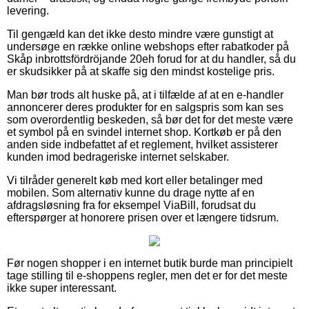
levering.
Til gengæld kan det ikke desto mindre være gunstigt at
undersøge en række online webshops efter rabatkoder på
Skåp inbrottsfördröjande 20eh forud for at du handler, så du
er skudsikker på at skaffe sig den mindst kostelige pris.
Man bør trods alt huske på, at i tilfælde af at en e-handler
annoncerer deres produkter for en salgspris som kan ses
som overordentlig beskeden, så bør det for det meste være
et symbol på en svindel internet shop. Kortkøb er på den
anden side indbefattet af et reglement, hvilket assisterer
kunden imod bedrageriske internet selskaber.
Vi tilråder generelt køb med kort eller betalinger med
mobilen. Som alternativ kunne du drage nytte af en
afdragsløsning fra for eksempel ViaBill, forudsat du
efterspørger at honorere prisen over et længere tidsrum.
Før nogen shopper i en internet butik burde man principielt
tage stilling til e-shoppens regler, men det er for det meste
ikke super interessant.