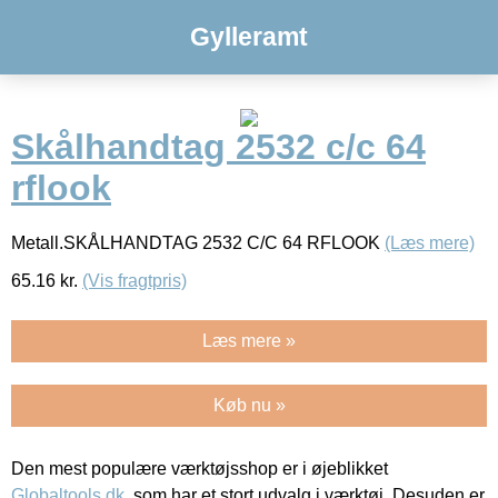
Gylleramt
Skålhandtag 2532 c/c 64
rflook
Metall.SKÅLHANDTAG 2532 C/C 64 RFLOOK
(Læs mere)
65.16
kr.
(Vis fragtpris)
Læs mere »
Køb nu »
Den mest populære værktøjsshop er i øjeblikket
Globaltools.dk
, som har et stort udvalg i værktøj. Desuden er