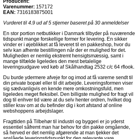
Producent:
Varenummer:
157172
EAN:
7316183875001
Vurderet til
4.9
ud af 5 stjerner baseret på
30
anmeldelser
En stor portion netbutikker i Danmark tilbyder på nuværende
tidspunkt mange forskellige former for levering. En sikker
vinder er i øjeblikket at få leveret til en pakkeshop, hvor du
selv kan afhente bestillingen når der er mulighed for det.
Muligheden er nemlig ekstremt hensigtsmæssig, samt i
mange tilfælde ligeledes den mest betalelige
leveringsudgave ved køb af Skålhandtag 2532 c/c 64 rflook.
Du burde ydermere afveje for og imod at få varerne sendt til
din private bopæl eller til dit arbejde. Leveringsformen viser
sig sædvanligvis en kende mere omkostningsfuld, men
ligeledes meget fleksibel. Den billigste mulighed for fragt vil
dog til enhver tid være at du selv henter ordren, hvilket dog
stiller krav om at du befinder dig i kort afstand af online
webshoppens arbejdslager.
Fragttiden på Tilbehør til industri og byggeri er jo yderst
essentiel såfremt man har behov for din pakke omgående,
så herved er det nemlig afgørende at man tjekker det
anslåede leveringstidspunkt for den relevante vare.