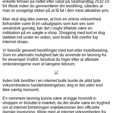
enkelte firmaer på nettet efter rabat på Skålhandtag 2532 c/c
64 rflook inden du gennemfører din bestilling, således at
man er usvigeligt sikker på at få fat i den mest attraktive pris.
Man skal dog ikke overse, at hvis en online virksomhed
forhandler varer til en udsalgspris som kan ses som
urealistisk gunstig, bør det i nogle tilfælde være en
indikation på en uægte e-shop. Shopping med kort er dog
dækket ind under en orden, som bistår folk overfor fup
internet shops.
Vi foreslår generelt bestillinger med kort eller mobilbetaling.
Som en alternativ mulighed bør du anvende en løsning fra
for eksempel ViaBill, forudsat du higer efter at afbetale
omkostningerne over et længere tidsrum.
Inden folk bestiller i en internet butik burde de altid tyde
virksomhedens handelsbetingelser, dog er det uden tvivl
ikke særlig morsomt.
En nemmere løsning kunne være at kigge hvorvidt e-
shoppen er tilsluttet e-mærket, da det skulle være en tryghed
om at internet forretningen imødekommer den officielle
danske lovgivning, tillige med at internet virksomheden fra