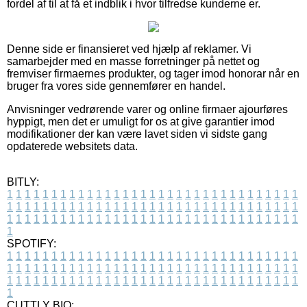
fordel af til at få et indblik i hvor tilfredse kunderne er.
Denne side er finansieret ved hjælp af reklamer. Vi
samarbejder med en masse forretninger på nettet og
fremviser firmaernes produkter, og tager imod honorar når en
bruger fra vores side gennemfører en handel.
Anvisninger vedrørende varer og online firmaer ajourføres
hyppigt, men det er umuligt for os at give garantier imod
modifikationer der kan være lavet siden vi sidste gang
opdaterede websitets data.
BITLY:
1
1
1
1
1
1
1
1
1
1
1
1
1
1
1
1
1
1
1
1
1
1
1
1
1
1
1
1
1
1
1
1
1
1
1
1
1
1
1
1
1
1
1
1
1
1
1
1
1
1
1
1
1
1
1
1
1
1
1
1
1
1
1
1
1
1
1
1
1
1
1
1
1
1
1
1
1
1
1
1
1
1
1
1
1
1
1
1
1
1
1
1
1
1
1
1
1
1
1
1
SPOTIFY:
1
1
1
1
1
1
1
1
1
1
1
1
1
1
1
1
1
1
1
1
1
1
1
1
1
1
1
1
1
1
1
1
1
1
1
1
1
1
1
1
1
1
1
1
1
1
1
1
1
1
1
1
1
1
1
1
1
1
1
1
1
1
1
1
1
1
1
1
1
1
1
1
1
1
1
1
1
1
1
1
1
1
1
1
1
1
1
1
1
1
1
1
1
1
1
1
1
1
1
1
CUTTLY BIO: