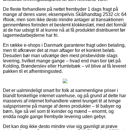
De fleste forhandlere på nettet frembyder 1 dags fragt på
mange af deres varer, eksempelvis Skålhandtag 2532 c/c 64
rflook, men som ikke desto mindre antager at transaktionen
gennemføres forinden et bestemt klokkeslæt, med det formål
at de har udsigt til at kunne nå at få produktet distribueret før
lagermedarbejderne har fri.
En række e-shops i Danmark garanterer fragt uden betaling,
men tit afkræver det at man aftager for et konkret beløb.
Desuden bør man udvælge den mest prisbevidste slags
levering, hvilket mange gange – hvad end man bor tæt på
Kolding, Brønderslev eller Humlebæk – vil blive at få leveret
pakken til et afhentningssted.
Det er ualmindeligt smart for folk at sammenligne priser i
blandt forskellige internet varehuse, og på grund af dette har
massevis af internet forhandlere været tvunget til at tvinge
salgspriserne på mange af deres produkter – til babyer og
børn, lige så vel som til kvinder og mænd – enormt, og
endda nogle gange frembyde levering uden gebyr.
Det kan dog ikke desto mindre vise sig gavnligt at prøve