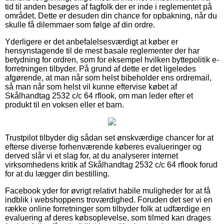
tid til anden besøges af fagfolk der er inde i reglementet på
området. Dette er desuden din chance for opbakning, når du
skulle få dilemmaer som følge af din ordre.
Yderligere er det anbefalelsesværdigt at køber er
hensynstagende til de mest basale reglementer der har
betydning for ordren, som for eksempel hvilken byttepolitik e-
forretningen tilbyder. På grund af dette er det ligeledes
afgørende, at man når som helst bibeholder ens ordremail,
så man når som helst vil kunne eftervise købet af
Skålhandtag 2532 c/c 64 rflook, om man leder efter et
produkt til en voksen eller et barn.
Trustpilot tilbyder dig sådan set ønskværdige chancer for at
efterse diverse forhenværende køberes evalueringer og
derved slår vi et slag for, at du analyserer internet
virksomhedens kritik af Skålhandtag 2532 c/c 64 rflook forud
for at du lægger din bestilling.
Facebook yder for øvrigt relativt habile muligheder for at få
indblik i webshoppens troværdighed. Foruden det ser vi en
række online forretninger som tilbyder folk at udfærdige en
evaluering af deres købsoplevelse, som tilmed kan drages