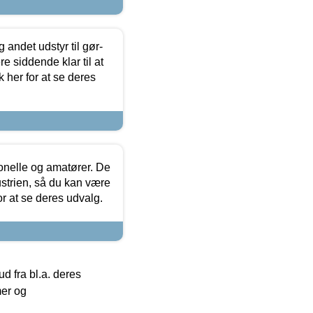
 andet udstyr til gør-
 siddende klar til at
 her for at se deres
ionelle og amatører. De
strien, så du kan være
or at se deres udvalg.
 fra bl.a. deres
mer og