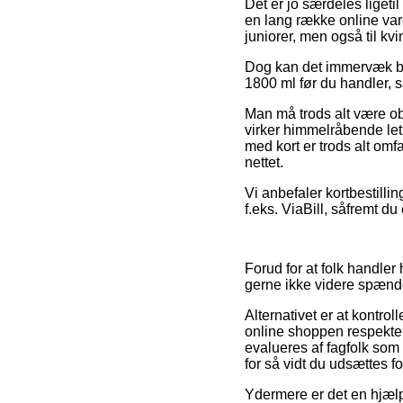
Det er jo særdeles ligeti
en lang række online vare
juniorer, men også til k
Dog kan det immervæk bli
1800 ml før du handler, s
Man må trods alt være ob
virker himmelråbende letk
med kort er trods alt om
nettet.
Vi anbefaler kortbestilli
f.eks. ViaBill, såfremt d
Forud for at folk handler
gerne ikke videre spæn
Alternativet er at kontrol
online shoppen respekte
evalueres af fagfolk som
for så vidt du udsættes 
Ydermere er det en hjælp