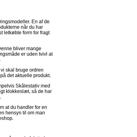
ringsmodeller. En af de
rodukterne når du har
 letkøbte form for fragt
. Denne bliver mange
ngsmåde er uden tvivl at
.
 vi skal bruge ordren
 på det aktuelle produkt.
mpelvis Skålestativ med
gt klokkeslæt, så de har
.
m at du handler for en
den hensyn til om man
keshop.