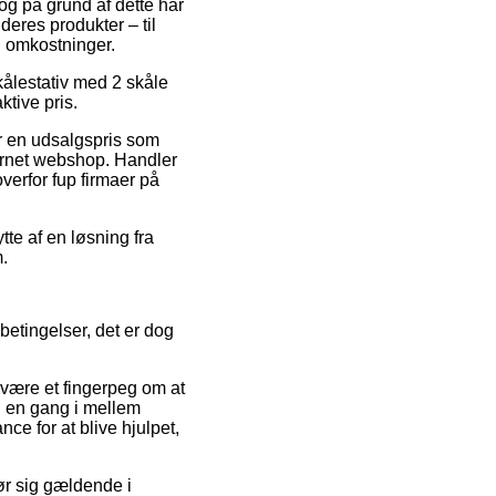
 og på grund af dette har
deres produkter – til
n omkostninger.
kålestativ med 2 skåle
tive pris.
or en udsalgspris som
ternet webshop. Handler
verfor fup firmaer på
tte af en løsning fra
m.
betingelser, det er dog
e være et fingerpeg om at
n en gang i mellem
e for at blive hjulpet,
ør sig gældende i