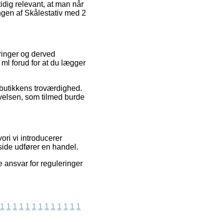
idig relevant, at man når
ngen af Skålestativ med 2
ringer og derved
 ml forud for at du lægger
 butikkens troværdighed.
evelsen, som tilmed burde
ori vi introducerer
side udfører en handel.
 ansvar for reguleringer
1
1
1
1
1
1
1
1
1
1
1
1
1