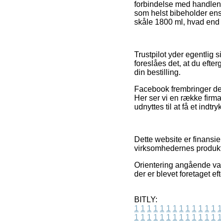
forbindelse med handlen, 
som helst bibeholder ens
skåle 1800 ml, hvad end d
Trustpilot yder egentlig
foreslåes det, at du efte
din bestilling.
Facebook frembringer der
Her ser vi en række firm
udnyttes til at få et indtr
Dette website er finansie
virksomhedernes produkte
Orientering angående var
der er blevet foretaget e
BITLY:
1
1
1
1
1
1
1
1
1
1
1
1
1
1
1
1
1
1
1
1
1
1
1
1
1
1