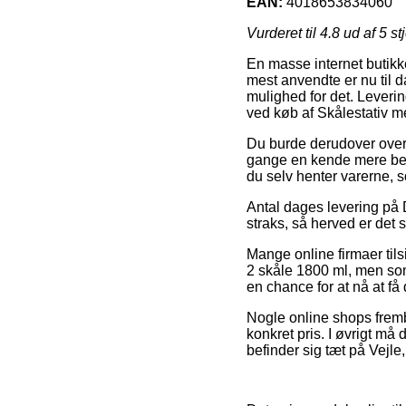
EAN:
4018653834060
Vurderet til
4.8
ud af 5 st
En masse internet butikk
mest anvendte er nu til d
mulighed for det. Leverin
ved køb af Skålestativ m
Du burde derudover overve
gange en kende mere beko
du selv henter varerne, s
Antal dages levering på D
straks, så herved er det 
Mange online firmaer til
2 skåle 1800 ml, men som
en chance for at nå at få
Nogle online shops fremb
konkret pris. I øvrigt m
befinder sig tæt på Vejle