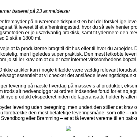
jerner baseret på
23
anmeldelser
er frembyder på nuværende tidspunkt en hel del forskellige leve
ags at få leveret til et afhentningssted, hvor du så selv henter p
gsmetoden er jo usædvanlig praktisk, samt tit ydermere den mest
ed 2 skåle 1800 ml.
je at få produkterne bragt til dit hus eller til hvor du arbejder
stelig, men ligeledes super praktisk. Den mest letkøbte leveri
om jo stiller krav om at du er nær internet virksomhedens bopæl
rikke artikler kan i nogle tilfælde være vældig relevant forudsat
selvsagt essentielt at vi checker det anslåede leveringstidspunkt
siger levering på næste hverdag på massevis af produkter, ekse
 trods alt nødvendiggør at ordren indsendes forud for et nøjagti
 dit nye produkt ekspederet inden de lageransatte holder fyraften
yder levering uden beregning, men undertiden stiller det krav o
å du foretrække den mest betalelige leveringsmåde, som ofte – u
, Svendborg eller Bramming – er at få leveret varerne til en pak