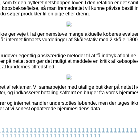
som fx den bytteret netshoppen lover. I den relation er det samt
 købsbekræftelse, så man fremadrettet vil kunne påvise bestilli
u søger produkter til en pige eller dreng.
 sikre genveje til at gennemstøve mange aktuelle køberes evalue
rgår internet firmaets vurderinger af Skålestativ med 2 skåle 1800
udover egentlig ønskværdige metoder til at få indtryk af online
aer på nettet som gør det muligt at meddele en kritik af købsopl
yk af kundernes tilfredshed.
ret af reklamer. Vi samarbejder med utallige butikker på nettet hv
r, og indkasserer betaling såfremt en bruger fra vores hjemme
er og internet handler understøttes løbende, men der tages ikke
fter at vi senest opdaterede hjemmesidens data.
1
1
1
1
1
1
1
1
1
1
1
1
1
1
1
1
1
1
1
1
1
1
1
1
1
1
1
1
1
1
1
1
1
1
1
1
1
1
1
1
1
1
1
1
1
1
1
1
1
1
1
1
1
1
1
1
1
1
1
1
1