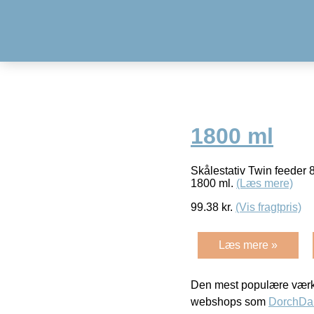
1800 ml
Skålestativ Twin feeder 8
1800 ml.
(Læs mere)
99.38
kr.
(Vis fragtpris)
Læs mere »
Den mest populære værkt
webshops som
DorchDa