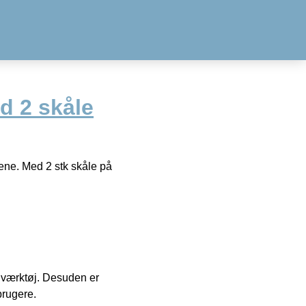
d 2 skåle
nene. Med 2 stk skåle på
 i værktøj. Desuden er
brugere.