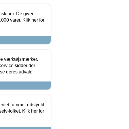
askiner. De giver
000 varer. Klik her for
ore værktøjsmærker.
ervice sidder der
t se deres udvalg.
entet rummer udstyr til
lv-folket. Klik her for