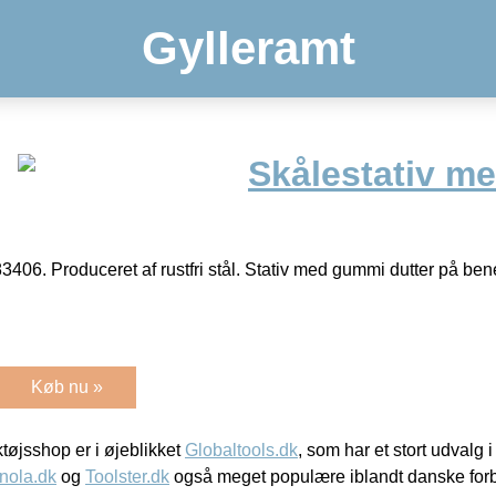
Gylleramt
Skålestativ me
3406. Produceret af rustfri stål. Stativ med gummi dutter på be
Køb nu »
øjsshop er i øjeblikket
Globaltools.dk
, som har et stort udvalg
nola.dk
og
Toolster.dk
også meget populære iblandt danske for