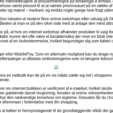
l for internetbrugere at prissammenligne på forskellige e-firmaer,
huse været presset til at at sænke prisniveauet på en række af 
vinder og mænd – markant, og endda nogle gange love fragt ude
ve lukrativt at studere flere online webshops efter udsalg på S
åledes at man er på den sikre side med at antage den mest attrak
s på, at hvis en internet webshop afhænder produkter til salg f
øbt, kunne det ofte være et karakteristika der viser en falsk in
favnet af en lovbestemmelse, hvilket begunstiger dig som køber o
nger eller MobilePay. Som en alternativ mulighed kan du drage ny
u efterspørger at afbetale omkostningerne over et længere tidsru
 hos en netbutik kan de på en vis måde sætte sig ind i shoppens 
dende.
lere om internet butikken er verificeret af e-mærket, hvilket skull
rer gældende dansk lovgivning, foruden at online virksomhede
 har den nødvendige knowhow om reglerne. Desuden får du chanc
for dilemmaer i forbindelse med din shopping.
 at køber er hensynstagende til de grundlæggende vilkår der g