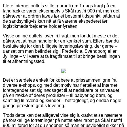
Flere internet outlets stiller garanti om 1 dags fragt på en
lang række varer, eksempelvis Skål rustfri 900 ml, men det
påkræver at ordren laves før et bestemt tidspunkt, sådan at
de sandsynligvis kan nå at få varerne ekspederet før
logistikmedarbejderne holder fyraften.
Visse online outlets lover fri fragt, men for det meste er det
påkrævet at man handler for en konkret sum. Ellers bør du
beslutte sig for den billigste leveringsløsning, der gerne –
uanset om man befinder sig i Fredericia, Svendborg eller
Jyllinge – vil være at få fragtfirmaet til at bringe bestillingen
til et afhentningssted.
Det er særdeles enkelt for købere at prissammenligne fra
diverse e-shops, og med det motiv har flertallet af internet
foretagender set sig nødsaget til at nedskære prisniveauet
på en række af deres produkter – til babyer og børn, og
samtidig til mænd og kvinder – betragteligt, og endda nogle
gange præstere gratis levering.
Trods dette kan det alligevel vise sig lukrativt at se nærmere
på forskellige forretninger på nettet efter rabat på Skål rustfri
900 ml forud for at du shopper, så man er usvigeligt sikker på