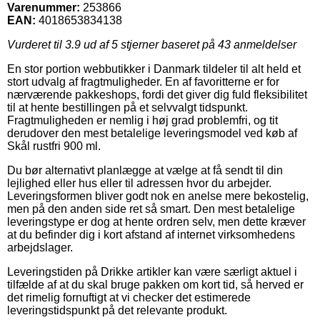
Varenummer:
253866
EAN:
4018653834138
Vurderet til
3.9
ud af 5 stjerner baseret på
43
anmeldelser
En stor portion webbutikker i Danmark tildeler til alt held et
stort udvalg af fragtmuligheder. En af favoritterne er for
nærværende pakkeshops, fordi det giver dig fuld fleksibilitet
til at hente bestillingen på et selvvalgt tidspunkt.
Fragtmuligheden er nemlig i høj grad problemfri, og tit
derudover den mest betalelige leveringsmodel ved køb af
Skål rustfri 900 ml.
Du bør alternativt planlægge at vælge at få sendt til din
lejlighed eller hus eller til adressen hvor du arbejder.
Leveringsformen bliver godt nok en anelse mere bekostelig,
men på den anden side ret så smart. Den mest betalelige
leveringstype er dog at hente ordren selv, men dette kræver
at du befinder dig i kort afstand af internet virksomhedens
arbejdslager.
Leveringstiden på Drikke artikler kan være særligt aktuel i
tilfælde af at du skal bruge pakken om kort tid, så herved er
det rimelig fornuftigt at vi checker det estimerede
leveringstidspunkt på det relevante produkt.