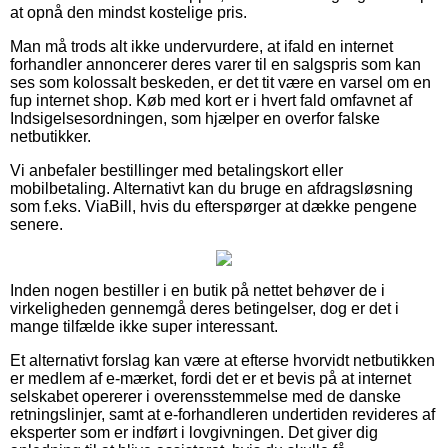
at opnå den mindst kostelige pris.
Man må trods alt ikke undervurdere, at ifald en internet
forhandler annoncerer deres varer til en salgspris som kan
ses som kolossalt beskeden, er det tit være en varsel om en
fup internet shop. Køb med kort er i hvert fald omfavnet af
Indsigelsesordningen, som hjælper en overfor falske
netbutikker.
Vi anbefaler bestillinger med betalingskort eller
mobilbetaling. Alternativt kan du bruge en afdragsløsning
som f.eks. ViaBill, hvis du efterspørger at dække pengene
senere.
Inden nogen bestiller i en butik på nettet behøver de i
virkeligheden gennemgå deres betingelser, dog er det i
mange tilfælde ikke super interessant.
Et alternativt forslag kan være at efterse hvorvidt netbutikken
er medlem af e-mærket, fordi det er et bevis på at internet
selskabet opererer i overensstemmelse med de danske
retningslinjer, samt at e-forhandleren undertiden revideres af
eksperter som er indført i lovgivningen. Det giver dig