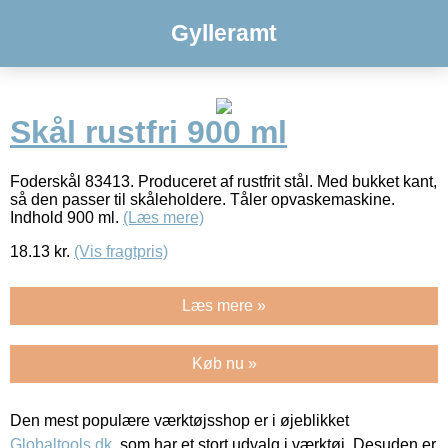
Gylleramt
Skål rustfri 900 ml
Foderskål 83413. Produceret af rustfrit stål. Med bukket kant,
så den passer til skåleholdere. Tåler opvaskemaskine.
Indhold 900 ml.
(Læs mere)
18.13
kr.
(Vis fragtpris)
Læs mere »
Køb nu »
Den mest populære værktøjsshop er i øjeblikket
Globaltools.dk
, som har et stort udvalg i værktøj. Desuden er