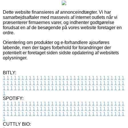
Dette website finansieres af annonceindtægter. Vi har
samarbejdsaftaler med massevis af internet outlets når vi
præsenterer firmaernes varer, og indhenter godtgørelse
forudsat en af de besøgende på vores website foretager en
ordre.
Orientering om produkter og e-forhandlere ajourføres
løbende, men der tages forbehold for forandringer der
potentielt er foretaget siden sidste opdatering af websitets
oplysninger.
BITLY:
1
1
1
1
1
1
1
1
1
1
1
1
1
1
1
1
1
1
1
1
1
1
1
1
1
1
1
1
1
1
1
1
1
1
1
1
1
1
1
1
1
1
1
1
1
1
1
1
1
1
1
1
1
1
1
1
1
1
1
1
1
1
1
1
1
1
1
1
1
1
1
1
1
1
1
1
1
1
1
1
1
1
1
1
1
1
1
1
1
1
1
1
1
1
1
1
1
1
1
1
SPOTIFY:
1
1
1
1
1
1
1
1
1
1
1
1
1
1
1
1
1
1
1
1
1
1
1
1
1
1
1
1
1
1
1
1
1
1
1
1
1
1
1
1
1
1
1
1
1
1
1
1
1
1
1
1
1
1
1
1
1
1
1
1
1
1
1
1
1
1
1
1
1
1
1
1
1
1
1
1
1
1
1
1
1
1
1
1
1
1
1
1
1
1
1
1
1
1
1
1
1
1
1
1
CUTTLY BIO: