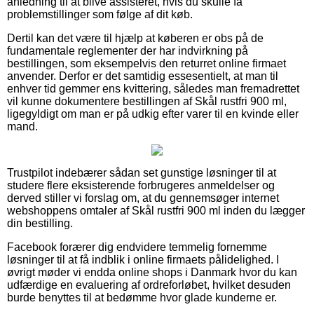
anledning til at blive assisteret, hvis du skulle få
problemstillinger som følge af dit køb.
Dertil kan det være til hjælp at køberen er obs på de
fundamentale reglementer der har indvirkning på
bestillingen, som eksempelvis den returret online firmaet
anvender. Derfor er det samtidig essesentielt, at man til
enhver tid gemmer ens kvittering, således man fremadrettet
vil kunne dokumentere bestillingen af Skål rustfri 900 ml,
ligegyldigt om man er på udkig efter varer til en kvinde eller
mand.
Trustpilot indebærer sådan set gunstige løsninger til at
studere flere eksisterende forbrugeres anmeldelser og
derved stiller vi forslag om, at du gennemsøger internet
webshoppens omtaler af Skål rustfri 900 ml inden du lægger
din bestilling.
Facebook forærer dig endvidere temmelig fornemme
løsninger til at få indblik i online firmaets pålidelighed. I
øvrigt møder vi endda online shops i Danmark hvor du kan
udfærdige en evaluering af ordreforløbet, hvilket desuden
burde benyttes til at bedømme hvor glade kunderne er.