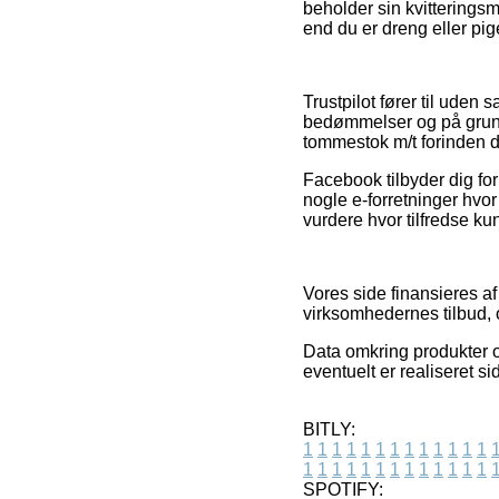
beholder sin kvitterings
end du er dreng eller pig
Trustpilot fører til ude
bedømmelser og på grund 
tommestok m/t forinden du
Facebook tilbyder dig for 
nogle e-forretninger hvo
vurdere hvor tilfredse ku
Vores side finansieres a
virksomhedernes tilbud, 
Data omkring produkter o
eventuelt er realiseret s
BITLY:
1
1
1
1
1
1
1
1
1
1
1
1
1
1
1
1
1
1
1
1
1
1
1
1
1
1
SPOTIFY: