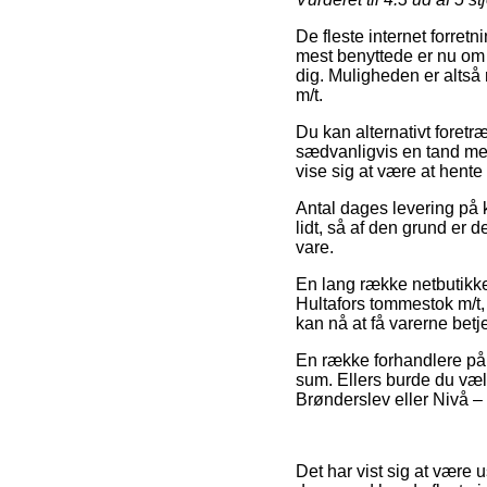
De fleste internet forret
mest benyttede er nu om s
dig. Muligheden er altså
m/t.
Du kan alternativt foretr
sædvanligvis en tand mer
vise sig at være at hente 
Antal dages levering på k
lidt, så af den grund er
vare.
En lang række netbutikk
Hultafors tommestok m/t,
kan nå at få varerne betje
En række forhandlere på n
sum. Ellers burde du væl
Brønderslev eller Nivå – v
Det har vist sig at være u