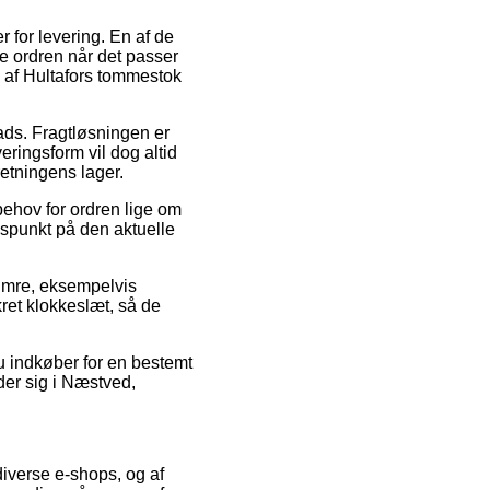
r for levering. En af de
te ordren når det passer
b af Hultafors tommestok
lads. Fragtløsningen er
ringsform vil dog altid
retningens lager.
 behov for ordren lige om
dspunkt på den aktuelle
umre, eksempelvis
ret klokkeslæt, så de
du indkøber for en bestemt
der sig i Næstved,
 diverse e-shops, og af