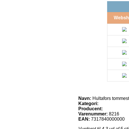
Websh
Navn:
Hultafors tommest
Kategori:
Producent:
Varenummer:
8216
EAN:
7317840000000
Vurderet til
4.3
ud af 5 st