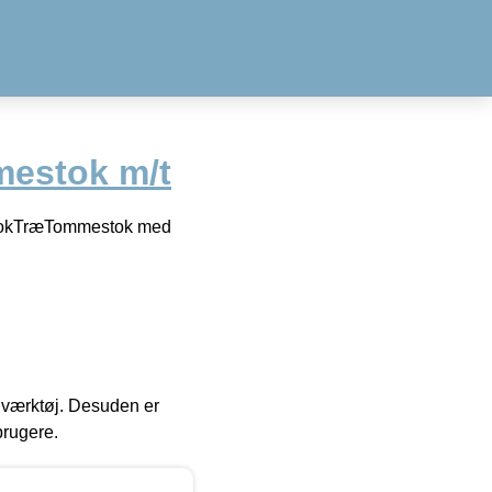
mestok m/t
estokTræTommestok med
 i værktøj. Desuden er
brugere.