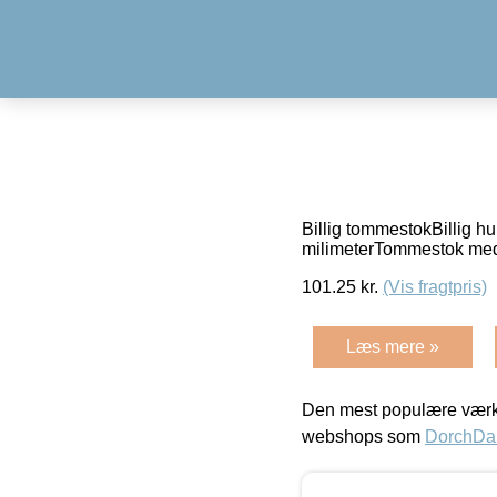
Billig tommestokBillig 
milimeterTommestok me
101.25
kr.
(Vis fragtpris)
Læs mere »
Den mest populære værkt
webshops som
DorchDa