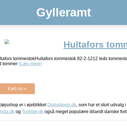
Gylleramt
Hultafors tom
hultafors tommestokHultafors tommestok 82-2-1212 leds tomm
d tommer
(Læs mere)
Køb nu »
øjsshop er i øjeblikket
Globaltools.dk
, som har et stort udvalg
nola.dk
og
Toolster.dk
også meget populære iblandt danske for