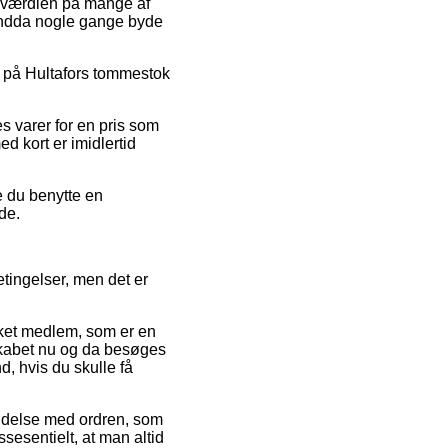
gsværdien på mange af
 endda nogle gange byde
bat på Hultafors tommestok
es varer for en pris som
d kort er imidlertid
e du benytte en
de.
tingelser, men det er
ket medlem, som er en
lskabet nu og da besøges
d, hvis du skulle få
bindelse med ordren, som
ssesentielt, at man altid