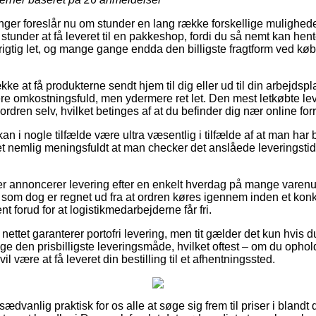
ninger foreslår nu om stunder en lang række forskellige mulighede
tunder at få leveret til en pakkeshop, fordi du så nemt kan hen
 rigtig let, og mange gange endda den billigste fragtform ved kø
ække at få produkterne sendt hjem til dig eller ud til din arbejdsp
e omkostningsfuld, men ydermere ret let. Den mest letkøbte leve
ordren selv, hvilket betinges af at du befinder dig nær online for
an i nogle tilfælde være ultra væsentlig i tilfælde af at man har
 det nemlig meningsfuldt at man checker det anslåede leveringsti
er annoncerer levering efter en enkelt hverdag på mange varen
 som dog er regnet ud fra at ordren køres igennem inden et konk
nt forud for at logistikmedarbejderne får fri.
ettet garanterer portofri levering, men tit gælder det kun hvis 
ge den prisbilligste leveringsmåde, hvilket oftest – om du ophol
il være at få leveret din bestilling til et afhentningssted.
sædvanlig praktisk for os alle at søge sig frem til priser i blandt