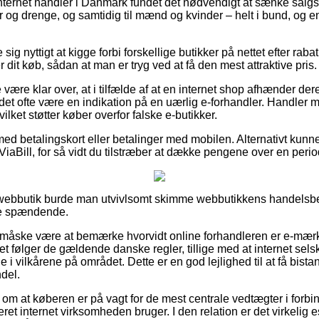
internet handler i Danmark fundet det nødvendigt at sænke sal
ger og drenge, og samtidig til mænd og kvinder – helt i bund, og
 sig nyttigt at kigge forbi forskellige butikker på nettet efter ra
dit køb, sådan at man er tryg ved at få den mest attraktive pris.
være klar over, at i tilfælde af at en internet shop afhænder der
 det ofte være en indikation på en uærlig e-forhandler. Handler me
vilket støtter køber overfor falske e-butikker.
med betalingskort eller betalinger med mobilen. Alternativt kunn
 ViaBill, for så vidt du tilstræber at dække pengene over en perio
n webbutik burde man utvivlsomt skimme webbutikkens handelsbe
e spændende.
e måske være at bemærke hvorvidt online forhandleren er e-mær
maet følger de gældende danske regler, tillige med at internet se
i vilkårene på området. Dette er en god lejlighed til at få bistan
del.
g om at køberen er på vagt for de mest centrale vedtægter i for
ret internet virksomheden bruger. I den relation er det virkelig e