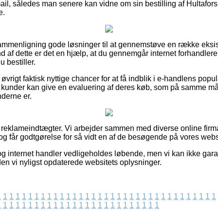
mail, således man senere kan vidne om sin bestilling af Hultafor
e.
n sammenligning gode løsninger til at gennemstøve en række eks
af dette er det en hjælp, at du gennemgår internet forhandleren
 bestiller.
øvrigt faktisk nyttige chancer for at få indblik i e-handlens popul
r kunder kan give en evaluering af deres køb, som på samme måd
nderne er.
f reklameindtægter. Vi arbejder sammen med diverse online firm
og får godtgørelse for så vidt en af de besøgende på vores websi
g internet handler vedligeholdes løbende, men vi kan ikke garan
iden vi nyligst opdaterede websitets oplysninger.
1
1
1
1
1
1
1
1
1
1
1
1
1
1
1
1
1
1
1
1
1
1
1
1
1
1
1
1
1
1
1
1
1
1
1
1
1
1
1
1
1
1
1
1
1
1
1
1
1
1
1
1
1
1
1
1
1
1
1
1
1