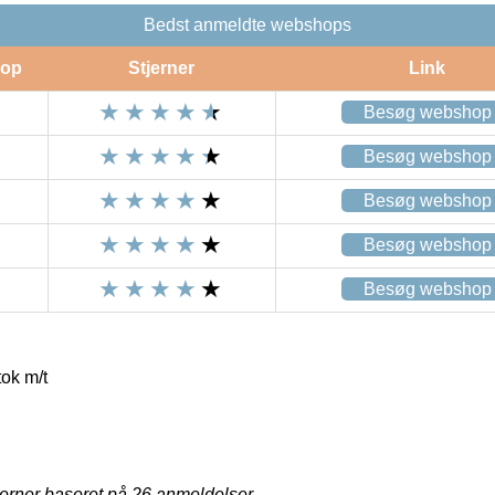
Bedst anmeldte webshops
op
Stjerner
Link
Besøg webshop
Besøg webshop
Besøg webshop
Besøg webshop
Besøg webshop
ok m/t
jerner baseret på
26
anmeldelser