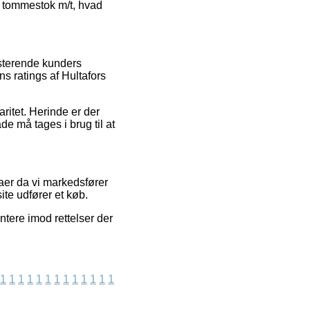
s tommestok m/t, hvad
isterende kunders
s ratings af Hultafors
aritet. Herinde er der
e må tages i brug til at
aer da vi markedsfører
te udfører et køb.
tere imod rettelser der
1
1
1
1
1
1
1
1
1
1
1
1
1