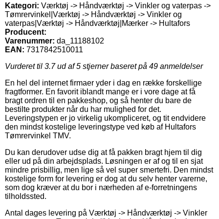
Kategori:
Værktøj -> Håndværktøj -> Vinkler og vaterpas ->
Tømrervinkel|Værktøj -> Håndværktøj -> Vinkler og
vaterpas|Værktøj -> Håndværktøj|Mærker -> Hultafors
Producent:
Varenummer:
da_11188102
EAN:
7317842510011
Vurderet til
3.7
ud af 5 stjerner baseret på
49
anmeldelser
En hel del internet firmaer yder i dag en række forskellige
fragtformer. En favorit iblandt mange er i vore dage at få
bragt ordren til en pakkeshop, og så henter du bare de
bestilte produkter når du har mulighed for det.
Leveringstypen er jo virkelig ukompliceret, og tit endvidere
den mindst kostelige leveringstype ved køb af Hultafors
Tømrervinkel TMV.
Du kan derudover udse dig at få pakken bragt hjem til dig
eller ud på din arbejdsplads. Løsningen er af og til en sjat
mindre prisbillig, men lige så vel super smertefri. Den mindst
kostelige form for levering er dog at du selv henter varerne,
som dog kræver at du bor i nærheden af e-forretningens
tilholdssted.
Antal dages levering på Værktøj -> Håndværktøj -> Vinkler