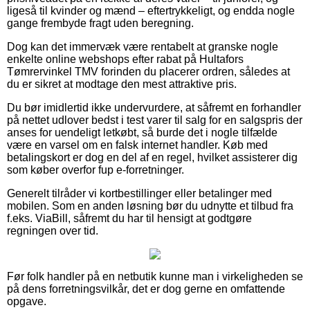
ligeså til kvinder og mænd – eftertrykkeligt, og endda nogle
gange frembyde fragt uden beregning.
Dog kan det immervæk være rentabelt at granske nogle
enkelte online webshops efter rabat på Hultafors
Tømrervinkel TMV forinden du placerer ordren, således at
du er sikret at modtage den mest attraktive pris.
Du bør imidlertid ikke undervurdere, at såfremt en forhandler
på nettet udlover bedst i test varer til salg for en salgspris der
anses for uendeligt letkøbt, så burde det i nogle tilfælde
være en varsel om en falsk internet handler. Køb med
betalingskort er dog en del af en regel, hvilket assisterer dig
som køber overfor fup e-forretninger.
Generelt tilråder vi kortbestillinger eller betalinger med
mobilen. Som en anden løsning bør du udnytte et tilbud fra
f.eks. ViaBill, såfremt du har til hensigt at godtgøre
regningen over tid.
Før folk handler på en netbutik kunne man i virkeligheden se
på dens forretningsvilkår, det er dog gerne en omfattende
opgave.