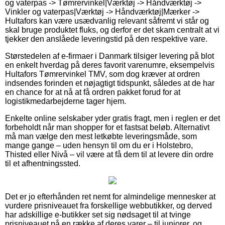
og vaterpas -> Tømrervinkel|Værktøj -> Håndværktøj ->
Vinkler og vaterpas|Værktøj -> Håndværktøj|Mærker ->
Hultafors kan være usædvanlig relevant såfremt vi står og
skal bruge produktet fluks, og derfor er det skam centralt at vi
tjekker den anslåede leveringstid på den respektive vare.
Størstedelen af e-firmaer i Danmark tilsiger levering på blot
en enkelt hverdag på deres favorit varenumre, eksempelvis
Hultafors Tømrervinkel TMV, som dog kræver at ordren
indsendes forinden et nøjagtigt tidspunkt, således at de har
en chance for at nå at få ordren pakket forud for at
logistikmedarbejderne tager hjem.
Enkelte online selskaber yder gratis fragt, men i reglen er det
forbeholdt når man shopper for et fastsat beløb. Alternativt
må man vælge den mest letkøbte leveringsmåde, som
mange gange – uden hensyn til om du er i Holstebro,
Thisted eller Nivå – vil være at få dem til at levere din ordre
til et afhentningssted.
Det er jo efterhånden ret nemt for almindelige mennesker at
vurdere prisniveauet fra forskellige webbutikker, og derved
har adskillige e-butikker set sig nødsaget til at tvinge
prisniveauet på en række af deres varer – til juniorer, og