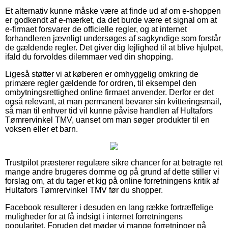
Et alternativ kunne måske være at finde ud af om e-shoppen
er godkendt af e-mærket, da det burde være et signal om at
e-firmaet forsvarer de officielle regler, og at internet
forhandleren jævnligt undersøges af sagkyndige som forstår
de gældende regler. Det giver dig lejlighed til at blive hjulpet,
ifald du forvoldes dilemmaer ved din shopping.
Ligeså støtter vi at køberen er omhyggelig omkring de
primære regler gældende for ordren, til eksempel den
ombytningsrettighed online firmaet anvender. Derfor er det
også relevant, at man permanent bevarer sin kvitteringsmail,
så man til enhver tid vil kunne påvise handlen af Hultafors
Tømrervinkel TMV, uanset om man søger produkter til en
voksen eller et barn.
Trustpilot præsterer regulære sikre chancer for at betragte ret
mange andre brugeres domme og på grund af dette stiller vi
forslag om, at du tager et kig på online forretningens kritik af
Hultafors Tømrervinkel TMV før du shopper.
Facebook resulterer i desuden en lang række fortræffelige
muligheder for at få indsigt i internet forretningens
popularitet. Foruden det møder vi mange forretninger på