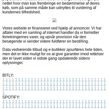
nettet hvor man kan frembringe en bedømmelse af deres
køb, som på samme måde kan udnyttes til vurdering af
kundernes tilfredshed.
Vores website er finansieret ved hjælp af annoncer. Vi har
aftaler med en samling af internet handler da vi formidler
forretningernes varer, og opnår provision når den
besøgende vi sender videre fuldfører en bestilling.
Data vedrørende tilbud og e-butikker ajourføres hele tiden,
men det er ikke muligt for os at give garantier imod rettelser
der er lavet siden vi sidste gang opdaterede sidens
oplysninger.
BITLY:
1
1
1
1
1
1
1
1
1
1
1
1
1
1
1
1
1
1
1
1
1
1
1
1
1
1
1
1
1
1
1
1
1
1
1
1
1
1
1
1
1
1
1
1
1
1
1
1
1
1
1
1
1
1
1
1
1
1
1
1
1
1
1
1
1
1
1
1
1
1
1
1
1
1
1
1
1
1
1
1
1
1
1
1
1
1
1
1
1
1
1
1
1
1
1
1
1
1
1
1
SPOTIFY:
1
1
1
1
1
1
1
1
1
1
1
1
1
1
1
1
1
1
1
1
1
1
1
1
1
1
1
1
1
1
1
1
1
1
1
1
1
1
1
1
1
1
1
1
1
1
1
1
1
1
1
1
1
1
1
1
1
1
1
1
1
1
1
1
1
1