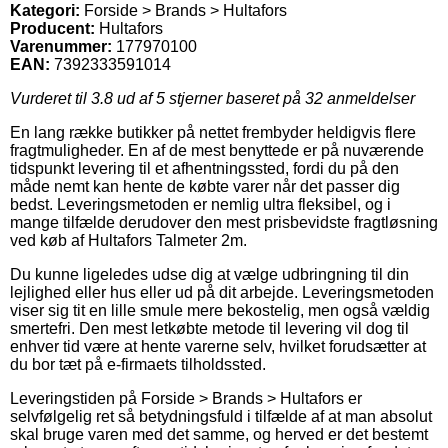
Kategori:
Forside > Brands > Hultafors
Producent:
Hultafors
Varenummer:
177970100
EAN:
7392333591014
Vurderet til
3.8
ud af 5 stjerner baseret på
32
anmeldelser
En lang række butikker på nettet frembyder heldigvis flere
fragtmuligheder. En af de mest benyttede er på nuværende
tidspunkt levering til et afhentningssted, fordi du på den
måde nemt kan hente de købte varer når det passer dig
bedst. Leveringsmetoden er nemlig ultra fleksibel, og i
mange tilfælde derudover den mest prisbevidste fragtløsning
ved køb af Hultafors Talmeter 2m.
Du kunne ligeledes udse dig at vælge udbringning til din
lejlighed eller hus eller ud på dit arbejde. Leveringsmetoden
viser sig tit en lille smule mere bekostelig, men også vældig
smertefri. Den mest letkøbte metode til levering vil dog til
enhver tid være at hente varerne selv, hvilket forudsætter at
du bor tæt på e-firmaets tilholdssted.
Leveringstiden på Forside > Brands > Hultafors er
selvfølgelig ret så betydningsfuld i tilfælde af at man absolut
skal bruge varen med det samme, og herved er det bestemt