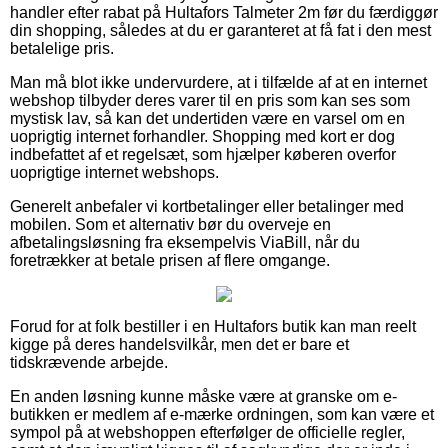
handler efter rabat på Hultafors Talmeter 2m før du færdiggør
din shopping, således at du er garanteret at få fat i den mest
betalelige pris.
Man må blot ikke undervurdere, at i tilfælde af at en internet
webshop tilbyder deres varer til en pris som kan ses som
mystisk lav, så kan det undertiden være en varsel om en
uoprigtig internet forhandler. Shopping med kort er dog
indbefattet af et regelsæt, som hjælper køberen overfor
uoprigtige internet webshops.
Generelt anbefaler vi kortbetalinger eller betalinger med
mobilen. Som et alternativ bør du overveje en
afbetalingsløsning fra eksempelvis ViaBill, når du
foretrækker at betale prisen af flere omgange.
Forud for at folk bestiller i en Hultafors butik kan man reelt
kigge på deres handelsvilkår, men det er bare et
tidskrævende arbejde.
En anden løsning kunne måske være at granske om e-
butikken er medlem af e-mærke ordningen, som kan være et
sympol på at webshoppen efterfølger de officielle regler,