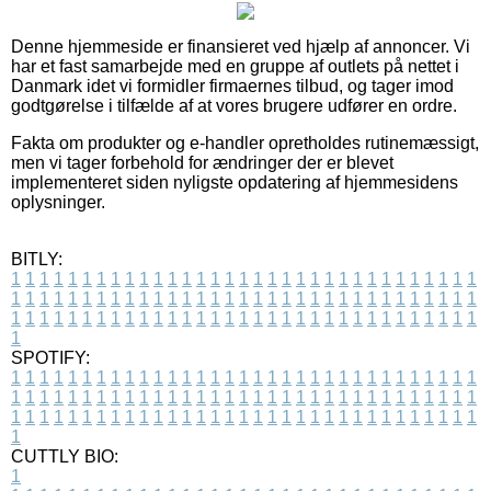
Denne hjemmeside er finansieret ved hjælp af annoncer. Vi
har et fast samarbejde med en gruppe af outlets på nettet i
Danmark idet vi formidler firmaernes tilbud, og tager imod
godtgørelse i tilfælde af at vores brugere udfører en ordre.
Fakta om produkter og e-handler opretholdes rutinemæssigt,
men vi tager forbehold for ændringer der er blevet
implementeret siden nyligste opdatering af hjemmesidens
oplysninger.
BITLY:
1
1
1
1
1
1
1
1
1
1
1
1
1
1
1
1
1
1
1
1
1
1
1
1
1
1
1
1
1
1
1
1
1
1
1
1
1
1
1
1
1
1
1
1
1
1
1
1
1
1
1
1
1
1
1
1
1
1
1
1
1
1
1
1
1
1
1
1
1
1
1
1
1
1
1
1
1
1
1
1
1
1
1
1
1
1
1
1
1
1
1
1
1
1
1
1
1
1
1
1
SPOTIFY:
1
1
1
1
1
1
1
1
1
1
1
1
1
1
1
1
1
1
1
1
1
1
1
1
1
1
1
1
1
1
1
1
1
1
1
1
1
1
1
1
1
1
1
1
1
1
1
1
1
1
1
1
1
1
1
1
1
1
1
1
1
1
1
1
1
1
1
1
1
1
1
1
1
1
1
1
1
1
1
1
1
1
1
1
1
1
1
1
1
1
1
1
1
1
1
1
1
1
1
1
CUTTLY BIO:
1