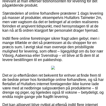
relevant at man efterser tidshorisonten for levering for det
pågældende produkt.
Størstedelen af online forhandlere præsterer 1 dags levering
på masser af produkter, eksempelvis Hultafors Talmeter 2m,
men vær vagtsom da det er betinget af at orden realiseres
forinden et angivent tidspunkt, med hensynstagen til at de
kan nå at få ordren klargjort før personalet drager hjemad.
Indtil flere online forretninger sikrer fragt uden gebyr, men i
mange tilfælde er det så præmissen at du shopper for en
præcis sum. I øvrigt skal man overveje den prisbilligste
mulighed for levering, som oftest – ligegyldigt om du bor nær
Viborg, Aabenraa eller Svenstrup – vil blive at få dem til at
levere bestillingen til en pakkeshop.
Det er jo efterhånden ret bekvemt for enhver at finde frem til
de bedste priser hos forskellige online forhandlere, og så har
flertallet af Hultafors internet foretagender ikke kunne lade
være med at nedbringe salgsværdien på produkterne – til
drenge og piger, og ligeledes også til voksne – betydeligt, og
endda nogle gange yde fragtfri levering.
Det kan alligevel blive nyttigt at eftergå indtil flere internet