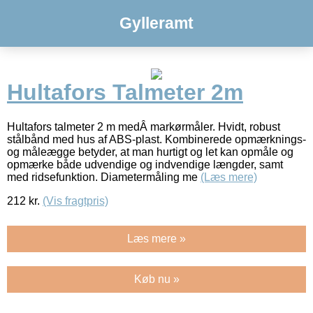
Gylleramt
Hultafors Talmeter 2m
Hultafors talmeter 2 m medÂ markørmåler. Hvidt, robust
stålbånd med hus af ABS-plast. Kombinerede opmærknings-
og måleægge betyder, at man hurtigt og let kan opmåle og
opmærke både udvendige og indvendige længder, samt
med ridsefunktion. Diametermåling me
(Læs mere)
212
kr.
(Vis fragtpris)
Læs mere »
Køb nu »