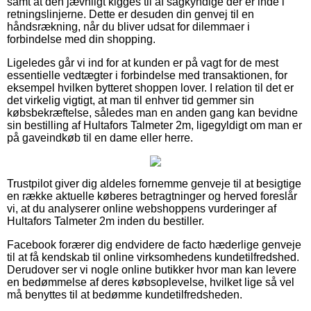
samt at den jævnligt kigges til af sagkyndige der er inde i
retningslinjerne. Dette er desuden din genvej til en
håndsrækning, når du bliver udsat for dilemmaer i
forbindelse med din shopping.
Ligeledes går vi ind for at kunden er på vagt for de mest
essentielle vedtægter i forbindelse med transaktionen, for
eksempel hvilken bytteret shoppen lover. I relation til det er
det virkelig vigtigt, at man til enhver tid gemmer sin
købsbekræftelse, således man en anden gang kan bevidne
sin bestilling af Hultafors Talmeter 2m, ligegyldigt om man er
på gaveindkøb til en dame eller herre.
Trustpilot giver dig aldeles fornemme genveje til at besigtige
en række aktuelle køberes betragtninger og herved foreslår
vi, at du analyserer online webshoppens vurderinger af
Hultafors Talmeter 2m inden du bestiller.
Facebook forærer dig endvidere de facto hæderlige genveje
til at få kendskab til online virksomhedens kundetilfredshed.
Derudover ser vi nogle online butikker hvor man kan levere
en bedømmelse af deres købsoplevelse, hvilket lige så vel
må benyttes til at bedømme kundetilfredsheden.