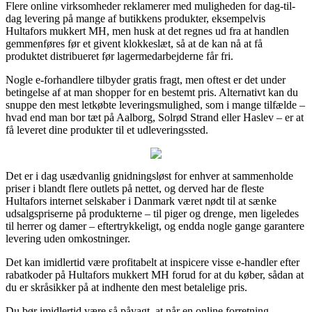
Flere online virksomheder reklamerer med muligheden for dag-til-
dag levering på mange af butikkens produkter, eksempelvis
Hultafors mukkert MH, men husk at det regnes ud fra at handlen
gemmenføres før et givent klokkeslæt, så at de kan nå at få
produktet distribueret før lagermedarbejderne får fri.
Nogle e-forhandlere tilbyder gratis fragt, men oftest er det under
betingelse af at man shopper for en bestemt pris. Alternativt kan du
snuppe den mest letkøbte leveringsmulighed, som i mange tilfælde –
hvad end man bor tæt på Aalborg, Solrød Strand eller Haslev – er at
få leveret dine produkter til et udleveringssted.
Det er i dag usædvanlig gnidningsløst for enhver at sammenholde
priser i blandt flere outlets på nettet, og derved har de fleste
Hultafors internet selskaber i Danmark været nødt til at sænke
udsalgspriserne på produkterne – til piger og drenge, men ligeledes
til herrer og damer – eftertrykkeligt, og endda nogle gange garantere
levering uden omkostninger.
Det kan imidlertid være profitabelt at inspicere visse e-handler efter
rabatkoder på Hultafors mukkert MH forud for at du køber, sådan at
du er skråsikker på at indhente den mest betalelige pris.
Du bør imidlertid være så påvagt, at når en online forretning