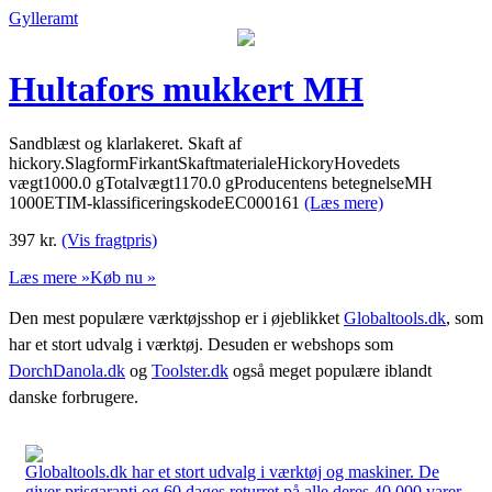
Gylleramt
Hultafors mukkert MH
Sandblæst og klarlakeret. Skaft af
hickory.SlagformFirkantSkaftmaterialeHickoryHovedets
vægt1000.0 gTotalvægt1170.0 gProducentens betegnelseMH
1000ETIM-klassificeringskodeEC000161
(Læs mere)
397
kr.
(Vis fragtpris)
Læs mere »
Køb nu »
Den mest populære værktøjsshop er i øjeblikket
Globaltools.dk
, som
har et stort udvalg i værktøj. Desuden er webshops som
DorchDanola.dk
og
Toolster.dk
også meget populære iblandt
danske forbrugere.
Globaltools.dk har et stort udvalg i værktøj og maskiner. De
giver prisgaranti og 60 dages returret på alle deres 40.000 varer.