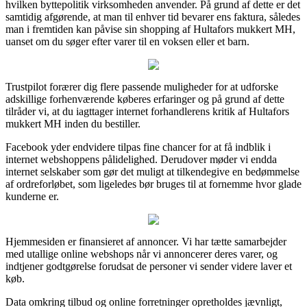
hvilken byttepolitik virksomheden anvender. På grund af dette er det
samtidig afgørende, at man til enhver tid bevarer ens faktura, således
man i fremtiden kan påvise sin shopping af Hultafors mukkert MH,
uanset om du søger efter varer til en voksen eller et barn.
Trustpilot forærer dig flere passende muligheder for at udforske
adskillige forhenværende køberes erfaringer og på grund af dette
tilråder vi, at du iagttager internet forhandlerens kritik af Hultafors
mukkert MH inden du bestiller.
Facebook yder endvidere tilpas fine chancer for at få indblik i
internet webshoppens pålidelighed. Derudover møder vi endda
internet selskaber som gør det muligt at tilkendegive en bedømmelse
af ordreforløbet, som ligeledes bør bruges til at fornemme hvor glade
kunderne er.
Hjemmesiden er finansieret af annoncer. Vi har tætte samarbejder
med utallige online webshops når vi annoncerer deres varer, og
indtjener godtgørelse forudsat de personer vi sender videre laver et
køb.
Data omkring tilbud og online forretninger opretholdes jævnligt,