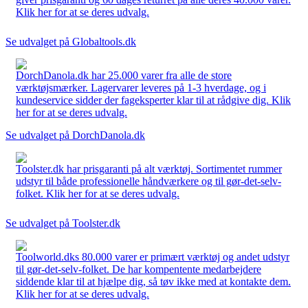
Klik her for at se deres udvalg.
Se udvalget på Globaltools.dk
DorchDanola.dk har 25.000 varer fra alle de store
værktøjsmærker. Lagervarer leveres på 1-3 hverdage, og i
kundeservice sidder der fageksperter klar til at rådgive dig. Klik
her for at se deres udvalg.
Se udvalget på DorchDanola.dk
Toolster.dk har prisgaranti på alt værktøj. Sortimentet rummer
udstyr til både professionelle håndværkere og til gør-det-selv-
folket. Klik her for at se deres udvalg.
Se udvalget på Toolster.dk
Toolworld.dks 80.000 varer er primært værktøj og andet udstyr
til gør-det-selv-folket. De har kompentente medarbejdere
siddende klar til at hjælpe dig, så tøv ikke med at kontakte dem.
Klik her for at se deres udvalg.