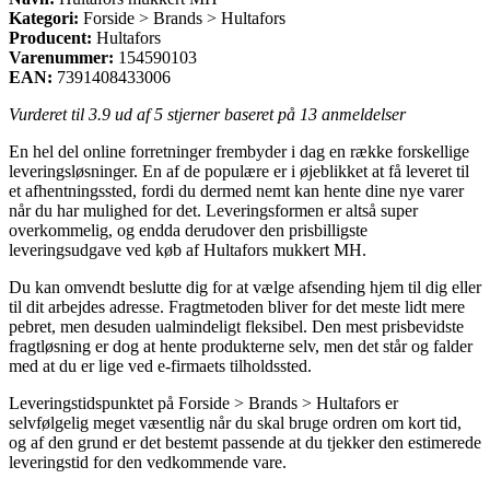
Kategori:
Forside > Brands > Hultafors
Producent:
Hultafors
Varenummer:
154590103
EAN:
7391408433006
Vurderet til
3.9
ud af 5 stjerner baseret på
13
anmeldelser
En hel del online forretninger frembyder i dag en række forskellige
leveringsløsninger. En af de populære er i øjeblikket at få leveret til
et afhentningssted, fordi du dermed nemt kan hente dine nye varer
når du har mulighed for det. Leveringsformen er altså super
overkommelig, og endda derudover den prisbilligste
leveringsudgave ved køb af Hultafors mukkert MH.
Du kan omvendt beslutte dig for at vælge afsending hjem til dig eller
til dit arbejdes adresse. Fragtmetoden bliver for det meste lidt mere
pebret, men desuden ualmindeligt fleksibel. Den mest prisbevidste
fragtløsning er dog at hente produkterne selv, men det står og falder
med at du er lige ved e-firmaets tilholdssted.
Leveringstidspunktet på Forside > Brands > Hultafors er
selvfølgelig meget væsentlig når du skal bruge ordren om kort tid,
og af den grund er det bestemt passende at du tjekker den estimerede
leveringstid for den vedkommende vare.