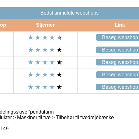
Bedst anmeldte webshops
op
Stjerner
Link
Besøg webshop
Besøg webshop
Besøg webshop
Besøg webshop
Besøg webshop
delingsskive “pendularm”
kter > Maskiner til træ > Tilbehør til trædrejebænke
149