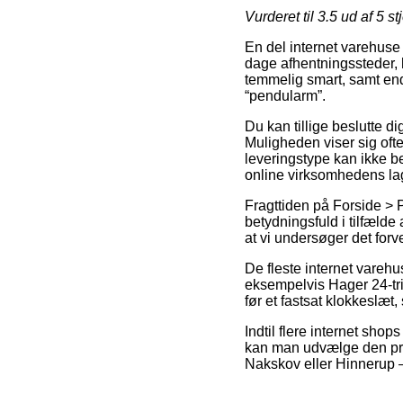
Vurderet til
3.5
ud af 5 st
En del internet varehuse
dage afhentningssteder, h
temmelig smart, samt en
“pendularm”.
Du kan tillige beslutte di
Muligheden viser sig oft
leveringstype kan ikke b
online virksomhedens la
Fragttiden på Forside > P
betydningsfuld i tilfælde
at vi undersøger det forv
De fleste internet varehus
eksempelvis Hager 24-tri
før et fastsat klokkeslæt,
Indtil flere internet sho
kan man udvælge den pri
Nakskov eller Hinnerup – e