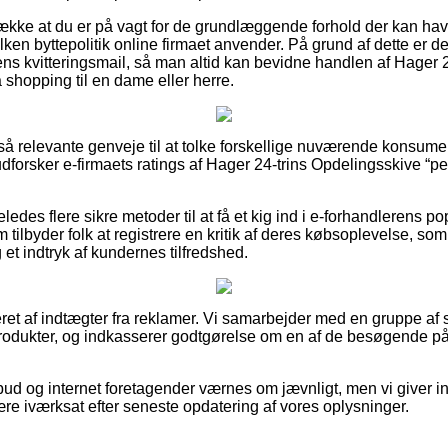
trække at du er på vagt for de grundlæggende forhold der kan hav
lken byttepolitik online firmaet anvender. På grund af dette er de
s kvitteringsmail, så man altid kan bevidne handlen af Hager 
 shopping til en dame eller herre.
et så relevante genveje til at tolke forskellige nuværende konsum
 udforsker e-firmaets ratings af Hager 24-trins Opdelingsskive “pe
ledes flere sikre metoder til at få et kig ind i e-forhandlerens p
 tilbyder folk at registrere en kritik af deres købsoplevelse,
 et indtryk af kundernes tilfredshed.
eret af indtægter fra reklamer. Vi samarbejder med en gruppe af 
rodukter, og indkasserer godtgørelse om en af de besøgende på
bud og internet foretagender værnes om jævnligt, men vi giver i
ære iværksat efter seneste opdatering af vores oplysninger.