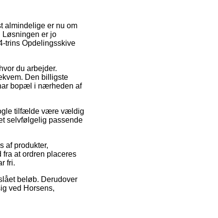
st almindelige er nu om
. Løsningen er jo
-trins Opdelingsskive
 hvor du arbejder.
ekvem. Den billigste
 har bopæl i nærheden af
ogle tilfælde være vældig
det selvfølgelig passende
s af produkter,
fra at ordren placeres
 fri.
stslået beløb. Derudover
sig ved Horsens,