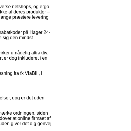
diverse netshops, og ergo
ække af deres produkter –
 gange præstere levering
r rabatkoder på Hager 24-
fe sig den mindst
irker umådelig attraktiv,
 er dog inkluderet i en
ning fra fx ViaBill, i
elser, dog er det uden
e-mærke ordningen, siden
over at online firmaet af
den giver det dig genvej