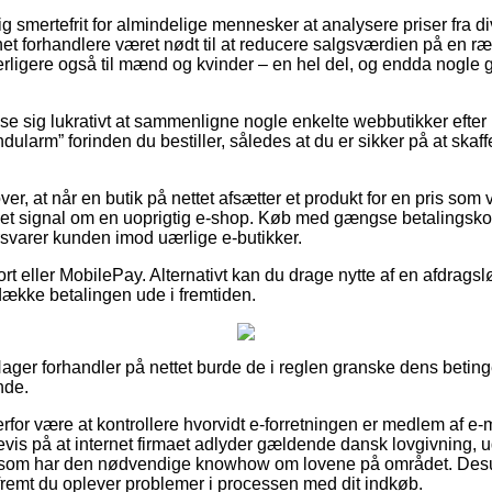
ig smertefrit for almindelige mennesker at analysere priser fra 
net forhandlere været nødt til at reducere salgsværdien på en r
derligere også til mænd og kvinder – en hel del, og endda nogle
vise sig lukrativt at sammenligne nogle enkelte webbutikker efte
dularm” forinden du bestiller, således at du er sikker på at skaf
er, at når en butik på nettet afsætter et produkt for en pris som v
et signal om en uoprigtig e-shop. Køb med gængse betalingskort
svarer kunden imod uærlige e-butikker.
rt eller MobilePay. Alternativt kan du drage nytte af en afdragsløs
t dække betalingen ude i fremtiden.
ager forhandler på nettet burde de i reglen granske dens beting
nde.
erfor være at kontrollere hvorvidt e-forretningen er medlem af 
vis på at internet firmaet adlyder gældende dansk lovgivning, ud
ter som har den nødvendige knowhow om lovene på området. Desu
åfremt du oplever problemer i processen med dit indkøb.