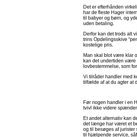
Det er efterhånden virkel
har de fleste Hager inter
til babyer og børn, og y
uden betaling.
Derfor kan det trods alt 
trins Opdelingsskive “pen
kostelige pris.
Man skal blot være klar ov
kan det undertiden være 
lovbestemmelse, som for
Vi tilråder handler med ko
tilfælde af at du agter a
Før nogen handler i en H
tvivl ikke videre spænde
Et andet alternativ kan d
det længe har været et be
og til besøges af juris
til hjælpende service, s