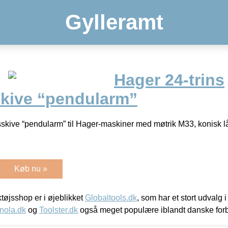
Gylleramt
Hager 24-trins
kive “pendularm”
skive “pendularm” til Hager-maskiner med møtrik M33, konisk lå
Køb nu »
øjsshop er i øjeblikket
Globaltools.dk
, som har et stort udvalg
nola.dk
og
Toolster.dk
også meget populære iblandt danske for