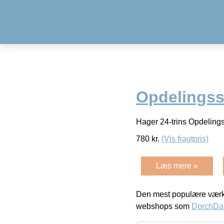
Opdelingss
Hager 24-trins Opdelings
780
kr.
(Vis fragtpris)
Læs mere »
Den mest populære værkt
webshops som
DorchDa