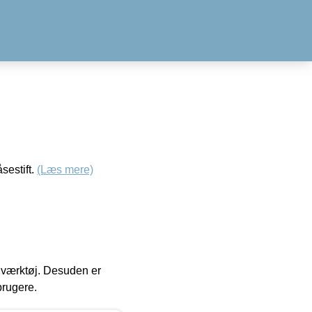
sestift.
(Læs mere)
 i værktøj. Desuden er
brugere.