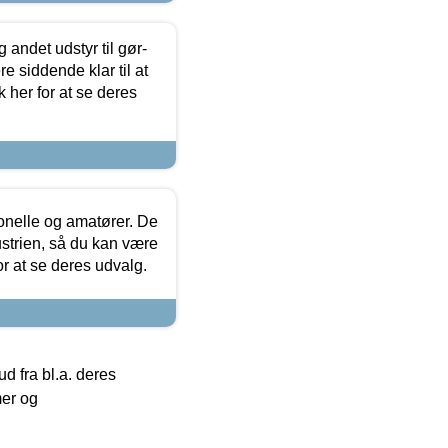
 andet udstyr til gør-
 siddende klar til at
 her for at se deres
ionelle og amatører. De
strien, så du kan være
or at se deres udvalg.
 fra bl.a. deres
mer og