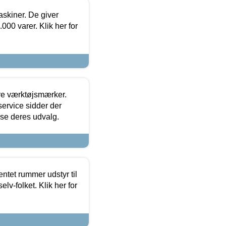
askiner. De giver
000 varer. Klik her for
ore værktøjsmærker.
ervice sidder der
t se deres udvalg.
entet rummer udstyr til
lv-folket. Klik her for