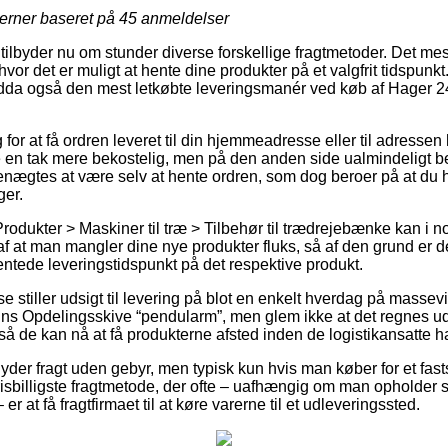
jerner baseret på
45
anmeldelser
 tilbyder nu om stunder diverse forskellige fragtmetoder. Det me
vor det er muligt at hente dine produkter på et valgfrit tidspunkt
dda også den mest letkøbte leveringsmanér ved køb af Hager 24
g for at få ordren leveret til din hjemmeadresse eller til adressen
e en tak mere bekostelig, men på den anden side ualmindeligt b
enægtes at være selv at hente ordren, som dog beroer på at du
ger.
rodukter > Maskiner til træ > Tilbehør til trædrejebænke kan i n
 af at man mangler dine nye produkter fluks, så af den grund er 
entede leveringstidspunkt på det respektive produkt.
e stiller udsigt til levering på blot en enkelt hverdag på massevi
ns Opdelingsskive “pendularm”, men glem ikke at det regnes ud 
 så de kan nå at få produkterne afsted inden de logistikansatte har
ps yder fragt uden gebyr, men typisk kun hvis man køber for et fa
sbilligste fragtmetode, der ofte – uafhængig om man opholder 
r at få fragtfirmaet til at køre varerne til et udleveringssted.