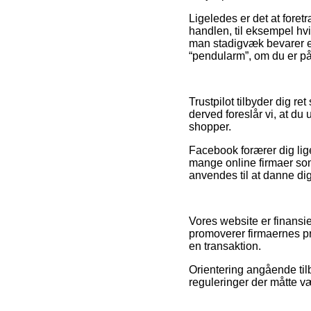
Ligeledes er det at fore
handlen, til eksempel hvi
man stadigvæk bevarer en
“pendularm”, om du er på
Trustpilot tilbyder dig r
derved foreslår vi, at du
shopper.
Facebook forærer dig lige
mange online firmaer som
anvendes til at danne dig
Vores website er finansi
promoverer firmaernes p
en transaktion.
Orientering angående til
reguleringer der måtte v