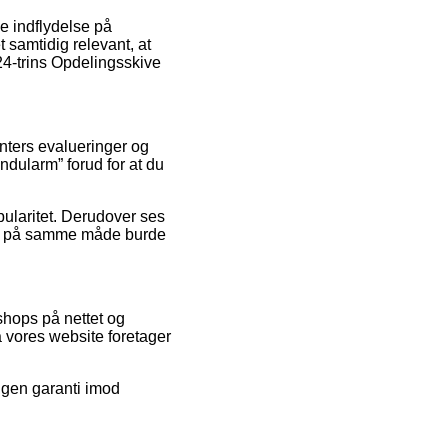
e indflydelse på
t samtidig relevant, at
24-trins Opdelingsskive
enters evalueringer og
ndularm” forud for at du
opularitet. Derudover ses
 som på samme måde burde
shops på nettet og
 vores website foretager
ngen garanti imod